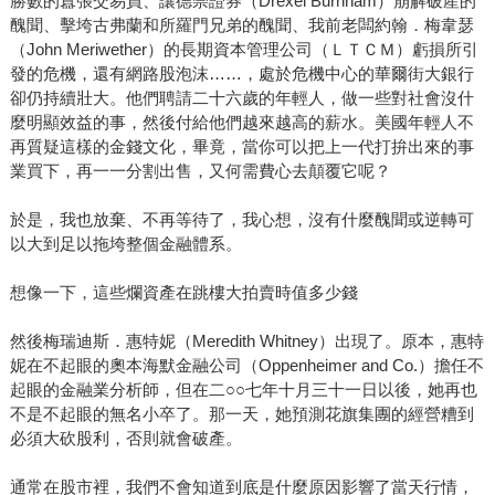
勝數的囂張交易員、讓德崇證券（Drexel Burnham）崩解破產的
醜聞、擊垮古弗蘭和所羅門兄弟的醜聞、我前老闆約翰．梅韋瑟
（John Meriwether）的長期資本管理公司（ＬＴＣＭ）虧損所引
發的危機，還有網路股泡沫……，處於危機中心的華爾街大銀行
卻仍持續壯大。他們聘請二十六歲的年輕人，做一些對社會沒什
麼明顯效益的事，然後付給他們越來越高的薪水。美國年輕人不
再質疑這樣的金錢文化，畢竟，當你可以把上一代打拚出來的事
業買下，再一一分割出售，又何需費心去顛覆它呢？
於是，我也放棄、不再等待了，我心想，沒有什麼醜聞或逆轉可
以大到足以拖垮整個金融體系。
想像一下，這些爛資產在跳樓大拍賣時值多少錢
然後梅瑞迪斯．惠特妮（Meredith Whitney）出現了。原本，惠特
妮在不起眼的奧本海默金融公司（Oppenheimer and Co.）擔任不
起眼的金融業分析師，但在二○○七年十月三十一日以後，她再也
不是不起眼的無名小卒了。那一天，她預測花旗集團的經營糟到
必須大砍股利，否則就會破產。
通常在股市裡，我們不會知道到底是什麼原因影響了當天行情，