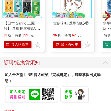
【日本 Sanrio 三麗
吉伊卡哇 造型貼紙-藍
水平
鷗】 造型長尾夾3入組
落・
(8款可選) 凱蒂貓 Hello
399
67
69
折
特價
元
96
折
特價
元
特價
Kitty 庫洛米 布丁狗 酷
企鵝
加入購物車
加入購物車
訂購/退換貨須知
加入金石堂 LINE 官方帳號『完成綁定』，隨時掌握出貨動
態：