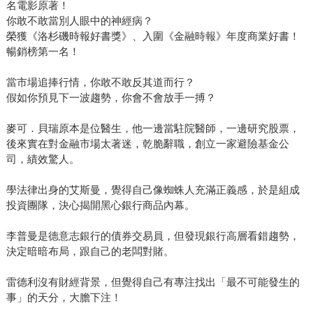
名電影原著！
你敢不敢當別人眼中的神經病？
榮獲《洛杉磯時報好書獎》、入圍《金融時報》年度商業好書！
暢銷榜第一名！
當市場追捧行情，你敢不敢反其道而行？
假如你預見下一波趨勢，你會不會放手一搏？
麥可．貝瑞原本是位醫生，他一邊當駐院醫師，一邊研究股票，
後來實在對金融市場太著迷，乾脆辭職，創立一家避險基金公
司，績效驚人。
學法律出身的艾斯曼，覺得自己像蜘蛛人充滿正義感，於是組成
投資團隊，決心揭開黑心銀行商品內幕。
李普曼是德意志銀行的債券交易員，但發現銀行高層看錯趨勢，
決定暗暗布局，跟自己的老闆對賭。
雷德利沒有財經背景，但覺得自己有專注找出「最不可能發生的
事」的天分，大膽下注！