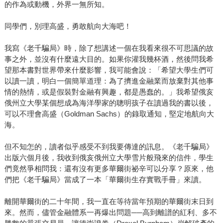
的作為或動機，外界一無所知。
同學們，別理高盛，勇敢航向大海吧！
我寫《老千騙局》時，除了想講述一個在我看來很不可思議的故
事之外，並沒有什麼遠大目的。如果你灌我幾杯酒，然後問我希
望那本書對世界帶來什麼影響，我可能會說：「希望大學生們可
以讀一讀，明白一個簡單道理：為了擠進金融業而放棄對其他事
情的熱情，或是假裝對金融有興趣，都是愚蠢的。」我希望俄亥
俄州立大學某個想成為海洋學家的聰明孩子在讀過我的書以後，
可以不理會高盛（Goldman Sachs）的錄取通知，堅定地航向大
海。
但不知怎的，讀者似乎感受不到我要傳達的訊息。《老千騙局》
出版六個月後，我收到俄亥俄州立大學雪片般飛來的信件，學生
們竟然爭相問我：還有沒有更多華爾街祕辛可以分享？原來，他
們把《老千騙局》當成了一本「華爾街生存實戰手冊」來讀。
離開華爾街的二十年間，我一直在等待當年預期的華爾街末日到
來。然而，儘管金融體系一再爆出問題──高到離譜的紅利、多不