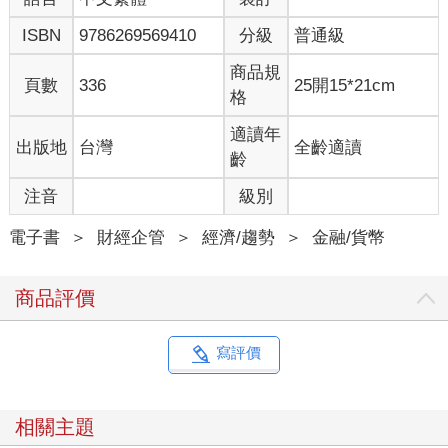
ISBN
9786269569410
分級
普通級
商品規
頁數
336
25開15*21cm
格
適讀年
出版地
台灣
全齡適讀
齡
注音
級別
電子書
＞
財經企管
＞
經濟/趨勢
＞
金融/貨幣
商品評價
寫評價
相關主題