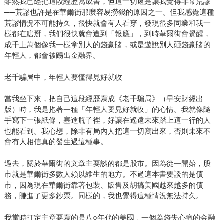
雖然我已經把這段經歷寫成書，但這一切還是讓我覺得非常荒謬
──荒謬也許是在華爾街那麼容易撈錢的原因之一。但我感覺這種
荒謬情況不可能持久，很快就會有人看穿，發現很多同業和我一
樣都在瞎掰，我們很快就會遭到「報應」，到時華爾街會覺醒，
成千上萬個像我一樣拿別人的錢豪賭，或是遊說別人砸錢豪賭的
年輕人，都會被踢出金融界。
老千騙局中，年輕人要懂得見好就收
當我坐下來，把自己這段經歷寫成《老千騙局》（早安財經出
版）時，我是抱著一種「年輕人要見好就收」的心情。我就像隨
手寫下一張紙條，塞進瓶子裡，好讓在遙遠未來踏上這一行的人
也能看到。我心想，除非有局內人把這一切寫出來，否則未來不
會有人相信真的發生過這種事。
過去，關於華爾街的文章主要談的都是股市。因為從一開始，股
市就是華爾街多數人賴以維生的地方。不過這本書要談的是債
市，因為現在華爾街靠著包裝、販售及胡搞美國越來越多的債
務，賺進了更多鈔票。同樣的，我也覺得這種情況無法持久。
我當時打定主意要寫的是八○年代的美國，一個為錢失心瘋的金融