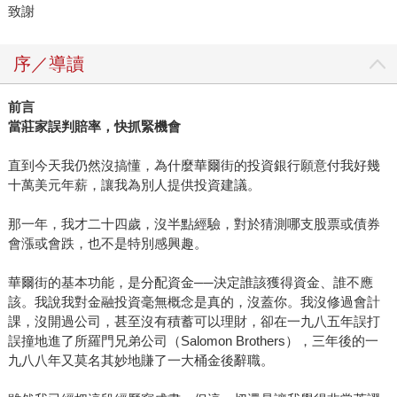
致謝
序／導讀
前言
當莊家誤判賠率，快抓緊機會
直到今天我仍然沒搞懂，為什麼華爾街的投資銀行願意付我好幾
十萬美元年薪，讓我為別人提供投資建議。
那一年，我才二十四歲，沒半點經驗，對於猜測哪支股票或債券
會漲或會跌，也不是特別感興趣。
華爾街的基本功能，是分配資金──決定誰該獲得資金、誰不應
該。我說我對金融投資毫無概念是真的，沒蓋你。我沒修過會計
課，沒開過公司，甚至沒有積蓄可以理財，卻在一九八五年誤打
誤撞地進了所羅門兄弟公司（Salomon Brothers），三年後的一
九八八年又莫名其妙地賺了一大桶金後辭職。