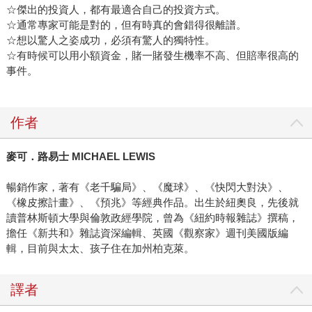
☆傑出的投資人，都有最適合自己的投資方式。
☆通常專家可能是對的，但有時真的會錯得很離譜。
☆想以驚人之姿成功，必須有驚人的獨特性。
☆有時候可以用小額資金，賭一賭發生機率不高、但賠率很高的
事件。
作者
麥可．路易士 MICHAEL LEWIS
暢銷作家，著有《老千騙局》、《魔球》、《快閃大對決》、
《橡皮擦計畫》、《預兆》等經典作品。出生於紐奧良，先後就
讀普林斯頓大學與倫敦政經學院，曾為《紐約時報雜誌》撰稿，
擔任《新共和》雜誌資深編輯、英國《觀察家》週刊美國版編
輯，目前與太太、孩子住在加州柏克萊。
譯者