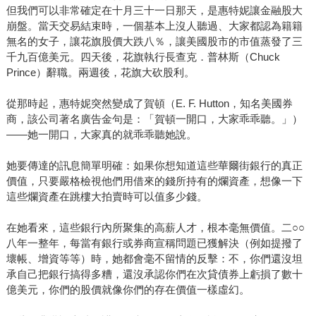
但我們可以非常確定在十月三十一日那天，是惠特妮讓金融股大
崩盤。當天交易結束時，一個基本上沒人聽過、大家都認為籍籍
無名的女子，讓花旗股價大跌八％，讓美國股市的市值蒸發了三
千九百億美元。四天後，花旗執行長查克．普林斯（Chuck
Prince）辭職。兩週後，花旗大砍股利。
從那時起，惠特妮突然變成了賀頓（E. F. Hutton，知名美國券
商，該公司著名廣告金句是：「賀頓一開口，大家乖乖聽。」）
——她一開口，大家真的就乖乖聽她說。
她要傳達的訊息簡單明確：如果你想知道這些華爾街銀行的真正
價值，只要嚴格檢視他們用借來的錢所持有的爛資產，想像一下
這些爛資產在跳樓大拍賣時可以值多少錢。
在她看來，這些銀行內所聚集的高薪人才，根本毫無價值。二○○
八年一整年，每當有銀行或券商宣稱問題已獲解決（例如提撥了
壞帳、增資等等）時，她都會毫不留情的反擊：不，你們還沒坦
承自己把銀行搞得多糟，還沒承認你們在次貸債券上虧損了數十
億美元，你們的股價就像你們的存在價值一樣虛幻。