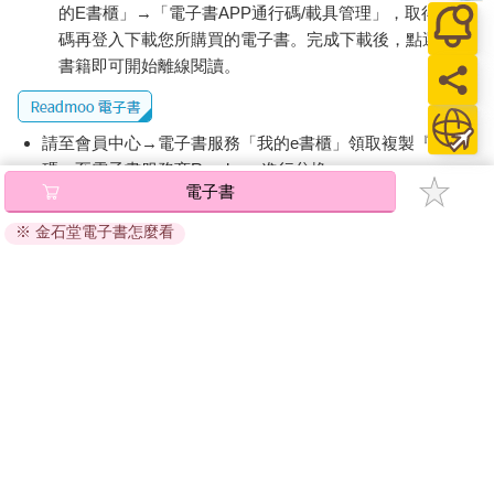
的E書櫃」→「電子書APP通行碼/載具管理」，取得通行
碼再登入下載您所購買的電子書。完成下載後，點選任一
書籍即可開始離線閱讀。
請至會員中心→電子書服務「我的e書櫃」領取複製『兌換
碼』至電子書服務商Readmoo進行兌換。
電子書
退換貨須知：
※ 金石堂電子書怎麼看
因版權保護，您在金石堂所購買的電子書僅能以金石堂專屬
的閱讀軟體開啟閱讀，無法以其他閱讀器或直接下載檔案。
依據「消費者保護法」第19條及行政院消費者保護處公告之
「通訊交易解除權合理例外情事適用準則」，非以有形媒介
提供之數位內容或一經提供即為完成之線上服務，經消費者
事先同意始提供。（如：電子書、電子雜誌、下載版軟體、
虛擬商品…等），
不受「網購服務需提供七日鑑賞期」的限
制
。為維護您的權益，建議您先使用「試閱」功能後再付款
購買。