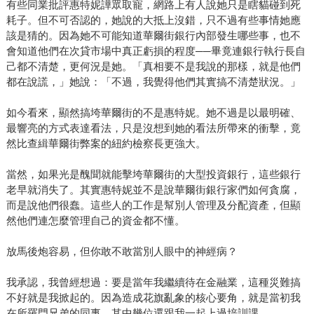
有些同業批評惠特妮譁眾取寵，網路上有人說她只是瞎貓碰到死
耗子。但不可否認的，她說的大抵上沒錯，只不過有些事情她應
該是猜的。因為她不可能知道華爾街銀行內部發生哪些事，也不
會知道他們在次貸市場中真正虧損的程度──畢竟連銀行執行長自
己都不清楚，更何況是她。「真相要不是我說的那樣，就是他們
都在說謊，」她說：「不過，我覺得他們其實搞不清楚狀況。」
如今看來，顯然搞垮華爾街的不是惠特妮。她不過是以最明確、
最響亮的方式表達看法，只是沒想到她的看法所帶來的衝擊，竟
然比查緝華爾街弊案的紐約檢察長更強大。
當然，如果光是醜聞就能擊垮華爾街的大型投資銀行，這些銀行
老早就消失了。其實惠特妮並不是說華爾街銀行家們如何貪腐，
而是說他們很蠢。這些人的工作是幫別人管理及分配資產，但顯
然他們連怎麼管理自己的資金都不懂。
放馬後炮容易，但你敢不敢當別人眼中的神經病？
我承認，我曾經想過：要是當年我繼續待在金融業，這種災難搞
不好就是我掀起的。因為造成花旗亂象的核心要角，就是當初我
在所羅門兄弟的同事，其中幾位還跟我一起上過培訓課。