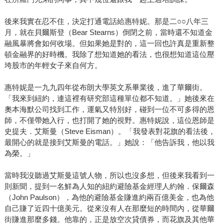
後來我實在忍不住，決定打通電話給惠特妮。那是二○○八年三
月，就在貝爾斯登（Bear Stearns）倒閉之前，當時還不知道金
融風暴將會如何收場。但如果她是對的，這一回也許真是重新整
頓金融界的好時機。我除了想知道她的看法，也很想知道這位壓
垮股市的年輕女子來自何方。
惠特妮是一九九四年從布朗大學英文系畢業後，進了華爾街。
「我來到紐約，連這裡有研究部這種單位都不知道。」她後來在
奧本海默公司找到工作，運氣又特別好，碰到一位不可多得的恩
師，不僅帶她入行，也打開了她的視野。惠特妮說，這位恩師是
史提夫．艾斯曼（Steve Eisman）。「我發表對花旗的看法後，
最開心的就是接到艾斯曼的電話。」她說：「他告訴我，他以我
為榮。」
當時我沒聽過艾斯曼這號人物，所以也沒多想，但後來我看到一
則新聞，提到一名鮮為人知的紐約避險基金經理人約翰．保爾森
（John Paulson），為他的避險基金賺進約兩百億美金，也為他
自己賺了近四十億美元。從來沒有人在那麼短的時間內，從華爾
街賺進那麼多錢。他靠的，正是放空次貸債券，而花旗及其他華