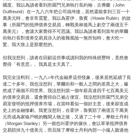
國度。我以為讀者看到所羅門兄弟執行長約翰．古弗蘭（John
Gutfreund）在一九八六年把公司搞垮後，居然還能拿到三百一十
萬美元時，會非常震驚。我以為霍伊．魯賓（Howie Rubin）的故
事（所羅門的抵押債券交易員，轉戰美林後馬上虧空了兩億五千
萬美元），會讓大家覺得不可思議。我以為讀者看到當年的華爾
街執行長對債券交易員涉入的複雜風險一無所知時，會大吃一
驚。我大致上是那麼想的。
但我沒想到，讀者在回顧這些事或讀到我的特殊經歷時，竟然會
覺得「有意思」。我真是太天真了。
我完全沒料到，一九八○年代金融界這些怪象，後來居然延續了長
達二十多年。我也沒想到，華爾街和一般人之間的差異之大，儼
然成了兩個不同世界。我沒想到當一個年薪高達四千七百萬美元
的債券交易員，還會覺得自己被占便宜。我沒想到所羅門兄弟交
易室發明的抵押債券市場，在當時看似一個好主意，後來卻造成
史上的金融慘劇。我更沒想到，在霍伊．魯賓賠了兩億五千萬美
元而成為家喻戶曉的醜聞人物之後，又過了二十年，摩根士丹利
（Morgan Stanley）另一個也叫霍伊的傢伙，會以單筆抵押債券
交易賠掉九十億美元，而且除了摩根士丹利內部一小撮人聽過他