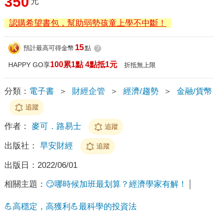
350
元
認購希望書包，幫助弱勢孩童上學不中斷！
15
預計最高可得金幣
點
?
100累1點 4點抵1元
HAPPY GO享
折抵無上限
分類：
電子書
＞
財經企管
＞
經濟/趨勢
＞
金融/貨幣
追蹤
作者：
麥可．路易士
追蹤
出版社：
早安財經
追蹤
出版日：
2022/06/01
相關主題：
😏哪時候加班最划算？經濟學家有解！
💪高穩定，高獲利💪最科學的投資法