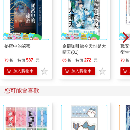
祕密中的祕密
企鵝咖啡館今天也是大
職安
晴天(01)
衛生
攻略｜
537
272
79
折
特價
元
85
折
特價
元
79
折
加入購物車
加入購物車
您可能會喜歡