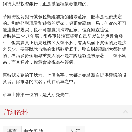
爾街大型投資銀行，正是被這種債券拖垮的。
華爾街投資銀行就像拉斯維加斯的賭場莊家，賠率是他們決定
的。和他們對玩零和遊戲的玩家，偶爾會贏個一局，但從來不可
能連贏好幾局，也不可能贏到搞垮莊家。但保爾森這位
當時是二○○八年底，很多事後諸葛聲稱自己早就知道災難會發
生，但其實真正預見危機的人並不多，有勇氣砸下資金的更是少
之又少。要能跳脫市場的集體歇斯底里、明白財經新聞大都是錯
的、看清多數金融界重要人物不是在說謊就是被蒙蔽……並不容
易，而且通常，你還會被視為神經病。
惠特妮立刻給了我六、七個名字，大都是她曾親自提供建議的投
資者。保爾森的大名，就在名單之中。
名單上排第一位的，是艾斯曼先生。
詳細資料
語言
中文繁體
裝訂