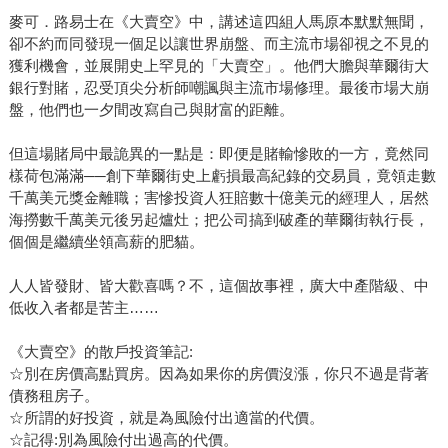
麥可．路易士在《大賣空》中，講述這四組人馬原本默默無聞，
卻不約而同發現一個足以讓世界崩盤、而主流市場卻視之不見的
獲利機會，並展開史上罕見的「大賣空」。他們大膽與華爾街大
銀行對賭，忍受頂尖分析師嘲諷與主流市場修理。最後市場大崩
盤，他們也一夕間改寫自己與財富的距離。
但這場賭局中最詭異的一點是：即便是賭輸慘敗的一方，竟然同
樣荷包滿滿──創下華爾街史上虧損最高紀錄的交易員，竟領走數
千萬美元獎金離職；害慘投資人狂賠數十億美元的經理人，居然
海撈數千萬美元後另起爐灶；把公司搞到破產的華爾街執行長，
個個是繼續坐領高薪的肥貓。
人人皆發財、皆大歡喜嗎？不，這個故事裡，廣大中產階級、中
低收入者都是苦主……
《大賣空》的散戶投資筆記:
☆別在房價高點買房。因為如果你的房價沒漲，你只不過是背著
債務租房子。
☆所謂的好投資，就是為風險付出適當的代價。
☆記得:別為風險付出過高的代價。