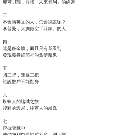
麥可貝瑞，尋找「未來暴利」的線索
三
不會講英文的人，怎會說謊呢？
李普曼，大膽做空「莊家」的人
四
這是座金礦，而且只有我看到
發現藏身細節裡的貪婪魔鬼
五
賭三把，連贏三把
誰說散戶不能翻身
六
蜘蛛人的賭城之旅
複雜的設局，掩蓋人的愚蠢
七
挖掘寶藏中
他們把利空硬拗成利多，別上當