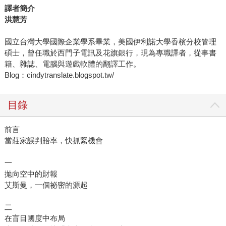
譯者簡介
洪慧芳
國立台灣大學國際企業學系畢業，美國伊利諾大學香檳分校管理
碩士，曾任職於西門子電訊及花旗銀行，現為專職譯者，從事書
籍、雜誌、電腦與遊戲軟體的翻譯工作。
Blog：cindytranslate.blogspot.tw/
目錄
前言
當莊家誤判賠率，快抓緊機會
一
拋向空中的財報
艾斯曼，一個祕密的源起
二
在盲目國度中布局