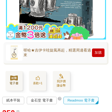
呀哈★吉伊卡哇旋風再起，精選周邊看過
加購
來
寫評價
電子書
喜歡+1
賺金幣
?
紙本平裝
金石堂 電子書
Readmoo 電子書