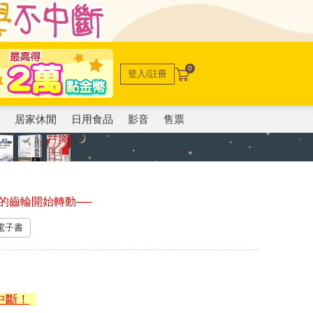
0
登入/註冊
電
居家休閒
日用食品
影音
售票
的齒輪開始轉動──
 電子書
中斷！