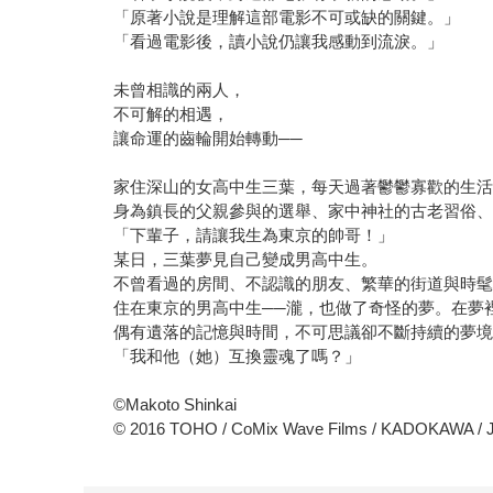
「原著小說是理解這部電影不可或缺的關鍵。」
「看過電影後，讀小說仍讓我感動到流淚。」
未曾相識的兩人，
不可解的相遇，
讓命運的齒輪開始轉動──
家住深山的女高中生三葉，每天過著鬱鬱寡歡的生活
身為鎮長的父親參與的選舉、家中神社的古老習俗、
「下輩子，請讓我生為東京的帥哥！」
某日，三葉夢見自己變成男高中生。
不曾看過的房間、不認識的朋友、繁華的街道與時髦
住在東京的男高中生──瀧，也做了奇怪的夢。在夢
偶有遺落的記憶與時間，不可思議卻不斷持續的夢境
「我和他（她）互換靈魂了嗎？」
©Makoto Shinkai
© 2016 TOHO / CoMix Wave Films / KADOKAWA / JR