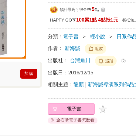
5
預計最高可得金幣
點
?
100累1點 4點抵1元
HAPPY GO享
折抵無
分類：
電子書
＞
輕小說
＞
日系作
作者：
新海誠
追蹤
出版社：
台灣角川
追蹤
?
出版日：
2016/12/15
加購
相關主題：
龍顏
新海誠導演系列作品
電子書
※ 金石堂電子書怎麼看