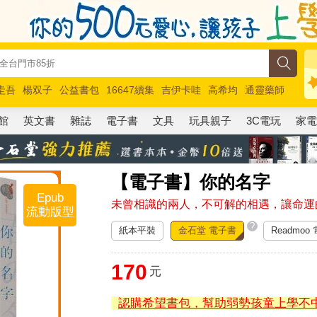
圭吾
楊双子
公益書包
16647續集
吉伊卡哇
高希均
通靈藥師
路邊攤新作
馬斯克
玩具總動員5
超慢跑
館
英文書
雜誌
電子書
文具
玩具親子
3C電玩
家
【電子書】你的名字
Epub
未曾相識的兩人，不可解的相遇，讓命運
流動版型
?
紙本平裝
金石堂 電子書
Readmoo
170
元
認購希望書包，幫助弱勢孩童上學不