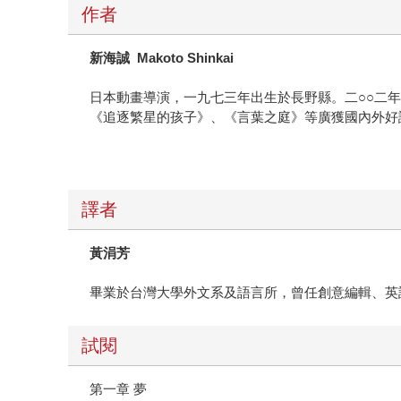
作者
新海誠 Makoto Shinkai
日本動畫導演，一九七三年出生於長野縣。二○○二
《追逐繁星的孩子》、《言葉之庭》等廣獲國內外好
譯者
黃涓芳
畢業於台灣大學外文系及語言所，曾任創意編輯、英
試閱
第一章 夢