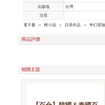
我放棄思考，下了床，走出房間前往洗手間。我邊洗
我凝視鏡子，帶著些許不滿的臉從鏡子裡回瞪著我。
出版地
台灣
注音
我看著鏡子綁起頭髮，穿上春天的套裝。
電子書
＞
輕小說
＞
日系作品
＞
奇幻冒
我繫上總算習慣打法的領帶，穿上西裝。
商品評價
我打開公寓的門。
我關上大廈的門。在我眼前──
總算開始熟悉的東京風景出現在眼前。就如過去自然
相關主題
我穿過擁擠的車站驗票口，下了電扶梯，
我搭上通勤電車，靠在車門望著流動的風景。不論是
春季的陰天，天空白茫茫的。一百人搭乘的車廂，載
不知不覺中，我像平常一樣，一邊望著街道──