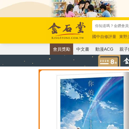
國中自修評量
東野
唯紅花綻放
奧德賽
會員獎勵
中文書
動漫ACG
親子