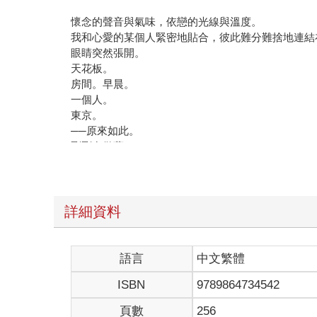
懷念的聲音與氣味，依戀的光線與溫度。
我和心愛的某個人緊密地貼合，彼此難分難捨地連結
眼睛突然張開。
天花板。
房間。早晨。
一個人。
東京。
──原來如此。
剛剛在做夢。
我從床上起身。
僅僅在這大約兩秒的時間裡，先前包覆著我的溫暖歸
早上醒來時，我有時會不知為何在流淚。
詳細資料
我總是想不起前晚的夢境。
早上醒來時，我盯著右手，食指上沾著小小的水滴。
語言
中文繁體
曾經，有過很重要的東西。
ISBN
9789864734542
在這隻手上。
──搞不懂。
頁數
256