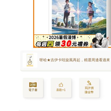
呀哈★吉伊卡哇旋風再起，精選周邊看過來
寫評價
電子書
喜歡+1
賺金幣