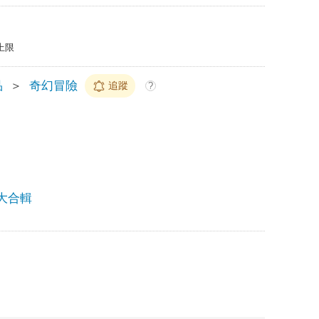
上限
品
＞
奇幻冒險
追蹤
?
大合輯