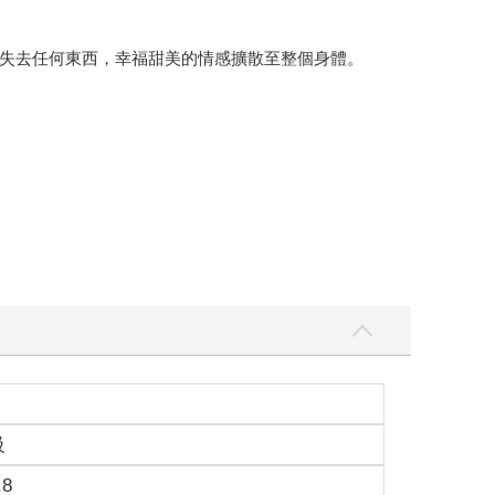
失去任何東西，幸福甜美的情感擴散至整個身體。
及思考就掉下眼淚。
級
.8