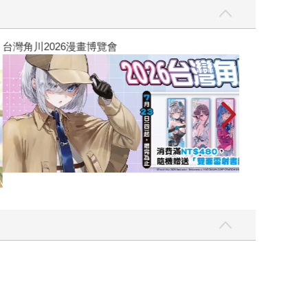
攻殼機動隊 (199