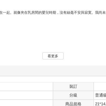
在一起。就像夾在乳房間的嬰兒時期，沒有絲毫不安與寂寞。我尚未
看更多
屬感已消失殆盡，不留痕跡，也沒有餘韻。由於太過突然，我還來不
前一刻的夢以及短暫沾濕眼角的淚水，都在不知不覺中乾涸了。
裝訂
分級
普通
商品規格
21*14