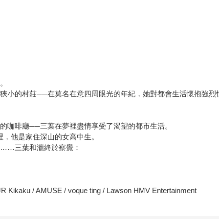
。
狹小的村莊──在莫名在意四周眼光的年紀，她對都會生活懷抱強烈
的咖啡廳──三葉在夢裡盡情享受了渴望的都市生活。
裡，他是家住深山的女高中生。
……三葉和瀧終於察覺：
 Kikaku / AMUSE / voque ting / Lawson HMV Entertainment