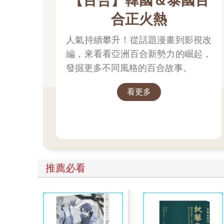
【百合】韓國＆泰國百
合正火熱
一邊尋找唯一的某一個人。
一邊尋找唯一的某一個人。
人氣持續攀升！從話題漫畫到影視改
編，來看看亞洲百合新勢力的崛起，
第二章 開端
發掘更多不同風格的百合故事。
沒聽過這種鈴聲。
看更多
我在朦朧意識中這麼想。
是鬧鐘嗎？可是我還想睡。昨晚我全神貫注地畫畫，
「……瀧。」
接著聽到有人呼喚我的名字。是女人的聲音……女人
「瀧、瀧。」
聲音彷彿快要哭出來般急切，宛若遠處閃爍的星星般
「你不記得了嗎？」
推薦必看
聲音不安地問我，可是我不認識妳。
電車突然停止，車門打開。對了，我正在搭電車。當
推擠，自我身邊遠離。
少女喊：「我的名字是三葉！」
她解開綁頭髮的髮繩遞給我，我不加思索地伸出手。