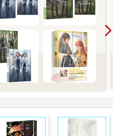
粉絲
周邊
中🎬
睛。直視著我的少女穿著制服的身影，被下車的乘客
入人群，用力抓住那道色彩。