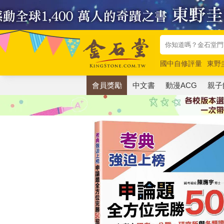
國中自修評量
東野
唯紅花綻放
奧德賽
會員獎勵
中文書
動漫ACG
親子