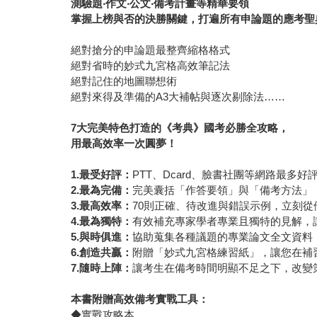
測驗題‧作文‧公文‧備考計畫等精華要領
掌握上榜與否的決勝關鍵，打遍所有申論題的應考聖
絕對搶分的申論題最整齊縮格格式
絕對省時的妙式九宮格高效筆記法
絕對記住的地圖聯想術
絕對來得及準備的A3大補帖與逐次剔除法……
7
大完美特色打造的《考典》國考必勝全攻略，
用最高效率一次圓夢！
1.
最受好評：
PTT、Dcard、臉書社團等網路最
2.
最為完備：
完美囊括「作答要領」與「備考方法」
3.
最高效率：
70則正確、待改進與錯誤示例，立刻
4.
最為獨特：
有效補充專家學者專業且獨特的見解，
5.
與時俱進：
協助蒐集各種議題的專業論文全文資料
6.
創造共贏：
附贈「妙式九宮格練習紙」，讓您在補
7.
隨時上陣：
讓考生在備考時間明顯不足之下，改變
本書附贈高效備考實戰工具：
◆實戰攻略本