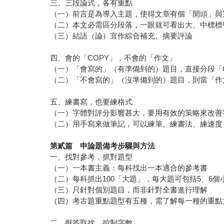
三、三段論式，各有重點
（一）前言是為導入主題，使得文章有個「開頭」與
（二）本文必需區分段落，一眼就可看出大、中標標
（三）結語（論）宜作綜合補充、摘要評論
四、會的「COPY」，不會的「作文」
（一）「會寫的」（有準備到的）題目，直接分段「C
（二）「不會寫的」（沒準備到的）題目，則當「作
五、練書寫，也要練格式
（一）字體對評分影響甚大，要用有效的策略來改善
（二）用手寫來做筆記，可以練筆、練書法、練速度
第貳篇 申論題備考步驟與方法
一、找對參考，抓對題型
（一）一本書主義：每科找出一本適合的參考書
（二）每科抓出100「大題」，每大題可包括5、6個
（三）只針對個別題目，而非針對全書進行理解
（四）考古題重點題型有五種，需了解每一種的重點
二、擬答取捨，控制字數