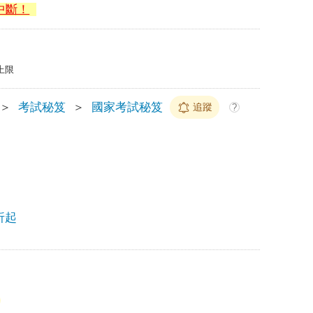
中斷！
上限
＞
考試秘笈
＞
國家考試秘笈
追蹤
?
折起