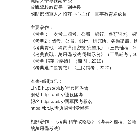
開南大學專任副教授
政戰學校教育長、副校長
國防部國軍人才招募中心主任、軍事教育處處長
主要著作：
《考典：一次考上國考、公職、銀行、各類證照、國營
《考典2：國考、公職、銀行、研究所、各類證照、國
《考典實戰：獨家導讀密技-完整版》（三民輔考，20
《考典實戰：萬用備考法 得勝示例》（三民輔考，20
《考典 精華攻略版》（商周，2018）
《考典選擇題實戰》〈三民輔考，2020）
本書相關資訊：
LINE https://bit.ly/考典同學會
網站 https://bit.ly/退役國考
報名 https://bit.ly/國軍國考報名
https://bit.ly/考典國考4堂輔導
相關著作：《考典 精華攻略版》《考典2:國考、
的萬用備考法》