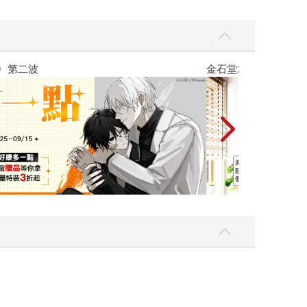
吃一點〉第二波
金石堂2026海