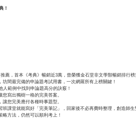
典！
多好評推薦，首本《考典》暢銷近3萬，曾榮獲金石堂非文學類暢銷排行
，坊間最完備的申論題考試用書，一次網羅所有上榜關鍵！
從他人範例中找到申論題高分的訣竅！
讓您寫出獨樹一格的完美答案。
，讓您完美應付各種時事題型。
習班課堂就能寫好「完美筆記」，回家後不必再費時整理，創造師生
策略方法，仍然可以順利考上！