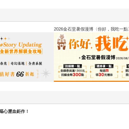
2026金石堂暑假漫博〈你好，我
嘔心瀝血鉅作！