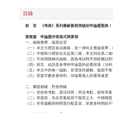
目錄
前 言 《考典》系列最嶄新與突破的申論題聖典！
第壹篇 申論題作答格式與要領
一、縮格整齊，版面合宜
（一）本文大標宜各佔兩格，並一律向左實線靠齊，
（二）中標和小標皆在左起第二格，本文則在第二格
（三）不採用階梯式縮格，因為考試時手寫較難以對
（四）前言、結語是各學科申論題的必要段落（法科
（五）本文中的每一論點，皆需保持篇幅、版面平衡
（六）答題字數多會得利，但端看個人的運筆速度
二、審題精確，對焦明確
（一）切勿有考點，卻沒回答；而沒考點，卻有答案
（二）答題前，先在答案紙寫下擬答之大、中標標題
（三）作答篇幅與時間需分配妥當，留更多時間給不