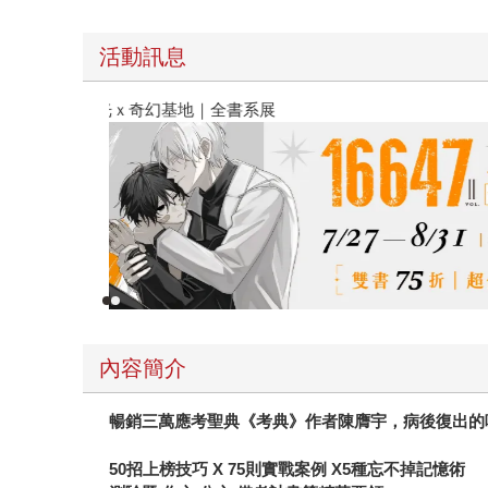
活動訊息
春光ｘ奇幻基地｜全書系展
內容簡介
暢銷三萬應考聖典《考典》作者陳膺宇，病後復出的
50
招上榜技巧 X 75則實戰案例 X5種忘不掉記憶術