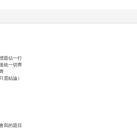
標題佔一行
後統一切齊
齊
只需結論）
會寫的題目