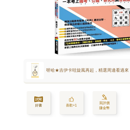
呀哈★吉伊卡哇旋風再起，精選周邊看過來
寫評價
好書
喜歡+1
賺金幣