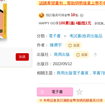
認購希望書包，幫助弱勢孩童上學不
10
預計最高可得金幣
點
?
100累1點 4點抵1元
HAPPY GO享
折抵無
分類：
電子書
＞
考試書/政府出版品
作者：
陳膺宇
追蹤
出版社：
商周出版
追蹤
?
加購
出版日：
2022/05/12
相關主題：
商周出版電子書展，單書7
電子書
※ 本商品會員日滿額金幣加碼回饋最高15倍