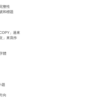
完整性
號和標題
OPY」過來
文」來寫作
字體
小題
方向