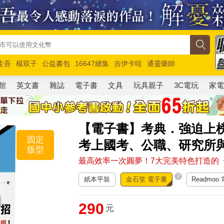
圭吾
楊双子
公益書包
16647續集
吉伊卡哇
通靈藥師
路邊攤新作
馬斯克
玩具總動員5
超慢跑
館
英文書
雜誌
電子書
文具
玩具親子
3C電玩
家
【電子書】考典．強迫上榜
固定
考上國考、公職、研究所
版型
最高效率一次圓夢！7大完美特色打造的
?
紙本平裝
金石堂 電子書
Readmoo
290
元