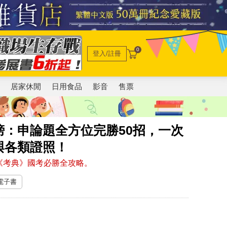
0
登入/註冊
電
居家休閒
日用食品
影音
售票
：申論題全方位完勝50招，一次
與各類證照！
《考典》國考必勝全攻略。
 電子書