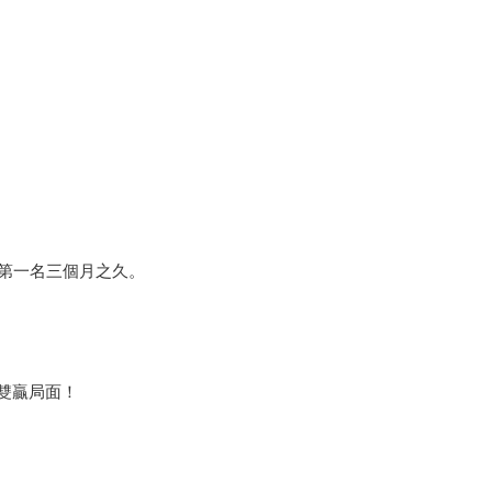
榜第一名三個月之久。
雙贏局面！