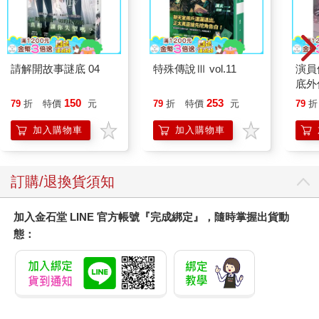
請解開故事謎底 04
特殊傳說Ⅲ vol.11
演員
底外
150
253
79
折
特價
元
79
折
特價
元
79
折
加入購物車
加入購物車
訂購/退換貨須知
加入金石堂 LINE 官方帳號『完成綁定』，隨時掌握出貨動
態：