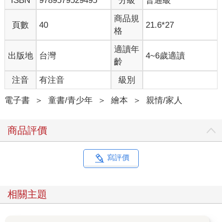
ISBN
9789579529495
分級
普通級
商品規
頁數
40
21.6*27
格
適讀年
出版地
台灣
4~6歲適讀
齡
注音
有注音
級別
電子書
＞
童書/青少年
＞
繪本
＞
親情/家人
商品評價
寫評價
相關主題