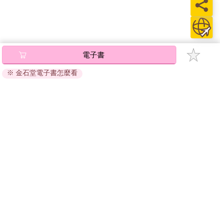
電子書
※ 金石堂電子書怎麼看
關於我們
門市查詢
分紅大聯盟
客服中心
加好友
訂閱
粉絲團
追蹤
聯絡我們
公司名稱：金石網絡股份有限公司
統編 : 70832800