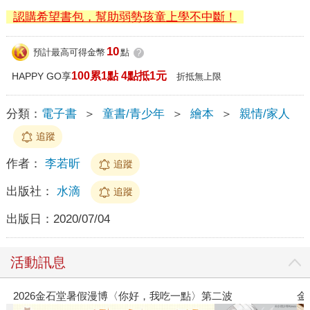
認購希望書包，幫助弱勢孩童上學不中斷！
10
預計最高可得金幣
點
?
100累1點 4點抵1元
HAPPY GO享
折抵無上限
分類：
電子書
＞
童書/青少年
＞
繪本
＞
親情/家人
追蹤
作者：
李若昕
追蹤
出版社：
水滴
追蹤
出版日：
2020/07/04
活動訊息
2026金石堂暑假漫博〈你好，我吃一點〉第二波
金