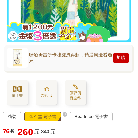
呀哈★吉伊卡哇旋風再起，精選周邊看過
加購
來
寫評價
電子書
喜歡+1
賺金幣
?
精裝
金石堂 電子書
Readmoo 電子書
260
76
折
元
340
元