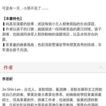
可是有一天，小黑不見了……
【本書特色】
▍純真並溫暖的故事，述說每個小主人都會面臨的生命課題。
▍作者以孩子的口吻，娓娓描述一段與鍬形蟲的夏日回憶。孩子
易懂，也能感同身受人類與動物的溫暖情誼，以及永恆存在的
愛。
▍富童趣的繪畫風格，色彩清新豐滿並帶有樸實真率的情感，非
常適合親子共讀。
作者
李若昕
Jo-Shin Lee，台北人。喜歡唱歌、亂跳舞，喜歡在圖和文之間創
造自己的節奏。畢業於臺大農業化學系、劍橋藝術學院童書插畫
碩士。現為童書創作、插畫工作者，也做插畫、版畫的課程教
學，目前於彰化師範大學美術系擔任兼任教師，學學合作講師。