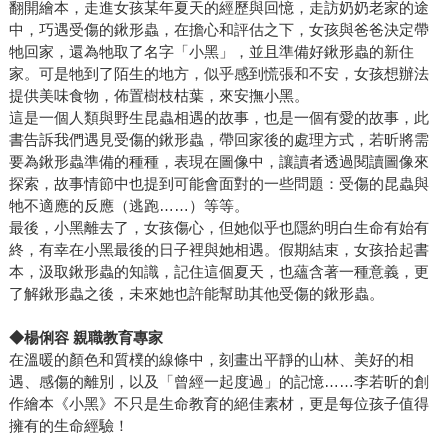
翻開繪本，走進女孩某年夏天的經歷與回憶，走訪奶奶老家的途
中，巧遇受傷的鍬形蟲，在擔心和評估之下，女孩與爸爸決定帶
牠回家，還為牠取了名字「小黑」，並且準備好鍬形蟲的新住
家。可是牠到了陌生的地方，似乎感到慌張和不安，女孩想辦法
提供美味食物，佈置樹枝枯葉，來安撫小黑。
這是一個人類與野生昆蟲相遇的故事，也是一個有愛的故事，此
書告訴我們遇見受傷的鍬形蟲，帶回家後的處理方式，若昕將需
要為鍬形蟲準備的種種，表現在圖像中，讓讀者透過閱讀圖像來
探索，故事情節中也提到可能會面對的一些問題：受傷的昆蟲與
牠不適應的反應（逃跑……）等等。
最後，小黑離去了，女孩傷心，但她似乎也隱約明白生命有始有
終，有幸在小黑最後的日子裡與她相遇。假期結束，女孩拾起書
本，汲取鍬形蟲的知識，記住這個夏天，也蘊含著一種意義，更
了解鍬形蟲之後，未來她也許能幫助其他受傷的鍬形蟲。
◆楊俐容 親職教育專家
在溫暖的顏色和質樸的線條中，刻畫出平靜的山林、美好的相
遇、感傷的離別，以及「曾經一起度過」的記憶……李若昕的創
作繪本《小黑》不只是生命教育的絕佳素材，更是每位孩子值得
擁有的生命經驗！