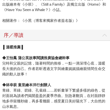
出版繪本有《小班》、《Still a Family》及獨立出版《Home》和
《Have You Seen a Whale？》小誌。
相關著作：《小黑（博客來獨家作者簽名版）》
序／導讀
▌溫暖
推薦
▌
◆王怡鳳 蒲公英故事閱讀推廣協會總幹事
兒時和父親的記憶，隨著時間的推移，一點一滴深埋心底，溫暖
長大後的自己。作者若昕透過文字與繪畫娓娓描繪親情間生命交
織的動人故事！
◆林幸萩 童里繪本洋行創辦人
青綠、草綠、碧綠、孔雀綠……若昕畫筆下繁盛多樣的綠色，從
封面就為讀者們揭開盈盈的夏季序曲。別急著翻頁，在封面靜靜
地多停留幾秒鐘，再多看幾眼，感受夏日美好陽光下，大自然的
山水氣息。