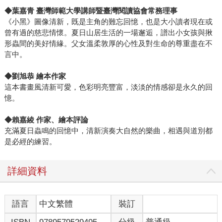
◆葉嘉青 臺灣師範大學講師暨臺灣閱讀協會常務理事
《小黑》圖像清新，既是主角的難忘回憶，也是大小讀者現在或
曾有過的慈悲情懷。夏日山居生活的一場邂逅，譜出小女孩與揪
形蟲間的美好情緣。父女溫柔敦厚的心性及對生命的尊重盡在不
言中。
◆劉旭恭 繪本作家
這本書畫風清新可愛，色彩明亮豐富，淡淡的情感卻是永久的回
憶。
◆賴嘉綾 作家、繪本評論
充滿夏日蟲鳴的回憶中，清新演奏大自然的樂曲，相遇與道別都
是必經的練習。
詳細資料
語言
中文繁體
裝訂