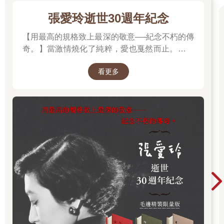
張愛玲逝世30週年紀念
【用最高的規格致上最深的敬意──紀念不朽的傳
奇。】當激情燒化了純粹，愛也戛然而止。透視
「張派愛情」的經典之作。
看更多