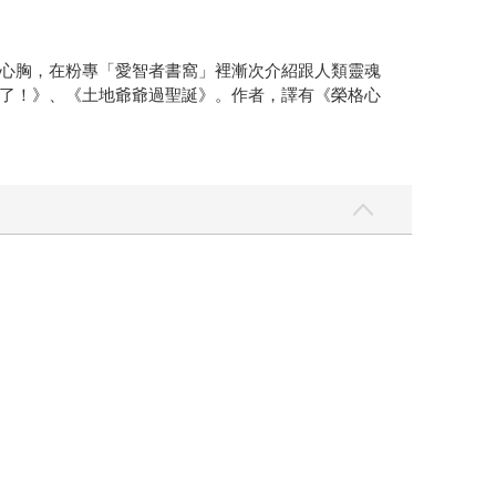
心胸，在粉專「愛智者書窩」裡漸次介紹跟人類靈魂
了！》、《土地爺爺過聖誕》。作者，譯有《榮格心