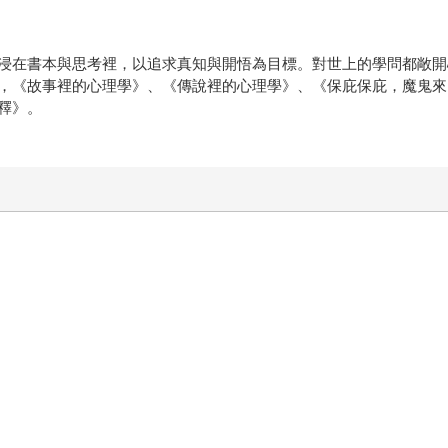
浸在書本與思考裡，以追求真知與開悟為目標。對世上的學問都敞開
，《故事裡的心理學》、《傳說裡的心理學》、《保庇保庇，魔鬼來
釋》。