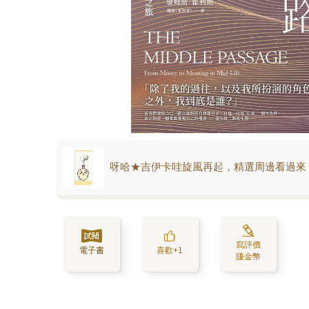
呀哈★吉伊卡哇旋風再起，精選周邊看過來
寫評價
電子書
喜歡+1
賺金幣