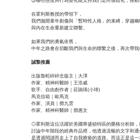
⑤哪些態度與行為變化能支持我們走向個體化，推動
在霍利斯教授的帶領下，
我們拋開童年創傷與「暫時性人格」的束縛，穿越幽
與內在生命重新建立聯繫。
如果我們的勇氣依舊，
中年之路會在切斷我們與生命的聯繫之後，再次帶我
誠摯推薦
出版魯蛇碎碎念版主｜大澤
作家、精神科醫師｜王浩威
歌手、自由創作者｜莊鵑瑛(小球)
馬克信箱｜歐馬克
作家、演員｜鄧九雲
作家、精神科醫師｜鄧惠文
◎霍利斯這位活躍於美國華盛頓特區的榮格分析師，從
討論中年階段的經典作品裡，他透過流暢的文字和通
是透過閱讀而走上了自我療瘉的道路。而這正是這一