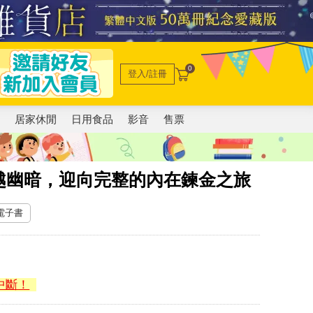
0
登入/註冊
電
居家休閒
日用食品
影音
售票
越幽暗，迎向完整的內在鍊金之旅
 電子書
中斷！