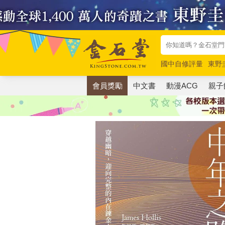
國中自修評量
東野
唯紅花綻放
奧德賽
會員獎勵
中文書
動漫ACG
親子