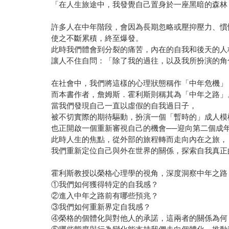
「在人生旅途中，我發覺自己置身於一座黑暗的森林
許多人在中年階段，會因為長期忽略或壓抑壓力、慣
使之不斷累積，終至爆發。
此時我們體會到分裂的痛苦，內在的自我和後天的人
讓人不住自問：「除了我的過往，以及我所扮演的角
在社會中，我們將這樣的心理狀態稱作「中年危機」
而本書作者，詹姆斯．霍利斯則稱其為「中年之路」
當我們發現自己一直以虛假的自我過日子，
被不切實際的期待驅動，扮演一個「暫時的」成人模
也正開啟一個重新審視自己的機會──迎向第二個成年
此時人生的焦點，從外部的旅程轉而走向內在之旅，
我們重新定位自己與外在世界的關係，探索自我真正
霍利斯教授以榮格心理學的視角，深度洞察中年之路
①我們如何獲得特定的自我感？
②進入中年之路前有哪些預兆？
③我們如何重新界定自我感？
④榮格的個體化與對他人的承諾，這兩者的關係為何