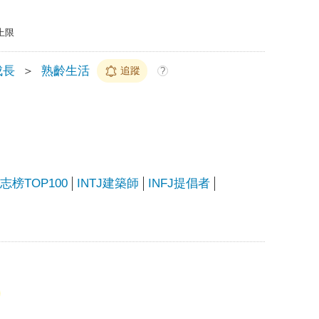
上限
成長
＞
熟齡生活
追蹤
?
榜TOP100
INTJ建築師
INFJ提倡者