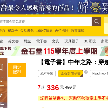
圭吾
楊双子
公益書包
16647續集
吉伊卡哇
通靈藥師
路邊攤新作
馬斯克
玩具總動員5
超慢跑
館
英文書
雜誌
電子書
文具
玩具親子
3C電玩
家
【電子書】中年之路：穿
固定
版型
?
紙本平裝
金石堂 電子書
Readmoo
336
7
折
元
480
元
認購希望書包，幫助弱勢孩童上學不