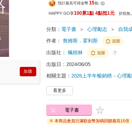
15
預計最高可得金幣
點
?
100累1點 4點抵1元
HAPPY GO享
折抵無
分類：
電子書
＞
心理勵志
＞
自我
作者：
詹姆斯．霍利斯
追蹤
出版社：
楓樹林
追蹤
?
出版日：
2024/06/05
加購
相關主題：
2026上半年暢銷榜－心理勵志
看更多
電子書
※ 本商品會員日滿額金幣加碼回饋最高15倍