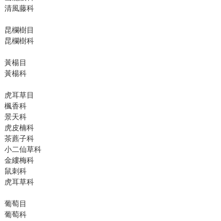
清風藤科
昆欄樹目
昆欄樹科
黃楊目
黃楊科
虎耳草目
楓香科
景天科
虎皮楠科
茶藨子科
小二仙草科
金縷梅科
鼠刺科
虎耳草科
葡萄目
葡萄科