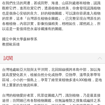
在我們生活的周遭，甚或田野、海邊、山區到處都有植物，認識
觀察它們，進而欣賞它們，透過植物自然美，你會發現認識植物
也是個身心安頓的良方。好的植物圖鑑，可以讓你容易進入植物
的世界，這本『台灣原生植物全圖鑑』，已完整呈現台灣原生的
各種植物，內容詳實，影像拍攝精美，栩栩如生，躍然紙上，所
以這是一套值得您永遠珍藏擁有的圖鑑。
國立中興大學森林學系
教授歐辰雄
試閱
台灣地處歐亞大陸與太平洋間，北回歸線橫跨本島中部，加以海
拔高度變化甚大，植被自然分化成熱帶、亞熱帶、溫帶及寒帶等
區域，小小的一個島上，孕育了維管束植物多達4,000餘種，是地
球上重要的生物資科庫。
台灣的植物愛好者眾，民眾從圖鑑入門，識別植物，乃是最直接
途徑；坊間雖已有各類植物圖鑑，但無論種類之搜集或編排之系