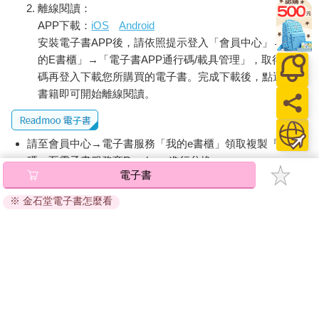
離線閱讀：
APP下載：
iOS
Android
安裝電子書APP後，請依照提示登入「會員中心」→「我
的E書櫃」→「電子書APP通行碼/載具管理」，取得通行
碼再登入下載您所購買的電子書。完成下載後，點選任一
書籍即可開始離線閱讀。
請至會員中心→電子書服務「我的e書櫃」領取複製『兌換
碼』至電子書服務商Readmoo進行兌換。
電子書
退換貨須知：
※ 金石堂電子書怎麼看
因版權保護，您在金石堂所購買的電子書僅能以金石堂專屬
的閱讀軟體開啟閱讀，無法以其他閱讀器或直接下載檔案。
依據「消費者保護法」第19條及行政院消費者保護處公告之
「通訊交易解除權合理例外情事適用準則」，非以有形媒介
提供之數位內容或一經提供即為完成之線上服務，經消費者
事先同意始提供。（如：電子書、電子雜誌、下載版軟體、
虛擬商品…等），
不受「網購服務需提供七日鑑賞期」的限