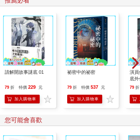
推薦必看
請解開故事謎底 01
祕密中的祕密
演員
底外
229
537
79
折
特價
元
79
折
特價
元
79
折
加入購物車
加入購物車
您可能會喜歡