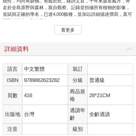
統性，均尚有缺憾。有鑑於此，鐘詩文君，十年來披星戴月，奔
走於全島原野與森林，親自觀察、記錄並拍攝所有植物的影像，
並賦與正確的學名，已達4,000餘種，並加以詳細描述撰寫，真可
謂工程浩大，毅力驚人。
看更多
這套台灣原生植物的科普圖鑑，每個物種除描述其最易識別的特
徵外，並佐以淸晰的照片，既適合初學者，也是專業研究人員不
可或缺的參考書；書中作者特別貼心的為讀者標出每一物種與相
詳細資料
似種的差異，使初學者更易入門。本書為了完整性及完備性，作
者拍攝了每一種植物的葉及花部特徵，並鑑之分類文献及標本，
以力求每一物種學名之正確性。更加難得是，本圖鑑也拍攝到許
語言
中文繁體
裝訂
多台灣文献上從未被記錄的稀有植物影像，對專業研究人員來說
ISBN
9789862623282
分級
普通級
也是極珍貴的參考資料。
商品規
在我們生活的周遭，甚或田野、海邊、山區到處都有植物，認識
頁數
416
28*21CM
格
觀察它們，進而欣賞它們，透過植物自然美，你會發現認識植物
也是個身心安頓的良方。好的植物圖鑑，可以讓你容易進入植物
適讀年
出版地
台灣
全齡適讀
的世界，這本『台灣原生植物全圖鑑』，已完整呈現台灣原生的
齡
各種植物，內容詳實，影像拍攝精美，栩栩如生，躍然紙上，所
以這是一套值得您永遠珍藏擁有的圖鑑。
注音
級別