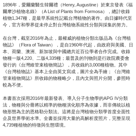
1896年，愛爾蘭醫生韓爾禮（Henry, Augustine）於東京發表《福
爾摩沙植物名錄》（A List of Plants from Formosa），總計收錄
植物1,347種，是最早系統性記載台灣植物的著作。由日據時代至
今，官方和學界從未停止對台灣植物系統性分類與採集的努力。
在台灣，截至2016年為止，最權威的植物分類出版品為《台灣植
物誌》（Flora of Taiwan），是自1960年代起，由政府與美國、日
本、荷蘭、澳洲、新加坡與中國總共近百位學者合作完成。收錄
物種一版4,220、二版4,339種；最普及的刊物則是行政院農委會
發行的《台灣維管束植物簡誌》，共收錄約3,000種植物。其中
《台灣植物誌》基本上全由英文寫成，圖片全為手繪；《台灣維
管束植物簡誌》所收錄的物種略少，且內文與照片分開，參照時
較為不便。
本書首次採用2016年最新發表、導入分子生物學的APG IV分類
法，物種與分冊將以精準的物種演化順序為依據，而非傳統以植
物形態為主的恩格勒分類法。這將是台灣植物分類學首度全面性
企及世界學術水準。全書並採用大量的高解析度照片，完整呈現
4,739種植物的特徵與生態環境。