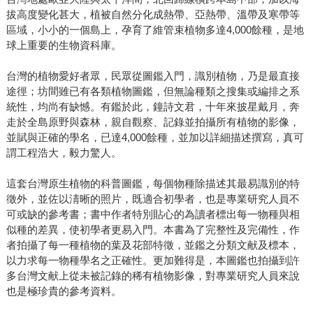
拔高度變化甚大，植被自然分化成熱帶、亞熱帶、溫帶及寒帶等
區域，小小的一個島上，孕育了維管束植物多達4,000餘種，是地
球上重要的生物資科庫。
台灣的植物愛好者眾，民眾從圖鑑入門，識別植物，乃是最直接
途徑；坊間雖已有各類植物圖鑑，但無論種類之搜集或編排之系
統性，均尚有缺憾。有鑑於此，鐘詩文君，十年來披星戴月，奔
走於全島原野與森林，親自觀察、記錄並拍攝所有植物的影像，
並賦與正確的學名，已達4,000餘種，並加以詳細描述撰寫，真可
謂工程浩大，毅力驚人。
這套台灣原生植物的科普圖鑑，每個物種除描述其最易識別的特
徵外，並佐以淸晰的照片，既適合初學者，也是專業研究人員不
可或缺的參考書；書中作者特別貼心的為讀者標出每一物種與相
似種的差異，使初學者更易入門。本書為了完整性及完備性，作
者拍攝了每一種植物的葉及花部特徵，並鑑之分類文献及標本，
以力求每一物種學名之正確性。更加難得是，本圖鑑也拍攝到許
多台灣文献上從未被記錄的稀有植物影像，對專業研究人員來說
也是極珍貴的參考資料。