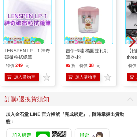
LENSPEN LP－1 神奇
吉伊卡哇 橢圓雙孔削
【預
碳微粒拭鏡筆
筆器-粉
thr
VA 
249
38
特價
元
95
折
特價
元
特價
阿斯拉
SIR
加入購物車
加入購物車
訂購/退換貨須知
加入金石堂 LINE 官方帳號『完成綁定』，隨時掌握出貨動
態：