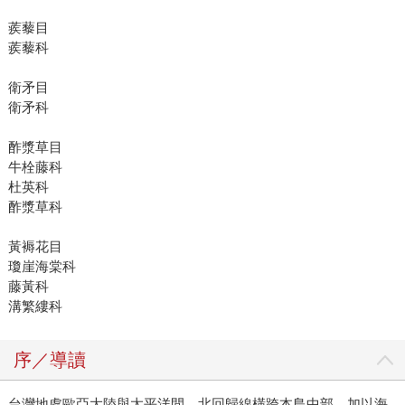
蒺藜目
蒺藜科
衛矛目
衛矛科
酢漿草目
牛栓藤科
杜英科
酢漿草科
黃褥花目
瓊崖海棠科
藤黃科
溝繁縷科
序／導讀
台灣地處歐亞大陸與太平洋間，北回歸線橫跨本島中部，加以海