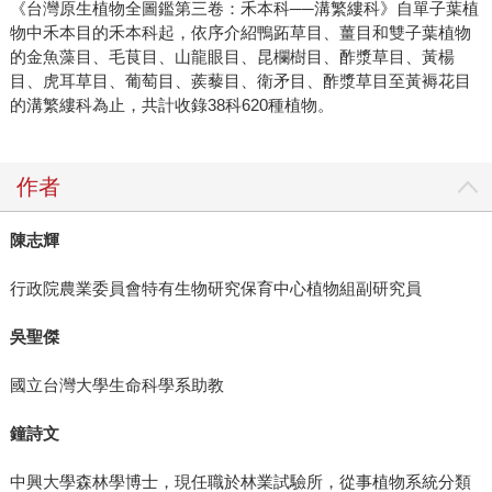
《台灣原生植物全圖鑑第三卷：禾本科──溝繁縷科》自單子葉植
物中禾本目的禾本科起，依序介紹鴨跖草目、薑目和雙子葉植物
的金魚藻目、毛茛目、山龍眼目、昆欄樹目、酢漿草目、黃楊
目、虎耳草目、葡萄目、蒺藜目、衛矛目、酢漿草目至黃褥花目
的溝繁縷科為止，共計收錄38科620種植物。
作者
陳志輝
行政院農業委員會特有生物研究保育中心植物組副研究員
吳聖傑
國立台灣大學生命科學系助教
鐘詩文
中興大學森林學博士，現任職於林業試驗所，從事植物系統分類