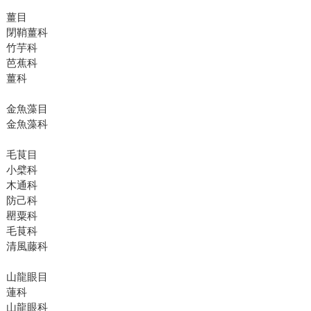
薑目
閉鞘薑科
竹芋科
芭蕉科
薑科
金魚藻目
金魚藻科
毛茛目
小檗科
木通科
防己科
罌粟科
毛茛科
清風藤科
山龍眼目
蓮科
山龍眼科