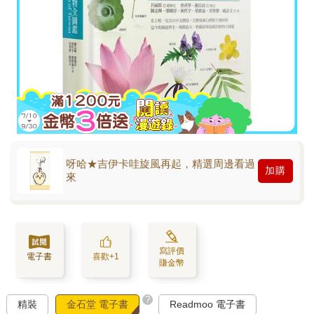
呀哈★吉伊卡哇旋風再起，精選周邊看過
加購
來
寫評價
電子書
喜歡+1
賺金幣
?
精裝
金石堂 電子書
Readmoo 電子書