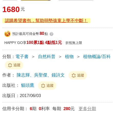
1680
元
認購希望書包，幫助弱勢孩童上學不中斷！
80
預計最高可得金幣
點
?
100累1點 4點抵1元
HAPPY GO享
折抵無上限
分類：
電子書
＞
自然科普
＞
植物
＞
植物概論/百科
追蹤
作者：
陳志輝、吳聖傑、鐘詩文
追蹤
出版社：
貓頭鷹
追蹤
出版日：
2017/06/03
信用卡分期：
6
期
0
利率 每期
280
元
更多分期