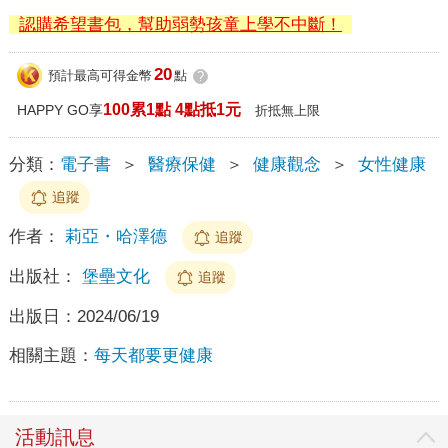
認購希望書包，幫助弱勢孩童上學不中斷！
20
預計最高可得金幣
點
?
100累1點 4點抵1元
HAPPY GO享
折抵無上限
分類：
電子書
＞
醫療保健
＞
健康觀念
＞
女性健康
追蹤
作者：
莉亞・哈澤德
追蹤
出版社：
堡壘文化
追蹤
出版日：
2024/06/19
相關主題：
每天都要更健康
活動訊息