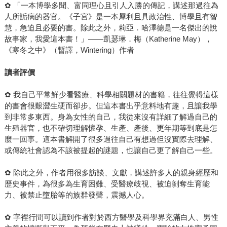
✿ 「一本博學多聞、富同理心且引人入勝的傳記，講述那過往為
人所詬病的器官。《子宮》是一本犀利且具政治性、博學且有智
慧，急迫且必要的書。除此之外，莉亞．哈澤德是一名傑出的說
故事家，我愛這本書！」——凱瑟琳．梅（Katherine May），
《寒冬之中》（暫譯，Wintering）作者
讀者評價
✿ 我自己平常鮮少看醫療、科學相關題材的書籍，往往覺得這樣
的書會很艱澀生硬而卻步。但這本書出乎意料地有趣，且讓我學
到非常多東西。身為女性的自己，我從來沒有詳細了解過自己的
生殖器官，也不確切理解懷孕、生產、產後、更年期等到底是怎
麼一回事。這本書解開了很多過往自己有想過但沒實際去理解、
或傳統社會認為不該被提起的謎題，也讓自己更了解自己一些。
✿ 除此之外，作者用很多訪談、文獻，講述許多人的親身經歷和
歷史事件，為很多為生育困難、受醫療歧視、被迫剝奪生育能
力、被禁止墮胎等的族群發聲，震撼人心。
✿ 字裡行間可以讀到作者對於西方醫學及科學界充滿白人、男性