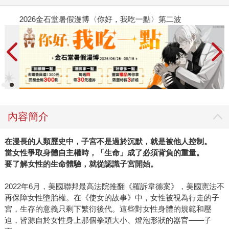
2026金石堂暑假漫博〈你好，我吃一點〉第二波
金
內容簡介
在漫長的人類歷史中，子宮不是過於沉默，就是被他人控制。
當女性爭取身體自主權時，「生命」成了必須背負的重量。
要了解女性的生命體驗，就從認識子宮開始。
2022年6月，美國聯邦最高法院推翻《羅訴韋德案》，美國憲法不
再保障女性墮胎權。在《使女的故事》中，女性被視為行走的子
宮，生存的意義只剩下繁衍後代。這些對女性身體的規範和壓
迫，皆源自於女性身上那個拳頭大小、燈泡形狀的器官——子