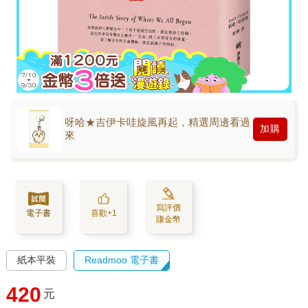
呀哈★吉伊卡哇旋風再起，精選周邊看過
加購
來
寫評價
電子書
喜歡+1
賺金幣
紙本平裝
Readmoo 電子書
420
元