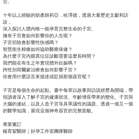
宮。
十年以上經驗的助產師莉亞．哈澤德，透過大量歷史文獻和訪
談，
深入探討人體內唯一能孕育完整生命的子宮。
擁有子宮會如何影響你的人生呢？
子宮切除會影響性快感嗎？
智慧衛生棉條如何協助醫療保健？
為什麼子宮內膜異位症診斷需要這麼長時間？
我們能在有生之年實現體外妊娠嗎？
跨性別荷爾蒙治療會如何影響子宮？
你會用什麼語言來描述或貶損那個器官呢？
子宮是每個生命的起點。書中每章以故事與訪談經歷為開端，帶
領讀者深入了解子宮的健康狀況、年齡增長帶來的變化、子宮與
大腦的連結，以及人造子宮等具爭議性的議題。透過一個又一個
的醫學知識，展現這個神奇器官的完整面貌。
專業審訂
楊育絜醫師｜好孕工作室團隊醫師