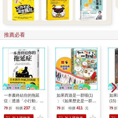
推薦必看
一本書終結你的拖延
如果西遊是一群喵(1)
如果
症：透過「小行動」打
：《如果歷史是一群
(1
開大腦的行動開關，懶
喵》作者最新力作，附
貓漫
237
411
79
折
特價
元
79
折
特價
元
79
折
人也能變身「行動派」
【首卷特典】拉頁
的37個科學方法
加入購物車
加入購物車