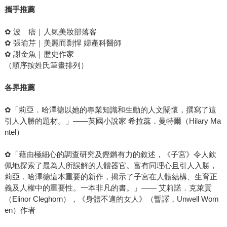
攜手推薦
✿ 波 痞｜人氣美妝部落客
✿ 張瑜芹｜美麗而剽悍 婦產科醫師
✿ 謝金魚｜歷史作家
（順序按姓氏筆畫排列）
各界推薦
✿「莉亞．哈澤德以她的專業知識和生動的人文關懷，撰寫了這
引人入勝的題材。」——英國小說家 希拉蕊．曼特爾（Hilary Ma
ntel）
✿「藉由極細心的調查研究及鏗鏘有力的敘述，《子宮》令人欽
佩地探索了最為人所誤解的人體器官。富有同理心且引人入勝，
莉亞．哈澤德這本重要的新作，揭示了子宮在人體結構、生育正
義及人權中的重要性。一本非凡的書。」—— 艾莉諾．克萊貢
（Elinor Cleghorn），《身體不適的女人》（暫譯，Unwell Wom
en）作者