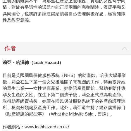
主義的憤慨與不平，為那些在歷史上被犧牲、實驗的女性寄予同
情，對於有爭議性的議題也能正反兩面的完整闡述，溫暖平和又
具同理心，也將許多議題留給讀者自己去理解後深思，極富知識
性及教育意義。
作者
莉亞・哈澤德（
Leah Hazard
）
目前是英國國民保健服務系統（NHS）的助產師。哈佛大學畢業
後，莉亞在生下第一個女兒後離開了電視圈的工作，轉而投身她
的畢生志業——女性健康產業。她從陪產員開始，幫助並陪伴懷
孕及生產的女性。在生下第二個孩子後，莉亞正式成為助產師。
取得助產師資格後，她便在國民保健服務系統下的各產前護理診
所、檢傷分類處及產房工作。此外，莉亞還主持了網路廣播節目
《助產師說的那些事》（What the Midwife Said，暫譯）。
作者網站：www.leahhazard.co.uk/