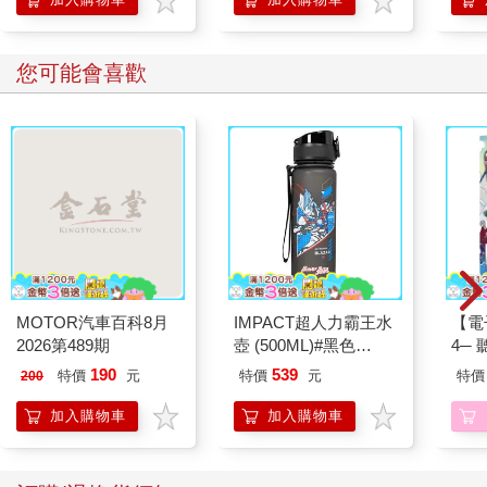
您可能會喜歡
MOTOR汽車百科8月
IMPACT超人力霸王水
【電
2026第489期
壺 (500ML)#黑色
4─
IMUTB01BK
期挑
190
539
特價
元
特價
元
特價
200
加入購物車
加入購物車