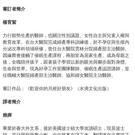
審訂者簡介
楊育絜
力行順勢生產的醫師，也關注性別議題、女性自主與兒童人權與
教育改革。在台大醫院完成婦產專科訓練後，於不孕症與生殖內
分泌次專科領域研修，曾任台大醫院雲林分院婦產部主治醫師。
因緣際會接觸了催眠生產課程，兩胎皆為居家生產。成為母親之
後，全職陪伴孩子，跟著孩子學習以新的眼光與腳步面對身體、
生命與世界。現為好孕工作室團隊醫師、催眠生產認證講師，並
任職輔大醫院婦產部主治醫師、協和婦女醫院主治醫師。
審訂作品：《歡迎你的月經好朋友》（水滴文化出版）
譯者簡介
賴嬋
畢業於臺大外文系，後於美國波士頓大學攻讀碩士，現居波士
頓，平日照顧兩隻小狗，自由接案文字工作，翻譯讓自己實現了