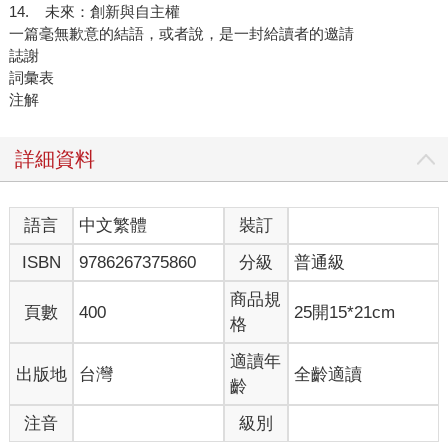
14. 未來：創新與自主權
一篇毫無歉意的結語，或者說，是一封給讀者的邀請
誌謝
詞彙表
注解
詳細資料
語言
中文繁體
裝訂
ISBN
9786267375860
分級
普通級
商品規
頁數
400
25開15*21cm
格
適讀年
出版地
台灣
全齡適讀
齡
注音
級別