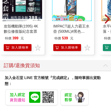
攻殼機動隊(1995) 4K
IMPACT超人力霸王水
水平
數位修復版紀念套票
壺 (500ML)#黑色
落・
IMUTB01BK
399
539
特價
元
特價
元
特價
加入購物車
加入購物車
訂購/退換貨須知
加入金石堂 LINE 官方帳號『完成綁定』，隨時掌握出貨動
態：