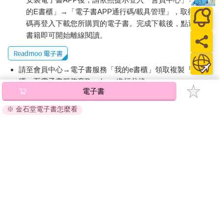
的E書櫃」→「電子書APP通行碼/載具管理」，取得通行
碼再登入下載您所購買的電子書。完成下載後，點選任一
書籍即可開始離線閱讀。
請至會員中心→電子書服務「我的e書櫃」領取複製『兌換
碼』至電子書服務商Readmoo進行兌換。
電子書
退換貨須知：
※ 金石堂電子書怎麼看
因版權保護，您在金石堂所購買的電子書僅能以金石堂專屬
的閱讀軟體開啟閱讀，無法以其他閱讀器或直接下載檔案。
依據「消費者保護法」第19條及行政院消費者保護處公告之
「通訊交易解除權合理例外情事適用準則」，非以有形媒介
提供之數位內容或一經提供即為完成之線上服務，經消費者
事先同意始提供。（如：電子書、電子雜誌、下載版軟體、
虛擬商品…等），
不受「網購服務需提供七日鑑賞期」的限
制
。為維護您的權益，建議您先使用「試閱」功能後再付款
購買。