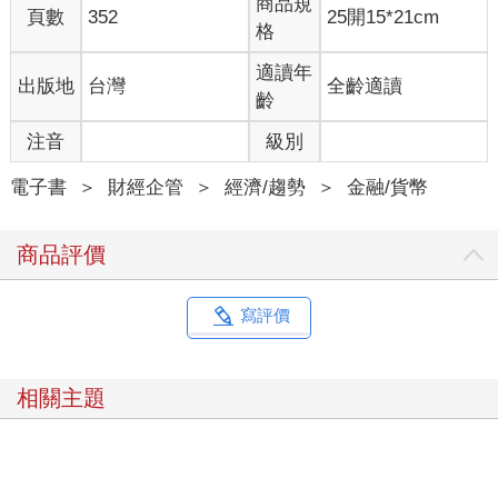
商品規
頁數
352
25開15*21cm
格
適讀年
出版地
台灣
全齡適讀
齡
注音
級別
電子書
＞
財經企管
＞
經濟/趨勢
＞
金融/貨幣
商品評價
寫評價
相關主題