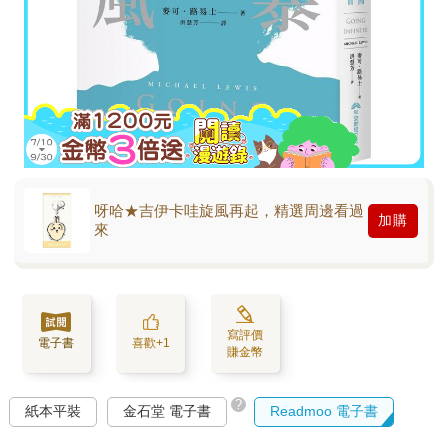
呀哈★吉伊卡哇旋風再起，精選周邊看過
加購
來
寫評價
電子書
喜歡+1
賺金幣
?
紙本平裝
金石堂 電子書
Readmoo 電子書