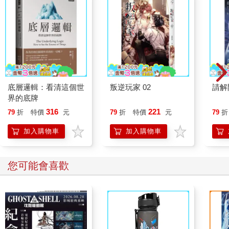
底層邏輯：看清這個世
叛逆玩家 02
請解
界的底牌
316
221
79
折
特價
元
79
折
特價
元
79
折
加入購物車
加入購物車
您可能會喜歡