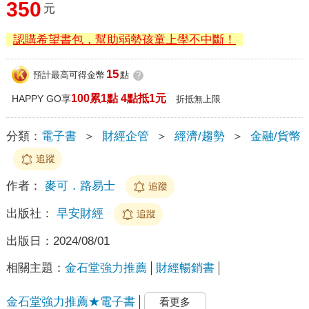
350
元
認購希望書包，幫助弱勢孩童上學不中斷！
15
預計最高可得金幣
點
?
100累1點 4點抵1元
HAPPY GO享
折抵無上限
分類：
電子書
＞
財經企管
＞
經濟/趨勢
＞
金融/貨幣
追蹤
作者：
麥可．路易士
追蹤
出版社：
早安財經
追蹤
出版日：
2024/08/01
相關主題：
金石堂強力推薦
財經暢銷書
金石堂強力推薦★電子書
看更多