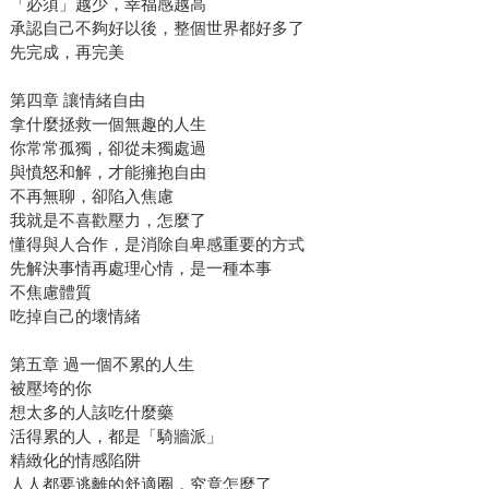
「必須」越少，幸福感越高
承認自己不夠好以後，整個世界都好多了
先完成，再完美
第四章 讓情緒自由
拿什麼拯救一個無趣的人生
你常常孤獨，卻從未獨處過
與憤怒和解，才能擁抱自由
不再無聊，卻陷入焦慮
我就是不喜歡壓力，怎麼了
懂得與人合作，是消除自卑感重要的方式
先解決事情再處理心情，是一種本事
不焦慮體質
吃掉自己的壞情緒
第五章 過一個不累的人生
被壓垮的你
想太多的人該吃什麼藥
活得累的人，都是「騎牆派」
精緻化的情感陷阱
人人都要逃離的舒適圈，究竟怎麼了