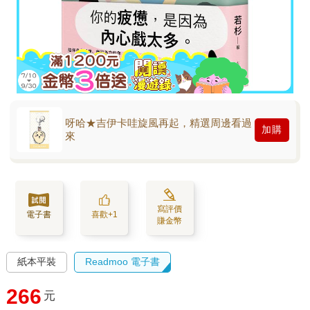
呀哈★吉伊卡哇旋風再起，精選周邊看過
加購
來
寫評價
電子書
喜歡+1
賺金幣
紙本平裝
Readmoo 電子書
266
元