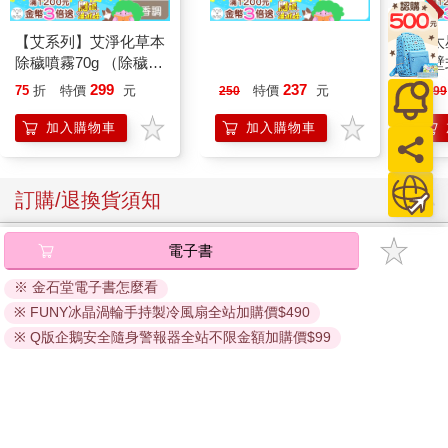
【艾系列】艾淨化草本
ALBA阿路巴高爾夫雜
【太
除穢噴霧70g （除穢/
誌國際中文版2026第
吋壁
平安/淨化/艾草/芙蓉/
140期8月
機)
299
237
75
折
特價
元
特價
元
250
1499
抹草） 此為單瓶賣場
另有多瓶組優惠賣場
加入購物車
加入購物車
訂購/退換貨須知
加入金石堂 LINE 官方帳號『完成綁定』，隨時掌握出貨動
電子書
態：
※ 金石堂電子書怎麼看
※ FUNY冰晶渦輪手持製冷風扇全站加購價$490
※ Q版企鵝安全隨身警報器全站不限金額加購價$99
提醒您！！
金石堂及銀行均不會請您操作ATM! 如接獲電話要求您前往