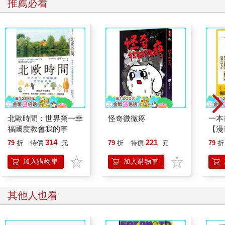
推薦必看
過一位個案，他曾經因為想去同學家裡玩而拒絕了父親提出的全
家一起出遊的提議，然後父親憤怒地把桌子掀了，這傳遞了一個
訊息給他，他覺得自己一旦表達不同意見或觀點，就會發生類似
的事情。他的內心戲總是會變成恐怖片，很多話自然不敢說出
口。
03／
我們應該如何拯救愛演內心戲的自己呢？
對於這樣的人，我想送兩個字──信任。所謂信任，既包括信任自
己，也包括信任別人。我們先說，信任自己，信任自己包括兩個
層面：
北歐時間：世界第一幸
怪奇微微疼
一本
福國度教會我的事
【漫
第一，信任自己所做的事。
行動
314
221
79
折
特價
元
79
折
特價
元
79
折
心理學上有一個概念──投射。投射指的是一個人將內在生命中的
開關
價值觀與情感好惡影射到外在世界的人、事、物上的心理現象。
「行
加入購物車
加入購物車
如果要更好理解一點，簡而言之就是，別人怎麼看你，其實和你
學方
沒有什麼關係。比如一個人喜歡你，只是因為你做了符合他的審
美和期許的事，他不喜歡你也是同樣的道理。所以，不必為了別
其他人也看
人的期許勉強自己，把自己弄得很難受。無論你做什麼，無論做
得好壞，都一定有人喜歡，有人不喜歡，既然如此，不如安心做
自己就好。