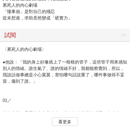
累死人的內心劇場
「懂事崩」是對自己的殘忍
從未想過，求助竟然變成「硬實力」
試閱
〈累死人的內心劇場〉
●他說：「我的身上好像插上了一根根的管子，這些管子用來感知
別人的情緒。誰生氣了、誰的情緒不好，我都能察覺到，所以，
我說話做事總是小心翼翼，害怕哪句話說重了，哪件事做得不妥
當，傷到了誰。」
01／
你的疲憊，是因為內心戲太多。你有沒有這樣的感覺：有時候，
明明一天的工作都很輕鬆，最多的時間是無所事事地抱著手機刷
看更多
社群軟體的好友動態，可是晚上身體碰到床的那一刻，依然覺得