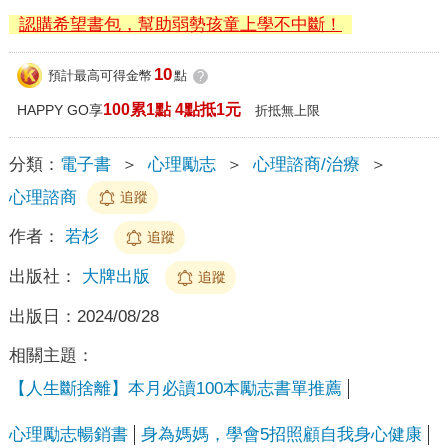
認購希望書包，幫助弱勢孩童上學不中斷！
10
預計最高可得金幣
點
?
100累1點 4點抵1元
HAPPY GO享
折抵無上限
分類：
電子書
＞
心理勵志
＞
心理諮商/治療
＞
心理諮商
追蹤
作者：
若杉
追蹤
出版社：
大牌出版
追蹤
出版日：
2024/08/28
相關主題：
【人生斷捨離】本月必讀100本勵志書單推薦
心理勵志暢銷書
身為媽媽，學會5招照顧自我身心健康