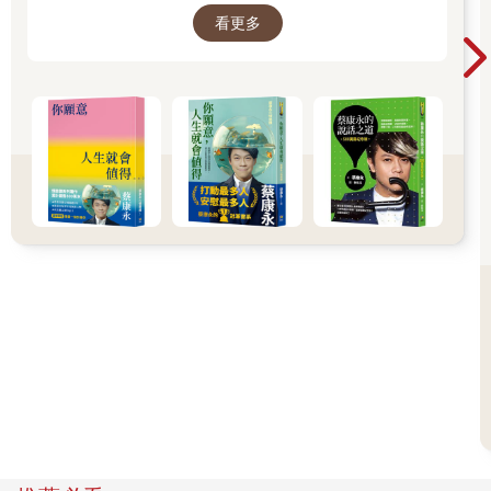
到，所以，我說話、做事總是小心翼翼的，害怕哪句話說重了，
看更多
舒服、也更滿足的方法。所以我寫了這本書。
哪件事做得不妥當，傷到了誰。」
──蔡康永
你或許不至於小心到去感知所有人的情緒，但大概也會有過這樣
的擔心，害怕拒絕朋友而傷了朋友的感情，害怕表達對禮物的不
喜歡而傷害伴侶。其實，這些都是在為別人的情緒負責。
第二，怕被拒絕。
你大概有過這樣的經歷，明明只是請對方幫忙拿一杯水或者請路
人幫忙拍一張照片，但總是開不了口，自己心裡很清楚，這些都
是很小的要求，但是為此開口對你來說就是很難的一件事，而說
不出口的原因是害怕拒絕。
總有那麼一些要求就在嘴邊，總有那麼一些不滿埋在心裡，但還
是害怕萬一說出口，對方拒絕自己怎麼辦？一齣被拒絕的內心戲
又悄悄上演，演來演去，該說的話還是沒有說出口。
第三 ，害怕衝突。
習慣演內心戲的人，總會在心裡悄悄預想，如果真的表達了不同
意見，萬一對方不高興，真的吵起來，我要怎麼辦？
這些人的內心有一個根深蒂固的觀念，只要表達不同意見，就面
臨著不可收場的結局，這種觀念可能跟原生家庭有關。例如我遇