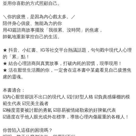
並用你喜歡的方式照顧自己。
＼你的疲憊，是因為內心戲太多。／
陪伴身心俱疲、無能為力的你
用43篇諮商故事擺脫「我很累、沒時間」的焦慮，
帥氣地重新掌控自己的生活。
★ 抖音、小紅書、IG等社交平台熱議話題，句句戳中現代人心理
的「累」點！
★ 結合心理諮商與真實故事，打破內耗的習慣，現學現用！
★ 活在厭世生活圈的你，一定會在這本書中某處看見自己疲憊焦
慮的靈魂。
本書適合：
☑️內心厭世卻說不出口的現代人 ☑️討好型人格 ☑️負責感爆棚的模
範生代表 ☑️完美主義者
☑️極度需要被討厭的勇氣 ☑️容易被情緒勒索的好脾氣代表
☑️過度在乎他人眼光或外在標準，導致心理內傷嚴重的各種人！
你曾陷入這樣的困境嗎？