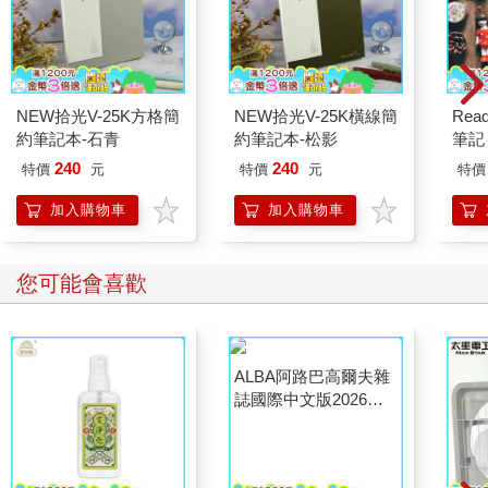
★內耗型人格自救語錄★
別人怎麼看你，其實和你沒有什麼關係。不必為了別人的期許勉
強自己，把自己弄得很難受。無論你做什麼、做得好壞，都一定
會有人喜歡，有人不喜歡，既然如此，不如安心做自己就好。
NEW拾光V-25K方格簡
NEW拾光V-25K橫線簡
Read
（更多精彩內容，請閱讀《停止內耗》）
約筆記本-石青
約筆記本-松影
筆記 
240
240
特價
元
特價
元
特價
加入購物車
加入購物車
您可能會喜歡