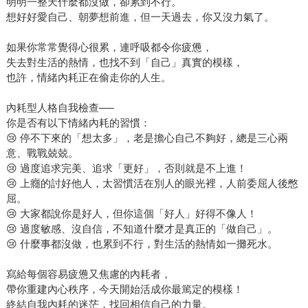
明明一整天什麼都沒做，卻累到不行。
想好好愛自己、朝夢想前進，但一天過去，你又沒力氣了。
如果你常常覺得心很累，連呼吸都令你疲憊，
失去對生活的熱情，也找不到「自己」真實的模樣，
也許，情緒內耗正在偷走你的人生。
內耗型人格自我檢查──
你是否有以下情緒內耗的習慣：
😢 停不下來的「想太多」，老是擔心自己不夠好，總是三心兩
意、戰戰兢兢。
😢 過度追求完美、追求「更好」，否則就是不上進！
😢 上癮的討好他人，太習慣活在別人的眼光裡，人前委屈人後憋
屈。
😢 大家都說你是好人，但你這個「好人」好得不像人！
😢 過度敏感、沒自信，不知道什麼才是真正的「做自己」。
😢 什麼事都沒做，也累到不行，對生活的熱情如一攤死水。
寫給每個容易疲憊又焦慮的內耗者，
帶你重建內心秩序，今天開始活成你最篤定的模樣！
終結自我內耗的迷茫，找回相信自己的力量。