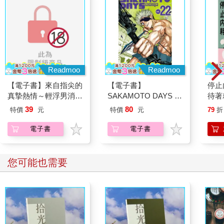
第二，信任自己的感受。
感受是不會騙人的，如果你感受到了不安、焦慮和恐懼，一定是
發生了不好的事情，或者對方做了什麼讓你有這樣的感受。這個
時候，千萬不要懷疑是不是自己的感覺錯了，大大方方地表達
「我好像有點害怕」或者「我覺得你剛剛說的話，讓我覺得有些
Readmoo
Readmoo
不舒服」，感受不會騙人，也不會傷人。客觀地表達自己的感
【電子書】來自指尖的
【電子書】
停止
受，沒有人會因為你的感受而指責你，這樣倒是給了彼此一個溝
真摯熱情～輕浮男消防
SAKAMOTO DAYS 坂
待著
通的機會，一起尋找一種方式讓彼此都舒服，而不是刻意地委屈
員帶著熱烈眼神擁抱我
本日常 (22)
緒內
自己。
39
80
特價
元
特價
元
79
折
～(第04話)
【內
本】
電子書
電子書
另一個層面是信任別人。所謂信任別人，是要相信別人同樣也有
處理負面情緒的能力。有些時候，我們之所以會上演那麼多的內
心戲，是生怕說了什麼、做了什麼，讓對方感到不舒服，以為對
您可能也需要
方都是「玻璃心」。你要相信，對方也有處理情緒的能力，如果
他覺得不舒服，也會讓你知道，你不必一直背負著他沒有說出口
的情緒前行，那樣會很累，很辛苦。
所以，告別演不完的內心戲無非是「信任」二字，信任自己，也
信任別人。如此，你會覺得通透、愉悅許多。