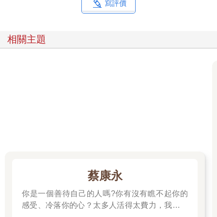
寫評價
得憋屈，想懟回去，又擔心別人說她素質低，想了想，便忍了下
來。
這是珊珊的一天，看似什麼都沒做，內心卻已是萬馬奔騰，上演
相關主題
了一齣又一齣的內心戲。從這角度的話，珊珊覺得自己很辛苦，
便是必然的了。
02／
不知你是否也在珊珊的身上找到了自己的影子。主管問話，你回
答得戰戰兢兢，生怕想了很久的回答有哪個字或是哪個詞說錯
了。同事莫名取笑你，你覺得委屈又憤怒，想站起來反擊，又怕
破壞了在別人心裡的形象。伴侶買了你很不喜歡的禮物，很想告
訴對方不喜歡，但是顧慮到對方的一番心意……
總之，你把太多想說的話和想做的事放在心裡，因為找不到出口
表達，慢慢演變成一齣又一齣的內心戲，而內心戲的本質是壓抑
的情感。我們都知道，疏導比壓抑好得多，你壓下去的情緒會在
內心累積，然後反過來傷害自己。人們為什麼會每天上演一齣又
一出的內心戲，你又是如何成為內心戲的主角呢？
蔡康永
第一，總想為別人的情緒負責。
你是一個善待自己的人嗎?你有沒有瞧不起你的
想到曾有個案說：「我的身上好像插上了一根根的管子，這些管
感受、冷落你的心？太多人活得太費力，我想為
子用來感知別人的情緒。誰生氣了、誰的情緒不好，我都能察覺
大家、包括我自己，找到比較省力、又能活得更