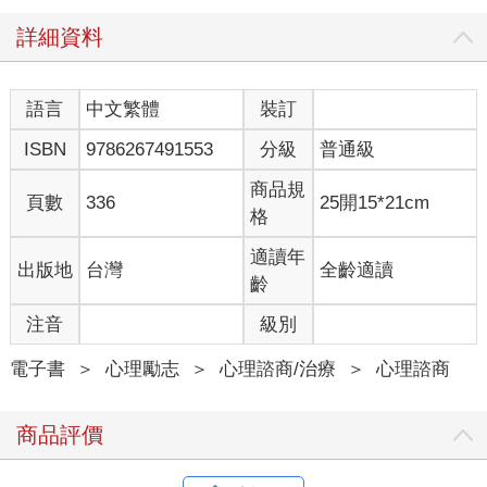
很累很累。
「心理師，為什麼我明明什麼都沒做，一天下來卻依然覺得
詳細資料
累？」這是珊珊來到諮商室向我提的第一個問題。
我和她一起回溯了她的一天，發現她幾乎什麼事情都沒做。她有
一份穩定、清閒的工作，大多數的時間裡，她的工作給人一種只
語言
中文繁體
裝訂
要出現在辦公室就好的感覺。珊珊就這樣靠著刷網頁、喝茶、線
ISBN
9786267491553
分級
普通級
上和朋友聊天，過著屬於自己的一天。可是她並不覺得輕鬆。於
是，我又和她回溯了她一天的心理活動，結果發現了另一個故
商品規
事。
頁數
336
25開15*21cm
格
早上，和主管一起進電梯，說了一聲「經理好」，就傻傻地盯著
電梯上的數字，不知做何反應。於是，從下電梯的那一刻，她就
適讀年
出版地
台灣
全齡適讀
在想主管會不會覺得自己不夠熱情或者覺得自己有些木訥、不善
齡
交際。就這樣，珊珊一邊害怕主管對自己的看法，一邊對自己的
行為感到懊惱，時間就這樣過了一個上午。
注音
級別
中午，同事小李約她一起吃飯，她想到自己正在減肥，就說：
「我今天帶午餐了，就不和你一起吃了。」話是說出去了，可是
電子書
＞
心理勵志
＞
心理諮商/治療
＞
心理諮商
珊珊吃著自製的沙拉，滿腦子想的是小李會不會覺得她不合群，
人家上個月去泰國旅行，還特地帶了一條好看的圍巾送給她，這
商品評價
樣會不會讓人家感到沒面子……
好不容易下班了，珊珊看一眼小孩的家長群組，一個家長指責她
幫小孩報了一個質優價廉的夏令營，也不跟大家說一聲。珊珊覺