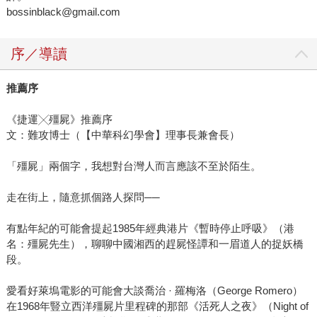
bossinblack@gmail.com
序／導讀
推薦序
《捷運╳殭屍》推薦序
文：難攻博士（【中華科幻學會】理事長兼會長）
「殭屍」兩個字，我想對台灣人而言應該不至於陌生。
走在街上，隨意抓個路人探問──
有點年紀的可能會提起1985年經典港片《暫時停止呼吸》（港
名：殭屍先生），聊聊中國湘西的趕屍怪譚和一眉道人的捉妖橋
段。
愛看好萊塢電影的可能會大談喬治 · 羅梅洛（George Romero）
在1968年豎立西洋殭屍片里程碑的那部《活死人之夜》（Night of