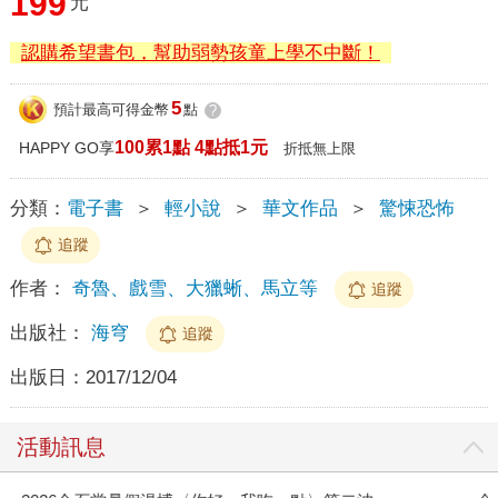
199
元
認購希望書包，幫助弱勢孩童上學不中斷！
5
預計最高可得金幣
點
?
100累1點 4點抵1元
HAPPY GO享
折抵無上限
分類：
電子書
＞
輕小說
＞
華文作品
＞
驚悚恐怖
追蹤
作者：
奇魯、戲雪、大獵蜥、馬立等
追蹤
出版社：
海穹
追蹤
出版日：
2017/12/04
活動訊息