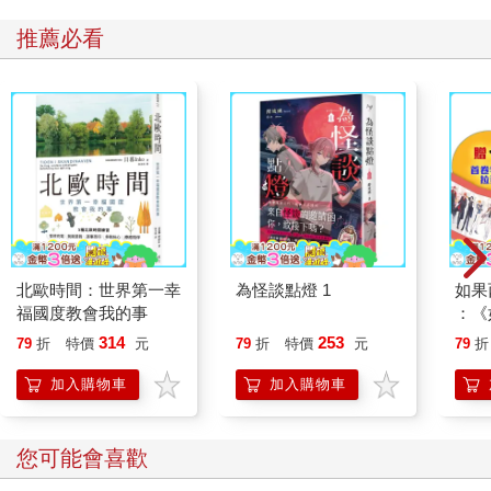
推薦必看
北歐時間：世界第一幸
為怪談點燈 1
如果
福國度教會我的事
：《
喵》
314
253
79
折
特價
元
79
折
特價
元
79
折
【首
加入購物車
加入購物車
您可能會喜歡