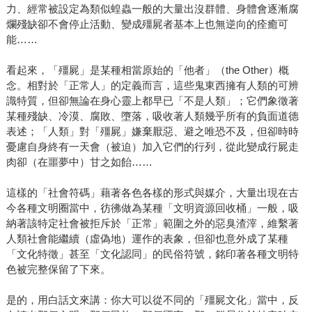
力、經常被設定為類似蝗蟲一般的大量出沒群體、身體會逐漸腐
爛殘缺卻不會停止活動、變成殭屍者基本上也無逆向的痊癒可
能……
看起來，「殭屍」是某種相當原始的「他者」（the Other）概
念。相對於「正常人」的定義而言，這些鬼東西擁有人類的可辨
識特質，但卻無論在身心靈上都早已「不是人類」；它們象徵著
某種殘缺、冷漠、腐敗、墮落，吸收著人類幾乎所有的負面道德
表述；「人類」對「殭屍」嫌棄厭惡、避之唯恐不及，但卻時時
憂慮自身終有一天會（被迫）加入它們的行列，從此變成行屍走
肉卻（在噩夢中）甘之如飴……
這樣的「社會符碼」藉著各色各樣的形式與媒介，大量出現在古
今各種文明圈當中，彷彿做為某種「文明資源回收桶」一般，吸
納著該特定社會被拒斥於「正常」範圍之外的惡臭渣滓，維繫著
人類社會能繼續（虛偽地）運作的表象，但卻也意外成了某種
「文化特徵」甚至「文化認同」的民俗符號，銘印著各種文明特
色被完整保留了下來。
是的，用白話文來講：你大可以從不同的「殭屍文化」當中，反