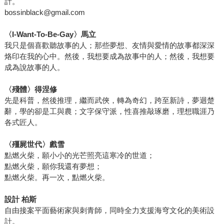
計。
bossinblack@gmail.com
〈I-Want-To-Be-Gay〉馬立
我只是個喜歡聽故事的人；那些夢想、友情與愛情的故事都深深
烙印在我的心中。然後，我想要成為故事中的人；然後，我想要
成為說故事的人。
〈殘體〉得涅修
先是科普，然後推理，繼而武俠，轉為奇幻，跨至新詩，夢迴楚
辭，學的卻是工與農；文字保守派，性喜推敲琢磨，理想職涯乃
各式匠人。
〈殭屍世代〉戲雪
點燃火柴，願小小的光芒照亮這寒冷的世道；
點燃火柴，願你我還有夢想；
點燃火柴。再一次，點燃火柴。
設計 柏斯
自由接案平面藝術家與刺青師，同時全力支援海穹文化的美術設
計。