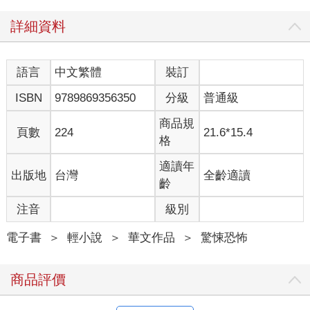
詳細資料
語言
中文繁體
裝訂
ISBN
9789869356350
分級
普通級
商品規
頁數
224
21.6*15.4
格
適讀年
出版地
台灣
全齡適讀
齡
注音
級別
電子書
＞
輕小說
＞
華文作品
＞
驚悚恐怖
商品評價