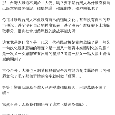
那，台灣人難道不屬於「人們」嗎？要不然台灣人為什麼沒有自
己版本的殭屍傳說、殭屍怪譚、殭屍劇本、殭屍嘲諷呢？
你這才發現台灣人不但沒有自己的殭屍文化，甚至沒有自己的都
市傳說，甚至沒有自己的神魔妖異，甚至沒有什麼從腳下土壤吸
取養分、批判社會指桑罵槐的說故事能力呀……
這究竟是為什麼？是一代又一代殖民政權刻意的翦除？是一句又
一句奴化規訓恐嚇的噤聲？是一層又一層資本媒體馴化的洗腦？
是一次又一次思想審查反射的壓抑？還是一點又一點人親土親情
感的閹割？
古今台外，大概也只剩某種群體完全沒有能力創造屬於自己的殭
屍文化了吧？那個群體的名字就叫做「殭屍」。
等等！難道我認為台灣人已經變成殭屍很久、已經萬劫不復了
嗎？
當然不是，因為我們開始有了這本《捷運X殭屍》。