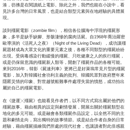
湊，彷彿是在閱讀紙上電影。除此之外，我們也能在小說中，看
見許多台灣的日常風景，也是結合類型元素與在地經驗的具體展
現。
談到殭屍電影（zombie film），相信各位腦海中浮現的殭屍形
象，多半是缺手缺腳、形骸淒慘的腐肉活屍。自1968年喬治羅密
歐導演的《活死人之夜》（Night of the Living Dead），成功讓殭
屍題材成為大眾文化的重要元素之後，各種不同類型的殭屍紛紛
出現。受病毒感染行動緩慢的殭屍、只吃健康之人的疾行殭屍，
或是仍保留意識的殭屍新人類等，開創了殭屍作品的各種可能。
來到2016年，韓影《屍速列車》更將已是好萊塢常見片型的殭屍
電影，加入對韓國社會功利主義的批判、韓國民眾對政府歷年來
隱匿災情的印象、對世越號船難事件處理失當的憤怒，成功拍出
屬於自己的殭屍電影。
在《捷運╳殭屍》也能看見作者們，以不同方式寫出屬於他們的
殭屍故事。藉由相異的設定與劇情發展，開展出關於殭屍類型在
地化的多元可能。或是融會各類殭屍作品設定，以全然不同的主
題和劇情走向，寫出獨特的故事情節。或是結合作者自身的日常
經驗，藉由殭屍描繪我們所處的現代社會，也讓讀者對此倍感親