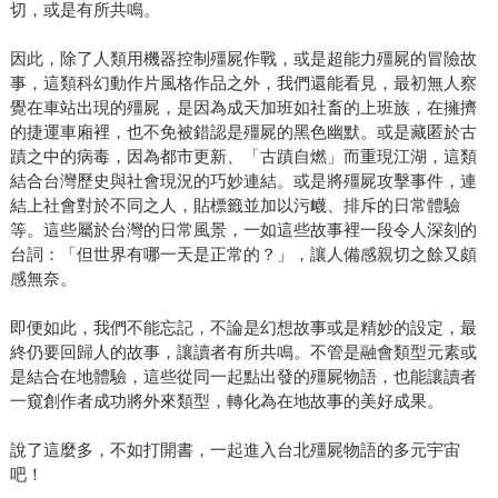
切，或是有所共鳴。
因此，除了人類用機器控制殭屍作戰，或是超能力殭屍的冒險故
事，這類科幻動作片風格作品之外，我們還能看見，最初無人察
覺在車站出現的殭屍，是因為成天加班如社畜的上班族，在擁擠
的捷運車廂裡，也不免被錯認是殭屍的黑色幽默。或是藏匿於古
蹟之中的病毒，因為都市更新、「古蹟自燃」而重現江湖，這類
結合台灣歷史與社會現況的巧妙連結。或是將殭屍攻擊事件，連
結上社會對於不同之人，貼標籤並加以污衊、排斥的日常體驗
等。這些屬於台灣的日常風景，一如這些故事裡一段令人深刻的
台詞：「但世界有哪一天是正常的？」，讓人備感親切之餘又頗
感無奈。
即便如此，我們不能忘記，不論是幻想故事或是精妙的設定，最
終仍要回歸人的故事，讓讀者有所共鳴。不管是融會類型元素或
是結合在地體驗，這些從同一起點出發的殭屍物語，也能讓讀者
一窺創作者成功將外來類型，轉化為在地故事的美好成果。
說了這麼多，不如打開書，一起進入台北殭屍物語的多元宇宙
吧！