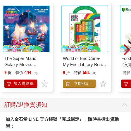
The Super Mario
World of Eric Carle-
Foo
Galaxy Movie:
My First Library Board
2入
Peach`s Birthday
Book Block Set
444
581
9
折
特價
元
9
折
特價
元
特價
Surprise: The Super
Mario Galaxy Movie
加入購物車
立即代訂
Storybook
訂購/退換貨須知
加入金石堂 LINE 官方帳號『完成綁定』，隨時掌握出貨動
態：