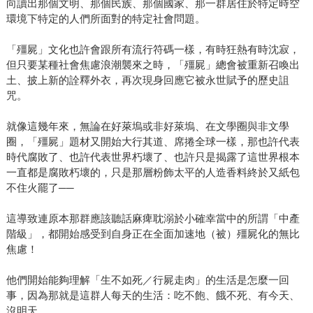
向讀出那個文明、那個民族、那個國家、那一群居住於特定時空
環境下特定的人們所面對的特定社會問題。
「殭屍」文化也許會跟所有流行符碼一樣，有時狂熱有時沈寂，
但只要某種社會焦慮浪潮襲來之時，「殭屍」總會被重新召喚出
土、披上新的詮釋外衣，再次現身回應它被永世賦予的歷史詛
咒。
就像這幾年來，無論在好萊塢或非好萊塢、在文學圈與非文學
圈，「殭屍」題材又開始大行其道、席捲全球一樣，那也許代表
時代腐敗了、也許代表世界朽壞了、也許只是揭露了這世界根本
一直都是腐敗朽壞的，只是那層粉飾太平的人造香料終於又紙包
不住火罷了──
這導致連原本那群應該聽話麻痺耽溺於小確幸當中的所謂「中產
階級」，都開始感受到自身正在全面加速地（被）殭屍化的無比
焦慮！
他們開始能夠理解「生不如死／行屍走肉」的生活是怎麼一回
事，因為那就是這群人每天的生活：吃不飽、餓不死、有今天、
沒明天。