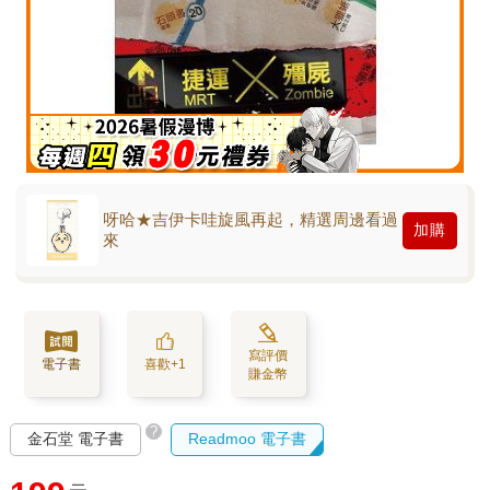
呀哈★吉伊卡哇旋風再起，精選周邊看過
加購
來
寫評價
電子書
喜歡+1
賺金幣
?
金石堂 電子書
Readmoo 電子書