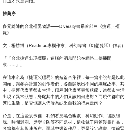
而這才只是開始。
推薦序
多元紛陳的台北殭屍物語——Diversity書系首部曲《捷運╳殭
屍》
文：楊勝博（Readmoo專欄作家、科幻專書《幻想蔓延》作者）
「『台北捷運出現殭屍』這樣的消息開始在網路上傳播開
來……」。
在這本名為《捷運╳殭屍》的短篇合集裡，每一篇小說都是以此
開頭，讓參與計畫的創作者們，各自開展出不同的殭屍故事。其
中，捷運代表著都市生活，殭屍則代表著異常狀態，當都市生活
出現了異常狀態，身處其中的人們又該如何應對？而現代都市的
繁忙生活，是否也讓人們淪為缺乏自我的行屍走肉？
於是，在這些故事裡，我們看見黑色幽默、科幻動作、後設殭
屍、時間迴圈、災變攻防等不同題材，還收錄了兩篇漫畫作品，
各篇都有其趣味所在。而其中幾篇作品，更是設定詳盡、情節緊