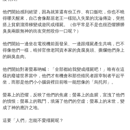
他們開始感到絕望，因為就算還有份工作、有口飯吃，你也不曉
得哪天醒來，自己會像鄰居老王一樣陷入失業的沈淪傳染，突然
搭上貧窮溜滑梯變成遊民或殭屍。（你平常是不是也很恐懼髒髒
臭臭兩眼無神的街友突然咬你一口呢？）
他們開始一邊坐在電視機前面發呆、一邊跟殭屍產生共鳴，巴不
得像他們一樣，啃掉官僚老闆資本家的貪腐臭頭、撕爛他們身上
的銅臭血肉。
他們開始對著螢幕吶喊：「全部都給我變成殭屍吧！」唯有在這
樣的廢墟世界當中，他們才有機會和那些殖民者跟宰制者平起平
坐，而那是他們小小腦袋裡目前唯一能想像的「烏托邦」。
螢幕上的恐懼，反映了他們的焦慮；螢幕上的血腥，宣洩了他們
的憤恨；螢幕上的戰鬥，填滿了他們的空虛；螢幕上的末世，變
成了神的應許之地。
這要「人們」怎能不愛殭屍呢？