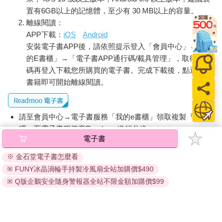
置有6GB以上的記憶體，至少有 30 MB以上的容量。
離線閱讀：
APP下載：
iOS
Android
安裝電子書APP後，請依照提示登入「會員中心」→「我
的E書櫃」→「電子書APP通行碼/載具管理」，取得通行
碼再登入下載您所購買的電子書。完成下載後，點選任一
書籍即可開始離線閱讀。
請至會員中心→電子書服務「我的e書櫃」領取複製『兌換
碼』至電子書服務商Readmoo進行兌換。
電子書
退換貨須知：
※ 金石堂電子書怎麼看
因版權保護，您在金石堂所購買的電子書僅能以金石堂專屬
※ FUNY冰晶渦輪手持製冷風扇全站加購價$490
的閱讀軟體開啟閱讀，無法以其他閱讀器或直接下載檔案。
依據「消費者保護法」第19條及行政院消費者保護處公告之
※ Q版企鵝安全隨身警報器全站不限金額加購價$99
「通訊交易解除權合理例外情事適用準則」，非以有形媒介
提供之數位內容或一經提供即為完成之線上服務，經消費者
事先同意始提供。（如：電子書、電子雜誌、下載版軟體、