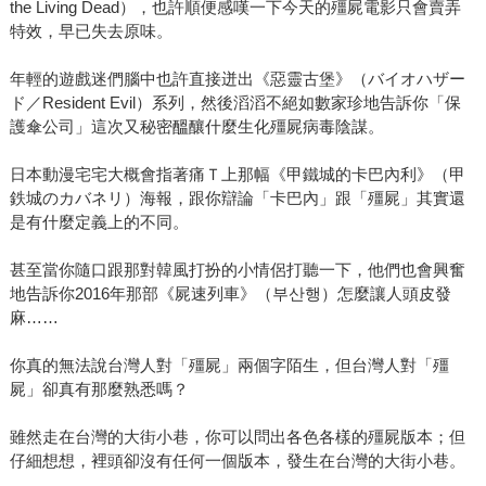
the Living Dead），也許順便感嘆一下今天的殭屍電影只會賣弄
特效，早已失去原味。
年輕的遊戲迷們腦中也許直接迸出《惡靈古堡》（バイオハザー
ド／Resident Evil）系列，然後滔滔不絕如數家珍地告訴你「保
護傘公司」這次又秘密醞釀什麼生化殭屍病毒陰謀。
日本動漫宅宅大概會指著痛Ｔ上那幅《甲鐵城的卡巴內利》（甲
鉄城のカバネリ）海報，跟你辯論「卡巴內」跟「殭屍」其實還
是有什麼定義上的不同。
甚至當你隨口跟那對韓風打扮的小情侶打聽一下，他們也會興奮
地告訴你2016年那部《屍速列車》（부산행）怎麼讓人頭皮發
麻……
你真的無法說台灣人對「殭屍」兩個字陌生，但台灣人對「殭
屍」卻真有那麼熟悉嗎？
雖然走在台灣的大街小巷，你可以問出各色各樣的殭屍版本；但
仔細想想，裡頭卻沒有任何一個版本，發生在台灣的大街小巷。