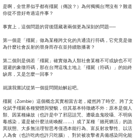
是啊，全世界似乎都有殭屍（傳說？）為何獨獨台灣沒有？難道
你從不曾好奇過這件事？
事實上，這個問題的背後隱藏著兩個更為深刻的問題──
第一個是「殭屍」做為某種跨文化的共通流行符碼，它究竟是做
為什麼社會反射的替身而存在並持續散播著？
第二個則是倘若「殭屍」確實做為人類社會某種不可或缺也不可
迴避的象徵符碼，那在台灣這塊土地上「殭屍（符碼）」的始終
缺席，又是怎麼一回事？
就讓我嘗試從第一個提問開始解起吧。
殭屍（Zombie）這個概念其實相當古老，縱然跨了時空、跨了文
化賦予殭屍各種變體與變貌，但其基本特徵總不外：原本是個人
類、因某種緣故（也許是中了邪惡詛咒、遭吸血鬼咬囁、不明病
毒感染，還是被什麼法術喚醒……）成了某種「雖死猶活」的詭
異狀態、大多無法理智思考僅憑本能行為、富反射攻擊性、以活
人為食（也許吃肉也許只吃腦）、對於被攻擊者具備感染同化能