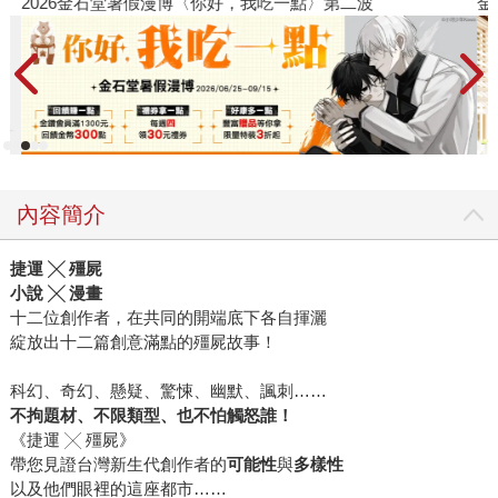
2026金石堂暑假漫博〈你好，我吃一點〉第二波
金
內容簡介
捷運
╳
殭屍
小說
╳
漫畫
十二位創作者，在共同的開端底下各自揮灑
綻放出十二篇創意滿點的殭屍故事！
科幻、奇幻、懸疑、驚悚、幽默、諷刺……
不拘題材、不限類型、也不怕觸怒誰！
《捷運 ╳ 殭屍》
帶您見證台灣新生代創作者的
可能性
與
多樣性
以及他們眼裡的這座都市……