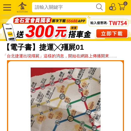
0
【電子書】捷運╳殭屍01
「台北捷運出現殭屍」這樣的消息，開始在網路上傳播開來……