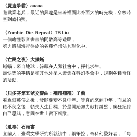
〈屍速爭霸〉aaaaa
遊戲業老兵，最近的興趣是坐著裡面比外面大的時光機，穿梭時
空到處拍照。
〈Zombie. Die. Repeat〉TB Liu
一個略懂影音書畫的閒散高等遊民，
努力將腦海裡盤旋的各種怪想法具現化中。
〈亡民之夜〉大獵蜥
蜥蜴，來自地球，躲藏在人類社會中，掙扎求生。
最快樂的事情是和其他外星人聚集在科幻學會中，規劃各種奇怪
的活動。
〈貝多芬第五號交響曲：殭殭殭殭〉子藝
看過銀英傳之後，發願要變不良中年。等真的來到中年，而且的
確不良之後，頓失人生目標。於是開始努力敲打鍵盤，瘋狂紀錄
自己思緒，意圖在世上留下腳蹤。
〈遺毒〉石頭書
宜蘭人，臺灣文學研究所就讀中，鋼筆控，奇科幻愛好者，「每