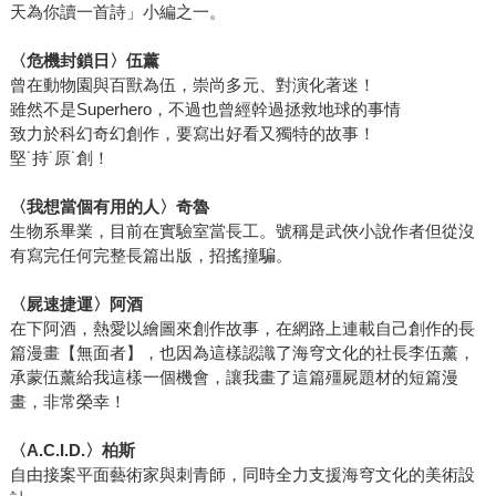
天為你讀一首詩」小編之一。
〈危機封鎖日〉伍薰
曾在動物園與百獸為伍，崇尚多元、對演化著迷！
雖然不是Superhero，不過也曾經幹過拯救地球的事情
致力於科幻奇幻創作，要寫出好看又獨特的故事！
堅˙持˙原˙創！
〈我想當個有用的人〉奇魯
生物系畢業，目前在實驗室當長工。號稱是武俠小說作者但從沒
有寫完任何完整長篇出版，招搖撞騙。
〈屍速捷運〉阿酒
在下阿酒，熱愛以繪圖來創作故事，在網路上連載自己創作的長
篇漫畫【無面者】，也因為這樣認識了海穹文化的社長李伍薰，
承蒙伍薰給我這樣一個機會，讓我畫了這篇殭屍題材的短篇漫
畫，非常榮幸！
〈A.C.I.D.〉柏斯
自由接案平面藝術家與刺青師，同時全力支援海穹文化的美術設