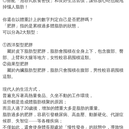
◎搭配「池谷式飲食密技」和良好生活習慣，讓你放心吃也能甩
掉惱人脂肪！
你還在以體重計上的數字判定自己是否肥胖嗎？
「肥胖」指的是累積過多體脂肪的狀態，
可以分為2大類型：
①西洋梨型肥胖
屬於皮下脂肪型肥胖，脂肪會囤積在全身上下，包含腹部、臀
部、上臂和大腿等地方，女性較容易囤積這類。
②蘋果型肥胖
屬於內臟脂肪型肥胖，脂肪只會囤積在腹部，男性較容易囤積
這類。
現代人的生活方式，
普遍充斥著高熱量食品、久坐不動的工作環境，
這些都是造成體脂肪積聚的原因；
而且人過了20歲後，增加的體重大多是脂肪的重量。
脂肪過多的肥胖，容易引發糖尿病、高血壓、動脈硬化、代謝症
候群、失智症⋯⋯等各種疾病；
不僅如此，還會使身體長期處於「慢性發炎」的狀態中，導致快