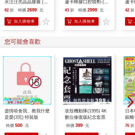
水汪汪亮晶晶膠囊 (30
蘆卡蜂膠口腔噴劑-(4
蘆卡
顆X3入組)
入組 25ml/瓶)
入組 
2699
2999
82
折
特價
元
43
折
特價
元
42
折
加入購物車
加入購物車
您可能會喜歡
盡情啃食我、教我什麼
攻殼機動隊(1995) 4K
日本U
是愛(3完) 特裝版
數位修復版紀念套票
銀離
乾爽
500
399
特價
元
特價
元
76
折
墊2