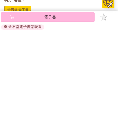
電子書
將儲存於會員中心→電子書服務「我的e書櫃」，點選線上
閱讀直接開啟閱讀。
※ 金石堂電子書怎麼看
線上閱讀：
建議使用Chrome、Microsoft Edge 有較佳的線上瀏覽效
果， iOS 16 或以上版本，Android 6.0 以上版本，建議裝
置有6GB以上的記憶體，至少有 30 MB以上的容量。
離線閱讀：
APP下載：
iOS
Android
安裝電子書APP後，請依照提示登入「會員中心」→「我
的E書櫃」→「電子書APP通行碼/載具管理」，取得通行
碼再登入下載您所購買的電子書。完成下載後，點選任一
書籍即可開始離線閱讀。
請至會員中心→電子書服務「我的e書櫃」領取複製『兌換
碼』至電子書服務商Readmoo進行兌換。