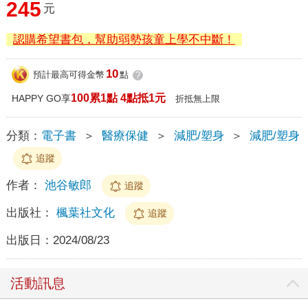
245
元
認購希望書包，幫助弱勢孩童上學不中斷！
10
預計最高可得金幣
點
?
100累1點 4點抵1元
HAPPY GO享
折抵無上限
分類：
電子書
＞
醫療保健
＞
減肥/塑身
＞
減肥/塑身
追蹤
作者：
池谷敏郎
追蹤
出版社：
楓葉社文化
追蹤
出版日：
2024/08/23
活動訊息