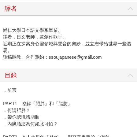
譯者
輔仁大學日本語文學系畢業。
譯者，日文老師，兼創作歌手。
近期正在探索身心靈領域與聲音的奧妙，並立志帶給世界一些溫
暖。
譯稿賜教、合作邀約：ssoujapanese@gmail.com
目錄
．前言
PART1 瞭解「肥胖」和「脂肪」
．何謂肥胖？
．帶你認識體脂肪
．內臟脂肪為何如此可怕？