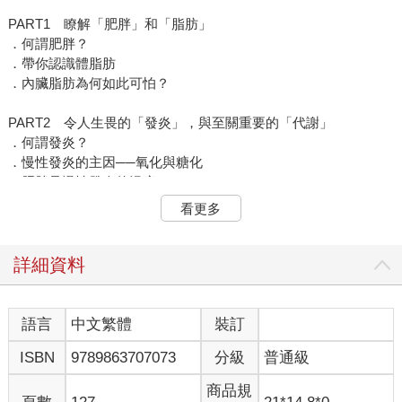
PART1 瞭解「肥胖」和「脂肪」
．何謂肥胖？
．帶你認識體脂肪
．內臟脂肪為何如此可怕？
PART2 令人生畏的「發炎」，與至關重要的「代謝」
．何謂發炎？
．慢性發炎的主因──氧化與糖化
．肥胖是慢性發炎的溫床
．代謝至關重要
看更多
．三大代謝類型
．如何完美攝取三大營養素？
詳細資料
PART3 擺脫雙重脂肪的最強絕技 運動訓練篇
．簡單輕鬆又能持之以恆的「燃燒雙重脂肪術」
．燃燒雙重脂肪術① 基礎殭屍操
語言
中文繁體
裝訂
．燃燒雙重脂肪術② 優雅芭蕾舞
ISBN
9789863707073
分級
普通級
．燃燒雙重脂肪術③ 柔性深蹲
．燃燒雙重脂肪術④ 椅上踢腿殭屍操
商品規
．燃燒雙重脂肪術⑤ 躺姿殭屍操