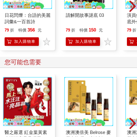
日花閃爍：台語的美麗
請解開故事謎底 03
演員
詞彙&一百首詩
底外
356
150
79
折
特價
元
79
折
特價
元
79
折
加入購物車
加入購物車
您可能也需要
醫之嚴選 紅金葉黃素
澳洲澳倍美 Belrose 麥
澳洲澳