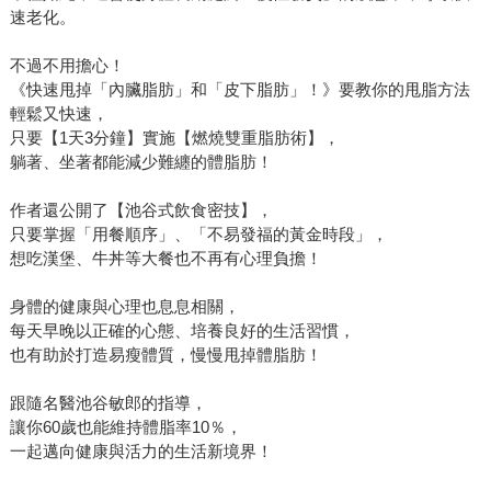
速老化。
不過不用擔心！
《快速甩掉「內臟脂肪」和「皮下脂肪」！》要教你的甩脂方法
輕鬆又快速，
只要【1天3分鐘】實施【燃燒雙重脂肪術】，
躺著、坐著都能減少難纏的體脂肪！
作者還公開了【池谷式飲食密技】，
只要掌握「用餐順序」、「不易發福的黃金時段」，
想吃漢堡、牛丼等大餐也不再有心理負擔！
身體的健康與心理也息息相關，
每天早晚以正確的心態、培養良好的生活習慣，
也有助於打造易瘦體質，慢慢甩掉體脂肪！
跟隨名醫池谷敏郎的指導，
讓你60歲也能維持體脂率10％，
一起邁向健康與活力的生活新境界！