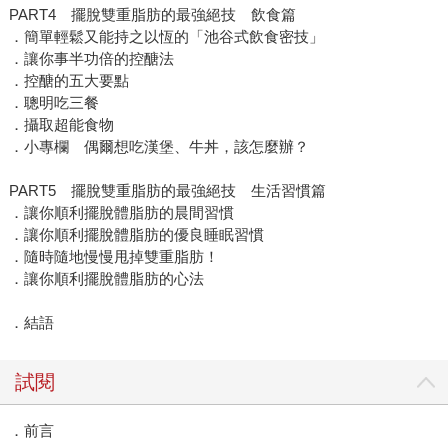
PART4 擺脫雙重脂肪的最強絕技 飲食篇
．簡單輕鬆又能持之以恆的「池谷式飲食密技」
．讓你事半功倍的控醣法
．控醣的五大要點
．聰明吃三餐
．攝取超能食物
．小專欄 偶爾想吃漢堡、牛丼，該怎麼辦？
PART5 擺脫雙重脂肪的最強絕技 生活習慣篇
．讓你順利擺脫體脂肪的晨間習慣
．讓你順利擺脫體脂肪的優良睡眠習慣
．隨時隨地慢慢甩掉雙重脂肪！
．讓你順利擺脫體脂肪的心法
．結語
試閱
．前言