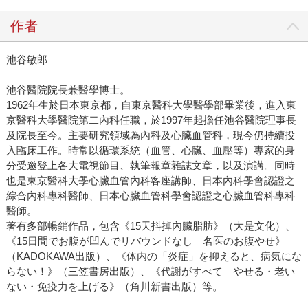
作者
池谷敏郎
池谷醫院院長兼醫學博士。
1962年生於日本東京都，自東京醫科大學醫學部畢業後，進入東
京醫科大學醫院第二內科任職，於1997年起擔任池谷醫院理事長
及院長至今。主要研究領域為內科及心臟血管科，現今仍持續投
入臨床工作。時常以循環系統（血管、心臟、血壓等）專家的身
分受邀登上各大電視節目、執筆報章雜誌文章，以及演講。同時
也是東京醫科大學心臟血管內科客座講師、日本內科學會認證之
綜合內科專科醫師、日本心臟血管科學會認證之心臟血管科專科
醫師。
著有多部暢銷作品，包含《15天抖掉內臟脂肪》（大是文化）、
《15日間でお腹が凹んでリバウンドなし 名医のお腹やせ》
（KADOKAWA出版）、《体内の「炎症」を抑えると、病気にな
らない！》（三笠書房出版）、《代謝がすべて やせる・老い
ない・免疫力を上げる》（角川新書出版）等。