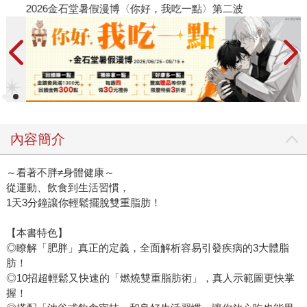
2026金石堂暑假漫博〈你好，我吃一點〉第二波
金
內容簡介
～看著不胖≠身體健康～
從運動、飲食到生活習慣，
1天3分鐘讓你輕鬆擺脫雙重脂肪！
【本書特色】
◎瞭解「肥胖」真正的定義，全面解析容易引發疾病的3大體脂
肪！
◎10招超輕鬆又快速的「燃燒雙重脂肪術」，真人示範圖更快掌
握！