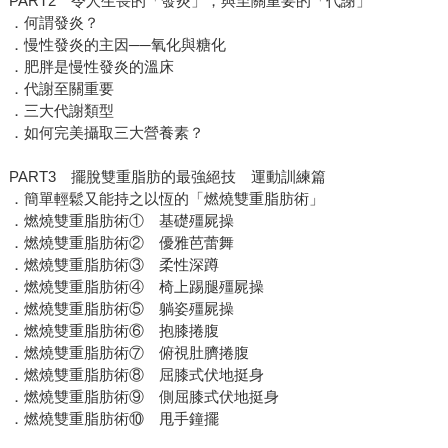
PART2 令人生畏的「發炎」，與至關重要的「代謝」
．何謂發炎？
．慢性發炎的主因──氧化與糖化
．肥胖是慢性發炎的溫床
．代謝至關重要
．三大代謝類型
．如何完美攝取三大營養素？
PART3 擺脫雙重脂肪的最強絕技 運動訓練篇
．簡單輕鬆又能持之以恆的「燃燒雙重脂肪術」
．燃燒雙重脂肪術① 基礎殭屍操
．燃燒雙重脂肪術② 優雅芭蕾舞
．燃燒雙重脂肪術③ 柔性深蹲
．燃燒雙重脂肪術④ 椅上踢腿殭屍操
．燃燒雙重脂肪術⑤ 躺姿殭屍操
．燃燒雙重脂肪術⑥ 抱膝捲腹
．燃燒雙重脂肪術⑦ 俯視肚臍捲腹
．燃燒雙重脂肪術⑧ 屈膝式伏地挺身
．燃燒雙重脂肪術⑨ 側屈膝式伏地挺身
．燃燒雙重脂肪術⑩ 甩手鐘擺