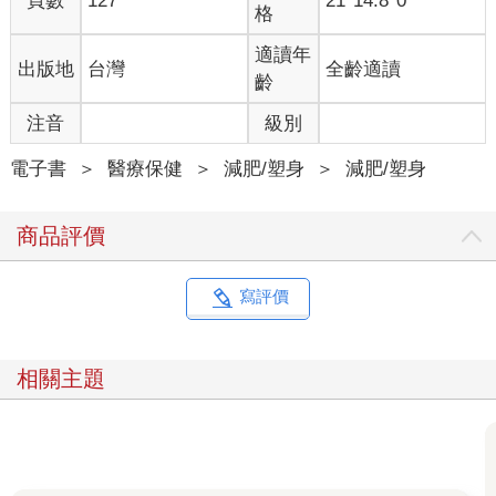
頁數
127
21*14.8*0
格
．燃燒雙重脂肪術⑥ 抱膝捲腹
．燃燒雙重脂肪術⑦ 俯視肚臍捲腹
適讀年
出版地
台灣
全齡適讀
．燃燒雙重脂肪術⑧ 屈膝式伏地挺身
齡
．燃燒雙重脂肪術⑨ 側屈膝式伏地挺身
．燃燒雙重脂肪術⑩ 甩手鐘擺
注音
級別
PART4 擺脫雙重脂肪的最強絕技 飲食篇
電子書
＞
醫療保健
＞
減肥/塑身
＞
減肥/塑身
．簡單輕鬆又能持之以恆的「池谷式飲食密技」
．讓你事半功倍的控醣法
商品評價
．控醣的五大要點
．聰明吃三餐
．攝取超能食物
寫評價
．小專欄 偶爾想吃漢堡、牛丼，該怎麼辦？
PART5 擺脫雙重脂肪的最強絕技 生活習慣篇
相關主題
．讓你順利擺脫體脂肪的晨間習慣
．讓你順利擺脫體脂肪的優良睡眠習慣
．隨時隨地慢慢甩掉雙重脂肪！
．讓你順利擺脫體脂肪的心法