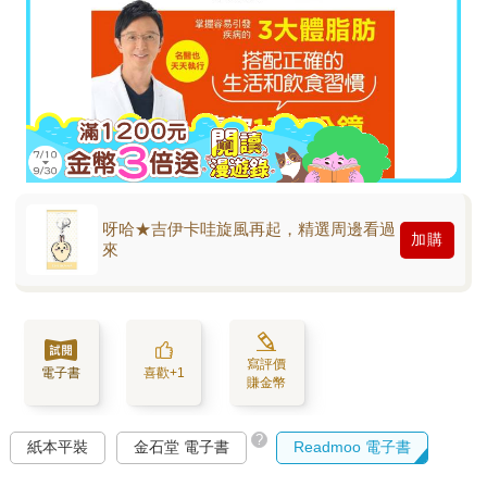
呀哈★吉伊卡哇旋風再起，精選周邊看過
加購
來
寫評價
電子書
喜歡+1
賺金幣
?
紙本平裝
金石堂 電子書
Readmoo 電子書