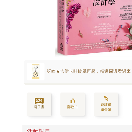
呀哈★吉伊卡哇旋風再起，精選周邊看過來
寫評價
電子書
喜歡+1
賺金幣
活動訊息