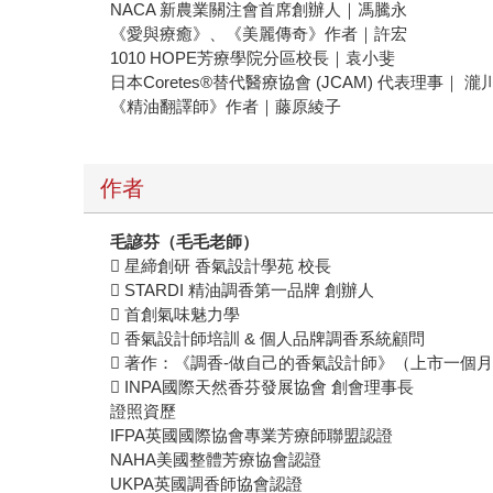
NACA 新農業關注會首席創辦人｜馮騰永
《愛與療癒》、《美麗傳奇》作者｜許宏
1010 HOPE芳療學院分區校長｜袁小斐
日本Coretes®替代醫療協會 (JCAM) 代表理事｜ 
《精油翻譯師》作者｜藤原綾子
作者
毛諺芬（毛毛老師）
 星締創研 香氣設計學苑 校長
 STARDI 精油調香第一品牌 創辦人
 首創氣味魅力學
 香氣設計師培訓 & 個人品牌調香系統顧問
 著作：《調香-做自己的香氣設計師》（上市一個月
 INPA國際天然香芬發展協會 創會理事長
證照資歷
IFPA英國國際協會專業芳療師聯盟認證
NAHA美國整體芳療協會認證
UKPA英國調香師協會認證