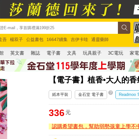
圭吾
楊双子
公益書包
16647續集
吉伊卡哇
通靈藥師
路邊攤新作
馬斯克
玩具總動員5
超慢跑
館
英文書
雜誌
電子書
文具
玩具親子
3C電玩
家
【電子書】植香•大人的香
?
紙本平裝
金石堂 電子書
Readmoo
336
元
認購希望書包，幫助弱勢孩童上學不