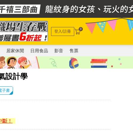
0
登入/註冊
電
居家休閒
日用食品
影音
售票
氣設計學
 電子書
中斷！