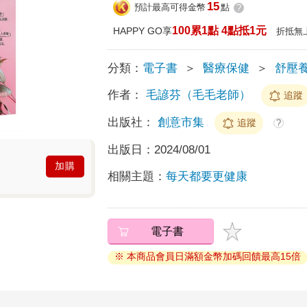
15
預計最高可得金幣
點
?
100累1點 4點抵1元
HAPPY GO享
折抵無
分類：
電子書
＞
醫療保健
＞
舒壓
作者：
毛諺芬（毛毛老師）
追蹤
出版社：
創意市集
追蹤
?
出版日：
2024/08/01
加購
相關主題：
每天都要更健康
電子書
※ 本商品會員日滿額金幣加碼回饋最高15倍