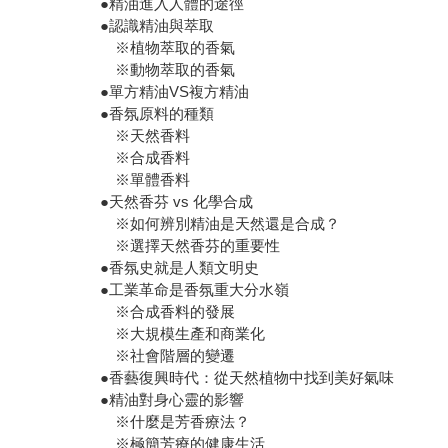
●精油進入人體的途徑
●認識精油與萃取
※植物萃取的香氣
※動物萃取的香氣
●單方精油VS複方精油
●香氛原料的種類
※天然香料
※合成香料
※單體香料
●天然香芬 vs 化學合成
※如何辨別精油是天然還是合成？
※選擇天然香芬的重要性
●香氛史就是人類文明史
●工業革命是香氛重大分水嶺
※合成香料的發展
※大規模生產和商業化
※社會階層的變遷
●香藝復興時代：從天然植物中找到美好氣味
●精油對身心靈的影響
※什麼是芳香療法？
※極簡芳療的健康生活