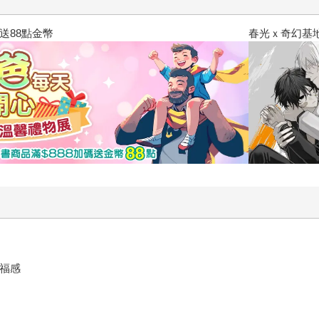
春光ｘ奇幻基地｜全書系展
幸福感