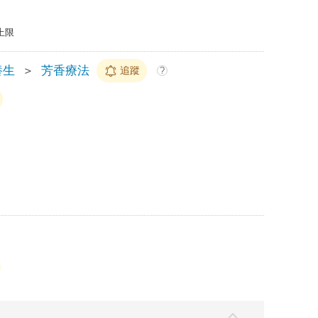
上限
養生
＞
芳香療法
追蹤
?