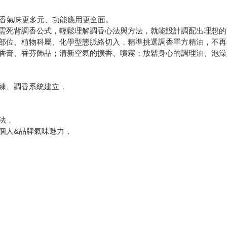
調香氣味更多元、功能應用更全面。
需死背調香公式，輕鬆理解調香心法與方法，就能設計調配出理想的
部位、植物科屬、化學型態脈絡切入，精準挑選調香單方精油，不再
香膏、香芬飾品；清新空氣的擴香、噴霧；放鬆身心的調理油、泡澡
練、調香系統建立，
法，
個人&品牌氣味魅力，