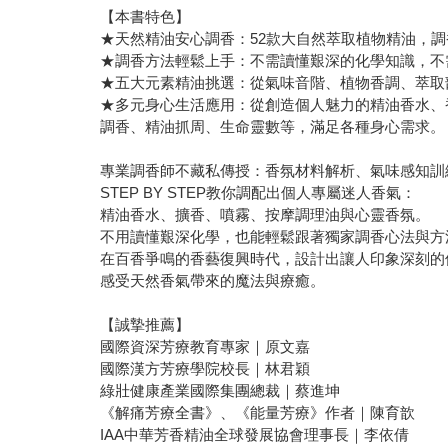
【本書特色】
★天然精油安心調香：52款大自然萃取植物精油，
★調香方法輕鬆上手：不需讀懂艱深的化學知識，不
★五大元素精油挑選：從氣味音階、植物香調、萃取
★多元身心生活應用：從創造個人魅力的精油香水、
調香、精油抓周、生命靈數等，滿足各種身心需求。
專業調香師不藏私傳授：香氛材料解析、氣味感知訓
STEP BY STEP教你調配出個人專屬迷人香氣：
精油香水、擴香、噴霧、按摩調理油與心靈香氛。
不用讀懂艱深化學，也能輕鬆跟著獨家調香心法與方
在百香爭鳴的香藝復興時代，設計出讓人印象深刻的
感受天然香氣帶來的魔法與療癒。
【誠摯推薦】
國際資深芳療教育專家｜原文嘉
國際漢方芳療學院校長｜林君穎
綠壯健康產業國際集團總裁｜蔡進坤
《解痛芳療全書》、《能量芳療》作者｜陳育歆
IAA中華芳香精油全球發展協會理事長｜李依倩