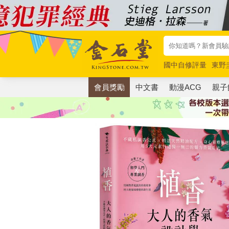
國中自修評量
東野
唯紅花綻放
奧德賽
會員獎勵
中文書
動漫ACG
親子