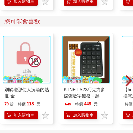
加入購物車
加入購物車
您可能會喜歡
別觸碰那使人沉淪的熱
KTNET S23巧克力多
【he
度-全
媒體數字鍵盤－黑
換電
118
449
79
折
特價
元
特價
元
特價
649
加入購物車
加入購物車