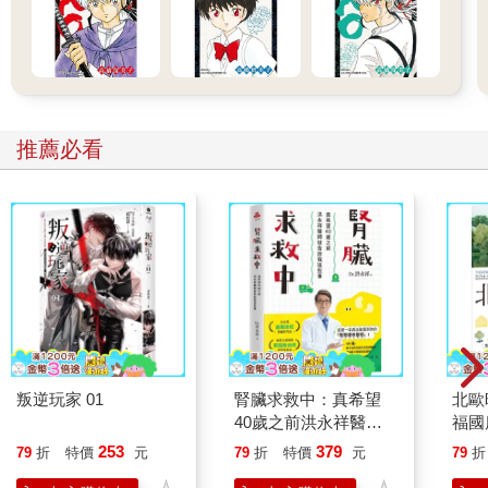
推薦必看
叛逆玩家 01
腎臟求救中：真希望
北歐
40歲之前洪永祥醫師
福國
就告訴我這些事
253
379
79
折
特價
元
79
折
特價
元
79
折