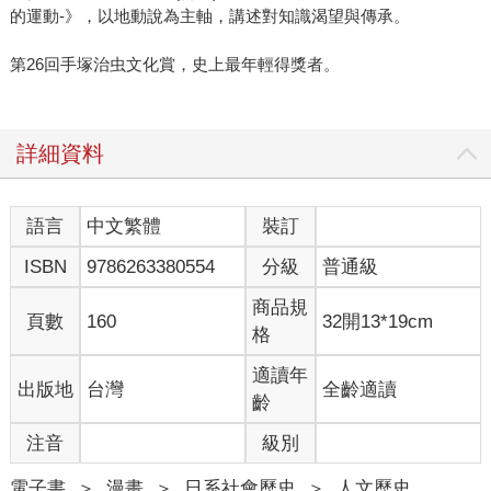
的運動-》，以地動說為主軸，講述對知識渴望與傳承。
第26回手塚治虫文化賞，史上最年輕得獎者。
詳細資料
語言
中文繁體
裝訂
ISBN
9786263380554
分級
普通級
商品規
頁數
160
32開13*19cm
格
適讀年
出版地
台灣
全齡適讀
齡
注音
級別
電子書
＞
漫畫
＞
日系社會歷史
＞
人文歷史