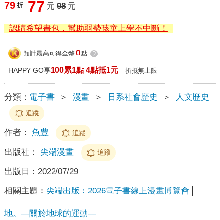
77
79
折
元
98
元
認購希望書包，幫助弱勢孩童上學不中斷！
0
預計最高可得金幣
點
?
100累1點 4點抵1元
HAPPY GO享
折抵無上限
分類：
電子書
＞
漫畫
＞
日系社會歷史
＞
人文歷史
追蹤
作者：
魚豊
追蹤
出版社：
尖端漫畫
追蹤
出版日：
2022/07/29
相關主題：
尖端出版：2026電子書線上漫畫博覽會
地。—關於地球的運動—