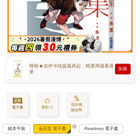
呀哈★吉伊卡哇旋風再起，精選周邊看過
加購
來
寫評價
電子書
喜歡+1
賺金幣
?
紙本平裝
金石堂 電子書
Readmoo 電子書