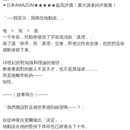
✦日本AMAZON★★★★★超高評價！廣大讀者好評推薦！
「──我宣示，我相信地動說。」
地 × 知 × 血
一千年前，托勒密發現了宇宙混沌的「真理」。
為了讓「秩序」與「真理」交會，即使以性命交換，也想把這份
感動保留下來。
15世紀的對知識和理論的激辯，
教會要面對的敵人不是天才，也不是異端者………
而是脫離常軌的——
知性。
───｜故事簡介｜───
「我們應該對這個世界感到絕望嗎――？」
自從神童拉斐爾做出「決定」，
地動說在他的堅持下倖存也已經過去了十年。