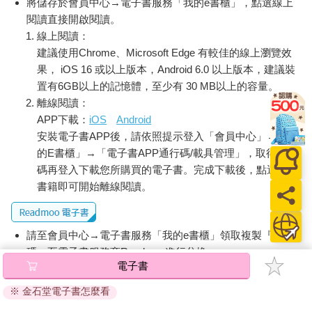
將儲存於會員中心→電子書服務「我的e書櫃」，點選線上
閱讀直接開啟閱讀。
線上閱讀：
建議使用Chrome、Microsoft Edge 有較佳的線上瀏覽效
果， iOS 16 或以上版本，Android 6.0 以上版本，建議裝
置有6GB以上的記憶體，至少有 30 MB以上的容量。
離線閱讀：
APP下載：
iOS
Android
安裝電子書APP後，請依照提示登入「會員中心」→「我
的E書櫃」→「電子書APP通行碼/載具管理」，取得通行
碼再登入下載您所購買的電子書。完成下載後，點選任一
書籍即可開始離線閱讀。
請至會員中心→電子書服務「我的e書櫃」領取複製『兌換
碼』至電子書服務商Readmoo進行兌換。
電子書
退換貨須知：
※ 金石堂電子書怎麼看
因版權保護，您在金石堂所購買的電子書僅能以金石堂專屬
的閱讀軟體開啟閱讀，無法以其他閱讀器或直接下載檔案。