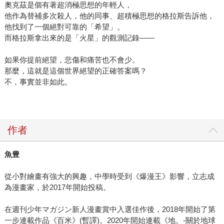
奧克茲是個有著超消極思想的年輕人，
他作為替補多次殺人，他的同事、超積極思想的格拉斯告訴他，
他找到了一個絕對可靠的「希望」。
而格拉斯拿出來的是「火星」的觀測記錄——
如果你提前絕望，悲傷和痛苦也不會少。
那麼，這就是這個世界絕望的正確答案嗎？
不，事實並非如此。
作者
魚豊
從小對繪畫有強大的興趣，中學時受到《爆漫王》影響，立志成
為漫畫家，於2017年開始投稿。
在週刊少年マガジン新人漫畫賞中入選佳作後，2018年開始了第
一步連載作品《百米》(暫譯)。2020年開始連載《地。-關於地球