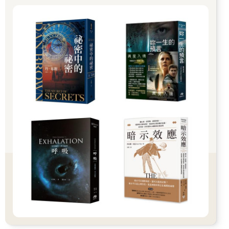
計了電腦模擬程式，去驗證我們的預測。但是，我們卻不知道這
些細節，如何演化出來！如果我們不知道為什麼細胞如此運作，
那我們如何能夠期望自己了解疾病呢？就像如果我們不知道一個
社會的歷史變遷，就不可能理解這個社會一般；如果我們不知道
細胞如何演化出來，就不可能理解它的運作原理。而這還不只為
了實用的理由而重要，這也是關乎於人類的問題，關於為何我們
會出現的問題。到底是哪些科學定律，規範了宇宙、恆星、太
陽、地球，以及生命的誕生呢？同樣的定律，是否也統御了宇宙
其他地方的生命？外星人的生命形態，跟我們的一樣嗎？這些形
而上的問題，也正是我們何以為人的核心問題。在我們發現了細
胞約三百五十年以後，我們卻仍然不知道，為何地球上的生命是
如此運作。
或許你沒注意到我們其實不知道答案，不過這不是你的錯。今天
教科書跟期刊上提供了各種資訊，但是絕大多數，都不是在研究
這類「童稚的」問題。而網路上，又充斥著各種雜亂無章的論
據，其中還混入程度不一的胡言亂語，讓我們暈頭轉向。不過，
不知道答案的原因，不僅僅只是因為資訊過多的緣故，事實上，
只有很少的生物學家稍微意識到，在他們的研究的主題中心，有
個大黑洞。大部分的科學家，都忙於研究其他的問題。他們研究