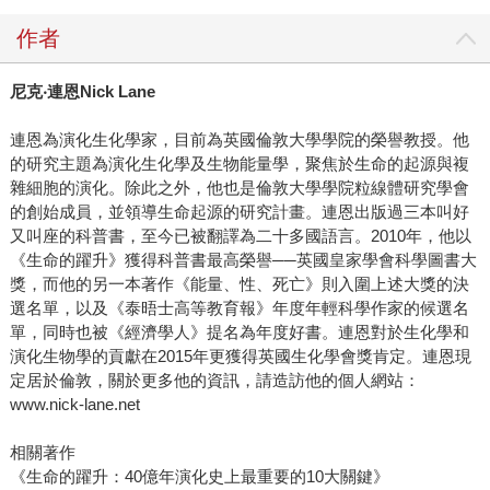
作者
尼克
‧
連恩
Nick Lane
連恩為演化生化學家，目前為英國倫敦大學學院的榮譽教授。他
的研究主題為演化生化學及生物能量學，聚焦於生命的起源與複
雜細胞的演化。除此之外，他也是倫敦大學學院粒線體研究學會
的創始成員，並領導生命起源的研究計畫。連恩出版過三本叫好
又叫座的科普書，至今已被翻譯為二十多國語言。2010年，他以
《生命的躍升》獲得科普書最高榮譽──英國皇家學會科學圖書大
獎，而他的另一本著作《能量、性、死亡》則入圍上述大獎的決
選名單，以及《泰晤士高等教育報》年度年輕科學作家的候選名
單，同時也被《經濟學人》提名為年度好書。連恩對於生化學和
演化生物學的貢獻在2015年更獲得英國生化學會獎肯定。連恩現
定居於倫敦，關於更多他的資訊，請造訪他的個人網站：
www.nick-lane.net
相關著作
《生命的躍升：40億年演化史上最重要的10大關鍵》