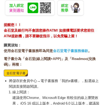
沙的寬度；假使真的是這樣的話，那麼一百萬個這種小生物在一
起，大概勉強跟一粒沙的體積一樣大吧。」。以前很多人懷疑
過，雷文霍克真的可以用他那台簡陋的單眼顯微鏡，看到細菌
嗎？不過現在這點應該是毋庸置疑的。他發現兩件事，第一，他
發現細菌無處不在─不僅僅只是在自己的牙齒上，也在雨水中、
提醒您！！
在海水中。第二，根據微生物各種引人注意的行為，以及「小
金石堂及銀行均不會請您操作ATM! 如接獲電話要求您前往
腳」構造（纖毛），雷文霍克直覺地將「非常非常小的動物」
ATM提款機，請不要聽從指示，以免受騙上當！
（細菌），跟「大怪獸」（也就是細小的原生生物）兩者區分開
來。他甚至注意到了有些較大的細胞，體內帶有許許多多的「小
購買須知：
泡」，他把這些小泡拿來跟細菌相比，當然，那時候他用的不是
使用金石堂電子書服務即為同意
金石堂電子書服務條款
。
「細菌」這個名稱。在這些小泡之中，雷文霍克應該已經觀察到
電子書分為「金石堂(線上閱讀+APP)」及「Readmoo(兌換
了細胞核，也就是所有複雜細胞體內的基因儲存所。不過除此之
碼)」兩種：
外，這些結果就這樣被靜靜地擱置了好幾世紀之久。在雷文霍克
發表他的結果五十年之後，著名的分類學家林奈（Carl
Linnaeus），也僅僅只是把所有的微生物，全部歸類到「蠕蟲
門」（phylum Vermes）下面的「變形蟲屬」（genus Chaos）而
將儲存於會員中心→電子書服務「我的e書櫃」，點選線上
已。十九世紀時，與達爾文同時代的德國科學家海克爾（Ernst
閱讀直接開啟閱讀。
Haeckel），同時也是一位偉大的演化學家，曾再次將細菌與其他
線上閱讀：
微生物區分開來，將它們之間巨大的差異正式化。不過從概念上
建議使用Chrome、Microsoft Edge 有較佳的線上瀏覽效
來說，直到二十世紀中葉以前，這方面的研究沒有太大的進展。
果， iOS 16 或以上版本，Android 6.0 以上版本，建議裝