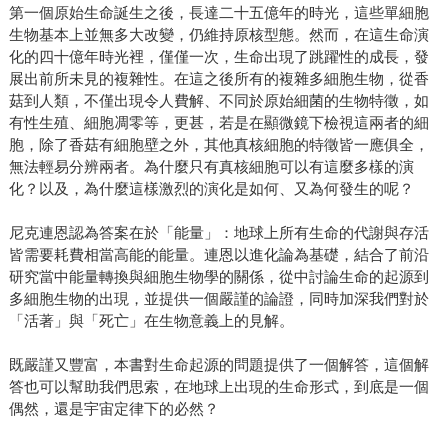
第一個原始生命誕生之後，長達二十五億年的時光，這些單細胞
生物基本上並無多大改變，仍維持原核型態。然而，在這生命演
化的四十億年時光裡，僅僅一次，生命出現了跳躍性的成長，發
展出前所未見的複雜性。在這之後所有的複雜多細胞生物，從香
菇到人類，不僅出現令人費解、不同於原始細菌的生物特徵，如
有性生殖、細胞凋零等，更甚，若是在顯微鏡下檢視這兩者的細
胞，除了香菇有細胞壁之外，其他真核細胞的特徵皆一應俱全，
無法輕易分辨兩者。為什麼只有真核細胞可以有這麼多樣的演
化？以及，為什麼這樣激烈的演化是如何、又為何發生的呢？
尼克連恩認為答案在於「能量」：地球上所有生命的代謝與存活
皆需要耗費相當高能的能量。連恩以進化論為基礎，結合了前沿
研究當中能量轉換與細胞生物學的關係，從中討論生命的起源到
多細胞生物的出現，並提供一個嚴謹的論證，同時加深我們對於
「活著」與「死亡」在生物意義上的見解。
既嚴謹又豐富，本書對生命起源的問題提供了一個解答，這個解
答也可以幫助我們思索，在地球上出現的生命形式，到底是一個
偶然，還是宇宙定律下的必然？