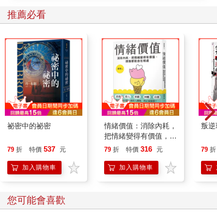
的材料，絕大多數都是較大型生物，或是幾種特定的動物或植
推薦必看
物；相較之下，只有很少數的人在研究微生物，而只有更少的
人，才在研究細胞的早期演化。這其中還要擔心創生論者與「智
能設計論者」的攪局：承認我們其實無法回答所有問題，很可能
會幫否定論者，也就是那些全盤否認我們對於演化論，有任何扎
實知識的人，開了一扇大門。事實上，我們對演化論的知識，當
然非常扎實，而且我們知道非常多。關於生命起源以及早期細胞
的演化，所做的假設，除了必須要能解釋一籮筐的現象、要局限
於現有知識的框架下，同時還要能預測意料之外、但是可以透過
實證來驗證的交互作用。我們對於天擇所知甚詳，對於某些會改
變基因體的隨機意外，也了解不少。這些現象都跟細胞的演化相
吻合。但是，也正是這些現象，造成我們的疑問：為什麼生命的
祕密中的祕密
情緒價值：消除內耗，
叛逆
演化，是循著這樣一條軌跡呢？
把情緒變得有價值，跟
誰都能自在相處
537
316
79
折
特價
元
79
折
特價
元
79
折
科學家都是充滿好奇之人，如果這個問題是如此明顯的話，它應
該會家喻戶曉才對。然而事實上，它其實一點也不顯眼。眾多爭
加入購物車
加入購物車
相出頭的解答，往往僅局限於圈內人流傳而已，更糟的是，它們
還常讓問題顯得更加隱晦。另一個問題是，這些解謎的線索，需
要來自各個不同領域，從生物化學、地質學、譜系發生學、生態
您可能會喜歡
學、化學以及宇宙學等等。沒幾個人，能敢自稱是所有領域的專
家。尤有甚者，今日我們正處於基因組革命（genomic