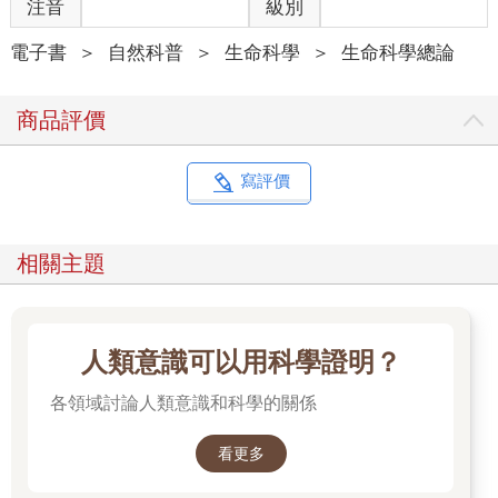
條極為獨特的軌跡。生命在地球誕生約五億年之後出現，大概是
注音
級別
四十億年以前，但是之後它的複雜程度，就卡在細菌等級，卡了
超過二十億年，這已經差不多是我們地球年齡的一半了呢。細菌
電子書
＞
自然科普
＞
生命科學
＞
生命科學總論
的外形，在這整整四十億年裡面，都跟剛開始出現時一樣簡單
（但是它們的生化反應，可一點也不簡單）。相反的，所有外形
商品評價
複雜的生物，包括所有的植物、所有的動物、真菌、海藻，以及
我們稱為「原生生物」的單細胞生物，像是變形蟲之流，全部都
是從約十五到二十億年前，同一個祖先所繁衍出來的。這個祖
寫評價
先，很明顯是個「現代化」的細胞，它有極為精巧的內部結構、
前所未見的分子機動性；這些，全部都是由許多複雜的奈米機器
所驅動，而這些奈米機器，是由數千個基因所製造。這些基因，
相關主題
大部分都不曾在細菌身上見過。然而，在細菌跟這個細胞祖先之
間，沒有殘存的演化中間形態；沒有所謂的「失落的環節」，可
以用來解釋這些複雜的特徵，是如何以及為何出現。在形態簡單
的細菌，跟歎為觀止的各種複雜生物中間，是一片難以解釋的空
人類意識可以用科學證明？
白鴻溝。這是演化學上的黑洞。
各領域討論人類意識和科學的關係
我們每年都要花上幾十億美金，做生醫研究，極力尋求諸如「為
何我們會生病」這種複雜問題的答案。對於基因跟蛋白質如何互
看更多
動、調控它們的分子路徑為何？它們又是如何互相影響？我們不
但所知甚多，而且非常詳細。我們也建立了精巧的數學模型、設