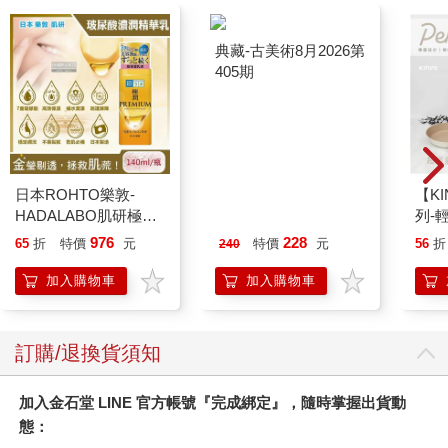
revolution）的潮流中，科學家已經掃描出數千段完整的基因體序
列，全部伸展開來的話，大概有幾百萬到幾十億個字母之多，而
且常常帶著跟遠古時代完全相反的訊息。要解讀這些訊息，需要
非常嚴謹的邏輯能力，同時要熟稔資訊學跟統計學，如果還懂一
點生物學，則更有加分之效。所有的論證，常常像是走在五里霧
中一般；每次我們打開一個缺口，眼前所展開的，就是一幅更超
現實的景象。過去曾讓我們感到滿足的論點，瞬間消失殆盡。眼
前所面對的，是一幅全新的圖像，既真實，又棘手。不過從研究
日本ROHTO樂敦-
典藏-古美術8月2026第
【KI
者的觀點來看，能找到新穎且重要的新問題，可是極其興奮的一
HADALABO肌研極潤
405期
列-
件事呢！現在，生物學界最大的問題尚待解答，而本書，就是我
金緻7重玻尿酸高效保
平煎
試著去解答它的起點。
976
228
65
折
特價
元
特價
元
56
折
240
濕潤澤特濃精華乳液
140ml/金瓶(Premium
加入購物車
加入購物車
細菌如何跟複雜的生命產生連結？關於這個問題，要追溯回到一
臉部肌膚護理乳霜,素
六七○年代，荷蘭的顯微鏡學家雷文霍克（Antony van
顏保養乾肌水凝乳)
Leeuwenhoek）發現微生物的那個時代。他在顯微鏡下面所展示
訂購/退換貨須知
的活潑「小動物們」，剛開始少有人信，不過很快地，就被另外
一位天才虎克（Robert Hooke）所證實。雷文霍克那時也觀察到
了細菌，並在他一六七七年所發表的著名論文裡寫道：「在我的
加入金石堂 LINE 官方帳號『完成綁定』，隨時掌握出貨動
視野下面，它們是難以置信的小，小到這樣的程度，讓我覺得即
態：
使有一百個這種小東西，一個接著一個排起來，也不會超過一粒