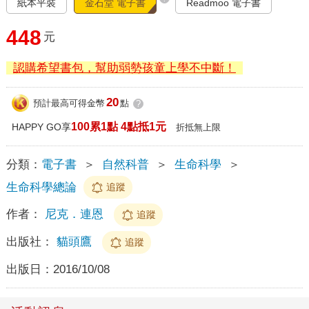
紙本平裝
金石堂 電子書
Readmoo 電子書
448
元
認購希望書包，幫助弱勢孩童上學不中斷！
20
預計最高可得金幣
點
?
100累1點 4點抵1元
HAPPY GO享
折抵無上限
分類：
電子書
＞
自然科普
＞
生命科學
＞
生命科學總論
追蹤
作者：
尼克．連恩
追蹤
出版社：
貓頭鷹
追蹤
出版日：
2016/10/08