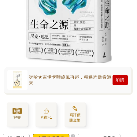
呀哈★吉伊卡哇旋風再起，精選周邊看過
加購
來
寫評價
好書
喜歡+1
賺金幣
?