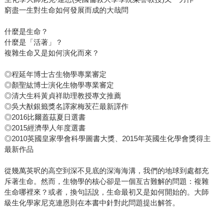
窮盡一生對生命如何發展而成的大哉問
什麼是生命？
什麼是「活著」？
複雜生命又是如何演化而來？
◎程延年博士古生物學專業審定
◎顏聖紘博士演化生物學專業審定
◎清大生科黃貞祥助理教授專文推薦
◎吳大猷銀籤獎名譯家梅苃芢最新譯作
◎2016比爾蓋茲夏日選書
◎2015經濟學人年度選書
◎2010英國皇家學會科學圖書大獎、2015年英國生化學會獎得主
最新作品
從幾萬英呎的高空到深不見底的深海海溝，我們的地球到處都充
斥著生命。然而，生物學的核心卻是一個亙古難解的問題：複雜
生命哪裡來？或者，換句話說，生命最初又是如何開始的。大師
級生化學家尼克連恩則在本書中針對此問題提出解答。