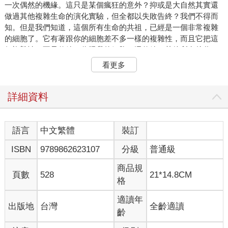
一次偶然的機緣。這只是某個瘋狂的意外？抑或是大自然其實還
做過其他複雜生命的演化實驗，但全都以失敗告終？我們不得而
知。但是我們知道，這個所有生命的共祖，已經是一個非常複雜
的細胞了。它有著跟你的細胞差不多一樣的複雜性，而且它把這
個複雜性，不只傳給了你跟我的細胞，還傳給了其他所有後代，
從樹木到蜜蜂都是。你可以在顯微鏡下面，試著分辨自己的細胞
看更多
跟香菇的細胞。你會發現，它們長得幾乎一模一樣。但是我們長
得一點也不像香菇呀，那為什麼我們的細胞卻如此相似呢？而
這，不只是外形相似的問題。所有複雜生物的細胞，都共享著數
詳細資料
種非常精巧、令人咋舌的特徵，諸如有性生殖、細胞自殺以及老
化。然而這些特徵，在細菌身上，卻完全沒有可以相比擬的行
為。關於「為什麼這些獨一無二的特徵，會全部聚集在我們那個
語言
中文繁體
裝訂
祖先細胞身上？」或是「為什麼這些特徵，並沒有在細菌身上，
ISBN
9789862623107
分級
普通級
獨自演化出來？」這些問題，學界並沒有統一的答案。如果說，
這些特徵，都是透過天擇所篩選出來，而天擇的原則，就是每一
商品規
代都略有差異，而且每代都比上一代更優秀一點，那麼為什麼類
頁數
528
21*14.8CM
格
似的特徵，卻沒有在其他的機緣下，在各種不同的細菌族群中演
化出來呢？
適讀年
出版地
台灣
全齡適讀
齡
這些問題，其實凸顯出了，生命的演化在地球上，所遵循的是一