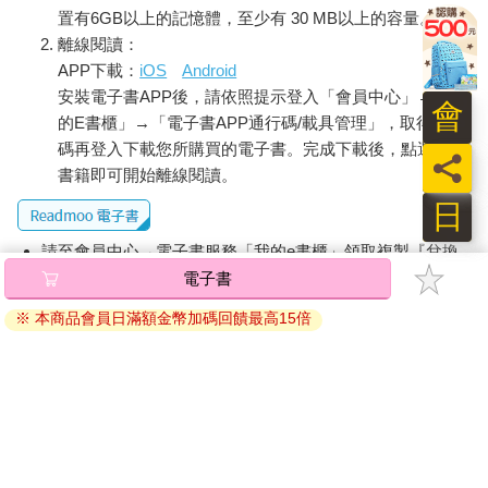
置有6GB以上的記憶體，至少有 30 MB以上的容量。
生物化學知識上的統合，是這個問題的轉捩點。細菌在代謝反應
離線閱讀：
上面所展現的多才多藝，讓它們非常難以被分門別類。它們幾乎
APP下載：
iOS
Android
可以生長在任何一種環境下，從水泥、電池酸液到玻璃表面都可
安裝電子書APP後，請依照提示登入「會員中心」→「我
以。如果這各種各樣的維生方式，沒有什麼共通點，那我們要怎
會
的E書櫃」→「電子書APP通行碼/載具管理」，取得通行
麼將細菌歸類呢？而如果無法分門別類，又怎麼有辦法了解它們
碼再登入下載您所購買的電子書。完成下載後，點選任一
呢？幸好，就像化學周期表統合了化學一般，生物化學也為細胞
員
演化，帶來了可循的規則。另外一個荷蘭科學家克萊佛（Albert
書籍即可開始離線閱讀。
Kluyver）曾經指出，所有生命雖然看似複雜多樣，其實都是根基
日
於類似的生物化學反應過程。呼吸反應、發酵反應以及光合作
用，外表差異極大，但其實都有一樣的基礎；而這種概念上的完
請至會員中心→電子書服務「我的e書櫃」領取複製『兌換
整性，正好見證了所有的生命，都是源自一個共同祖先。會發生
碼』至電子書服務商Readmoo進行兌換。
電子書
在細菌身上的，也會發生在大象身上。因此，如果從生物化學的
退換貨須知：
等級來看，那細菌跟複雜生命的界線，就幾乎不存在。細菌誠然
※ 本商品會員日滿額金幣加碼回饋最高15倍
因版權保護，您在金石堂所購買的電子書僅能以金石堂專屬
比複雜生命要多才多藝，但是維繫牠們生存的基本反應，是非常
相似的。克萊佛的學生凡尼爾（Cornelis van Niel）跟史坦尼爾
的閱讀軟體開啟閱讀，無法以其他閱讀器或直接下載檔案。
（Roger Stanier），或許是對細菌與複雜生命之間的差異，描述
依據「消費者保護法」第19條及行政院消費者保護處公告之
得最透徹的人了：他們說，細菌是最小的功能單位。意思是說，
「通訊交易解除權合理例外情事適用準則」，非以有形媒介
從功能的角度來說，細菌就像原子，不可再被分割。比如很多細
提供之數位內容或一經提供即為完成之線上服務，經消費者
菌，都能行跟我們一樣的呼吸作用，但是它們必須要用完整的個
事先同意始提供。（如：電子書、電子雜誌、下載版軟體、
體來處理，而無法像人類的細胞一樣，裡面有一小部分構造，專