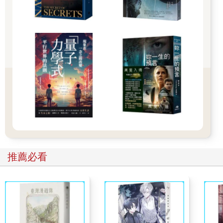
始失控，嚴重到爸媽不得不把櫥櫃都鎖上。我發現食物上鎖，就
坐在地上大哭大鬧。」
她手臂上的腫塊開始蔓延，從肩膀到腳趾，無孔不入。這些腫塊
不但有礙觀瞻，還會發炎疼痛。她說：「光是碰到就痛得不得
了。我的關節也長了腫塊，無法走路。洗澡會痛，吃飯也會痛，
所以我只能使用特製的餐具。最後就連身體有一點小動作也會
痛。」
這名內分泌醫師對此一籌莫展，後來想到自己曾在馬里蘭州貝塞
斯達美國國家衛生研究院（National Institutes of Health）聽過艾
莉芙．歐羅（Elif Oral）的一場演講。歐羅是內分泌疾病、糖尿病
與新陳代謝失調專家，當時正在研究與克莉絲汀娜有相同症狀的
病患。一九九七年三月，歐羅醫師替克莉絲汀娜進行檢查。
推薦必看
歐羅醫師回憶：「脂肪流失是很明顯的症狀。克莉絲汀娜到院時
體內脂肪所剩無幾。由於這是我們專攻的研究領域，所以我一看
就知道問題在哪。」歐羅研判克莉絲汀娜罹患脂肪失養症
（lipodystrophy），亦即基因缺陷造成脂肪萎縮、最後全部消失
的疾病。為了確認診斷無誤，歐羅醫師將她擴張至下腹部的肥碩
肝臟進行切片檢查。由於她尿液中的蛋白含量偏高，因此也幫她
做了腎臟切片。所有檢查結果都證明歐羅醫師的診斷正確。