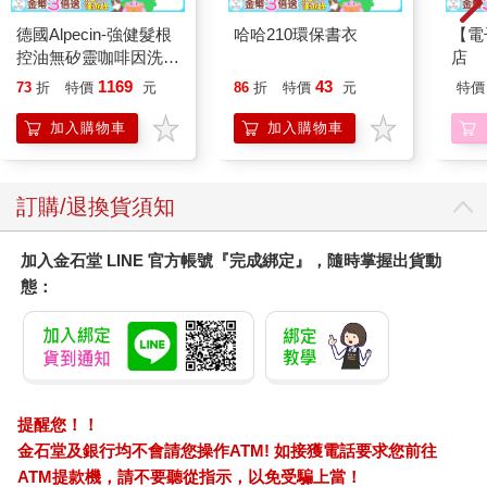
德國Alpecin-強健髮根
哈哈210環保書衣
【電
數世紀以來，人們只將脂肪視為儲存多餘卡路里的物質，普遍觀
控油無矽靈咖啡因洗髮
店
念是吃太多就會胖，不吃就會變瘦。如今，全球各地的無數研究
凝露375ml/瓶-C1強健
都指出脂肪不僅是油脂，還是個隨時都在變化、能與其他身體組
1169
43
73
折
特價
元
86
折
特價
元
特價
髮根(護髮洗髮精/男士
織交互作用的內分泌器官，具有攸關生死的影響力。胎兒打從在
調理頭皮洗髮液/0矽靈
加入購物車
加入購物車
子宮中時，體內就存在脂肪，其重要性可見一斑。當孕期到了第
滋潤洗頭髮水/一般髮
十四週，胚胎會在身體其他系統開始運作前便生成脂肪。脂肪掌
質適用)
控我們的食慾、影響我們的情緒、供應能量及維持其他器官的活
訂購/退換貨須知
動（細節將在後續章節詳述）。這解釋了人體為何透過各種方式
合成脂肪，甚至無所不用其極地阻撓任何意圖擺脫它的作為。
自古以來，科學家便亟欲了解脂肪，目前已知最晚在古希臘時期
加入金石堂 LINE 官方帳號『完成綁定』，隨時掌握出貨動
就有相關研究。當時醫界認為脂肪是種血塊混合物，好發於體質
態：
偏寒的女性。有人推論脂肪是由人體多餘的乳汁或精液等液體轉
換而成，因此男性一旦過胖就會不孕。西方醫學之父希波克拉底
（Hippocrates）曾在著作中將脂肪視為身體內的「濕質」，若未
妥善處理可能會導致性無能。
脂肪由液體物質形成的觀念流傳多年，不過早期某些學者與醫生
提醒您！！
指出，脂肪與食物及能量有關。希臘醫生蓋倫（Galen）曾宣稱，
金石堂及銀行均不會請您操作ATM! 如接獲電話要求您前往
運動可以讓「體型龐大的男人瘦到一般人的身材」。亨利八世的
ATM提款機，請不要聽從指示，以免受騙上當！