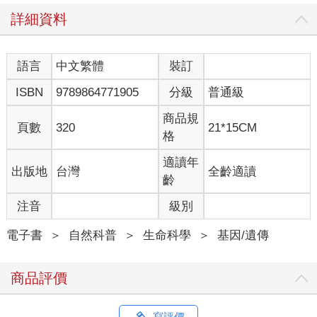
著想像身上毫無脂肪會發生什麼事。以下故事就是最典型的例
子。
詳細資料
零脂肪女孩
克莉絲汀娜生長於九○年代的紐澤西州瓦恩蘭，是個健康活潑的十
語言
中文繁體
裝訂
二歲女孩。她的生活被課業、運動及朋友填滿，也開始對異性感
ISBN
9789864771905
分級
普通級
到好奇。在她進入青春期之際，奇怪的事發生了：她體內的脂肪
莫名流失了。對於一般發育中的女孩而言，瘦一點是值得高興的
商品規
事，但克莉絲汀娜的狀況卻令人擔憂。她的外貌急遽變化，雙頰
頁數
320
21*15CM
格
逐漸凹陷，四肢越來越消瘦。很快地，她身上其他部位的脂肪不
斷消失，身軀日益萎縮，看來就像披著衣服的骨架。
適讀年
出版地
台灣
全齡適讀
齡
詭異的是，她的胃口卻越來越大。她回憶道：「我很餓，總是吃
到覺得不舒服才知道飽。我無時無刻都在吃，根本停不下來。」
注音
級別
儘管吃個不停，她還是不斷變瘦。
電子書
＞
自然科普
＞
生命科學
＞
基因/遺傳
克莉絲汀娜的父母認為這只是青春期的正常現象，無須擔心，因
此她想吃多少，就讓她吃個夠。有些朋友甚至羨慕她食量這麼大
商品評價
卻還能這麼瘦。然而，她的體重仍然不斷下降，瘦到連朋友都認
不得她。
寫評價