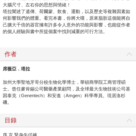
大腦尺寸、左右你的思想與情緒！
塔拉闡述了遺傳、荷爾蒙、飲食、運動，以及歷史等複雜因素如
何影響我們的體重。看完本書，你將大嘆，原來脂肪這個能將自
己擴大千倍的器官擁有許多令人意外的功能與影響，也能從作者
的個人經驗與書中所提個案中找到減重的可行方法。
作者
席薇亞．塔拉
加州大學聖地牙哥分校生物化學博士，華頓商學院工商管理碩
士。曾任麥肯錫公司醫藥產業顧問，及全球最大生物技術公司基
因泰克（Genentech）和安進（Amgen）科學專員。現居洛杉
磯。
目錄
序 言 緊身牛仔褲