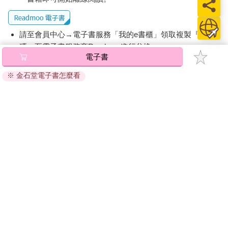
根據這些研究發現，科學界得以進行身體脂肪結構的分類。簡單
來說，脂肪是脂肪細胞所構成的組織，可儲存數百萬個負責供應
能量的脂肪分子。
請至會員中心→電子書服務「我的e書櫃」領取複製『兌換
碼』至電子書服務商Readmoo進行兌換。
隨著時間推移，學者慢慢發現脂肪組織不只包含脂肪。包覆著人
電子書
退換貨須知：
體的柔軟外層平均只有四分之三為脂肪，其餘則是由負責支撐這
※ 金石堂電子書怎麼看
因版權保護，您在金石堂所購買的電子書僅能以金石堂專屬
層外層的膠原纖維、靜脈和神經、血液、肌肉、幹細胞及免疫細
胞所構成。因此，若輕戳皮膚，觸碰到的脂肪其實不多。
的閱讀軟體開啟閱讀，無法以其他閱讀器或直接下載檔案。
依據「消費者保護法」第19條及行政院消費者保護處公告之
到了二十世紀，科學家專注於研究人體製造和利用脂肪的過程。
「通訊交易解除權合理例外情事適用準則」，非以有形媒介
一九三六年，哥倫比亞大學教授魯道夫．舍恩海默（Rudolph
提供之數位內容或一經提供即為完成之線上服務，經消費者
Schoenheimer）與大衛．里敦伯格（David Rittenberg）成功研究
事先同意始提供。（如：電子書、電子雜誌、下載版軟體、
出人體如何將食物中的碳水化合物運送至肝臟，再由肝臟將部分
虛擬商品…等），
不受「網購服務需提供七日鑑賞期」的限
的碳水化合物轉換成脂肪分子。之後，這些脂肪分子透過血管分
制
。為維護您的權益，建議您先使用「試閱」功能後再付款
流至脂肪組織，並轉換為三酸甘油酯（三重型態的脂肪分子），
購買。
以利長時間儲存。
舍恩海默與里敦伯格發表研究後，學者普遍認為人體的所有脂肪
均由肝臟製造。但在十年後，耶路撒冷希伯來大學教授本雅明．
夏匹洛（Benyamin Shapiro）與哈因．恩斯特．韋特海默（Haim