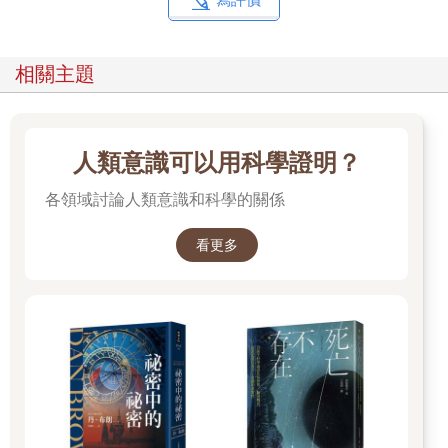
大量進食，體重卻急速減輕，著實不尋常。不久後，出現另一件
怪事。克莉絲汀娜的手臂長了腫塊。起初前臂只有幾個包，後來
卻冒出越來越多軟綿綿的水泡，而且遲遲不消。她的父母見狀擔
相關主題
心不已，帶她去看皮膚科驗血。
檢查結果令人震驚。克莉絲汀娜的總膽固醇為九五○毫克／百毫升
（mg/dL），以她的年齡應該低於一七○毫克／百毫升才算正常；
人類意識可以用科學證明？
她的三酸甘油酯應該落在一五○毫克／百毫升左右，但測得數值居
然有一萬六千毫克／百毫升；她的餐後血糖高達五○○毫克／百毫
各領域討論人類意識和科學的關係
升，是正常人的五倍。基本上，克莉絲汀娜的血液中可說充滿了
脂肪、膽固醇與糖分。
看更多
皮膚科醫師看完驗血報告後，判定克莉絲汀娜的症狀是新陳代謝
出了問題，立刻將她轉診至費城兒童醫院（Children’s Hospital of
Philadelphia）內分泌科。
一開始，醫生診斷克莉絲汀娜患了糖尿病，開始進行相關治療。
但她的健康不見起色，即使吃了糖尿病藥，體重還是直直落，胃
口仍舊大增。她回想：「我可以吃下屋裡所有東西，就算不是食
物也沒關係。我拿到什麼就吃什麼，譬如蘑菇罐頭等等。情況開