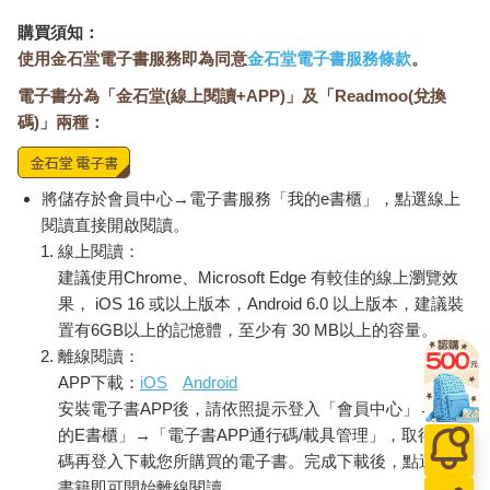
御醫安德魯．布爾德（Andrew Boorde）將國王的肥胖歸咎於飲
用過量甜酒。古代的脂肪研究也理所當然地將其與食物和運動連
購買須知：
結。直到十七世紀中期顯微鏡問世，人類對脂肪才有了進一步認
使用金石堂電子書服務即為同意
金石堂電子書服務條款
。
識。
電子書分為「金石堂(線上閱讀+APP)」及「Readmoo(兌換
碼)」兩種：
一六七○年代，安東尼．范．雷文霍克（Antonie van
Leeuwenhoek）發明了放大倍率高於二百倍的顯微鏡。之後，歐
洲科學家利用這種顯微鏡檢視人體內的液態物質、植物元素、動
物器官及任何能放入載玻片觀察的事物。令他們大感意外的是，
將儲存於會員中心→電子書服務「我的e書櫃」，點選線上
植物與動物實際上均由微小囊泡構成，這些囊狀結構後來正名為
閱讀直接開啟閱讀。
「細胞」，並理論化為生物體內尺寸最小的活性成分。科學家深
線上閱讀：
入研究發現，細胞各自獨立卻也互有連結，是構成器官的基礎物
建議使用Chrome、Microsoft Edge 有較佳的線上瀏覽效
質。他們將脂肪置於顯微鏡底下觀察，也發現其中包含了細胞。
果， iOS 16 或以上版本，Android 6.0 以上版本，建議裝
脂肪細胞的特別之處在於能夠儲存大量脂肪，可推擠其他細胞內
置有6GB以上的記憶體，至少有 30 MB以上的容量。
容物，將容量擴張超過一千倍。
離線閱讀：
APP下載：
iOS
Android
十七世紀的細胞理論到了十九世紀由分子理論進一步推展。一八
安裝電子書APP後，請依照提示登入「會員中心」→「我
七四年，法國科學家希爾多．高布利（Theodore Gobley）解析脂
的E書櫃」→「電子書APP通行碼/載具管理」，取得通行
肪分子的結構，指出它其實只是長串的碳原子鏈。之後，學界發
碼再登入下載您所購買的電子書。完成下載後，點選任一
現更多不同類型的脂肪分子，並將這些分子統稱為「脂質」。
書籍即可開始離線閱讀。