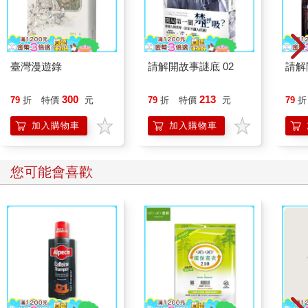
導致克莉絲汀娜體重下降、胃口失控、血脂過高及皮下腫塊等病
徵的謎樣原因，終於水落石出。由於她的身體缺乏脂肪來儲存過
多的養分，這些養分便在血管內無止境地循環。隨著養分不斷累
積，最終累積在肝臟和皮下腫塊內，進而引起嚴重的發炎和疼
臺灣漫遊錄
請解開故事謎底 02
請解
痛。
300
213
79
折
特價
元
79
折
特價
元
79
折
病因釐清了，治療卻不容易。克莉絲汀娜必須定期接受血漿分離
治療，將血液從體內抽出、濾除脂肪與膽固醇後再重新注入血管
加入購物車
加入購物車
中。她每週至多得經歷三次令人痛苦又疲累的漫長折磨。
更慘的是，這種病無法痊癒。醫師向克莉絲汀娜的家人表示，要
做好她可能會因此死亡的心理準備。她說：「醫生說他們無能為
您可能會喜歡
力。我被迫休學。最後我還想著，如果會死，那我寧願死在家
裡。我和家人都以為我過不了這關。國中和高中我都是在家自
學。爸媽非常難過，尤其是媽媽，她很擔心，也很常哭。」
認識脂肪的漫長之旅
這場大病讓克莉絲汀娜與家人意識到，原來脂肪的構造與影響這
麼複雜、其中牽涉的死亡風險如此之高。這無疑是場震撼教育。
然而，更令人訝異的是，即使我們身處醫學發達的今日，對脂肪
的理解仍舊淺薄。