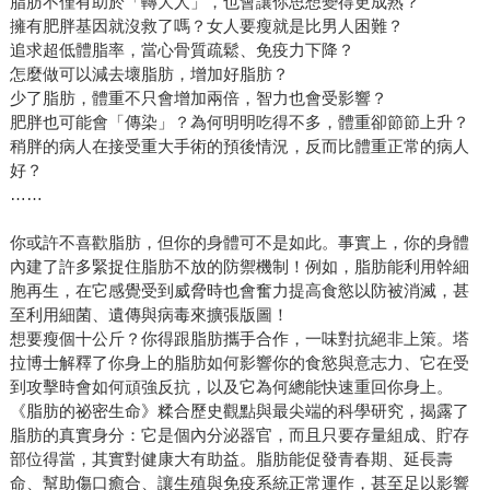
脂肪不僅有助於「轉大人」，也會讓你思想變得更成熟？
擁有肥胖基因就沒救了嗎？女人要瘦就是比男人困難？
追求超低體脂率，當心骨質疏鬆、免疫力下降？
怎麼做可以減去壞脂肪，增加好脂肪？
少了脂肪，體重不只會增加兩倍，智力也會受影響？
肥胖也可能會「傳染」？為何明明吃得不多，體重卻節節上升？
稍胖的病人在接受重大手術的預後情況，反而比體重正常的病人
好？
……
你或許不喜歡脂肪，但你的身體可不是如此。事實上，你的身體
內建了許多緊捉住脂肪不放的防禦機制！例如，脂肪能利用幹細
胞再生，在它感覺受到威脅時也會奮力提高食慾以防被消滅，甚
至利用細菌、遺傳與病毒來擴張版圖！
想要瘦個十公斤？你得跟脂肪攜手合作，一味對抗絕非上策。塔
拉博士解釋了你身上的脂肪如何影響你的食慾與意志力、它在受
到攻擊時會如何頑強反抗，以及它為何總能快速重回你身上。
《脂肪的祕密生命》糅合歷史觀點與最尖端的科學研究，揭露了
脂肪的真實身分：它是個內分泌器官，而且只要存量組成、貯存
部位得當，其實對健康大有助益。脂肪能促發青春期、延長壽
命、幫助傷口癒合、讓生殖與免疫系統正常運作，甚至足以影響