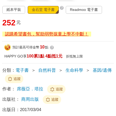
?
紙本平裝
金石堂 電子書
Readmoo 電子書
252
元
認購希望書包，幫助弱勢孩童上學不中斷！
10
預計最高可得金幣
點
?
100累1點 4點抵1元
HAPPY GO享
折抵無上限
分類：
電子書
＞
自然科普
＞
生命科學
＞
基因/遺傳
追蹤
作者：
席薇亞．塔拉
追蹤
出版社：
商周出版
追蹤
出版日：
2017/03/04