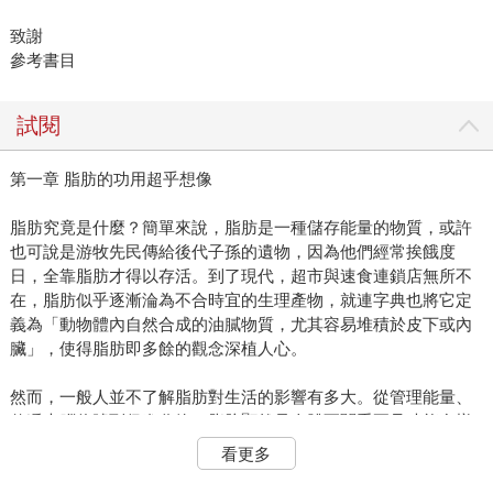
致謝
參考書目
試閱
第一章 脂肪的功用超乎想像
脂肪究竟是什麼？簡單來說，脂肪是一種儲存能量的物質，或許
也可說是游牧先民傳給後代子孫的遺物，因為他們經常挨餓度
日，全靠脂肪才得以存活。到了現代，超市與速食連鎖店無所不
在，脂肪似乎逐漸淪為不合時宜的生理產物，就連字典也將它定
義為「動物體內自然合成的油膩物質，尤其容易堆積於皮下或內
臟」，使得脂肪即多餘的觀念深植人心。
然而，一般人並不了解脂肪對生活的影響有多大。從管理能量、
傳遞大腦信號到促進分娩，脂肪顯然是人體至關重要且功能多樣
的一部分。雖然人類曾將脂肪視為毫無生命力的油脂，現代學者
看更多
卻將它歸為一種器官。如果你對脂肪的重要性有所質疑，不妨試