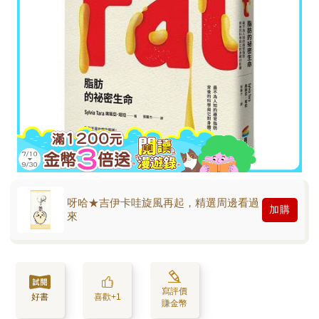
呀哈★吉伊卡哇旋風再起，精選周邊看過
加購
來
寫評價
好書
喜歡+1
賺金幣