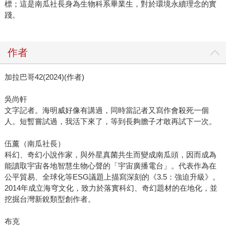
標；這是南瓜社長身為生物科系畢業生，對於環境永續理念的實
踐。
作者
加拉巴哥42(2024)(作者)
吳尚軒
文字記者。海明威好像有講過，同時當記者又寫作會殺死一個
人。短暫嘗試過，我活下來了，等到長夠膽子才敢再試下一次。
伍薰（南瓜社長）
科幻、奇幻小說作家，與外星真菌共生而變成南瓜頭，因而成為
能讀取宇宙各地智慧生物心聲的「宇宙廣播電台」。代表作為在
公平貿易、全球化等ESG議題上描寫深刻的《3.5：強迫升級》。
2014年成立海穹文化，致力於落實科幻、奇幻題材的在地化，並
挖掘台灣新銳類型創作者。
布克