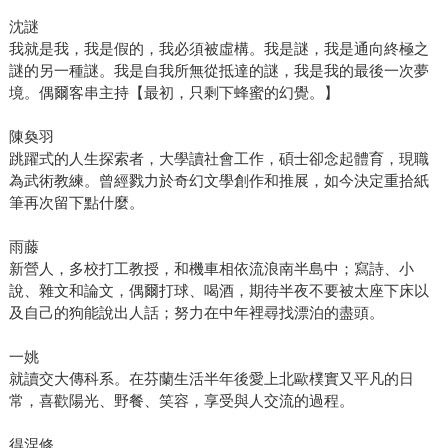
沈謎
我就是我，我是假的，我必須被虛構。我是謎，我是通向終極之
謎的另一種謎。我是自我所無從抵達的謎，我是我的最後一次夢
境。偶爾客串主持【最初，只剩下蜂蜜的幻覺。】
陳奐羽
跳躍式的人生探索者，大學讀社會工作，碩士卻念起體育，現職
為武術教練。曾經戮力於奇幻文學創作和推展，如今決定重拾紙
筆再次留下點什麼。
雨藤
新營人，多校打工教授，和機車相依流浪南半島中；寫詩、小
說、雜文和論文，偶爾打球、喝酒，期待半夜不要被太座下床以
及自己的狗能說出人話；努力在中年裡尋找漂泊的盡頭。
一姚
就讀交大傳科系。在芬蘭生活半年後愛上北歐樸實又平凡的日
常，喜歡陽光、野餐、笑容，享受與人交流的過程。
得涅修