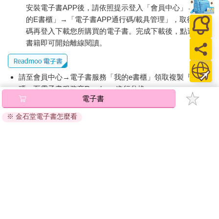
安裝電子書APP後，請依照提示登入「會員中心」→「我
的E書櫃」→「電子書APP通行碼/載具管理」，取得通行
碼再登入下載您所購買的電子書。完成下載後，點選任一
書籍即可開始離線閱讀。
請至會員中心→電子書服務「我的e書櫃」領取複製『兌換
碼』至電子書服務商Readmoo進行兌換。
電子書
退換貨須知：
※ 金石堂電子書怎麼看
因版權保護，您在金石堂所購買的電子書僅能以金石堂專屬
的閱讀軟體開啟閱讀，無法以其他閱讀器或直接下載檔案。
依據「消費者保護法」第19條及行政院消費者保護處公告之
「通訊交易解除權合理例外情事適用準則」，非以有形媒介
提供之數位內容或一經提供即為完成之線上服務，經消費者
事先同意始提供。（如：電子書、電子雜誌、下載版軟體、
虛擬商品…等），
不受「網購服務需提供七日鑑賞期」的限
制
。為維護您的權益，建議您先使用「試閱」功能後再付款
購買。