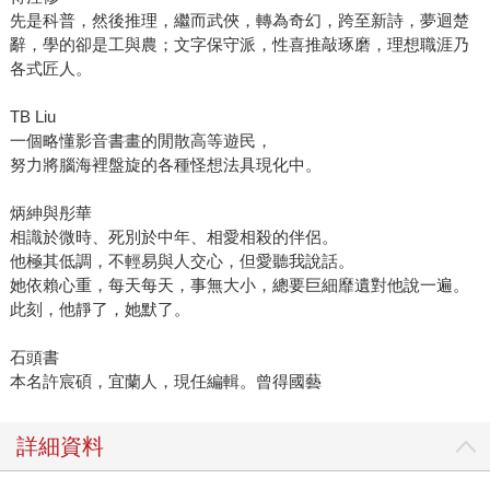
先是科普，然後推理，繼而武俠，轉為奇幻，跨至新詩，夢迴楚
辭，學的卻是工與農；文字保守派，性喜推敲琢磨，理想職涯乃
各式匠人。
TB Liu
一個略懂影音書畫的閒散高等遊民，
努力將腦海裡盤旋的各種怪想法具現化中。
炳紳與彤華
相識於微時、死別於中年、相愛相殺的伴侶。
他極其低調，不輕易與人交心，但愛聽我說話。
她依賴心重，每天每天，事無大小，總要巨細靡遺對他說一遍。
此刻，他靜了，她默了。
石頭書
本名許宸碩，宜蘭人，現任編輯。曾得國藝
詳細資料