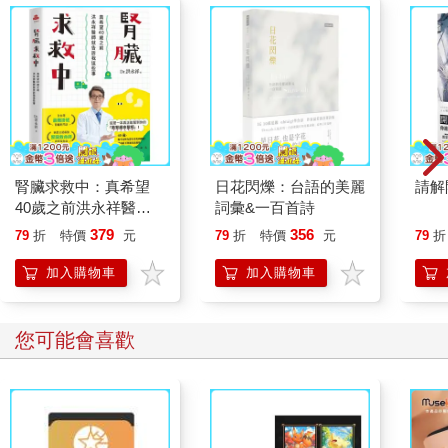
腎臟求救中：真希望
日花閃爍：台語的美麗
請解
40歲之前洪永祥醫師
詞彙&一百首詩
就告訴我這些事
379
356
79
折
特價
元
79
折
特價
元
79
折
加入購物車
加入購物車
您可能會喜歡