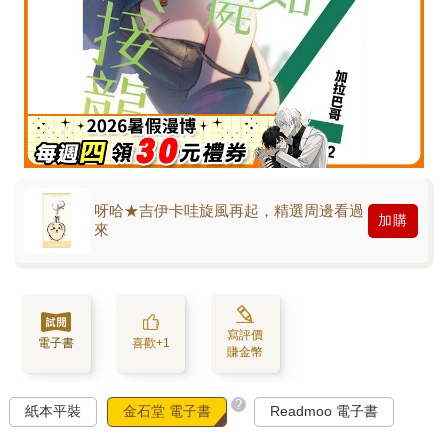
呀哈★吉伊卡哇旋風再起，精選周邊看過
加購
來
寫評價
電子書
喜歡+1
賺金幣
?
紙本平裝
金石堂 電子書
Readmoo 電子書