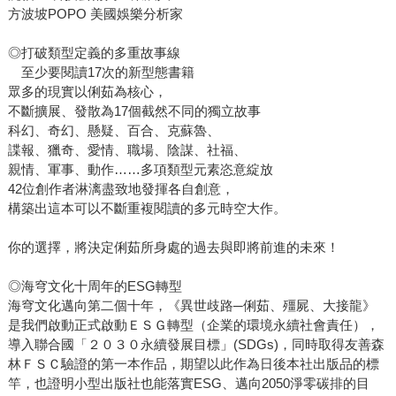
方波坡POPO 美國娛樂分析家
◎打破類型定義的多重故事線
至少要閱讀17次的新型態書籍
眾多的現實以俐茹為核心，
不斷擴展、發散為17個截然不同的獨立故事
科幻、奇幻、懸疑、百合、克蘇魯、
諜報、獵奇、愛情、職場、陰謀、社福、
親情、軍事、動作……多項類型元素恣意綻放
42位創作者淋漓盡致地發揮各自創意，
構築出這本可以不斷重複閱讀的多元時空大作。
你的選擇，將決定俐茹所身處的過去與即將前進的未來！
◎海穹文化十周年的ESG轉型
海穹文化邁向第二個十年，《異世歧路─俐茹、殭屍、大接龍》
是我們啟動正式啟動ＥＳＧ轉型（企業的環境永續社會責任），
導入聯合國「２０３０永續發展目標」(SDGs)，同時取得友善森
林ＦＳＣ驗證的第一本作品，期望以此作為日後本社出版品的標
竿，也證明小型出版社也能落實ESG、邁向2050淨零碳排的目