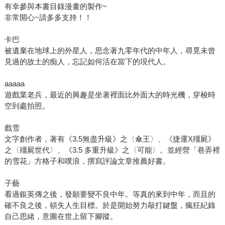
有幸參與本書目錄漫畫的製作~
非常開心~請多多支持！！
卡巴
被遺棄在地球上的外星人，思念著九零年代的中年人，尋覓未曾
見過的故土的痴人，忘記如何活在當下的現代人。
aaaaa
遊戲業老兵，最近的興趣是坐著裡面比外面大的時光機，穿梭時
空到處拍照。
戲雪
文字創作者，著有《3.5無盡升級》之〈傘王〉、《捷運X殭屍》
之〈殭屍世代〉、《3.5 多重升級》之〈可能〉。並經營「巷弄裡
的雪花」方格子和噗浪，撰寫評論文章推薦好書。
子藝
看過銀英傳之後，發願要變不良中年。等真的來到中年，而且的
確不良之後，頓失人生目標。於是開始努力敲打鍵盤，瘋狂紀錄
自己思緒，意圖在世上留下腳蹤。