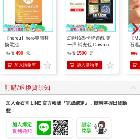
【hereu】hero專屬替
幻獸帕魯卡牌遊戲 第
【Mu
換電池
一彈 補充包 Dawn of
石溫
Palpagos（日文版一
490
1590
特價
元
特價
元
990
盒）
加入購物車
加入購物車
訂購/退換貨須知
加入金石堂 LINE 官方帳號『完成綁定』，隨時掌握出貨動
態：