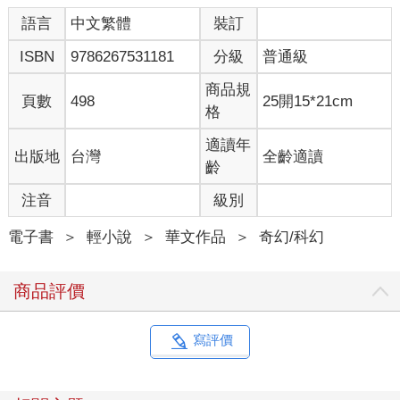
語言
中文繁體
裝訂
ISBN
9786267531181
分級
普通級
商品規
頁數
498
25開15*21cm
格
適讀年
出版地
台灣
全齡適讀
齡
注音
級別
電子書
＞
輕小說
＞
華文作品
＞
奇幻/科幻
商品評價
寫評價