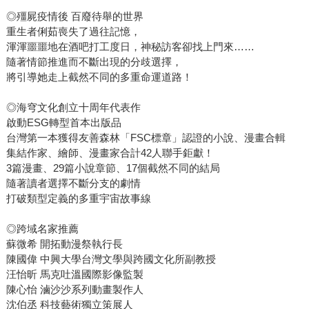
◎殭屍疫情後 百廢待舉的世界
重生者俐茹喪失了過往記憶，
渾渾噩噩地在酒吧打工度日，神秘訪客卻找上門來……
隨著情節推進而不斷出現的分歧選擇，
將引導她走上截然不同的多重命運道路！
◎海穹文化創立十周年代表作
啟動ESG轉型首本出版品
台灣第一本獲得友善森林「FSC標章」認證的小說、漫畫合輯
集結作家、繪師、漫畫家合計42人聯手鉅獻！
3篇漫畫、29篇小說章節、17個截然不同的結局
隨著讀者選擇不斷分支的劇情
打破類型定義的多重宇宙故事線
◎跨域名家推薦
蘇微希 開拓動漫祭執行長
陳國偉 中興大學台灣文學與跨國文化所副教授
汪怡昕 馬克吐溫國際影像監製
陳心怡 滷沙沙系列動畫製作人
沈伯丞 科技藝術獨立策展人