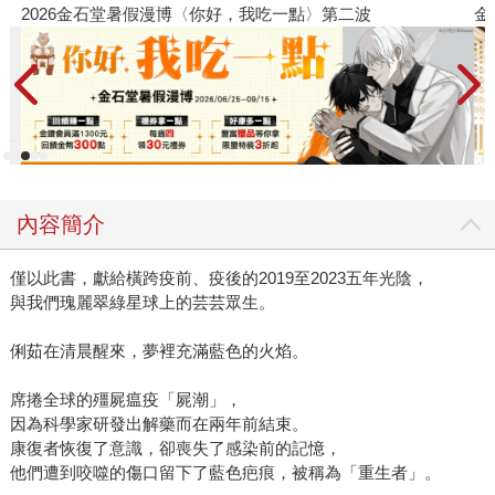
2026金石堂暑假漫博〈你好，我吃一點〉第二波
金
內容簡介
僅以此書，獻給橫跨疫前、疫後的2019至2023五年光陰，
與我們瑰麗翠綠星球上的芸芸眾生。
俐茹在清晨醒來，夢裡充滿藍色的火焰。
席捲全球的殭屍瘟疫「屍潮」，
因為科學家研發出解藥而在兩年前結束。
康復者恢復了意識，卻喪失了感染前的記憶，
他們遭到咬噬的傷口留下了藍色疤痕，被稱為「重生者」。