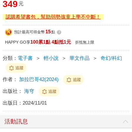
349
元
認購希望書包，幫助弱勢孩童上學不中斷！
15
預計最高可得金幣
點
?
100累1點 4點抵1元
HAPPY GO享
折抵無上限
分類：
電子書
＞
輕小說
＞
華文作品
＞
奇幻/科幻
追蹤
作者：
加拉巴哥42(2024)
追蹤
出版社：
海穹
追蹤
出版日：
2024/11/01
活動訊息