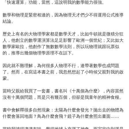
「快速運算」功能，當然，這說明我的數學能力很強。
數學和物理是緊密相連的，因為物理天才們少不得運用公式推導
結論。
歷史上有名的大物理學家都是數學天才，比如牛頓就是微積分狂
人，他創立的數學運演算法足足影響了歐洲一個世紀；又比如大
數學家歐拉，他創作了無數數學法則，所以玩物理就跟玩票似
的，推導出幾個物理學原理不在話下。
因此就不難理解，為何很多人物理不行，連帶著數學也成問題
了。然而，在寫這本書之前，我忽然想起了小時候父親對我的啟
蒙。
當時父親給我買了一套書，書名叫《十萬個為什麼》，內容當然
沒有十萬個問題，而是只有幾百個，但卻是我童年的精神食糧。
書中會解釋很多自然現象：太陽為什麼會發光？拋出去的物體為
什麼會落回地面？鳥為什麼會飛？鏡子為什麼會照出畫面……
當時我讀得津津有味，覺得地球上充滿了神奇，而宇宙中則滿是