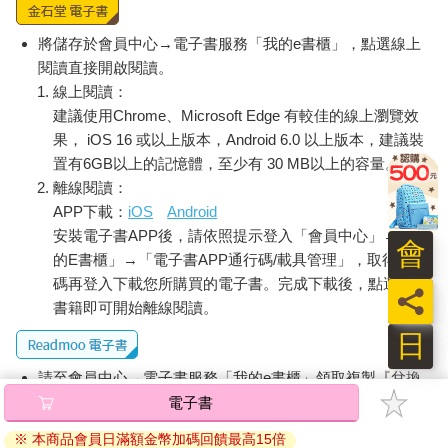
將儲存於會員中心→電子書服務「我的e書櫃」，點選線上
閱讀直接開啟閱讀。
線上閱讀：
建議使用Chrome、Microsoft Edge 有較佳的線上瀏覽效
果， iOS 16 或以上版本，Android 6.0 以上版本，建議裝
置有6GB以上的記憶體，至少有 30 MB以上的容量。
離線閱讀：
APP下載：
iOS
Android
安裝電子書APP後，請依照提示登入「會員中心」→「我
會
的E書櫃」→「電子書APP通行碼/載具管理」，取得通行
碼再登入下載您所購買的電子書。完成下載後，點選任一
員
書籍即可開始離線閱讀。
日
請至會員中心→電子書服務「我的e書櫃」領取複製『兌換
碼』至電子書服務商Readmoo進行兌換。
電子書
退換貨須知：
※ 本商品會員日滿額金幣加碼回饋最高15倍