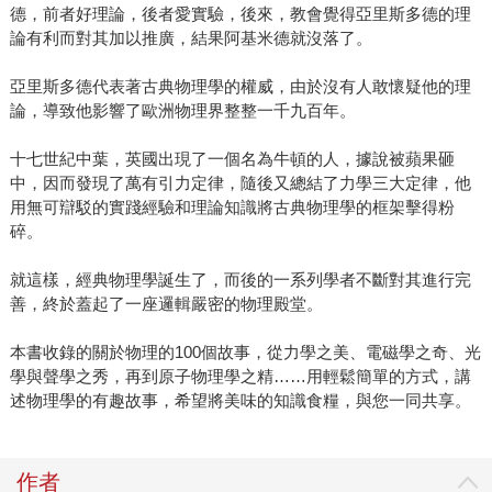
德，前者好理論，後者愛實驗，後來，教會覺得亞里斯多德的理
論有利而對其加以推廣，結果阿基米德就沒落了。
亞里斯多德代表著古典物理學的權威，由於沒有人敢懷疑他的理
論，導致他影響了歐洲物理界整整一千九百年。
十七世紀中葉，英國出現了一個名為牛頓的人，據說被蘋果砸
中，因而發現了萬有引力定律，隨後又總結了力學三大定律，他
用無可辯駁的實踐經驗和理論知識將古典物理學的框架擊得粉
碎。
就這樣，經典物理學誕生了，而後的一系列學者不斷對其進行完
善，終於蓋起了一座邏輯嚴密的物理殿堂。
本書收錄的關於物理的100個故事，從力學之美、電磁學之奇、光
學與聲學之秀，再到原子物理學之精……用輕鬆簡單的方式，講
述物理學的有趣故事，希望將美味的知識食糧，與您一同共享。
作者