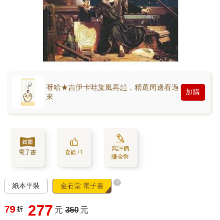
呀哈★吉伊卡哇旋風再起，精選周邊看過
加購
來
寫評價
電子書
喜歡+1
賺金幣
?
紙本平裝
金石堂 電子書
277
79
折
元
350
元