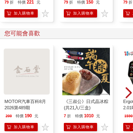
221
150
79
折
特價
元
79
折
特價
元
79
折
加入購物車
加入購物車
您可能會喜歡
MOTOR汽車百科8月
《三叔公》日式晶冰粽
Ergot
2026第489期
(共21入/三盒)
2.
190
1010
特價
元
7
折
特價
元
200
1590
加入購物車
加入購物車