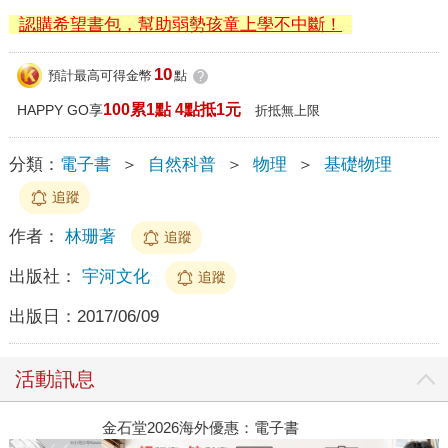
認購希望書包，幫助弱勢孩童上學不中斷！
10
預計最高可得金幣
點
?
100累1點 4點抵1元
HAPPY GO享
折抵無上限
分類：
電子書
＞
自然科普
＞
物理
＞
基礎物理
追蹤
作者：
林珊著
追蹤
出版社：
宇河文化
追蹤
出版日：
2017/06/09
活動訊息
金石堂2026海外優惠：電子書