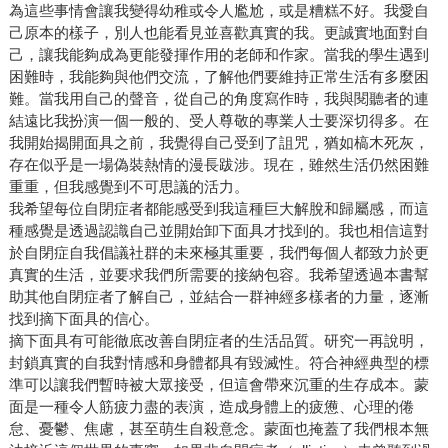
為這些事情會讓我變得幼稚或令人尷尬，或是糟糕不好。我愛自
己原本的樣子，別人也能看見並喜歡真實的我。更誠實地面對自
己，讓我能夠成為更能發揮作用的老師和作家。當我的學生遇到
困難時，我能夠與他們交流，了解他們要維持正常生活有多麼困
難。當我用自己的聲音，從自己的角度寫作時，我與閱聽者的連
結遠比我扮演一個一般的、受人尊敬的專業人士要深切得多。在
我開始揭開面具之前，我覺得自己受到了詛咒，猶如槁木死灰，
存在似乎是一場偽裝熱情的漫長跋涉。現在，雖然生活仍然困難
重重，但我感覺到不可思議的活力。
我希望每位自閉症者都能感受到我這種巨大解脫和歸屬感，而這
種感覺是透過認識自己並開始卸下面具才找到的。我也相信這對
於自閉症自我倡議社群的未來極其重要，我們每個人都致力於更
真實的生活，並要求我們所需要的接納包容。我希望透過本書幫
助其他自閉症者了解自己，並結合一群神經多樣者的力量，逐漸
找到摘下面具的信心。
摘下面具有可能徹底改善自閉症者的生活品質。研究一再說明，
封鎖真實的自我對情感和身體都具有毀滅性。符合神經典型的標
準可以讓我們暫時被大眾接受，但這會帶來沉重的生存成本。蒙
面是一種令人筋疲力盡的表演，造成身體上的疲憊、心理的倦
怠、憂鬱、焦慮，甚至萌生自殺意念。蒙面也掩蓋了我們根本無