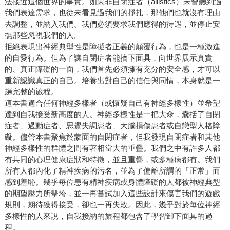
法接近這個世界的事實。如果非自閉症者（allistics）未曾聽到過
我們表達需求，也從未看見過我們的掙扎，那他們也就沒有理由
去調整，並納入我們。我們必須要求我們應得的待遇，並停止安
撫那些忽視我們的人。
拒絕表現出神經典型性是障礙者正義的顛覆行為，也是一種激進
的自愛行為。但為了讓自閉症者能摘下面具，向世界展示真實
的、真正障礙的一面，我們首先必須擁有充分的安全感，才可以
重新認識真正的自己。培養出對自己的信任與同情，本身就是一
趟完整的旅程。
這本書適合任何神經多樣者（或懷疑自己有神經多樣性）並希望
達到自我接受新高度的人。神經多樣性是一把大傘，囊括了自閉
症者、過動症者、思覺失調患者、大腦損傷患者或自戀型人格障
礙。儘管本書聚焦於蒙面的自閉症者，但我發現自閉症者和其他
神經多樣性的群體之間有著相當大的重疊。我們之中有許多人都
有共同的心理健康症狀和特徵，並且重疊，或多種病都有。我們
所有人都內化了精神疾病的污名，並為了偏離所謂的「正常」而
感到羞恥。幾乎每位患有精神疾病或身體障礙的人都被神經典型
的期望壓力所擊垮，並一再嘗試加入這些設計來傷害我們的遊戲
規則，期待獲得接受，卻也一再失敗。因此，幾乎對於每位神經
多樣性的人來說，自我接納的旅程都包含了學習卸下面具的過
程。