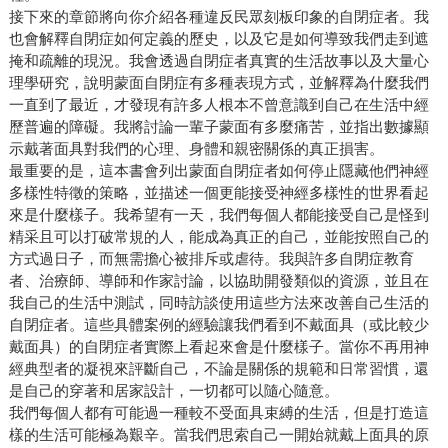
接下來的章節將向你介紹各種違反民眾刻板印象的自閉症者。我
也會解釋自閉症如何定義的歷史，以及它是如何導致我們走到遮
掩和疏離的現況。我會透過自閉症者真實的生活故事以及大量心
理學研究，說明蒙面自閉症有多種表現方式，並解釋為什麼我們
一直到了最近，才發現有許多人根本不曾意識到自己在生活中經
歷普遍的障礙。我將討論一輩子蒙面有多麼痛苦，並指出數據顯
示戴著面具對我們的心理、身體和親密關係的真正損害。
最重要的是，這本書會列出蒙面自閉症者如何停止隱藏他們神經
多樣性特徵的策略，並描述一個更能接受神經多樣性的世界看起
來是什麼樣子。我希望有一天，我們每個人都能接受自己是怪到
精采且可以打破常規的人，能成為真正的自己，並能按照自己的
方式過日子，而無需擔心被排斥或虐待。我與許多自閉症教育
者、治療師、導師和作家討論，以協助開發類似的資源，並且在
我自己的生活中測試，同時訪談使用這些方法來改善自己生活的
自閉症者。這些具體案例的經驗讓我們看到不戴面具（或比較少
戴面具）的自閉症者實際上看起來會是什麼樣子。當你不再用神
經典型者的凝視來評斷自己，不論是關係的規範和日常習慣，還
是自己的穿著和居家設計，一切都可以隨心隨意。
我們每個人都有可能過一種較不受面具束縛的生活，但是打造這
樣的生活可能極為艱辛。當我們思索自己一開始就戴上面具的原