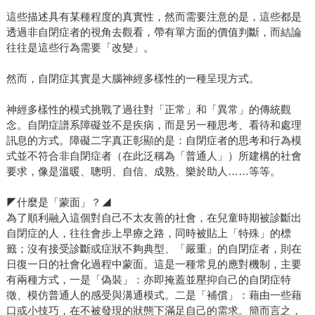
這些描述具有某種程度的真實性，然而需要注意的是，這些都是
透過非自閉症者的視角去觀看，帶有單方面的價值判斷，而結論
往往是這些行為需要「改變」。
然而，自閉症其實是大腦神經多樣性的一種呈現方式。
神經多樣性的模式挑戰了過往對「正常」和「異常」的傳統觀
念。自閉症譜系障礙並不是疾病，而是另一種思考、看待和處理
訊息的方式。障礙二字真正彰顯的是：自閉症者的思考和行為模
式並不符合非自閉症者（在此泛稱為「普通人」）所建構的社會
要求，像是溫暖、聰明、自信、成熟、樂於助人……等等。
◤什麼是「蒙面」？◢
為了順利融入這個對自己不太友善的社會，在兒童時期被診斷出
自閉症的人，往往會步上早療之路，同時被貼上「特殊」的標
籤；沒有接受診斷或症狀不夠典型、「嚴重」的自閉症者，則在
日復一日的社會化過程中蒙面。這是一種常見的應對機制，主要
有兩種方式，一是「偽裝」：亦即掩蓋並壓抑自己的自閉症特
徵、模仿普通人的感受與溝通模式。二是「補償」：藉由一些藉
口或小技巧，在不被發現的狀態下滿足自己的需求。簡而言之，