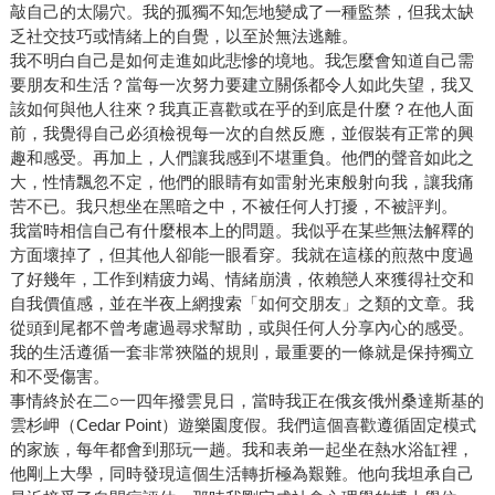
敲自己的太陽穴。我的孤獨不知怎地變成了一種監禁，但我太缺
乏社交技巧或情緒上的自覺，以至於無法逃離。
我不明白自己是如何走進如此悲慘的境地。我怎麼會知道自己需
要朋友和生活？當每一次努力要建立關係都令人如此失望，我又
該如何與他人往來？我真正喜歡或在乎的到底是什麼？在他人面
前，我覺得自己必須檢視每一次的自然反應，並假裝有正常的興
趣和感受。再加上，人們讓我感到不堪重負。他們的聲音如此之
大，性情飄忽不定，他們的眼睛有如雷射光束般射向我，讓我痛
苦不已。我只想坐在黑暗之中，不被任何人打擾，不被評判。
我當時相信自己有什麼根本上的問題。我似乎在某些無法解釋的
方面壞掉了，但其他人卻能一眼看穿。我就在這樣的煎熬中度過
了好幾年，工作到精疲力竭、情緒崩潰，依賴戀人來獲得社交和
自我價值感，並在半夜上網搜索「如何交朋友」之類的文章。我
從頭到尾都不曾考慮過尋求幫助，或與任何人分享內心的感受。
我的生活遵循一套非常狹隘的規則，最重要的一條就是保持獨立
和不受傷害。
事情終於在二○一四年撥雲見日，當時我正在俄亥俄州桑達斯基的
雲杉岬（Cedar Point）遊樂園度假。我們這個喜歡遵循固定模式
的家族，每年都會到那玩一趟。我和表弟一起坐在熱水浴缸裡，
他剛上大學，同時發現這個生活轉折極為艱難。他向我坦承自己