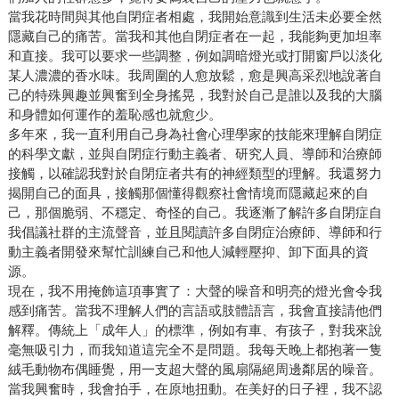
當我花時間與其他自閉症者相處，我開始意識到生活未必要全然
隱藏自己的痛苦。當我和其他自閉症者在一起，我能夠更加坦率
和直接。我可以要求一些調整，例如調暗燈光或打開窗戶以淡化
某人濃濃的香水味。我周圍的人愈放鬆，愈是興高采烈地說著自
己的特殊興趣並興奮到全身搖晃，我對於自己是誰以及我的大腦
和身體如何運作的羞恥感也就愈少。
多年來，我一直利用自己身為社會心理學家的技能來理解自閉症
的科學文獻，並與自閉症行動主義者、研究人員、導師和治療師
接觸，以確認我對於自閉症者共有的神經類型的理解。我還努力
揭開自己的面具，接觸那個懂得觀察社會情境而隱藏起來的自
己，那個脆弱、不穩定、奇怪的自己。我逐漸了解許多自閉症自
我倡議社群的主流聲音，並且閱讀許多自閉症治療師、導師和行
動主義者開發來幫忙訓練自己和他人減輕壓抑、卸下面具的資
源。
現在，我不用掩飾這項事實了：大聲的噪音和明亮的燈光會令我
感到痛苦。當我不理解人們的言語或肢體語言，我會直接請他們
解釋。傳統上「成年人」的標準，例如有車、有孩子，對我來說
毫無吸引力，而我知道這完全不是問題。我每天晚上都抱著一隻
絨毛動物布偶睡覺，用一支超大聲的風扇隔絕周邊鄰居的噪音。
當我興奮時，我會拍手，在原地扭動。在美好的日子裡，我不認