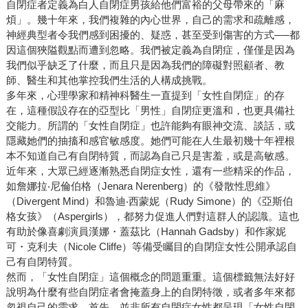
自閉症者定義為白人自閉症男孩給他們富裕的父母帶來的「麻
煩」。幾十年來，我們複雜的內心世界，自己的需求和疏離感，
神經典型者令我們感到困擾的、疑惑，甚至受到傷害的方式──都
因這個狹隘觀點而遭到忽略。我們被定義為自閉症，僅僅是因為
我們似乎缺乏了什麼，而且只是因為我們的障礙對照顧者、教
師、醫生和其他掌控我們生活的人構成挑戰。
多年來，心理學家和精神科醫生一直提到「女性自閉症」的存
在，這種假設存在的亞型比「男性」自閉症更溫和，也更具備社
交能力。所謂的「女性自閉症」也許能夠有眼神交流、談話，或
隱藏她們的抽搐和感官敏感度。她們可能在人生最初幾十年裡根
本不知道自己有自閉特質，而認為自己只是害羞，或是高敏感。
近年來，大眾已經逐漸熟悉自閉症女性，還有一些精采的作品，
如詹娜拉‧尼倫伯格（Jenara Nerenberg）的《發散性思維》
（Divergent Mind）和魯迪‧西蒙妮（Rudy Simone）的《亞斯伯
格女孩》（Aspergirls），都努力促進人們對這群人的認識。這也
有助於像喜劇演員漢娜・蓋茲比（Hannah Gadsby）和作家妮
可・克利夫（Nicole Cliffe）等備受矚目的自閉症女性公開承認自
己有自閉特質。
然而，「女性自閉症」這個概念的問題重重。這個標籤無法好好
說明為什麼有些自閉症者會掩蓋身上的自閉特徵，或者多年來都
忽視自己的需求。首先，並非所有自閉症女性都呈現「女性自閉