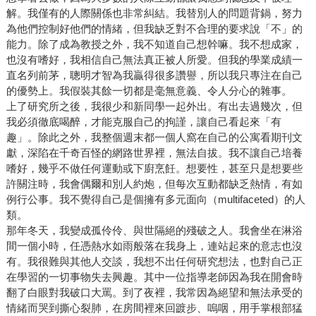
解。我僅有的人際關係也非常糾結。我替別人的問題背鍋，努力
為他們控制好他們的情緒，但我缺乏對不合理的要求說「不」的
能力。除了成為教授之外，我不知道自己想幹嘛。我不想成家，
也沒有嗜好，我相信自己無法真正被人所愛。但我的學業成績一
直名列前茅，聰明才智為我贏得很多讚譽，所以我只專注在自己
的優勢上。我假裝其餘一切都是毫無意義、令人分心的雜事。
上了研究所之後，我很少和新同學一起外出。有出去過幾次，但
我必須徹底喝醉，才能克服自己的拘謹，讓自己看起來「有
趣」。除此之外，我整個週末都一個人窩在自己的公寓看期刊文
獻，深陷在千奇百怪的網路世界裡，無法自拔。我不讓自己培養
嗜好，幾乎不做任何運動或下廚烹飪。想要性，甚至只是想要些
許關注時，我會偶爾和別人約炮，但每次互動都缺乏熱情，有如
例行公事。我不覺得自己是個擁有多元面向（multifaceted）的人
類。
那年冬天，我變成孤伶伶、與世隔絕的殘破之人。我會坐在淋浴
間一個小時，任憑熱水如雨般落在我身上，連站起來的意志也沒
有。我很難與其他人交談，我想不出任何研究想法，也對自己正
在學習的一切事物失去興趣。其中一位指導老師因為我在開會時
翻了白眼對我破口大罵。到了夜裡，我常因為絕望和無法承受的
情緒而哭到撕心裂肺，在房間裡來回踱步、嗚咽，用手掌根部猛