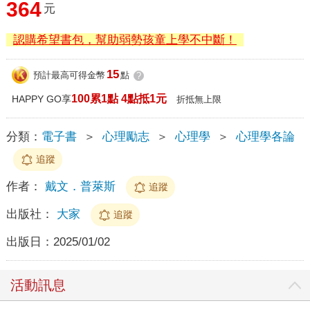
364
元
認購希望書包，幫助弱勢孩童上學不中斷！
15
預計最高可得金幣
點
?
100累1點 4點抵1元
HAPPY GO享
折抵無上限
分類：
電子書
＞
心理勵志
＞
心理學
＞
心理學各論
追蹤
作者：
戴文．普萊斯
追蹤
出版社：
大家
追蹤
出版日：
2025/01/02
活動訊息