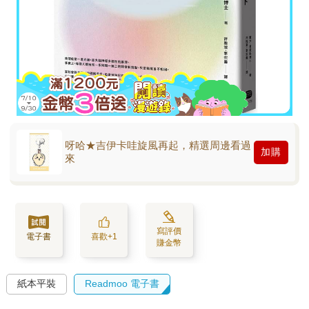
呀哈★吉伊卡哇旋風再起，精選周邊看過
加購
來
寫評價
電子書
喜歡+1
賺金幣
紙本平裝
Readmoo 電子書