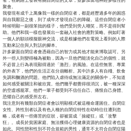
者，在網路上發表有關自閉症的文章，並參加當地神經多樣性的
聚會。
我發現有成千上萬像我一樣的自閉症者，都是經歷過多年的困惑
與自我厭惡之後，到了成年才發現自己的障礙。這些自閉症者小
時候明顯一副很笨拙的樣子，他們受到旁人嘲笑，而不是得到幫
助。他們和我一樣也發展出一套融入社會的應對策略。例如盯著
一個人的額頭模擬眼神交流，或是根據他們在電視上看到的人際
互動來記住與人對話的腳本。
許多蒙面自閉症者會憑藉自己的智力或其他才能來博取認可。另
外一些人則變得極為被動，因為一旦他們能淡化自己的個性，就
不必冒上行為表現顯得過於「激烈」的風險。在這些無害、專業
的外表下，他們的生活正在分崩離析。其中許多人有自殘、飲食
失調和酗酒的問題。他們陷入虐待或無法滿足的關係中，不知道
如何感受被關注和被欣賞。他們幾乎都覺得很消沉，被一種深深
的空虛感籠罩。他們一輩子都受到不信任自己、痛恨自己身體、
恐懼自己的感受所左右。
我注意到有幾類自閉症者會以明顯模式被這種命運困住。自閉症
女性、跨性別者以及有色人種的自閉症特性在幼時往往遭到忽
略，或者有一些痛苦的症狀，卻被當成「操縱狂」或「攻擊
狂」。成長於貧困家庭、無法獲得心理健康資源的自閉症者也是
如此。同性戀和性別不符合規範的男性，通常不太符合自閉症陽