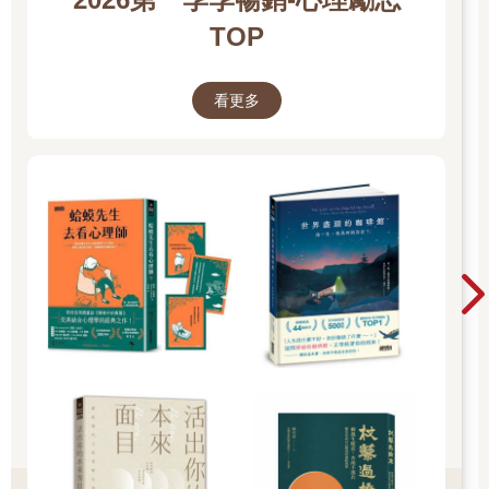
告訴別人，他們不願意相信我。我的生活太有條有理，以至於他
TOP
們無法意識到這一切有多困難。坦白說，這些事情一直以來都很
難，而直到如今也還是沒人想知道那有多難。」
到目前為止，我已經聽到數百名具有自閉特質的人講述類似克莉
看更多
絲特爾這樣的故事。有些細節不同，但敘事主軸始終一致：一個
孩子表現出有困難的早期跡象，可是一旦提起障礙這個詞，家人
和老師就會遲疑、猶豫。有些父母親或祖父母本身就具有自閉症
特徵，他們並不理會孩子的訴苦，聲稱每個人都承受著自己經歷
過的社會壓力、感官敏感、胃病問題或是模糊認知（cognitive
fuzziness）。小孩生命中的每個人都沒有將障礙解釋為一個人的
運作方式（以及他們需要什麼幫助才能運作），而是解釋為一種
損害的跡象。所以他們把標籤推開，告訴孩子別再大驚小怪。他
們相信自己正在幫助孩子「超越」限制、變得堅強，於是鼓勵孩
子不要明顯表現出奇怪的樣子，或者永遠都不要尋求幫助。
儘管蒙面的自閉症兒童無法解釋為何他們覺得生活如此艱難，但
他們還是一樣在承受痛苦。他們已經盡最大努力表現出對人的友
善，同儕卻發現他們有一些講不出來的「不對勁」，並把他們排
除在外。當孩子讓自己變得渺小、不引人注目，他們就會得到一
些自己極為渴望卻永遠無法滿足的關愛。因此，他們愈來愈常這
樣做，把內心那個說自己受到了不公平對待的聲音消去。他們努