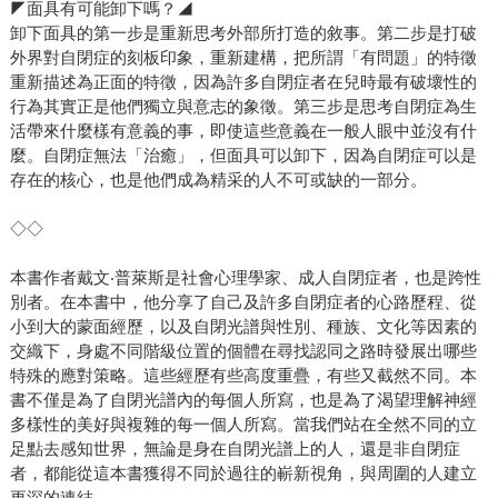
◤面具有可能卸下嗎？◢
卸下面具的第一步是重新思考外部所打造的敘事。第二步是打破
外界對自閉症的刻板印象，重新建構，把所謂「有問題」的特徵
重新描述為正面的特徵，因為許多自閉症者在兒時最有破壞性的
行為其實正是他們獨立與意志的象徵。第三步是思考自閉症為生
活帶來什麼樣有意義的事，即使這些意義在一般人眼中並沒有什
麼。自閉症無法「治癒」，但面具可以卸下，因為自閉症可以是
存在的核心，也是他們成為精采的人不可或缺的一部分。
◇◇
本書作者戴文‧普萊斯是社會心理學家、成人自閉症者，也是跨性
別者。在本書中，他分享了自己及許多自閉症者的心路歷程、從
小到大的蒙面經歷，以及自閉光譜與性別、種族、文化等因素的
交織下，身處不同階級位置的個體在尋找認同之路時發展出哪些
特殊的應對策略。這些經歷有些高度重疊，有些又截然不同。本
書不僅是為了自閉光譜內的每個人所寫，也是為了渴望理解神經
多樣性的美好與複雜的每一個人所寫。當我們站在全然不同的立
足點去感知世界，無論是身在自閉光譜上的人，還是非自閉症
者，都能從這本書獲得不同於過往的嶄新視角，與周圍的人建立
更深的連結。