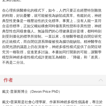
在心理疾病醫療化的模式下，如今，人們只要正在經歷特別難熬
的時期，好比憂鬱，就可能被視為缺陷或異常。有鑑於此，神經
典型性更像是一種壓迫性的文化標準。事實上，沒有人能一直符
合這些標準，正如父權結構會同時傷害異性戀和非異性戀，神經
典型性也同樣會傷人。無論我們的心理健康是好是壞，都時時刻
刻受到僵化的標準所箝制。一直以來，生物醫學都是自閉症研究
的正統模式，而自閉症譜系障礙被視為腦功能缺陷。精神醫學在
自閉光譜的議題上仍在演進中，神經多樣性模式提供了自閉症研
究另一種取徑，促進更多討論。本書如同打開新的可能，讓醫學
模型與神經多樣性模式或許更能互為輔助，「障礙」和「差異」
不再是二分法。
作者
戴文‧普萊斯博士（Devon Price PhD）
戴文•普萊斯是社會心理學家、作家和神經多樣性倡議者，專注於