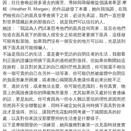
因，往往會喚起很多過去的痛苦。導師與障礙權益倡議者希瑟‧摩
根（Heather R. Morgan）的作品啟發了本書，她向我強調，在我
們檢視自己的面具並學會摘下之前，必須先承認，我們一直想要
對世界隱藏起來的那個自己，就是我們可以信任的人。
她說：「我認為人們試著思考他們的面具從何而來，並且在他們
知道在面具底下的那個人很安全之前就想著要摘下面具，這樣做
可能有點冒險。如果我們沒有一個安全的地方可以站，光是談到
摘下面具就可能很嚇人。」
不論是我自己的生活，還是書中受訪的自閉症者的生活，我都看
到正面的證據說明摘下面具的過程絕對值得。但如果你剛開始這
段旅程，並且對於真正的自己感到茫然及困惑，你可能還不相信
有一個可貴的自己在另外一頭等著。你可能仍然被媒體中自閉症
的負面形象所困擾，或者擔心揭開面具會讓你看起來比較不正
常、過於古怪，或者無法去愛。你可能也意識到，有些真實、物
質上的風險會讓你的障礙無所遁形，尤其如果你又處於社會邊緣
的話，更是如此。你可會因為一些令人難以置信的理性原因而把
坦然與不安全聯繫起來，同時不確定如何及何時摘下面具對你來
說才是值得。所以，讓我們先花點時間考慮一下揭開面具的好
處，以及對你來說沒那麼壓抑的生活會是什麼樣子。
以下是摩根開發的一項練習，她與服務對象第一次見面時就會實