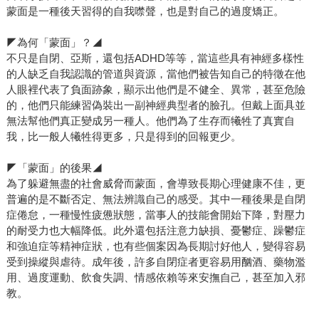
蒙面是一種後天習得的自我噤聲，也是對自己的過度矯正。
◤為何「蒙面」？◢
不只是自閉、亞斯，還包括ADHD等等，當這些具有神經多樣性
的人缺乏自我認識的管道與資源，當他們被告知自己的特徵在他
人眼裡代表了負面跡象，顯示出他們是不健全、異常，甚至危險
的，他們只能練習偽裝出一副神經典型者的臉孔。但戴上面具並
無法幫他們真正變成另一種人。他們為了生存而犧牲了真實自
我，比一般人犧牲得更多，只是得到的回報更少。
◤「蒙面」的後果◢
為了躲避無盡的社會威脅而蒙面，會導致長期心理健康不佳，更
普遍的是不斷否定、無法辨識自己的感受。其中一種後果是自閉
症倦怠，一種慢性疲憊狀態，當事人的技能會開始下降，對壓力
的耐受力也大幅降低。此外還包括注意力缺損、憂鬱症、躁鬱症
和強迫症等精神症狀，也有些個案因為長期討好他人，變得容易
受到操縱與虐待。成年後，許多自閉症者更容易用酗酒、藥物濫
用、過度運動、飲食失調、情感依賴等來安撫自己，甚至加入邪
教。