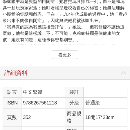
學家眼中就是典型的自閉症：她會把玩具排成一列，而不是和玩
具一起玩扮家家酒；她盯著牆壁邊咬著自己的棉被；她無法理解
小團體的笑話和戲弄。但在一九九○年代成長的過程中，她「看起
來出來不夠像自閉症」，因此無法輕易被診斷出來。
「我媽真的認為我應該接受評估，」她說。「但我爺爺不讓她這
麼做，他都是這樣說，不，不可能，克莉絲特爾是個健康的女
孩！她沒有問題，這種事你想都別想。」
克莉絲特爾的爺爺很可能認為自己是在保護她，避免她被貼上一
個會帶來終生羞辱的標籤。他當然不是唯一這樣做的人。規避標
看更多
籤（label avoidance：採取方法規避診斷）是身心障礙和心理健
康污名化常見的後果。公開確認自己為障礙者確實表示在許多人
眼中能力較差，也較缺乏人性。儘管掩飾自己的障礙身分可能會
詳細資料
帶來損害，弄巧成拙，但這絕不是一種偏執的行為，而是障礙者
面對社會偏見時理性思考的結果。這也不是自閉症獨有的狀況，
許多患有精神疾病和隱性身體障礙的人也會選擇規避診斷可能帶
語言
中文繁體
裝訂
來的恥辱印記。
ISBN
9786267561218
分級
普通級
我的父親一輩子都在隱瞞自己的腦性麻痺和癲癇症。除了我的祖
母、我的母親，最後還有我之外，沒有人知道他的病情。他從未
商品規
上過大學，因為那樣需要透露自己對校園障礙服務的需求。他只
頁數
352
18開17*23cm
格
申請那些不需要書寫或打字的工作，以免暴露出自己在一些細微
動作上低落的掌控能力。我小時候幫他的割草生意打傳單，因為