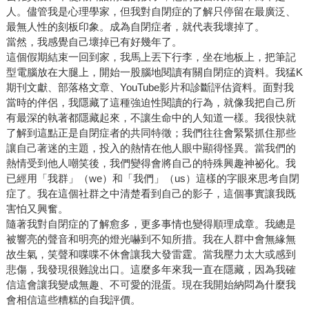
人。儘管我是心理學家，但我對自閉症的了解只停留在最廣泛、
最無人性的刻板印象。成為自閉症者，就代表我壞掉了。
當然，我感覺自己壞掉已有好幾年了。
這個假期結束一回到家，我馬上丟下行李，坐在地板上，把筆記
型電腦放在大腿上，開始一股腦地閱讀有關自閉症的資料。我猛K
期刊文獻、部落格文章、YouTube影片和診斷評估資料。面對我
當時的伴侶，我隱藏了這種強迫性閱讀的行為，就像我把自己所
有最深的執著都隱藏起來，不讓生命中的人知道一樣。我很快就
了解到這點正是自閉症者的共同特徵；我們往往會緊緊抓住那些
讓自己著迷的主題，投入的熱情在他人眼中顯得怪異。當我們的
熱情受到他人嘲笑後，我們變得會將自己的特殊興趣神祕化。我
已經用「我群」（we）和「我們」（us）這樣的字眼來思考自閉
症了。我在這個社群之中清楚看到自己的影子，這個事實讓我既
害怕又興奮。
隨著我對自閉症的了解愈多，更多事情也變得順理成章。我總是
被響亮的聲音和明亮的燈光嚇到不知所措。我在人群中會無緣無
故生氣，笑聲和喋喋不休會讓我大發雷霆。當我壓力太大或感到
悲傷，我發現很難說出口。這麼多年來我一直在隱藏，因為我確
信這會讓我變成無趣、不可愛的混蛋。現在我開始納悶為什麼我
會相信這些糟糕的自我評價。