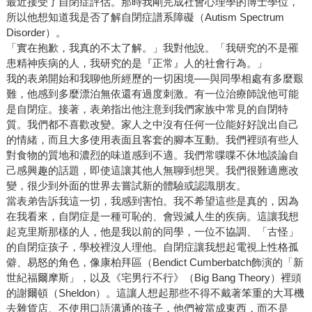
最近接受了自閉症評估。那時我剛完成社會心理學的博士學位，
所以他想知道我是否了解自閉症譜系障礙（Autism Spectrum
Disorder）。
「實在抱歉，我真的不太了解。」我對他說。「我研究的不是罹
患精神疾病的人，我研究的是『正常』人的社會行為。」
我的表弟開始和我聊他所經歷的一切困境──與同學相處有多麼艱
難，他感到多麼漂泊無依還有過度刺激。有一位治療師說他可能
是自閉症。接著，表弟指出他注意到我們家族中常見的自閉特
質。我們都不喜歡改變。家人之中沒有任何一位能好好說出自己
的情緒，而且大多使用表面且客套的腳本互動。我們裡頭有些人
對食物的質地和濃烈的味道感到不適。我們常喋喋不休地談論自
己感興趣的話題，即使這讓其他人無聊到想哭。我們很難適應改
變，很少到外面的世界去嘗試新的體驗或認識朋友。
當表弟告訴我這一切，我感到害怕。我不希望這些是真的，因為
在我看來，自閉症是一種可恥的、會毀滅人生的疾病。這讓我想
起克里斯那樣的人，他是我以前的同學，一位不協調、「古怪」
的自閉症孩子，學校裡沒人理他。自閉症讓我想起電視上性格孤
僻、易怒的角色，像康柏拜區（Bendict Cumberbatch飾演的「新
世紀福爾摩斯」，以及《宅男行不行》（Big Bang Theory）裡頭
的謝爾頓（Sheldon）。這讓人想起那些不得不戴著笨重的大耳機
去雜貨店、不使用口語溝通的孩子，他們被當成東西，而不是