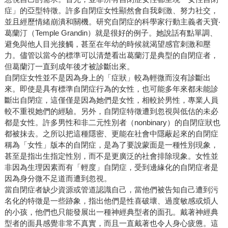
症」的亞型特徵。許多自閉症女性顯然會自我刺激、努力社交，
並且經歷情緒崩潰和關機。研究自閉症的科學家行動主義者天寶‧
葛蘭汀（Temple Grandin）就是很好的例子。她說話有點單調、
避免與他人目光接觸，甚至在年幼的時候就渴望感官刺激和壓
力。儘管以當今的標準可以清楚看出葛蘭汀是典型的自閉症者，
但葛蘭汀一直到成年後才被診斷出來。
自閉症女性並不是因為身上的「症狀」較為輕微而沒有診斷出
來。即使是具有標準自閉症行為的女性，也可能多年來都未能診
斷出自閉症，這僅僅是因為她們是女性，相較於男性，專業人員
較不重視她們的經驗。另外，自閉症特徵遭到忽視與低估的未必
都是女性。許多男性和非二元性別者（nonbinary）的自閉症狀也
都被抹去。之所以把這種隱密、更能在社會中隱蔽起來的自閉症
稱為「女性」版本的自閉症，是為了要說蒙面是一種性別現象，
甚至是指出生指定性別，而不是更廣泛的社會排除現象。女性並
非因為生理因素而有「輕度」自閉症，受到邊緣化的自閉症者是
因為身分微不足道而遭到忽視。
當自閉症者缺少資源或管道認識自己，當他們被告知自己遭到污
名化的特徵是一些跡象，指出他們是性喜破壞、過度敏感或煩人
的小孩，他們也只能發展出一種神經典型者的面孔。戴著神經典
型者的面具感覺非常不真實，而且一直戴著也令人身心疲憊。這