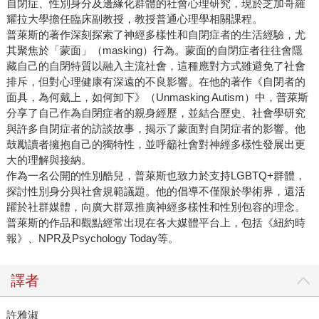
自閉症、性別身分及邊緣化群體的社會心理研究，現於芝加哥羅
耀拉大學擔任臨床副教授，教授普通心理學相關課程。
普萊斯的著作深刻探索了神經多樣性和自閉症者的生活經驗，尤
其聚焦於「蒙面」（masking）行為。蒙面的自閉症者往往會隱
藏自己的自閉特質以融入主流社會，這種應對方式雖避免了社會
排斥，但對心理健康有深遠的不良影響。在他的著作《自閉者的
面具，為何戴上，如何卸下》（Unmasking Autism）中，普萊斯
分享了自己作為自閉症者的親身經歷，並結合歷史、社會學研究
與許多自閉症者的訪談故事，揭示了蒙面對自閉症者的影響。他
鼓勵讀者擁抱自己的獨特性，並呼籲社會對神經多樣性發展出更
大的理解與接納。
作為一名公開的性別酷兒，普萊斯也致力於支持LGBTQ+群體，
探討性別身分與社會規範議題。他的倡導不僅限於學術界，還活
躍於社群媒體，向廣大群眾推廣神經多樣性和性別包容的理念。
普萊斯的作品和觀點經常出現在各大媒體平台上，包括《紐約時
報》、NPR及Psychology Today等。
譯者
許雅淑