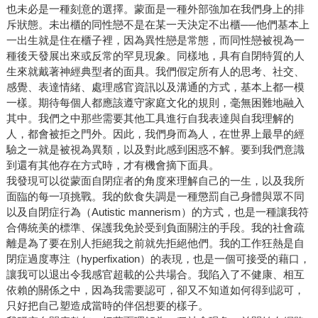
也未必是一種刻意的選擇。蒙面是一種外部強加在我們身上的排
斥狀態。未出櫃的同性戀不是在某一天決定不出櫃──他們基本上
一出生就是住在櫃子裡，因為異性戀是常態，而同性戀被視為一
種後天發展出來或反常的罕見現象。同樣地，具有自閉特質的人
生來就戴著神經典型者的面具。我們假定所有人的思考、社交、
感覺、表達情緒、處理感官資訊以及溝通的方式，基本上都一模
一樣。期待每個人都應該遵守家庭文化的規則，毫無困難地融入
其中。我們之中那些需要其他工具進行自我表達與自我理解的
人，都會被拒之門外。因此，我們身而為人，在世界上最早的經
驗之一就是被視為異類，以及對此感到困惑不解。要到我們意識
到還有其他存在方式時，才有機會摘下面具。
我發現可以從蒙面自閉症者的角度來理解自己的一生，以及我所
面臨的每一項挑戰。我的飲食失調是一種懲罰自己身體與眾不同
以及自閉症行為（Autistic mannerism）的方式，也是一種讓我符
合傳統美的標準、保護我免於受到負面關注的手段。我的社會疏
離是為了要在別人拒絕我之前就先拒絕他們。我的工作狂熱是自
閉症過度專注（hyperfixation）的表現，也是一個可接受的藉口，
讓我可以退出令我感官超載的公共場合。我陷入了不健康、相互
依賴的關係之中，因為我需要認可，卻又不知道如何得到認可，
只好把自己塑造成當時的伴侶想要的樣子。