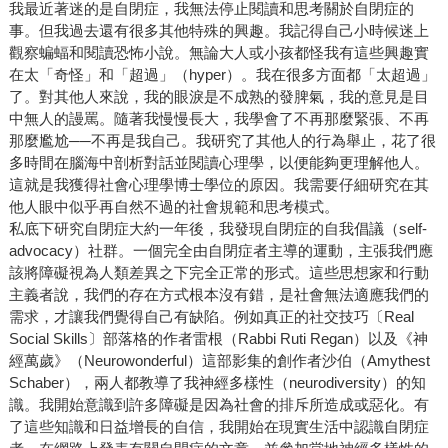
我最近著迷的是自閉症，我無法停止閱讀和思考關於自閉症的
事。但我過去還有很多其他特殊的興趣。我記得自己小時候迷上
觀察蝙蝠和閱讀恐怖小說。無論大人或小孩都怪我有這些興趣實
在太「奇怪」和「超過」（hyper）。我在很多方面都「太超過」
了。對其他人來說，我的眼淚是不成熟的發脾氣，我的意見是目
中無人的謾罵。隨著我慢慢長大，我學會了不再那麼緊張、不再
那麼尷尬──不再是我自己。我研究了其他人的行為舉止，花了很
多時間在腦海中剖析對話並閱讀心理學，以便能夠更理解他人。
這就是我獲得社會心理學博士學位的原因。我需要仔細研究在其
他人眼中似乎再自然不過的社會規範和思考模式。
私底下研究自閉症大約一年後，我發現自閉症的自我倡議（self-
advocacy）社群。一個完全由自閉症者主導的運動，主張我們應
該將障礙視為人類差異之下完全正常的形式。這些思想家和行動
主義者說，我們的存在方式根本沒有錯，是社會無法適應我們的
需求，才讓我們覺得自己有缺陷。例如真正的社交技巧〔Real
Social Skills〕部落格的作者雷根（Rabbi Ruti Regan）以及《神
經萬歲》（Neurowonderful）這部影集的創作者沙伯（Amythest
Schaber），兩人都教導了我神經多樣性（neurodiversity）的知
識。我開始意識到許多障礙是因為社會的排斥所造成或惡化。有
了這些知識和日益增長的自信，我開始在現實生活中認識自閉症