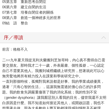
05第五章 重新思考自閉症
06第六章 建立自閉的生活
07第七章 培養自閉症者的關係
08第八章 創造一個神經多元的世界
09結 語 整合
序／導讀
前言：格格不入
二○○九年夏天我從克利夫蘭搬到芝加哥時，內心真不覺得自己需
要交朋友。那時我才二十一歲，外表嚴肅、個性孤僻，一心認定
自己不需要其他人。我搬到城裡繼續上研究所，想著就此可以心
無旁騖地將所有精力投入在課業和學術研究之中。
一直到那個時候，孤獨對我來說都是好事。我的學業成績優異，
過著「只有心智的生活」，這讓我無需過於擔心自己的許多問
題。我的飲食失調嚴重傷害了我的消化系統；我的性別不安
（gender dysphoria）讓我厭惡別人看我的目光，儘管我還不太明
白原因是什麼。我不知道如何接近其他人，或開啟話題，我也不
想學著去做，因為大多數的人際互動都讓我感到惱怒及不被理