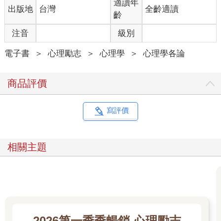
適讀年
出版地
台灣
全齡適讀
他自己無法使用電腦。我是在十幾歲時才發現他的狀況，在他與
齡
我母親的婚姻破裂之後，他哭著向我坦白，彷彿這是一個可怕的
祕密。他告訴我，他的母親要他隱瞞實際情況，因為在他成長的
注音
級別
阿帕拉契山區小鎮，公開的殘疾是難以接受的。羞恥和自我厭惡
一直如影隨形，直到他死於糖尿病（這是他成年後才罹患的，他
電子書
＞
心理勵志
＞
心理學
＞
心理學各論
也拒絕接受治療）。
直到他去世多年後，我才發現自己有自閉症，但他是第一個向我
商品評價
證明隱藏自己的障礙是多麼痛苦和自我毀滅的人。他一輩子都在
隱藏自己真實的模樣，而他的防禦機制卻慢慢殺死了他。
一九九○年代期間，規避標籤在潛在自閉症孩童的父母之中相當普
寫評價
遍，因為人們對這種情況理解很貧乏，並且將其妖魔化。自閉症
者被視為智力障礙者，而智力障礙者並沒有受到重視或尊重，因
此許多家庭竭盡心力不讓孩子背上這個標籤。儘管克莉絲特爾的
相關主題
祖父本意是想要保護她免受偏見和被低能化，但他的作法也剝奪
了她的權利，讓她無法獲得重要的自我認識、教育資源，以及她
在自閉症社群中的位置。她的家人沒有詢問過克莉絲特爾的想
法，就決定讓她承受痛苦並隱藏她的神經多樣性，而不是說出她
在世界上的邊緣位置。作為二十多歲才被診斷出自閉症的成年
人，克莉絲特爾現在還在處理這個決定的後果。
她說：「現在我知道自己有自閉症，但我發現得太晚了。如果我
2026第一季季暢銷-心理勵志