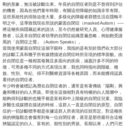
剛的形象，無法被診斷出來。年長的自閉症者則是不曾得到評估
的機會，因為在他們童年時期，有關這些障礙的知識非常有限。
這些系統性的排除迫使大量、多樣化的障礙者群體生活在隱晦不
明之中。這導致我現在所說的蒙面自閉症（masked Autism）──
將這種疾病隱藏起來的說法，至今仍然被研究人員、心理健康服
務者，以及非自閉症者領導的自閉症組織普遍忽略，例如飽受謾
罵的「自閉症之聲」（Autism Speaks）。
當我使用蒙面自閉症這個字眼時，我指的是有別於我們在大部分
的診斷工具和幾乎所有媒體描述自閉症時所呈現的標準面貌。由
於自閉症是一種相當複雜且多面向的疾病，涵蓋許多不同的特
徵，可用多種不同的方式表現出來，我也同時指向因階級、種
族、性別、年紀、得不到醫療資源等各種原因，而未能獲得認真
看待的自閉症者。
年少時會被標記為潛在自閉症者的，通常是有著傳統「陽剛」興
趣和嗜好的白人男孩。即使在這個相對具有特權的白人階層中，
能夠得到診斷的也幾乎都是富裕和中上階級的自閉症兒童。當臨
床醫生或媒體在描述的時候，這群人一直是自閉症的原型。自閉
症的一切診斷標準都是依據這群人所表現的症狀而定。對這種疾
病的狹隘觀念會傷害到每一位自閉症者，甚至是那些最符合這種
狹隘認定的白人、富有的、順性別的男孩。長期以來，人們只把