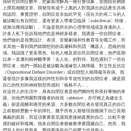
我研究自閉症數年，把蒙面理解為一種社會現象，並開始在網路
上撰寫相關文章。我發現有成千上萬的人對我講出的話產生共鳴
與認同。事實證明，自閉症並非如此罕見（現在大約有二％的人
被診斷出有自閉症，還有更多人帶著亞臨床〔subclinical〕特徵，
或無法獲得診斷）。不論是我所在的心理學領域或是身邊的人，
許多人私下告訴我他們也是神經多樣者。我遇過一些自閉症者，
他們做的是視覺設計、表演、音樂劇場和性教育等全職工作，而
非其他一看到我們就聯想到的高邏輯和所謂「機器人」思維的領
域。我認識了更多黑色、棕色人種及原住民自閉症者，他們長期
以來一直遭到精神醫學界「去人化」的對待。我也遇到了一些自
閉症者，他們一開始是被診斷為邊緣型人格障礙、對立性反抗症
（Oppositional Defiant Disorder）或自戀型人格障礙等疾病。我
還發現許多像我這樣的跨性別和非常規性別的自閉症者，總是因
自己的性別和神經類型而感到「格格不入」。
在這些人的生活中，身為自閉症者是他們獨特性和美好事物的來
源。但他們周圍對障礙者的歧視（ableism，亦可稱之為健全主
義）卻是疏離和痛苦的來源。大多數自閉症者在發現真正的自己
之前都經歷數十年的掙扎。幾乎所有人都發現很難摘下自己長期
佩戴的面具，而這項事實甚至讓我更接納真實的自己，比較不會
感到破碎和孤獨。很多自閉症者都被教導要隱藏自己。然而，我
們加入的社群愈多，覺得要偽裝自己的壓力也就愈小。