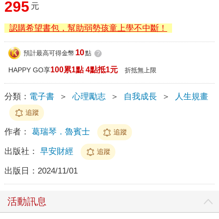
295
元
認購希望書包，幫助弱勢孩童上學不中斷！
10
預計最高可得金幣
點
?
100累1點 4點抵1元
HAPPY GO享
折抵無上限
分類：
電子書
＞
心理勵志
＞
自我成長
＞
人生規畫
追蹤
作者：
葛瑞琴．魯賓士
追蹤
出版社：
早安財經
追蹤
出版日：
2024/11/01
活動訊息