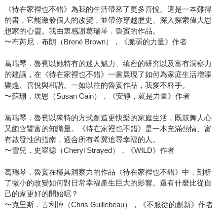
《待在家裡也不錯》為我的生活帶來了更多喜悅。這是一本難得
的書，它能激發個人的改變，並帶你穿越歷史、深入探索偉大思
想家的心靈。我由衷感謝葛瑞琴．魯賓的作品。
〜布芮尼．布朗（Brené Brown），《脆弱的力量》作者
葛瑞琴．魯賓以她特有的迷人魅力、縝密的研究以及富有洞察力
的建議，在《待在家裡也不錯》一書展現了如何為家庭生活增添
樂趣、喜悅與和諧。一如以往的魯賓作品，我愛不釋手。
〜蘇珊．坎恩（Susan Cain），《安靜，就是力量》作者
葛瑞琴．魯賓以獨特的方式創造更快樂的家庭生活，既鼓舞人心
又飽含豐富的知識量。《待在家裡也不錯》是一本充滿熱情、富
有啟發性的指南，適合所有希冀追尋幸福的人。
〜雪兒．史翠德（Cheryl Strayed），《WILD》作者
葛瑞琴．魯賓在極具洞察力的作品《待在家裡也不錯》中，剖析
了微小的改變如何對日常幸福產生巨大的影響。還有什麼比從自
己的家更好的開始呢？
〜克里斯．古利博（Chris Guillebeau），《不服從的創新》作者