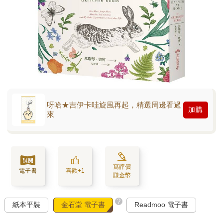
呀哈★吉伊卡哇旋風再起，精選周邊看過
加購
來
寫評價
電子書
喜歡+1
賺金幣
?
紙本平裝
金石堂 電子書
Readmoo 電子書