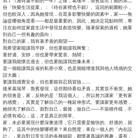
寫了《過得還不錯的一年》之後，葛瑞琴．魯賓提出了她的第二
份「快樂生活提案」：《待在家裡也不錯》。這回的範圍較小，
但也較深入，因為她發現，在眾多影響快樂的因素中，家——無
論從哪個角度看——都是最重要的。因此，她決定花點時間，專
注在如何從家庭生活中發現並創造快樂。隨著探索的過程，她看
到自己一些有趣的面向：
對自己的家，我有著矛盾的期望──
我希望家能讓我平靜，但也要能讓我興奮；
要舒適、安靜，但也要帶來驚喜、熱鬧；
要讓我能懷念過去，但也要能讓我想像未來；
是一個能讓我反省的私密小窩，也是個能增進我與他人情感的交
誼大廳；
要讓我感覺安全，但也要能容忍我冒險……
後來葛瑞琴．魯賓發現，這些期待看似矛盾，其實並不衝突。她
的領會是，家，反映的是「我這個人」，所以努力讓家「更有家
的感覺」，其實是了解自己的一種延伸形式。要讓家更有感覺，
她得先了解自己、面對自己，最後，做自己——不裝模作樣，不
必懷有戒心，這，才是真正的簡單。
家，未必要展現什麼深奧道理，它只需要是愉快的、舒適的，就
夠了。這其中的快樂哪裡來？來自態度，來自一個人的「內在設
計」，來自對日常生活的各種細節，都懷著真誠的興趣，還有，