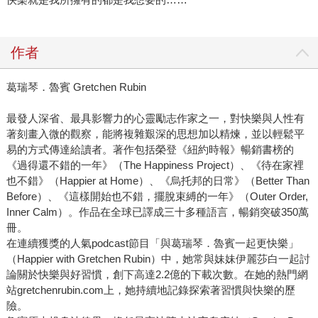
作者
葛瑞琴．魯賓 Gretchen Rubin
最發人深省、最具影響力的心靈勵志作家之一，對快樂與人性有
著刻畫入微的觀察，能將複雜艱深的思想加以精煉，並以輕鬆平
易的方式傳達給讀者。著作包括榮登《紐約時報》暢銷書榜的
《過得還不錯的一年》（The Happiness Project）、《待在家裡
也不錯》（Happier at Home）、《烏托邦的日常》（Better Than
Before）、《這樣開始也不錯，擺脫束縛的一年》（Outer Order,
Inner Calm）。作品在全球已譯成三十多種語言，暢銷突破350萬
冊。
在連續獲獎的人氣podcast節目「與葛瑞琴．魯賓一起更快樂」
（Happier with Gretchen Rubin）中，她常與妹妹伊麗莎白一起討
論關於快樂與好習慣，創下高達2.2億的下載次數。在她的熱門網
站gretchenrubin.com上，她持續地記錄探索著習慣與快樂的歷
險。