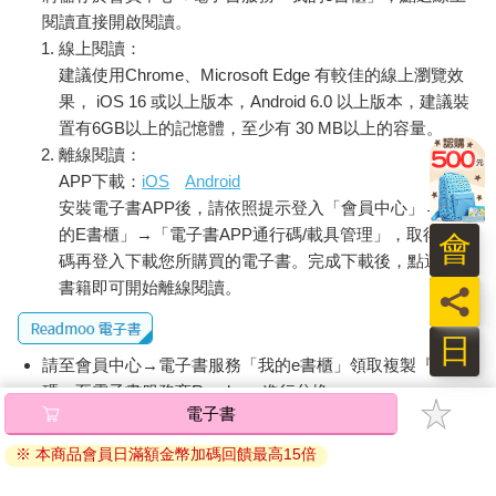
閱讀直接開啟閱讀。
線上閱讀：
建議使用Chrome、Microsoft Edge 有較佳的線上瀏覽效
果， iOS 16 或以上版本，Android 6.0 以上版本，建議裝
置有6GB以上的記憶體，至少有 30 MB以上的容量。
離線閱讀：
APP下載：
iOS
Android
安裝電子書APP後，請依照提示登入「會員中心」→「我
的E書櫃」→「電子書APP通行碼/載具管理」，取得通行
會
碼再登入下載您所購買的電子書。完成下載後，點選任一
書籍即可開始離線閱讀。
員
日
請至會員中心→電子書服務「我的e書櫃」領取複製『兌換
碼』至電子書服務商Readmoo進行兌換。
電子書
退換貨須知：
※ 本商品會員日滿額金幣加碼回饋最高15倍
因版權保護，您在金石堂所購買的電子書僅能以金石堂專屬
的閱讀軟體開啟閱讀，無法以其他閱讀器或直接下載檔案。