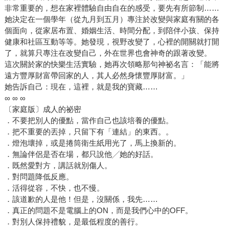
非常重要的，想在家裡體驗自由自在的感受，要先有所節制……
她決定在一個學年（從九月到五月）專注於改變與家庭有關的各
個面向，從家居布置、婚姻生活、時間分配，到陪伴小孩、保持
健康和社區互動等等。她發現，視野改變了，心裡的開關就打開
了，就算只專注在改變自己，外在世界也會神奇的跟著改變。
這次關於家的快樂生活實驗，她再次領略那句神祕名言：「能將
遠方豐厚財富帶回家的人，其人必然身懷豐厚財富。」
她告訴自己：現在，這裡，就是我的寶藏……
∞ ∞ ∞
〔家庭版〕成人的祕密
．不要把別人的優點，當作自己也該培養的優點。
．把不重要的丟掉，只留下有「連結」的東西。。
．燈泡壞掉，或是捲筒衛生紙用光了，馬上換新的。
．無論伴侶是否在場，都只說他╱她的好話。
．既然愛對方，講話就別傷人。
．對問題降低反應。
．活得從容，不快，也不慢。
．該道歉的人是他！但是，沒關係，我先……
．真正的問題不是電腦上的ON，而是我們心中的OFF。
．對別人保持禮貌，是最低程度的善行。