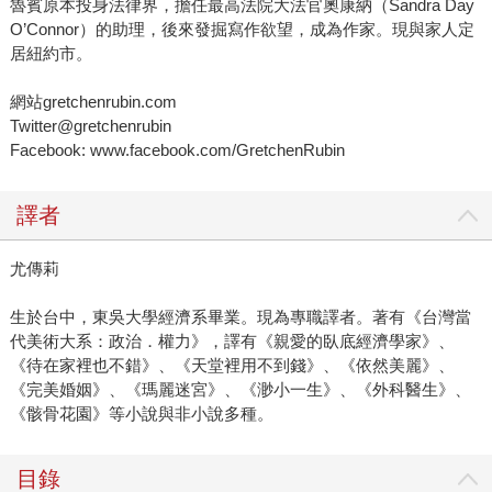
魯賓原本投身法律界，擔任最高法院大法官奧康納（Sandra Day
O’Connor）的助理，後來發掘寫作欲望，成為作家。現與家人定
居紐約市。
網站gretchenrubin.com
Twitter@gretchenrubin
Facebook: www.facebook.com/GretchenRubin
譯者
尤傳莉
生於台中，東吳大學經濟系畢業。現為專職譯者。著有《台灣當
代美術大系：政治．權力》，譯有《親愛的臥底經濟學家》、
《待在家裡也不錯》、《天堂裡用不到錢》、《依然美麗》、
《完美婚姻》、《瑪麗迷宮》、《渺小一生》、《外科醫生》、
《骸骨花園》等小說與非小說多種。
目錄