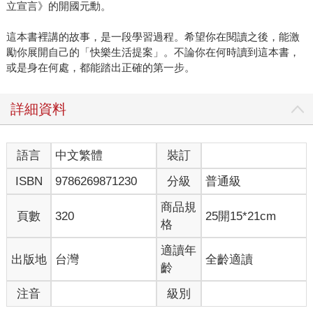
立宣言》的開國元勳。
這本書裡講的故事，是一段學習過程。希望你在閱讀之後，能激
勵你展開自己的「快樂生活提案」。不論你在何時讀到這本書，
或是身在何處，都能踏出正確的第一步。
詳細資料
語言
中文繁體
裝訂
ISBN
9786269871230
分級
普通級
商品規
頁數
320
25開15*21cm
格
適讀年
出版地
台灣
全齡適讀
齡
注音
級別