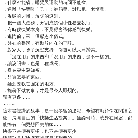
．什麼都能省，睡覺與運動的時間不能省。
．遠離「快樂吸血蟲」：抱怨鬼、討厭鬼、懶惰鬼。
．溫暖的迎接，溫暖的道別。
．把一個大任務，分割成幾個小任務去執行。
．有時候快樂本身，不見得會讓你感到快樂。
．進門前，來一個感恩小儀式。
．外在的整潔，有助於內在的平靜。
．對家人，除了沉默支持，你還可以大肆讚美。
．「沒在用」的東西和「沒用」的東西，是不一樣的。
．讀說明書，也是一種成長。
．身在福中深知福。
．只買需要的東西。
．鑰匙要收在固定的地方。
．拖著不做的事，才是最令人厭煩的。
還有更多……
∞ ∞ ∞
這本書裡講的故事，是一段學習的過程。希望有助於你在閱讀之
後，展開自己的「快樂生活提案」。無論何時、或身在何處，都
能擁有一個更想回去的家……
快樂不是擁有更多，也不是擁有更少，
快樂就是我所擁有的都是我想要的……