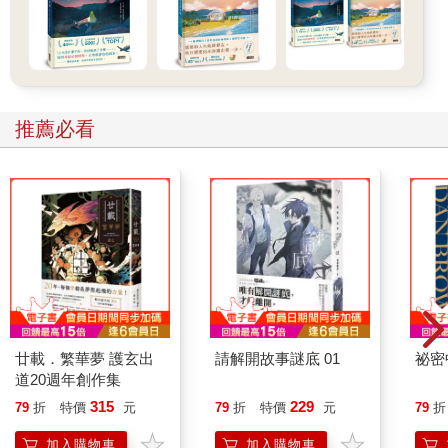
推薦必看
廿載．繁華夢 護玄出
請解開故事謎底 01
祕密
道20週年創作集
315
229
79
折
特價
元
79
折
特價
元
79
折
加入購物車
加入購物車