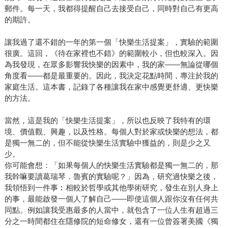
郵件。每一天，我都得提醒自己去接受自己，同時對自己有更高
的期許。
讓我過了還不錯的一年的第一個「快樂生活提案」，實驗的範圍
很廣。這回，《待在家裡也不錯》的範圍較小，但也較深入。因
為我發現，在眾多影響我快樂的因素中，我的家——無論從哪個
角度看——都是最重要的。因此，我決定花點時間，專注於我的
家庭生活。這本書，記錄了各種讓我在家中感覺更舒適、更快樂
的方法。
當然，這是我的「快樂生活提案」，所以也反映了我特有的環
境、價值觀、興趣，以及性格。每個人對於家或快樂的想法，都
是獨一無二的，但不能從快樂生活實驗中獲益的，則是少之又
少。
你可能會想：「如果每個人的快樂生活實驗都是獨一無二的，那
我幹嘛要讀葛瑞琴．魯賓的實驗呢？」因為，研究過快樂之後，
我領悟到一件事︰相較於哲學或其他學術研究，發生在別人身上
的事，最能啟發一個人了解自己——即使這個人跟你沒有任何共
同點。例如讓我受惠最多的人當中，就包含了一位人生有超過三
分之一時間都住在隱修院的短命修女，還有一位曾簽署美國《獨