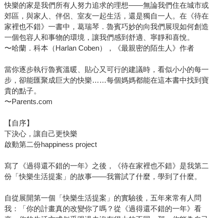
快樂的家是我們所有人努力追求的理想——無論我們住在城市或
郊區，與家人、伴侶、室友一起生活，還是獨自一人。在《待在
家裡也不錯》一書中，葛瑞琴．魯賓巧妙的向我們展現如何創造
一個包容人和事物的環境，讓我們感到舒適、寧靜和喜悅。
〜哈蘭．科本（Harlan Coben），《最親密的陌生人》作者
當你逐步執行魯賓溫暖、貼心又可行的建議時，看似小小的每一
步，卻能匯聚成巨大的快樂……每個媽媽都能在這本書中找到寶
貴的點子。
〜Parents.com
【自序】
下決心，讓自己更快樂
啟動第二份happiness project
寫了《過得還不錯的一年》之後，《待在家裡也不錯》是我第二
份「快樂生活提案」的故事——我嘗試了什麼，學到了什麼。
自從展開第一個「快樂生活提案」的實驗後，五年來常有人問
我：「你的計畫真的改變你了嗎？從《過得還不錯的一年》看