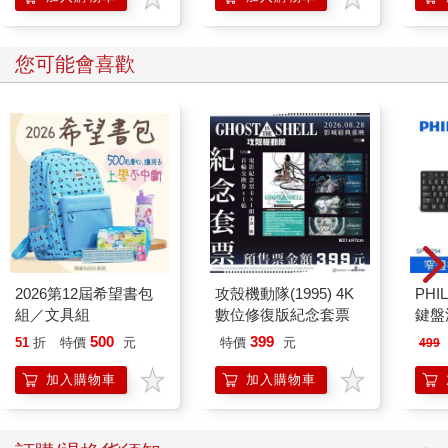
您可能會喜歡
2026第12屆希望書包
攻殼機動隊(1995) 4K
PHI
組／文具組
數位修復版紀念套票
鍵盤滑
500
399
51
折
特價
元
特價
元
499
加入購物車
加入購物車