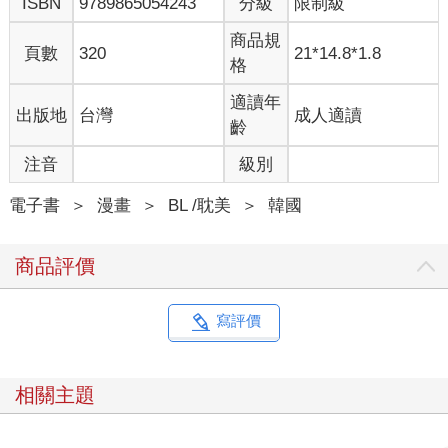
ISBN
9789865054243
分級
限制級
商品規
頁數
320
21*14.8*1.8
格
適讀年
出版地
台灣
成人適讀
齡
注音
級別
電子書
＞
漫畫
＞
BL /耽美
＞
韓國
商品評價
寫評價
相關主題