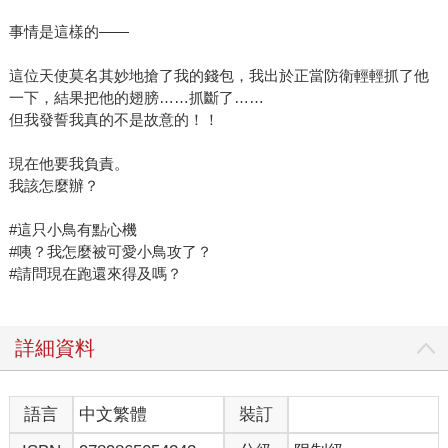
事情是這樣的——
這位天使莫名其妙地搶了我的錢包，我出於正當防衛輕輕抓了他
一下，結果把他的翅膀……抓斷了……
但我發誓我真的不是故意的！！
現在他要我負責。
我該怎麼辦？
#這只小鳥有點心機
#咦？我怎麼被可愛小鳥攻了？
#請問現在跑還來得及嗎？
詳細資料
語言
中文繁體
裝訂