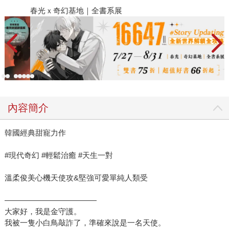
春光ｘ奇幻基地｜全書系展
2
內容簡介
韓國經典甜寵力作
#現代奇幻 #輕鬆治癒 #天生一對
溫柔俊美心機天使攻&堅強可愛單純人類受
————————————
大家好，我是金守護。
我被一隻小白鳥敲詐了，準確來說是一名天使。