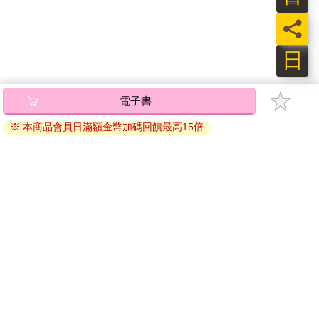
員
日
電子書
※ 本商品會員日滿額金幣加碼回饋最高15倍
關於我們
門市查詢
分紅大聯盟
客服中心
加好友
訂閱
粉絲團
追蹤
聯絡我們
公司名稱：金石網絡股份有限公司