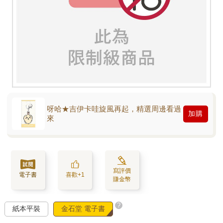
呀哈★吉伊卡哇旋風再起，精選周邊看過
加購
來
寫評價
電子書
喜歡+1
賺金幣
?
紙本平裝
金石堂 電子書