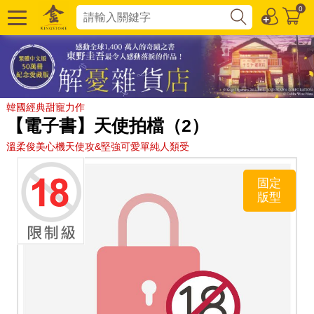
0
韓國經典甜寵力作
【電子書】天使拍檔（2）
溫柔俊美心機天使攻&堅強可愛單純人類受
固定
版型