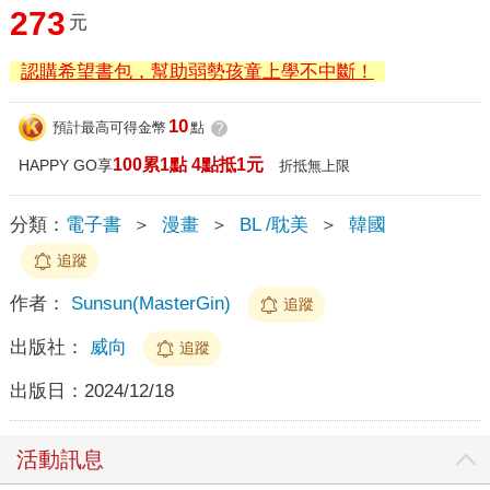
273
元
認購希望書包，幫助弱勢孩童上學不中斷！
10
預計最高可得金幣
點
?
100累1點 4點抵1元
HAPPY GO享
折抵無上限
分類：
電子書
＞
漫畫
＞
BL /耽美
＞
韓國
追蹤
作者：
Sunsun(MasterGin)
追蹤
出版社：
威向
追蹤
出版日：
2024/12/18
活動訊息