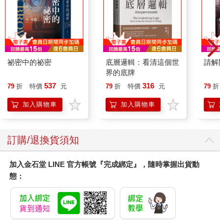
祕密中的祕密
底層邏輯：看清這個世
請解
界的底牌
537
316
79
折
特價
元
79
折
特價
元
79
折
加入購物車
加入購物車
訂購/退換貨須知
加入金石堂 LINE 官方帳號『完成綁定』，隨時掌握出貨動
態：