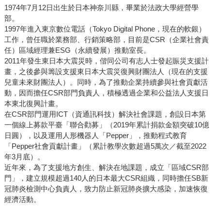
1974年7月12日出生於日本神奈川縣，畢業於法政大學經營學
部。
1997年進入東京數位電話（Tokyo Digital Phone，現在的軟銀）
工作，曾任職於業務部、行銷策略部，目前是CSR（企業社會責
任）區域經理兼ESG（永續發展）推動室長。
2011年發生東日本大震災時，偕同公司有志人士發起賑災支援計
畫，之後參與籌設支援東日本大震災復興財團法人（現在的支援
兒童未來財團法人）。同時，為了推動企業持續參與社會貢獻活
動，因而擔任CSR部門負責人，積極透過企業和公益法人支援日
本東北復興計畫。
在CSR部門運用ICT（資通訊科技）解決社會課題，創設日本第
一個線上募款平臺「聯合勸募」（2019年累計捐款金額突破10億
日圓），以及運用人形機器人「Pepper」，推動程式教育
「Pepper社會貢獻計畫」（累計教學次數超過5萬次／截至2022
年3月底）。
近年來，為了支援地方創生、解決在地課題，成立「區域CSR部
門」，建立規模超過140人的日本最大CSR組織，同時擔任SB新
冠肺炎檢測中心負責人，致力防止新冠肺炎擴大感染，加速恢復
經濟活動。