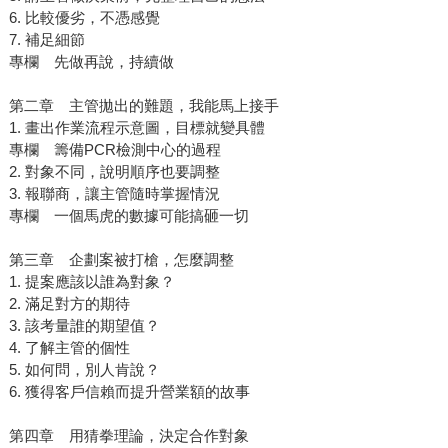
6. 比較優劣，不憑感覺
7. 補足細節
專欄 先做再說，持續做
第二章 主管拋出的難題，我能馬上接手
1. 畫出作業流程示意圖，目標就變具體
專欄 籌備PCR檢測中心的過程
2. 對象不同，說明順序也要調整
3. 報聯商，讓主管隨時掌握情況
專欄 一個馬虎的數據可能搞砸一切
第三章 企劃案被打槍，怎麼調整
1. 提案應該以誰為對象？
2. 滿足對方的期待
3. 該考量誰的期望值？
4. 了解主管的個性
5. 如何問，別人肯說？
6. 獲得客戶信賴而提升營業額的故事
第四章 用猜拳理論，決定合作對象