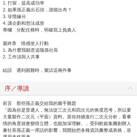
1. 打探，提高成功率
2. 如果孫正義出石頭，誰能出布？
3. 珍惜緣分
4. 讓企劃和想法成形
專欄 分配任務時，明確寫上負責人
最終章 情感使人行動
1. 為什麼我願意追隨孫社長
2. 工作須與人共事
結語 遇到困難時，嘗試這兩件事
序／導讀
前言 那些孫正義交給我的棘手難題
「因為你是普通人，無法從三次元和四次元的角度思考，所以要
大量製作二次元（平面）資料。當你持續進行二次元分析，看事
情的角度就會變得立體，也能加深理解。」受到軟銀集團創辦人
兼社長孫正義一席話的影響，我開始把各種資訊彙整成表格，並
運用表格思考。