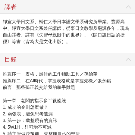
譯者
靜宜大學日文系、輔仁大學日本語文學系研究所畢業。豐原高
中、靜宜大學日文系兼任講師，從事日文教學及翻譯多年，現為
自由譯者。譯有《失智母親眼中的世界》、《開口說日語的捷
徑》等書（皆為大是文化出版）。
目錄
推薦序一 表格，最佳的工作輔助工具／孫治華
推薦序二 在AI時代，掌握表格就是掌握先機／張永錫
前言 那些孫正義交給我的棘手難題
第一章 老闆的指示多半很籠統
1. 成功的企劃怎麼做？
2. 兩張表，避免思考遺漏
3. 第一步：彙整現有的資訊
4. 5W1H，只可增不可減
5. 請主管做決策前，先整理自己的想法