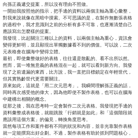
向孫正義遞交提案，所以沒有理由不照做。
一開始我按照他的指示，把手邊的資料以兩個主軸為重心彙整，
對我來說就像在黑暗中摸索。不可思議的是，在製作無數張表格
的過程中，我才意識到之前的分析有多不可靠，也逐漸清楚自己
應該寫出怎麼樣的提案。
我發現，比起關注三種以上的資料，以兩個主軸為重心，資訊會
變得更鮮明，並且顯現出單獨數據看不到的價值。可以說，二次
元表格會在腦海中變得立體。
最初，即使彙整做好的表格，往往還是散亂的、看不出所以然。
然而，當一堆無意義的表格混在一起，就可以看到新方向。我發
現了之前遺漏的東西，比方說，我一直把目標鎖定在年輕世代，
但其實熟齡世代更需要關注。
原來如此，這就是「用二次元思考」。我瞬間理解孫正義的話，
同時再次感受他的偉大，因為他即使不製作表格，也可以在腦海
中建構出相關的概念。
從那之後，我在思考時一定會製作二次元表格。我發現把手邊的
資料彙整成表格後，就能跳脫「行銷就是如此」和「這個階段就
應該用這個方案」的偏見，轉換角度思考。
當然每項工作和案件都有不同的狀況和內容，並非光靠製作表格
就一定能撰寫出好企劃。不過，製作表格有助於抓到問題核心，