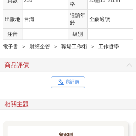
頁數
256
25開15*21cm
格
現東日本大震災後，東北遭遇千年未有的災情時，孫正義流著眼
淚激動說出「我必須做點什麼」的樣子。
適讀年
出版地
台灣
全齡適讀
我感受到孫正義除了致力於事業和投資外，還有「想為社會做點
齡
什麼」真摯的一面。因此我也下定決心，無論如何都要達成使
命，努力透過PCR檢測防止新冠肺炎疫情擴大，幫助日本早日恢
注音
級別
復經濟活動。
為了理解相關資訊，我請教公司的健康顧問，也到處打聽，又找
電子書
＞
財經企管
＞
職場工作術
＞
工作哲學
內閣府等相關機構諮詢，首先製作作業流程示意圖，以掌握一連
串的大致流程。
商品評價
作業流程示意圖完成後，應該就會清楚了解所需的相關人士、物
品和時間，因此我想辦法先製作流程示意圖。有了這張圖，原本
目標只是模糊的「執行PCR檢測」，變成具體的「PCR檢測有這
寫評價
八個必要流程。第一個流程需要……、第二個流程需要……、第
三個流程需要……」。
目標變具體後，就可以分派工作給部屬或聯絡相關專業人士。即
相關主題
使時間不足，也可以高效、迅速的討論。
數字化，使目的和觀點變明確
不過，也有很想具體描寫，卻決定不了數字的情況。比方說構想