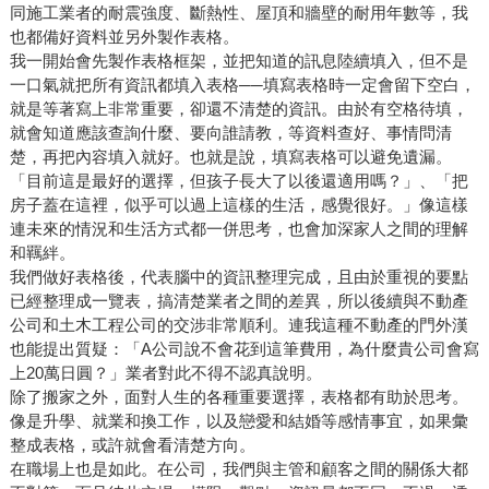
同施工業者的耐震強度、斷熱性、屋頂和牆壁的耐用年數等，我
也都備好資料並另外製作表格。
我一開始會先製作表格框架，並把知道的訊息陸續填入，但不是
一口氣就把所有資訊都填入表格──填寫表格時一定會留下空白，
就是等著寫上非常重要，卻還不清楚的資訊。由於有空格待填，
就會知道應該查詢什麼、要向誰請教，等資料查好、事情問清
楚，再把內容填入就好。也就是說，填寫表格可以避免遺漏。
「目前這是最好的選擇，但孩子長大了以後還適用嗎？」、「把
房子蓋在這裡，似乎可以過上這樣的生活，感覺很好。」像這樣
連未來的情況和生活方式都一併思考，也會加深家人之間的理解
和羈絆。
我們做好表格後，代表腦中的資訊整理完成，且由於重視的要點
已經整理成一覽表，搞清楚業者之間的差異，所以後續與不動產
公司和土木工程公司的交涉非常順利。連我這種不動產的門外漢
也能提出質疑：「A公司說不會花到這筆費用，為什麼貴公司會寫
上20萬日圓？」業者對此不得不認真說明。
除了搬家之外，面對人生的各種重要選擇，表格都有助於思考。
像是升學、就業和換工作，以及戀愛和結婚等感情事宜，如果彙
整成表格，或許就會看清楚方向。
在職場上也是如此。在公司，我們與主管和顧客之間的關係大都