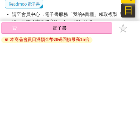
日
請至會員中心→電子書服務「我的e書櫃」領取複製『兌換
碼』至電子書服務商Readmoo進行兌換。
電子書
退換貨須知：
※ 本商品會員日滿額金幣加碼回饋最高15倍
因版權保護，您在金石堂所購買的電子書僅能以金石堂專屬
的閱讀軟體開啟閱讀，無法以其他閱讀器或直接下載檔案。
依據「消費者保護法」第19條及行政院消費者保護處公告之
「通訊交易解除權合理例外情事適用準則」，非以有形媒介
提供之數位內容或一經提供即為完成之線上服務，經消費者
事先同意始提供。（如：電子書、電子雜誌、下載版軟體、
虛擬商品…等），
不受「網購服務需提供七日鑑賞期」的限
制
。為維護您的權益，建議您先使用「試閱」功能後再付款
購買。