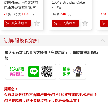
德國Alpecin-強健髮根
16647 Birthday Cake
幸運
關注社會貢獻議題。因此我找機會與王貞治見面，與他談起「感
控油無矽靈咖啡因洗髮
小卡組
195
應募款」活動。
凝露375ml/瓶-C1強健
王貞治不只熱心的聽我說明還大為贊同，甚至表示願意出席記者
1169
240
73
折
特價
元
特價
元
180
髮根(護髮洗髮精/男士
會。因此，我馬上發郵件告訴孫正義「王貞治會出席記者會」，
調理頭皮洗髮液/0矽靈
加入購物車
加入購物車
於是孫正義也表示可以出席記者會。
滋潤洗頭髮水/一般髮
工作至今，猜拳理論幫了我無數次的忙。
質適用)
比方說成立SB新冠肺炎檢測中心時，國立國際醫療研究中心的醫
師給我們諸多協助，背後也有猜拳理論相助。其實軟銀的企業健
訂購/退換貨須知
康管理顧問曾是國立國際醫療研究中心的職員，透過這層關係，
我得以與理事長面談。
加入金石堂 LINE 官方帳號『完成綁定』，隨時掌握出貨動
如果沒有這些準備就貿然去拜訪國立國際醫療研究中心，我可能
態：
連理事長的面都見不上。如果有無論如何都想請出馬的關鍵人
物，光靠自己無能為力的時候，一定要找出「可以讓關鍵人物出
面的人＝與關鍵人物猜拳會贏的人」。
多了這層助力，事情會意外的進展順利。
提醒您！！
金石堂及銀行均不會請您操作ATM! 如接獲電話要求您前往
ATM提款機，請不要聽從指示，以免受騙上當！