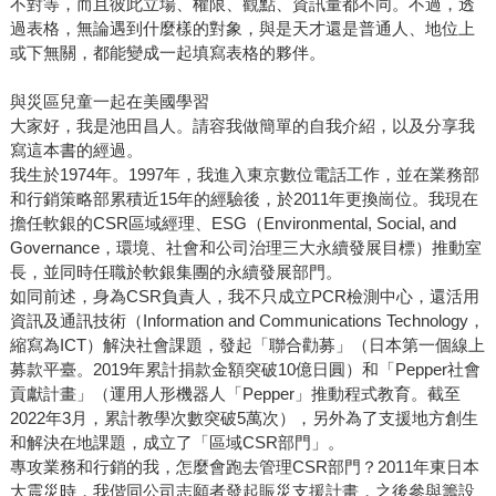
不對等，而且彼此立場、權限、觀點、資訊量都不同。不過，透
過表格，無論遇到什麼樣的對象，與是天才還是普通人、地位上
或下無關，都能變成一起填寫表格的夥伴。
與災區兒童一起在美國學習
大家好，我是池田昌人。請容我做簡單的自我介紹，以及分享我
寫這本書的經過。
我生於1974年。1997年，我進入東京數位電話工作，並在業務部
和行銷策略部累積近15年的經驗後，於2011年更換崗位。我現在
擔任軟銀的CSR區域經理、ESG（Environmental, Social, and
Governance，環境、社會和公司治理三大永續發展目標）推動室
長，並同時任職於軟銀集團的永續發展部門。
如同前述，身為CSR負責人，我不只成立PCR檢測中心，還活用
資訊及通訊技術（Information and Communications Technology，
縮寫為ICT）解決社會課題，發起「聯合勸募」（日本第一個線上
募款平臺。2019年累計捐款金額突破10億日圓）和「Pepper社會
貢獻計畫」（運用人形機器人「Pepper」推動程式教育。截至
2022年3月，累計教學次數突破5萬次），另外為了支援地方創生
和解決在地課題，成立了「區域CSR部門」。
專攻業務和行銷的我，怎麼會跑去管理CSR部門？2011年東日本
大震災時，我偕同公司志願者發起賑災支援計畫，之後參與籌設