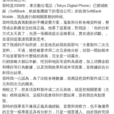
那時是2008年，東京數位電話（Tokyo Digital Phone）已變成軟
銀（SoftBank，軟銀集團旗下的電信公司）的前身SoftBank
Mobile，我負責行銷相關業務的時候。
當時我負責籌劃新的手機資費方案，蒐集和分析各種資料後，整
理成企劃書並交給孫正義。他看了提案後，對我說：「你的分析
方式太天真了，光憑一張圖就提出這種看法，實在過於武斷。」
並退回提案讓我重新思考。
當下我感到不知所措，於是他丟給我前面那句「大量製作二次元
資料」。不過，雖然被要求用二次元表格分析，但我一開始根本
不知道要製作什麼樣的表格，完全是一頭霧水。
行銷策略大都以年齡、性別和地區等資料為基礎，加上消費金額
和嗜好等行為數據，以及預期效果和成本等因素，並根據綜合分
析得出結果。
當時我一心認為，為了比較各種數據，就應該把資料製作成三次
元和四次元的圖表。
相較之下，把各項資料製作成二次元表格，就是把相關要素（主
軸）精簡成兩項。這樣到底會得到什麼結果，當初我也有點懷
疑。
那時的我畢竟不像孫正義具備經驗、直覺和洞察力，也不像優秀
的主管一樣專業且具有分析力，只是一個普通人。由於我終究得