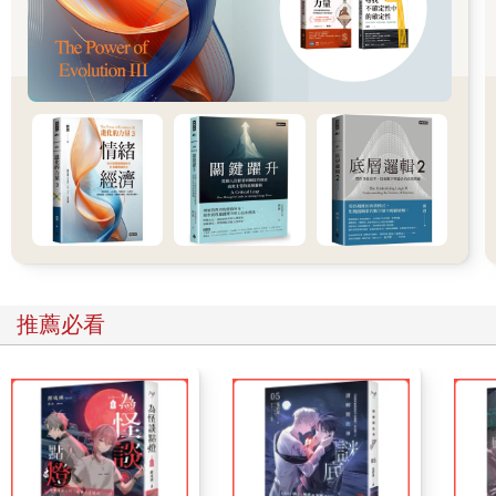
或許有人會認為：「這麼隨便的數字，不就等於不知道？」但話
不能這麼說。有了這個數據，就會知道20億座廁所太多、1,000萬
座廁所絕對不夠。比起「數字完全不明」的狀態，即使只是知道
「數千萬的量、不到1億」，也會更清楚應該準備多少程度的量。
即使只是假設也要做個估計，才能製作出可供討論的表格。不確
定的事項也要刻意寫出來，不過可以改成粗體字（或換成藍
字），讓大家都知道是「假設」。
這樣一來可以讓討論更有建設性，也可以讓沒有仔細看資料，只
憑印象就抱怨的人閉嘴。
如果被質疑「7月15日太晚了」，就拿出於評估階段所做的效益分
析表，和對方討論：「如果不要系統化，只單純設置檢測站，6月
15日就可以建立完成。」對此對方可能表示：「這一點沒做也無
所謂，總之加快速度，預定在6月15日建立完成。」或「那就沒辦
推薦必看
法了，只能預定在7月15日完工。」原本不確定的行程表，可以就
此確定下來。
根據這個要領往下確認表格內容，就可以一項項確定該決定的事
項。等到會議結束，整體計畫也大致擬定。
這是建設性討論的基礎，促使你和主管對於已決定事項、應該決
定的事項有明確的共識。最重要的是，即使面對孫正義這樣的天
才，我也可以按照自己的步驟，以對等立場談話。