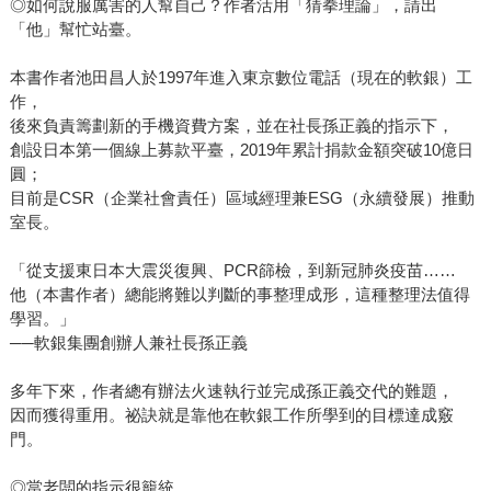
◎如何說服厲害的人幫自己？作者活用「猜拳理論」，請出
「他」幫忙站臺。
本書作者池田昌人於1997年進入東京數位電話（現在的軟銀）工
作，
後來負責籌劃新的手機資費方案，並在社長孫正義的指示下，
創設日本第一個線上募款平臺，2019年累計捐款金額突破10億日
圓；
目前是CSR（企業社會責任）區域經理兼ESG（永續發展）推動
室長。
「從支援東日本大震災復興、PCR篩檢，到新冠肺炎疫苗……
他（本書作者）總能將難以判斷的事整理成形，這種整理法值得
學習。」
──軟銀集團創辦人兼社長孫正義
多年下來，作者總有辦法火速執行並完成孫正義交代的難題，
因而獲得重用。祕訣就是靠他在軟銀工作所學到的目標達成竅
門。
◎當老闆的指示很籠統