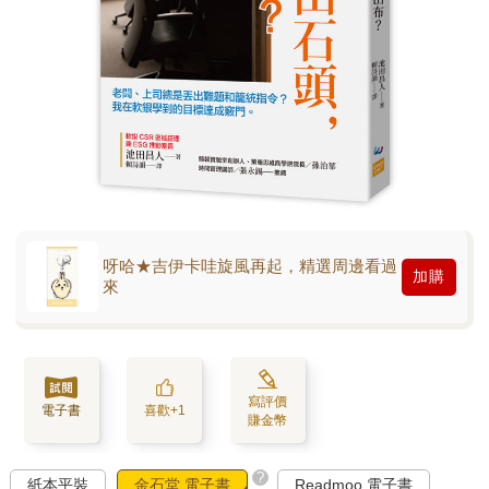
呀哈★吉伊卡哇旋風再起，精選周邊看過
加購
來
寫評價
電子書
喜歡+1
賺金幣
?
紙本平裝
金石堂 電子書
Readmoo 電子書