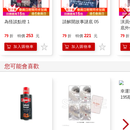
總之，按照表格說明的優點多到數不清。
如果孫正義出石頭，誰能出布？
為怪談點燈 1
請解開故事謎底 05
演員
底外
要找誰合作時，我會使用「猜拳理論」。猜拳理論是善用人脈找
253
221
79
折
特價
元
79
折
特價
元
79
折
重要對象合作的一種手法。
2014年我推行利用智慧手機和個人電腦捐款的企劃，名稱是「感
加入購物車
加入購物車
應募款」，只要下載專用的App，感應Logo標誌就可以輕鬆捐
款。
為了推廣這個企劃，我預計召開記者會公告消息，無論如何我都
您可能會喜歡
希望孫正義可以出席這個記者會。
孫正義是否出席記者會對社會的關注度影響很大，而且既然是以
軟銀的名義推行活動，孫正義是否出席也關係到消費者對品牌的
認知。
不過，即使對孫正義據實以告，他也不一定會出席。當時我想的
是：「用猜拳來思考，如果孫正義出石頭，能出布的人會是
誰？」
當時我腦中閃過的人選是王貞治。
軟銀之所以收購福岡大榮鷹隊（當時）進軍職棒，是因為孫正義
很尊敬王貞治。王貞治也很熱心推動世界少棒推廣基金會，強烈