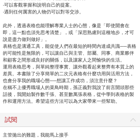
‧可以客觀掌握和說明自己的提案。
‧遇到任何厲害的人物仍可以對等交涉。
此外，透過表格也能理解專業人士的心態，像是「即使開會在
即，這一點也須先思考清楚」，或「深思熟慮到這種地步，才可
說是盡力做到做好」。
表格也是溝通工具，能促使人們在最短的時間內達成共識──表格
的可能性是無限的，可以讓自己與主管、部屬、同事、商業夥伴
和顧客之間形成良好的關係，以及讓家人之間愉快的生活。
運用表格思考，與單純整理事實、讓外觀看起來整齊有本質上的
差異。本書除了分享簡單的二次元表格有什麼功用與活用方法，
也會分享我的職場心態──想讓工作成功，須注意什麼？
在稱不上優秀職場人的菜鳥時期，孫正義對我說了前言開頭那些
話後，我開始製作數千張、甚至數萬張表格，從中學到表格的製
作和運用方法。希望這些方法可以為大家帶來一些幫助。
試閱
主管拋出的難題，我能馬上接手