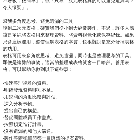
不著教，很簡單」，或「只靠二次元表格真的可以避免遺漏嗎？
令人懷疑」。
幫我多角度思考、避免遺漏的工具
說到二次元表格，確實我們從小到大經常製作。不過，許多人應
該是單純將表格用來整理資料、將資料視覺化或保存紀錄。如果
只會這樣運用，縱使理解表格的本質，也很難說是充分發揮表格
的功用。
表格可用來多角度思考、避免遺漏，同時也是整理思考的工具。
即便是複雜的事物，適當的整理成表格就會一目瞭然。善用表
格，可以幫助你做到以下這些事：
‧快速整理複雜的資料。
‧明確發現資料哪裡不足。
‧用銳利的角度比較與評估。
‧深入分析事物。
‧提出自己的構想。
‧督促團體成員工作盡責。
‧按照預定進行計畫。
‧沒有遺漏的和他人溝通。
‧製作整體和細節都一目瞭然的提案資料。