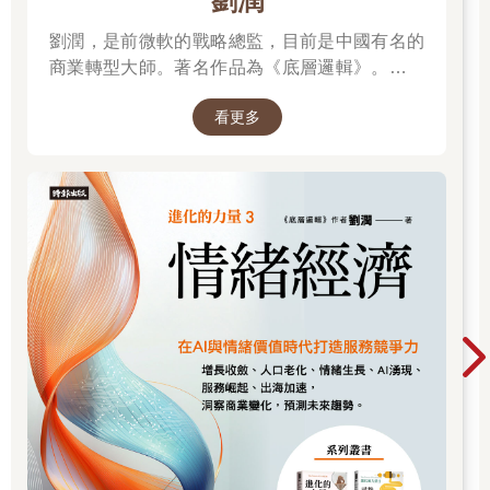
劉潤
了一個促銷方案，但不知道它的效益如何，新品的銷售反應也很
難預測。這時，我建議大家運用費米推論（Fermi Estimation）。
劉潤，是前微軟的戰略總監，目前是中國有名的
某段時期，外商顧問公司常提問與費米推論相關的面試問題，或
商業轉型大師。著名作品為《底層邏輯》。唯有
許很多人都曾聽說過。這是指把實際上無法計算和量化的未知數
透過「底層邏輯+環境變數」，才能在千變萬化
值，運用邏輯思考估算出大概數值──把整體因數分解，再用於建
看更多
的世界中，認清所有真相！
立假設。
「目前全世界有幾個人正在上廁所？」針對這個問題思考看看。
這當然不可能實際計算，且即使做了相關調查，也無法得到明確
答案。
雖說如此，面試時也不能說一句「我不知道」就帶過。那該如何
思考？在此分享一則思考範例：「首先，自己一整天上廁所的時
間大約是15分鐘，那就假設一整天的如廁時間有15分鐘。另一方
面，全世界人口目前約80億人。如果這些人一天有15分鐘在上廁
所，那就會是80億人÷24小時÷60分鐘×15分鐘＝約8,300萬人。所
以答案是大約8,300萬人。」
當然，這個思考原本就是建立在假設上，所以不是正確的數字。
但根據此推論，萬一全世界的廁所必須重建，就會需要這麼多廁
所。
「假設」的部分要清楚標示