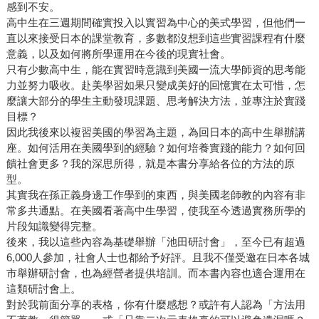
感到不安。
高中生在三週期間確實投入以實習為中心的美式學習，但他們一
直以來接受日本的課堂教育，多數都沒想到這些實習課程有什麼
意義，以及如何將所學運用在今後的現實社會。
只有少數高中生，能在實習時意識到美國一流大學師資的思考能
力並努力吸收。赴美學習如果只變成美好的回憶實在太可惜，怎
麼讓大部分的學生主動發現課題、思考解決方法，並專注於實踐
目標？
因此我後來以複習美國的學習為主題，為回日本的高中生舉辦講
座。如何活用在美國學到的經驗？如何培養實踐的能力？如何回
饋社會更多？我的深思所得，就是本書分享給各位的方法的原
型。
其實我在孫正義身邊工作學到的東西，與美國老師教的內容有非
常多共通點。在美國看著高中生學習，使我至今透過實務所學的
片段知識變得完整。
後來，我以這些內容為基礎舉辦「池田研討會」，至今已有超過
6,000人參加，社會人士也都給予好評。且我不僅受邀在日本各城
市舉辦研討會，也為經營者提供培訓。而本書內容也適合運用在
這類研討會上。
對於我前面分享的表格，你有什麼感想？或許有人認為「方法用