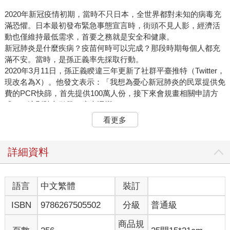
2020年新冠疫情初期，當時不只日本，全世界都對未知的病毒充
滿恐懼。日本最初發布緊急事態宣言時，街頭不見人影，經濟活
動也僅維持最低需求，首要之務就是安全和健康。
新冠肺炎是什麼疾病？疫苗何時可以完成？那段時期每個人都充
滿不安。當時，是孫正義率先採取行動。
2020年3月11日，孫正義睽違三年更新了社群平臺推特（Twitter，
現改名為X）。他發文表示：「我想為憂心新冠肺炎的民眾提供免
費的PCR快篩，首先提供100萬人份，接下來會規畫相關申請方
式。」這則貼文引發了廣大迴響。
人們活在不安之中，對經濟活動停止、社會停滯充滿危機感，於
看更多
是孫正義對身為CSR區域經理的我下達「籌備PCR檢測中心」的
指示。我身為負責人，從零開始籌設。
現在大家熟知的PCR檢測，在當時根本是聽都沒聽過。我沒有任
詳細資料
何醫療背景，PCR檢測到底是什麼？需要什麼流程？該請教誰？
該去哪裡申請相關許可證？要如何申請？什麼不可或缺？必須有
哪些成員參與？費用是多少？我根本毫無頭緒。
語言
中文繁體
裝訂
我身邊包含孫正義在內，沒有人具備籌設PCR檢測中心的必要資
ISBN
9786267505502
分級
普通級
訊。雖然我接下指示，卻完全搞不清楚狀況，也不知道從何著
手，甚至連哪裡不懂都不知道。
商品規
即使如此，我也說不出「不懂所以做不到」。當時，我的腦海浮