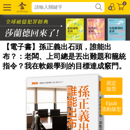
0
【電子書】孫正義出石頭，誰能出
布？：老闆、上司總是丟出難題和籠統
指令？我在軟銀學到的目標達成竅門。
固定
版型
Epub
流動版型