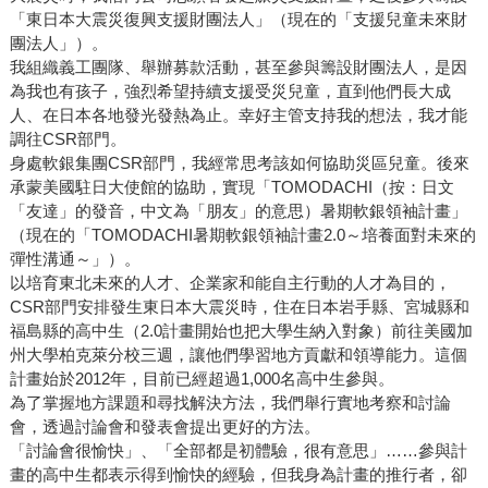
「東日本大震災復興支援財團法人」（現在的「支援兒童未來財
團法人」）。
我組織義工團隊、舉辦募款活動，甚至參與籌設財團法人，是因
為我也有孩子，強烈希望持續支援受災兒童，直到他們長大成
人、在日本各地發光發熱為止。幸好主管支持我的想法，我才能
調往CSR部門。
身處軟銀集團CSR部門，我經常思考該如何協助災區兒童。後來
承蒙美國駐日大使館的協助，實現「TOMODACHI（按：日文
「友達」的發音，中文為「朋友」的意思）暑期軟銀領袖計畫」
（現在的「TOMODACHI暑期軟銀領袖計畫2.0～培養面對未來的
彈性溝通～」）。
以培育東北未來的人才、企業家和能自主行動的人才為目的，
CSR部門安排發生東日本大震災時，住在日本岩手縣、宮城縣和
福島縣的高中生（2.0計畫開始也把大學生納入對象）前往美國加
州大學柏克萊分校三週，讓他們學習地方貢獻和領導能力。這個
計畫始於2012年，目前已經超過1,000名高中生參與。
為了掌握地方課題和尋找解決方法，我們舉行實地考察和討論
會，透過討論會和發表會提出更好的方法。
「討論會很愉快」、「全部都是初體驗，很有意思」……參與計
畫的高中生都表示得到愉快的經驗，但我身為計畫的推行者，卻