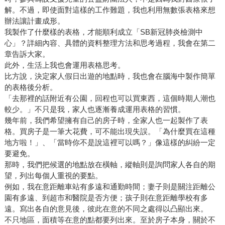
解。不過，即使面對這樣的工作難題，我也利用無數張表格來想
辦法讓計畫成形。
我製作了什麼樣的表格，才能順利成立「SB新冠肺炎檢測中
心」？詳細內容、具體的資料整理方法和思考過程，我會在第二
章告訴大家。
此外，生活上我也會運用表格思考。
比方說，決定家人假日出遊的地點時，我也會在腦海中製作簡單
的表格後分析。
「去那裡的話附近有公園，回程也可以買東西，這個時期人潮也
較少。」不只是我，家人也逐漸養成運用表格的習慣。
幾年前，我們希望擁有自己的房子時，全家人也一起製作了表
格。買房子是一筆大花費，可不能出現失誤。「為什麼買在這種
地方啦！」、「當時你不是說這裡可以嗎？」像這樣的糾紛一定
要避免。
那時，我們把候選的地點放在橫軸，縱軸則是詢問家人各自的期
望，列出每個人重視的要點。
例如，我在意距離車站有多遠和通勤時間；妻子則是關注距離公
園有多遠、到超市和醫院是否方便；孩子則在意距離學校有多
遠。寫出各自的意見後，彼此在意的不同之處得以凸顯出來。
不只地區，面積等在意的點都要列出來。至於房子本身，關於不