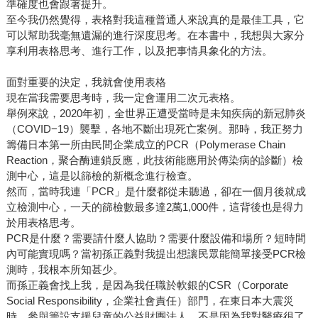
準確度也會跟著提升。
至今我仍然覺得，表格對我這種普通人來說真的是最佳工具，它
可以幫助我毫無遺漏的進行深度思考。在本書中，我想與大家分
享利用表格思考、進行工作，以及把事情具象化的方法。
面對重要的決定，我就會使用表格
現在當我需要思考時，我一定會運用二次元表格。
舉例來說，2020年初，全世界正遭受當時是未知疾病的新冠肺炎
（COVID−19）襲擊，各地不斷出現死亡案例。那時，我正努力
籌備日本第一所由民間企業成立的PCR（Polymerase Chain
Reaction，聚合酶連鎖反應，此技術能應用於傳染病的診斷）檢
測中心，這是以篩檢的新概念進行檢查。
然而，當時我連「PCR」是什麼都從未聽過，卻在一個月後就成
立檢測中心，一天的篩檢數最多達2萬1,000件，這背後也是得力
於用表格思考。
PCR是什麼？需要請什麼人協助？需要什麼設備和場所？短時間
內可能實現嗎？當初孫正義對我提出想讓民眾能簡單接受PCR檢
測時，我根本所知甚少。
而孫正義會找上我，是因為我任職於軟銀的CSR（Corporate
Social Responsibility，企業社會責任）部門，在東日本大震災
時，參與籌設支援兒童的公益財團法人，不是因為我對醫療很了