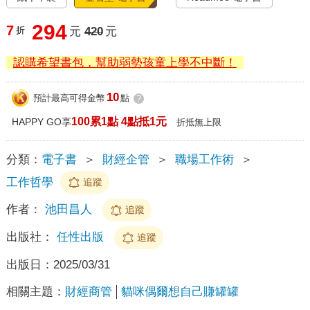
294
7
折
元
420
元
認購希望書包，幫助弱勢孩童上學不中斷！
10
預計最高可得金幣
點
?
100累1點 4點抵1元
HAPPY GO享
折抵無上限
分類：
電子書
＞
財經企管
＞
職場工作術
＞
工作哲學
追蹤
作者：
池田昌人
追蹤
出版社：
任性出版
追蹤
出版日：
2025/03/31
相關主題：
財經商管
貓咪偶爾想自己賺罐罐