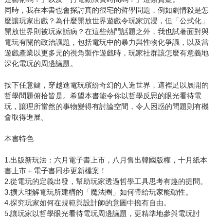
同時，我在本書也會探討真的很宅的哲學問題，例如劇情殺是怎
麼讓玩家出戲？為什麼開放世界遊戲令玩家沉浸，但「公式化」
開放世界則被玩家詬病？在這些熱門話題之外，我也試著面對與
電玩有關的政治議題，包括電玩中的暴力與性物化爭議，以及當
遊戲產業以更多元的視角製作遊戲時，玩家社群該怎麼有意義地
深化電玩的周邊議題。
按下任意鍵，穿越進電玩繽紛奇幻的人造世界，這裡足以展開的
哲學問題俯拾皆是。希望本書能令你以哲學反思的眼光看待電
玩，讓理所當然的事物變得有討論空間，令人困惑的問題則有機
會取得進展。
本書特色
1.出版新玩法：六月電子書上市，八月售出韓國版權，十月紙本
書上市＋電子書同步更新檔案！
2.從電玩的定義出發，幫助玩家透過哲學工具思考有趣的提問。
3.擴大理解電玩所建構的「魔法圈」如何帶給玩家能動性。
4.探究玩家如何在規範與設計師的意圖中擁有自由。
5.讓玩家以哲學眼光看待電玩周邊議題，更精準地參與電玩討