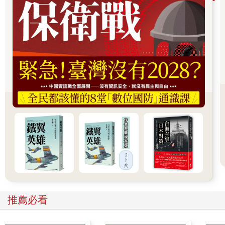
才成為假藥。
當我們擔憂虛假，可以說我們主要是在擔憂自己被這種冒充所欺
騙。從假鈔、假文憑到虛假的感情，若這些東西沒有欺騙的性
質，他們就不再算是假的東西。實體大富翁的玩具鈔票不是假
鈔，因為它們並不試圖冒充真鈔。你從愛情小說體驗到的甜蜜並
不虛假，因為他們並不來自某個玩弄你感情的人。當然，這些東
西也不是真的：大富翁玩具鈔票不能拿去便利商店買東西，愛情
小說體驗到的甜蜜也無法取代真正的愛情（提醒：但一個人不見
得需要真正的愛情才能活得好）。
比起真實的（real）和虛假的（fake），或許我們更適合說玩具鈔
票和小說裡的愛情是虛構的（fictional）。虛構的東西模擬真實，
但不冒充真實；虛假的東西意圖欺騙，但虛構的東西並不如此。
虛假事物的壞處顯而易見，但要是我們有真實的東西可選，為什
麼會想要虛構的東西呢？答案是，有時候虛構能讓人體驗真實，
而且有時候虛構的東西反而比真實的更好。
有時候虛構能讓人體驗真實
電玩讓人能扮演跟自己不一樣的角色，體驗身為另一種人（甚至
推薦必看
另一類物種或物品）的感受。這種「變身」的效果受到一些學者
注目和研究。