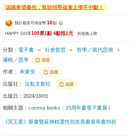
認購希望書包，幫助弱勢孩童上學不中斷！
10
預計最高可得金幣
點
?
100累1點 4點抵1元
HAPPY GO享
折抵無上限
分類：
電子書
＞
社會哲思
＞
哲學／當代思潮
＞
邏輯／思考
追蹤
作者：
朱家安
追蹤
出版社：
逗點文創社
追蹤
出版日：
2024/10/01
相關主題：
comma books：15周年慶電子書展
《冥王星》新書暨延伸精選性別友善書展單書85折