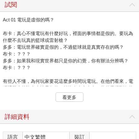
試閱
Act 01 電玩是虛假的嗎？
布卡：真心不懂電玩有什麼好玩，裡面的事情都是假的。要玩為
什麼不去玩真的籃球或雷射槍？
多多：電玩世界確實是假的，不過籃球就是真實存在的嗎？
布卡：？？？
多多：如果我和現實世界都只是你的幻覺，你有辦法分辨嗎？
布卡：？？？
有些人不懂，為何玩家要花這麼多時間玩電玩。在他們看來，電
玩裡發生的許多事情是假的，並沒有真實存在。為什麼得到假的
寶物、擊敗假的魔王、拯救假的世界這麼重要？他們難以理解。
看更多
電玩是虛假的嗎？虛假的東西比較沒意義嗎？你會發現，當我們
思考這些問題時，我們其實同時面對兩個重要的哲學問題：
1.怎樣才算是真實？
詳細資料
2.真實的東西總是比虛假的東西更有意義嗎？
哲學問題相當抽象，好在這次剛好有一個具體（而且真實）的例
子可以協助我們思考。
語言
中文繁體
裝訂