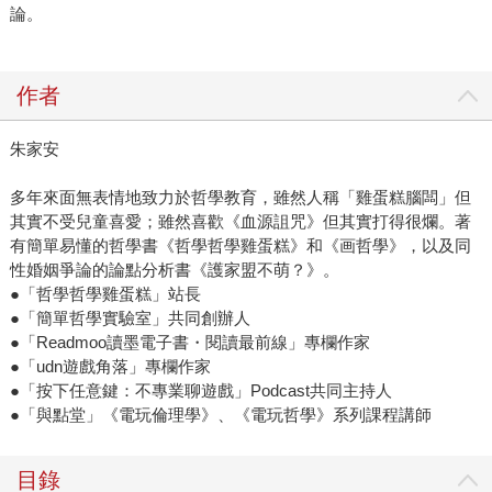
論。
作者
朱家安
多年來面無表情地致力於哲學教育，雖然人稱「雞蛋糕腦闆」但
其實不受兒童喜愛；雖然喜歡《血源詛咒》但其實打得很爛。著
有簡單易懂的哲學書《哲學哲學雞蛋糕》和《画哲學》，以及同
性婚姻爭論的論點分析書《護家盟不萌？》。
●「哲學哲學雞蛋糕」站長
●「簡單哲學實驗室」共同創辦人
●「Readmoo讀墨電子書・閱讀最前線」專欄作家
●「udn遊戲角落」專欄作家
●「按下任意鍵：不專業聊遊戲」Podcast共同主持人
●「與點堂」《電玩倫理學》、《電玩哲學》系列課程講師
目錄