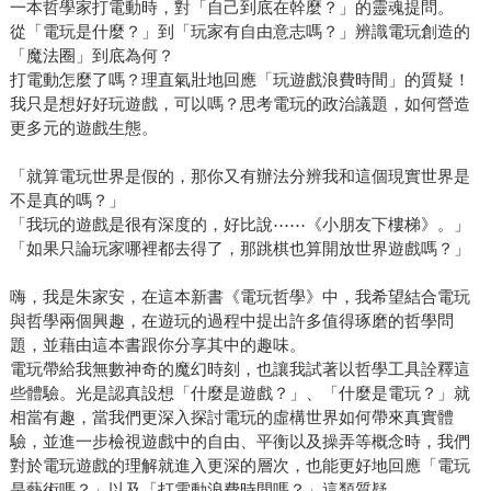
一本哲學家打電動時，對「自己到底在幹麼？」的靈魂提問。
從「電玩是什麼？」到「玩家有自由意志嗎？」辨識電玩創造的
「魔法圈」到底為何？
打電動怎麼了嗎？理直氣壯地回應「玩遊戲浪費時間」的質疑！
我只是想好好玩遊戲，可以嗎？思考電玩的政治議題，如何營造
更多元的遊戲生態。
「就算電玩世界是假的，那你又有辦法分辨我和這個現實世界是
不是真的嗎？」
「我玩的遊戲是很有深度的，好比說⋯⋯《小朋友下樓梯》。」
「如果只論玩家哪裡都去得了，那跳棋也算開放世界遊戲嗎？」
嗨，我是朱家安，在這本新書《電玩哲學》中，我希望結合電玩
與哲學兩個興趣，在遊玩的過程中提出許多值得琢磨的哲學問
題，並藉由這本書跟你分享其中的趣味。
電玩帶給我無數神奇的魔幻時刻，也讓我試著以哲學工具詮釋這
些體驗。光是認真設想「什麼是遊戲？」、「什麼是電玩？」就
相當有趣，當我們更深入探討電玩的虛構世界如何帶來真實體
驗，並進一步檢視遊戲中的自由、平衡以及操弄等概念時，我們
對於電玩遊戲的理解就進入更深的層次，也能更好地回應「電玩
是藝術嗎？」以及「打電動浪費時間嗎？」這類質疑。