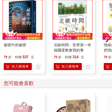
在《電玩遊戲進化史》裡，作者羅斯描述跨性別人士在電玩裡體
驗受到認同的感覺：「如記者蘿拉‧凱特‧戴爾所說，電玩『提供一
處讓人安心探索自我身分的所在。像我在現實世界被視為男性，
但《魔獸世界》提供了一個探索空間，在這裡我被視為女性，令
人自在』。」
戴爾在《魔獸世界》裡操縱的角色當然是虛構的，但他在遊戲裡
「被視為女性」的體驗，不但真實而且重要。
祕密中的祕密
北歐時間：世界第一幸
情緒
有時候虛構比真實更好
福國度教會我的事
把情
確實，電玩裡的戰鬥跟現實生活的戰鬥不一樣。電玩裡的戰鬥不
誰都
537
314
79
折
特價
元
79
折
特價
元
79
折
會真的致人於死（除非你在遊戲裡殺的是北韓唯一擁有PS5的那
位所操縱的角色，這樣一來你就麻煩大了），也不會讓人流汗氣
加入購物車
加入購物車
喘吁吁。然而，很多玩家想要的本來就不是真實的戰鬥。沒人想
要扛著幾公斤的刀斧在大太陽底下跑來跑去，然後烤蜥蜴吃。我
們想要的是一邊吹冷氣，一邊用練好的按鍵手感殺敵。
您可能會喜歡
一個活動沒「成為真實」，不代表這活動比較差，而且很多時候
這種比較沒有什麼意義。許多對決型的運動（柔道、擊劍、
MMA）模擬真正的格鬥，它們有自身不能違反的規則，讓它們終
究無法成為真實的對決，不過這不代表它們比較差。事實上，像
場地範圍限制和攻擊方式限制這類規則，反而令比賽更精彩，選