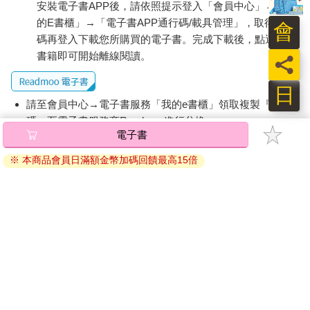
安裝電子書APP後，請依照提示登入「會員中心」→「我
的E書櫃」→「電子書APP通行碼/載具管理」，取得通行
會
碼再登入下載您所購買的電子書。完成下載後，點選任一
書籍即可開始離線閱讀。
員
日
請至會員中心→電子書服務「我的e書櫃」領取複製『兌換
碼』至電子書服務商Readmoo進行兌換。
電子書
退換貨須知：
※ 本商品會員日滿額金幣加碼回饋最高15倍
因版權保護，您在金石堂所購買的電子書僅能以金石堂專屬
的閱讀軟體開啟閱讀，無法以其他閱讀器或直接下載檔案。
依據「消費者保護法」第19條及行政院消費者保護處公告之
「通訊交易解除權合理例外情事適用準則」，非以有形媒介
提供之數位內容或一經提供即為完成之線上服務，經消費者
事先同意始提供。（如：電子書、電子雜誌、下載版軟體、
虛擬商品…等），
不受「網購服務需提供七日鑑賞期」的限
制
。為維護您的權益，建議您先使用「試閱」功能後再付款
購買。