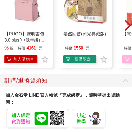
手更能發揮技術和耐力方面的卓越，並在不需要擔心死亡和受重
傷的情況下磨練技巧。
在《我家有個小小哲學家！》一書裡，密西根大學的哲學家赫修
維茲討論拳擊比賽，指出在不同量級之間，因為選手的體型不
同，能採取的拳擊技術和策略也不同，因此產生不一樣的看點和
趣味。
【PUGO】聰明書包
驀然回首(藍光典藏版)
【電
理論上較輕量級的頂尖選手不太可能打贏較重量級的頂尖選手，
3.0 plus(中低年級)藕
但粉絲會討論在「同量級」（pound for pound）的情況下，誰的
粉 全新進化玩美上市
4161
1550
95
折
特價
元
特價
元
特價
拳擊技術會勝出。這種討論假想不同量級的選手能在體型和體重
公平的情況下對決，這事不可能真的發生，但卻是很實際且可以
加入購物車
預購限定
有一定依據的議題。
除非有更明確的問題意識，否則「現代擊劍比賽（不能殺人）和
十七世紀的護手劍決鬥（可以殺人）哪個比較好？」很難成為有
訂購/退換貨須知
意義的問題，因為它們的目的不同。同樣地，除非有更明確的問
題意識，否則「現代擊劍比賽和電競的擊劍比賽哪個比較好？」
加入金石堂 LINE 官方帳號『完成綁定』，隨時掌握出貨動
也很難成為有意義的問題，因為它們考驗選手的不同技巧、提供
態：
觀眾不同的娛樂。
當然，電玩在很多面向模擬真實，例如愈來愈細緻的材質貼圖和
光影、動作表現。在《碧血狂殺二》裡，角色在背光時，甚至可
以看見耳朵裡透光的紅暈。但這不代表電玩想要成為真實，因為
這些設計方向的最終目的不是取代真實，而是增加沉浸感和遊戲