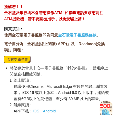
性。遊戲時常為了沉浸感和遊戲性去犧牲真實，《血源詛咒》為
提醒您！！
了讓玩家沉浸於更積極的戰鬥系統，在動作設計上讓角色的原地
金石堂及銀行均不會請您操作ATM! 如接獲電話要求您前往
轉身不花時間，這在物理上是不可能的。
ATM提款機，請不要聽從指示，以免受騙上當！
如果做遊戲的人願意，當然可以把「逼近真實」當成目標。我們
可以想像一個VR（虛擬實境）跳繩遊戲，除了不需要繩子之外，
購買須知：
在主觀體驗上跟跳繩一模一樣。也有報導指出，有些賽車電競選
使用金石堂電子書服務即為同意
金石堂電子書服務條款
。
手平常用的設備足夠擬真，讓他們在真實賽道上也能跑出好成
績，二○二三年的電影《GT：跨界玩家》就是講述從《跑車浪漫
電子書分為「金石堂(線上閱讀+APP)」及「Readmoo(兌換
旅》玩家成為真實賽車選手的故事。就算某個跳繩電玩和賽車電
碼)」兩種：
玩旨在「逼近真實」，也就算它們終究並非真實的跳繩和賽車，
這依然有意義：跳繩電玩可以避免你的腳絆到繩子然後很傻地跌
倒，而賽車電玩比賽車便宜，且不會增加你的意外險保費。
將儲存於會員中心→電子書服務「我的e書櫃」，點選線上
當人在真實和虛構當中選擇後者，往往是因為虛構有真實無法取
閱讀直接開啟閱讀。
代的價值。若有人認為電玩裡的人物和行動都是虛假的，恐怕是
線上閱讀：
因為他太嚴肅看待電玩的虛構特性，因而無法正確理解，當玩家
建議使用Chrome、Microsoft Edge 有較佳的線上瀏覽效
玩電玩，他們到底在做什麼樣的事情。
果， iOS 16 或以上版本，Android 6.0 以上版本，建議裝
置有6GB以上的記憶體，至少有 30 MB以上的容量。
（「試玩版」進度100%，請購買本書繼續闖關，享受完整遊戲體
離線閱讀：
驗！）
APP下載：
iOS
Android