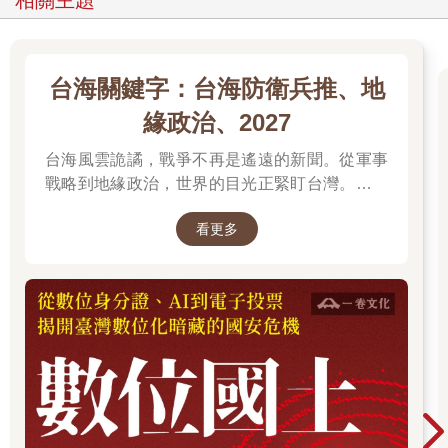
相關主題
對於那些認為電玩虛假的人來說，這些替身都是假的，他們做出
來的事情也是假的。Ibelin 和Jerome看起來能跑跳戰鬥，但那只
是遊戲畫面，史汀並沒有透過遊戲實現任何他在現實世界不能做
的事情，他只是動動手指操縱那些人物。
台海關鍵字：台海防衛兵推、地
電玩是虛構的，跟真實世界不一樣，這我完全理解。上次朋友問
我有沒有運動的習慣，我說：「我沒有運動的習慣，但是我在
緣政治、2027
PS4上操縱的角色都有運動的習慣。」結果被白眼。但虛構就是
虛假嗎？我不同意。
台海風雲詭譎，戰爭不再是遙遠的新聞。從軍事
戰略到地緣政治，世界的目光正緊盯台灣。我們
電玩不虛假，因為電玩不冒充真實
無法選擇風暴是否到來，但可以選擇用知識面對
讓我們從比較沒爭議的地方開始。在一些情況下真實很重要，因
看更多
未來。
為有時候一個東西是否真，反映了它是否有某些功能。當你得了
傳染病，藥物必須是真的才有用，假藥不但無用，還可能傷害身
體。
你可以注意到，上述討論其實建立於對真假的特定理解上。我們
說真藥是真的、假藥是假的，並不是說真藥存在而假藥不存在
（要是這樣你就不需要擔心買到假藥了）。此處我們擔心的並不
是某些東西不存在，而是擔心遇見冒充的騙子、錯估東西的性
質。
假藥本質上帶有欺騙和冒充，一顆維他命C並不是假藥，你必須
懷著欺騙的意圖，錯誤地宣稱它有某種療效、讓它冒充真藥，它