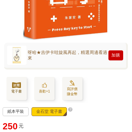
呀哈★吉伊卡哇旋風再起，精選周邊看過
加購
來
寫評價
電子書
喜歡+1
賺金幣
?
紙本平裝
金石堂 電子書
250
元