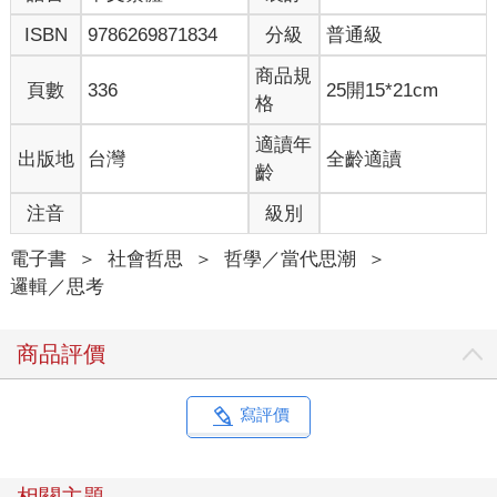
ISBN
9786269871834
分級
普通級
史汀的故事
挪威青年史汀在二十五歲去世，我在BBC新聞看到他的故事。 史
商品規
汀罹患罕見疾病，在死前的十幾年間肌肉嚴重萎縮、無法行動。
頁數
336
25開15*21cm
格
史汀的喪禮出現了一堆家裡不認識的人，他們都是《魔獸世界》
的玩家，史汀是這遊戲裡玩家隊伍「星光」的一員。史汀難以行
適讀年
出版地
台灣
全齡適讀
動，但可以打電玩。據他爸爸描述，在生命最後十年，他花了超
齡
過一萬五千個小時在玩遊戲。
在《魔獸世界》裡，史汀可以像其他人一樣奔跑戰鬥。他等了幾
注音
級別
年，才讓隊友們知道自己真正的身體狀況。得知史汀的死訊，
「星光」在網路上籌措資金，支援玩家們前往挪威悼念。
電子書
＞
社會哲思
＞
哲學／當代思潮
＞
荷蘭玩家羅夫斯描述他如何和史汀成為好朋友，當家長禁止自己
邏輯／思考
打電玩時，史汀是如何寫信幫助自己說服他們。在史汀的某年忌
日，「星光」的悼念活動上，隊長福椎森說，懷念 Ibelin（史汀的
商品評價
遊戲角色之一）時，要想像他奔跑和游泳的樣子，這些樣子對史
汀來說才是重要的。
寫評價
虛假、真實，不是隨便說說
帶給史汀力量的是他的替身（avatar），他在《魔獸世界》裡操
縱的人物：Lord Ibelin Redmoore和Jerome Walker。