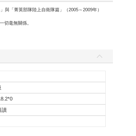
S」與「菁英部隊陸上自衛隊篇」（2005～2009年）
一切毫無關係。
級
18.2*0
適讀