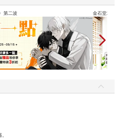
吃一點〉第二波
金石堂2026海
器。