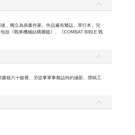
宣傳部後，獨立為插畫作家。作品遍布雜誌、單行本、兒
括《戰車機械結構圖鑑》、《COMBAT BIBLE 戰
各類書籍六十餘冊。另從事軍事雜誌特約攝影、撰稿工