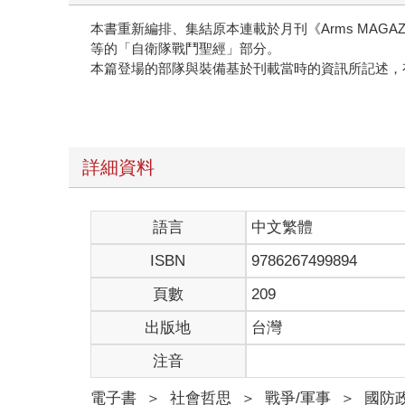
本書重新編排、集結原本連載於月刊《Arms MAGAZ
等的「自衛隊戰鬥聖經」部分。
本篇登場的部隊與裝備基於刊載當時的資訊所記述，
詳細資料
語言
中文繁體
ISBN
9786267499894
頁數
209
出版地
台灣
注音
電子書
＞
社會哲思
＞
戰爭/軍事
＞
國防