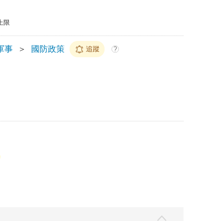
上限
軍事
＞
國防政策
追蹤
?