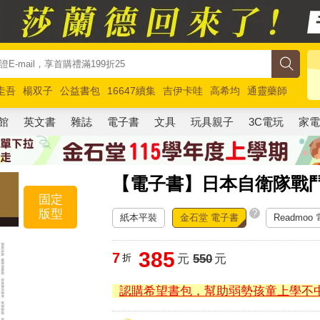
圭吾
楊双子
公益書包
16647續集
吉伊卡哇
高希均
通靈藥師
路邊攤新作
馬斯克
玩具總動員5
超慢跑
館
英文書
雜誌
電子書
文具
玩具親子
3C電玩
家
【電子書】日本自衛隊戰
固定
版型
?
紙本平裝
金石堂 電子書
Readmoo
385
7
折
元
550
元
認購希望書包，幫助弱勢孩童上學不