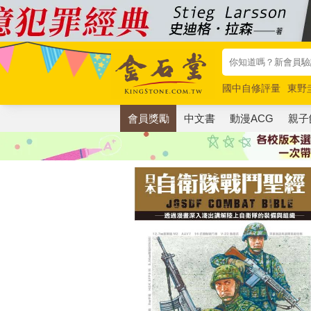
國中自修評量
東野
唯紅花綻放
奧德賽
會員獎勵
中文書
動漫ACG
親子