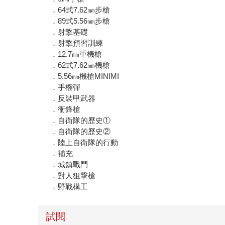
．64式7.62㎜步槍
．89式5.56㎜步槍
．射撃基礎
．射撃預習訓練
．12.7㎜重機槍
．62式7.62㎜機槍
．5.56㎜機槍MINIMI
．手榴彈
．反裝甲武器
．衝鋒槍
．自衛隊的歷史①
．自衛隊的歷史②
．陸上自衛隊的行動
．補充
．城鎮戰鬥
．對人狙撃槍
．野戰構工
試閱