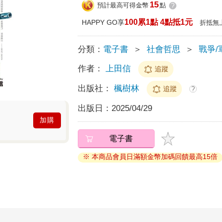
15
預計最高可得金幣
點
?
100累1點 4點抵1元
HAPPY GO享
折抵無
分類：
電子書
＞
社會哲思
＞
戰爭/
作者：
上田信
追蹤
出版社：
楓樹林
追蹤
?
出版日：
2025/04/29
加購
電子書
※ 本商品會員日滿額金幣加碼回饋最高15倍