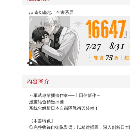
春光ｘ奇幻基地｜全書系展
內容簡介
～軍武專業插畫作家──上田信新作～
漫畫結合精緻插圖，
系統化解析日本自衛隊戰術與裝備！
【本書特色】
◎完整收錄自衛隊裝備：以精緻插圖，深入剖析日本陸