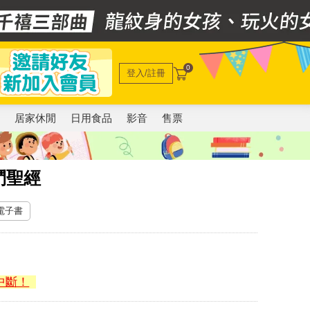
0
登入/註冊
電
居家休閒
日用食品
影音
售票
鬥聖經
 電子書
中斷！