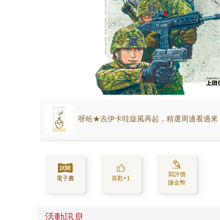
呀哈★吉伊卡哇旋風再起，精選周邊看過來
寫評價
電子書
喜歡+1
賺金幣
活動訊息