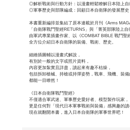
◎解析戰術與行動方針：以漫畫輕鬆瞭解日本陸上自
◎軍事歷史與部隊編成：回顧日本自衛隊的發展歷史
本書重新編排並集結了原本連載於月刊《Arms MAGA
「自衛隊戰鬥聖經RETURNS」與「菁英部隊陸上自衛
由軍武專業插畫作家、以《COMBAT BIBLE 戰
全方位介紹日本自衛隊的裝備、戰術、歷史。
細緻插圖輔以漫畫式解說，
有別於一般的文字或照片資料，
內容更加紮實且詳盡，讀起來有趣不枯燥，
包括拆卸槍械、持槍或持彈姿勢，戰車、飛機、裝備
都能一目瞭然！
《日本自衛隊戰鬥聖經》
不僅適合軍武迷、軍事歷史愛好者、模型製作玩家，
更是任何對「現代日本軍事戰術與裝備」感興趣的讀
現在就翻開本書，進入日本自衛隊的軍事世界吧！