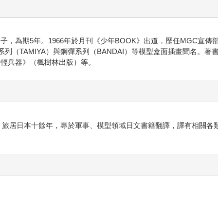
內弟子，為期5年。1966年於月刊《少年BOOK》出道，歷任MGC
列（TAMIYA）與鋼彈系列（BANDAI）等模型盒面插畫聞名。著書包
國輕兵器》（楓樹林出版）等。
成員。旅居日本十餘年，專於軍事、模型領域日文書籍翻譯，譯有相關