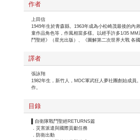
作者
上田信
1949年生於青森縣。1963年成為小松崎茂最後的
童作品角色等，作風相當多樣。以經手許多1/35 MM系
鬥聖經》（星光出版）、《圖解第二次世界大戰 各
譯者
張詠翔
1982年生，新竹人，MDC軍武狂人夢社團創始
作。
目錄
▌自衛隊戰鬥聖經RETURNS篇
．災害派遣與國際貢獻任務
．防衛出動