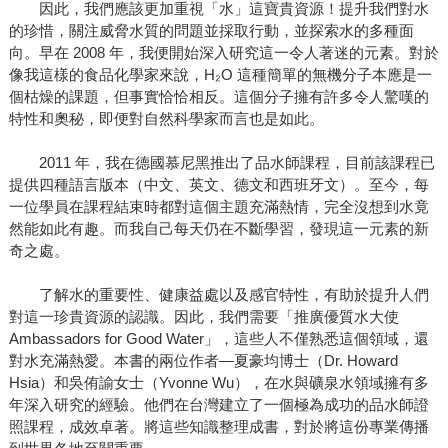
因此，我們應該更加重視「水」這寶貴資源！提升我們對水
的珍惜，關注威脅水質的問題並採取行動，並探索水的多種面
向。早在 2008 年，我便開始深入研究這一令人著迷的元素。對於
像我這樣的食品化學家來說，H₂O 這種簡單的無機分子本應是一
個枯燥的課題，但事實恰恰相反。這個分子擁有許多令人驚嘆的
特性和奧秘，即便對自然科學家而言也是如此。
2011 年，我在德國慕尼黑推出了品水師課程，目前該課程已
提供四種語言版本（中文、英文、德文和西班牙文）。至今，每
一位學員在課程結束時都對這個主題充滿熱情，完全沒想到水竟
然能如此有趣。而我自己每天仍在不斷學習，發現這一元素的新
奇之處。
了解水的重要性、健康益處以及感官特性，有助於提升人們
對這一珍貴資源的認識。因此，我們需要「推廣優質水大使
Ambassadors for Good Water」，這些人不僅熟悉這個領域，還
對水充滿熱愛。本書的兩位作者—夏豪均博士（Dr. Howard
Hsia）和吳侑諭女士（Yvonne Wu），在水與礦泉水領域擁有多
年深入研究的經驗。他們在台灣建立了一個極為成功的品水師證
照課程，成效卓著。將這些知識整理成書，對於將這份專業傳播