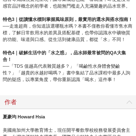
感官品評概念的初學者，也能無門檻走入充滿樂趣的品水世界。
特色3
｜從讀懂水標到掌握風味原則，最實用的選水與搭水指南！
──走進超商，你知道該選哪瓶水嗎？本書不僅教你看懂市售水商
標，了解日常飲用水的差異及搭配基礎，也帶你認識水中礦物質
的功能、味道與口感。從生活到健康品質，都從「水」不同！
特色4
｜破解生活中的「水之惑」，品水師最常被問的QA
大集
合！
──「TDS 值越高代表雜質越多？」「喝鹼性水身體會變鹼
性？」「越貴的水越好喝嗎？」書中集結了品水課程中最多人詢
問的疑惑，以專業角度，帶你重新認識「喝水」這件事！
作者
夏豪均 Howard Hsia
美國南加州大學教育博士，現任開平餐飲學校校務發展委員會主