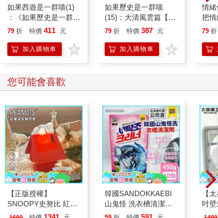
如果西遊是一群喵(1)
如果歷史是一群喵
情緒
：《如果歷史是一群
(15)：大清風雲篇【萌
把情
喵》作者最新力作，附
貓漫畫學歷史】
誰都
411
387
79
折
特價
元
79
折
特價
元
79
折
【首卷特典】拉頁
加入購物車
加入購物車
您可能會喜歡
【正版授權】
韓國SANDOKKAEBI
【太
SNOOPY史努比 紅屋
山鬼怪 洗衣槽清潔劑
吋壁
造型聲控燈 夜燈 氣氛
450公克-10包組
機)
1341
591
特價
元
59
折
特價
元
1690
1499