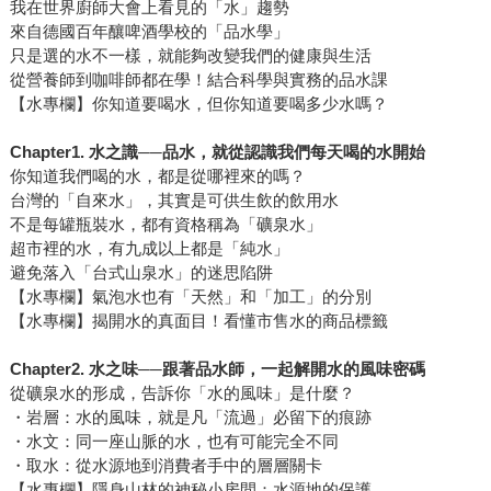
我在世界廚師大會上看見的「水」趨勢
來自德國百年釀啤酒學校的「品水學」
只是選的水不一樣，就能夠改變我們的健康與生活
從營養師到咖啡師都在學！結合科學與實務的品水課
【水專欄】你知道要喝水，但你知道要喝多少水嗎？
Chapter1.
水之識──品水，就從認識我們每天喝的水開始
你知道我們喝的水，都是從哪裡來的嗎？
台灣的「自來水」，其實是可供生飲的飲用水
不是每罐瓶裝水，都有資格稱為「礦泉水」
超市裡的水，有九成以上都是「純水」
避免落入「台式山泉水」的迷思陷阱
【水專欄】氣泡水也有「天然」和「加工」的分別
【水專欄】揭開水的真面目！看懂市售水的商品標籤
Chapter2.
水之味──跟著品水師，一起解開水的風味密碼
從礦泉水的形成，告訴你「水的風味」是什麼？
・岩層：水的風味，就是凡「流過」必留下的痕跡
・水文：同一座山脈的水，也有可能完全不同
・取水：從水源地到消費者手中的層層關卡
【水專欄】隱身山林的神秘小房間：水源地的保護