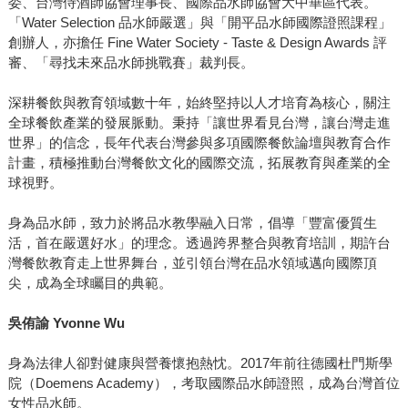
委、台灣侍酒師協會理事長、國際品水師協會大中華區代表。
「Water Selection 品水師嚴選」與「開平品水師國際證照課程」
創辦人，亦擔任 Fine Water Society - Taste & Design Awards 評
審、「尋找未來品水師挑戰賽」裁判長。
深耕餐飲與教育領域數十年，始終堅持以人才培育為核心，關注
全球餐飲產業的發展脈動。秉持「讓世界看見台灣，讓台灣走進
世界」的信念，長年代表台灣參與多項國際餐飲論壇與教育合作
計畫，積極推動台灣餐飲文化的國際交流，拓展教育與產業的全
球視野。
身為品水師，致力於將品水教學融入日常，倡導「豐富優質生
活，首在嚴選好水」的理念。透過跨界整合與教育培訓，期許台
灣餐飲教育走上世界舞台，並引領台灣在品水領域邁向國際頂
尖，成為全球矚目的典範。
吳侑諭 Yvonne Wu
身為法律人卻對健康與營養懷抱熱忱。2017年前往德國杜門斯學
院（Doemens Academy），考取國際品水師證照，成為台灣首位
女性品水師。