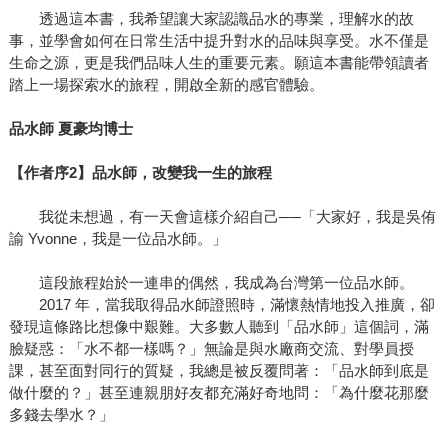
透過這本書，我希望讓大家認識品水的專業，理解水的故
事，並學會如何在日常生活中提升對水的品味與享受。水不僅是
生命之源，更是我們品味人生的重要元素。願這本書能帶領讀者
踏上一場探索水的旅程，開啟全新的感官體驗。
品水師 夏豪均博士
【作者序2】
品水師，改變我一生的旅程
我從未想過，有一天會這樣介紹自己──「大家好，我是吳侑
諭 Yvonne，我是一位品水師。」
這段旅程始於一連串的偶然，我成為台灣第一位品水師。
2017 年，當我取得品水師證照時，滿懷熱情地投入推廣，卻
發現這條路比想像中艱難。大多數人聽到「品水師」這個詞，滿
臉疑惑：「水不都一樣嗎？」無論是與水廠商交流、對學員授
課，甚至面對同行的質疑，我總是被反覆問著：「品水師到底是
做什麼的？」甚至連親朋好友都充滿好奇地問：「為什麼花那麼
多錢去學水？」