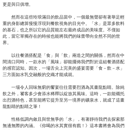
更是與日俱增。
然而在這些玲琅滿目的飲品當中，一個最無聲卻有著舉足輕
重的身影總算慢慢浮現到餐飲視角的目光中。「水」是眾多飲料
的基石，也之所以它的品質能左右最終成品的美味度。不僅如
此，當它單獨存在的時候也能將我們的味蕾帶向全然不同的世
界。
以往餐酒搭配是「食」與「飲」兩造之間的關係，然而在中
間清口同時，一款水的「風味」卻能擺佈我們對於這組餐酒搭配
的感官認知。因次，一場舌尖上完美的盛宴需要「食－飲－水」
三方面如水乳交融般的交織才能成就。
一場令人回味無窮的饗宴往往需要烈酒為其畫龍點睛。除純
飲之外，饕客多少會添水稀釋以綻放其風味。這時，一款能襯托
出烈酒特色，甚至能將它提升至另一境界的礦泉水，就成了這畫
龍點睛的點睛之筆！
性格低調內斂且與世無爭的「水」，有著靜待我們去探索那
無邊無際的內涵。《你喝的水其實很有戲！》這本書將會為我們