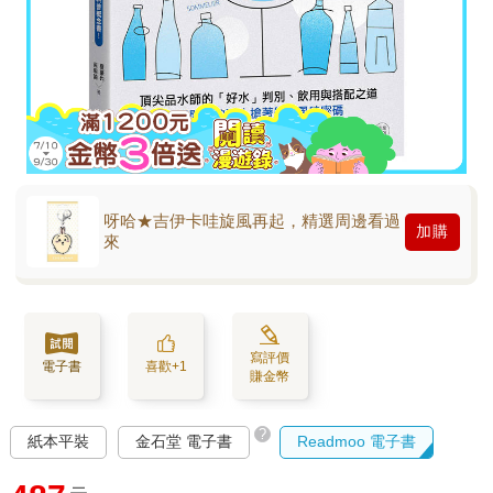
呀哈★吉伊卡哇旋風再起，精選周邊看過
加購
來
寫評價
電子書
喜歡+1
賺金幣
?
紙本平裝
金石堂 電子書
Readmoo 電子書