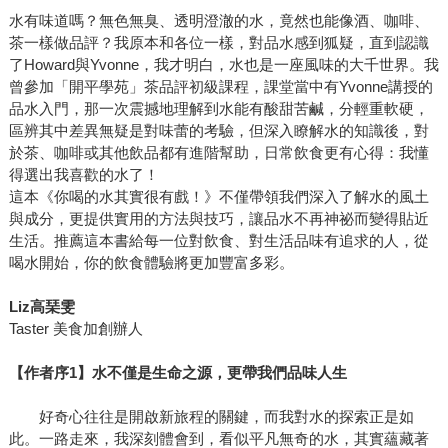
水有味道嗎？無色無臭、透明澄澈的水，竟然也能像酒、咖啡、
茶一樣做品評？我原本和各位一樣，對品水感到狐疑，直到認識
了Howard與Yvonne，我才明白，水也是一座風味的大千世界。我
曾參加「開平學苑」茶品評初級課程，課堂當中有Yvonne講授的
品水入門，那一次震撼地理解到水能有酸甜苦鹹，分輕重軟硬，
區辨其中差異無疑是對味蕾的考驗，但深入瞭解水的知識後，對
於茶、咖啡或其他飲品都有進階幫助，日常飲食更有心得：我懂
得選出我喜歡的水了！
這本《你喝的水其實很有戲！》不僅帶領我們深入了解水的風土
與成分，更提供實用的方法與技巧，讓品水不再神祕而變得貼近
生活。推薦這本書給每一位對飲食、對生活品味有追求的人，從
喝水開始，你的飲食體驗將更加豐富多彩。
Liz
高琹雯
Taster 美食加創辦人
【作者序1】水不僅是生命之源，更帶我們品味人生
好奇心往往是開啟新旅程的關鍵，而我對水的探索正是如
此。一路走來，我深刻體會到，看似平凡無奇的水，其實蘊藏著