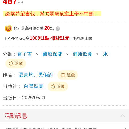
487
元
認購希望書包，幫助弱勢孩童上學不中斷！
20
預計最高可得金幣
點
?
100累1點 4點抵1元
HAPPY GO享
折抵無上限
分類：
電子書
＞
醫療保健
＞
健康飲食
＞
水
追蹤
作者：
夏豪均、吳侑諭
追蹤
出版社：
台灣廣廈
追蹤
出版日：
2025/05/01
活動訊息