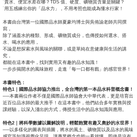
˙貴水、便宜水差在哪？TDS 值、硬度、礦物質含量是關鍵？
˙用五感練出你的「品水力」，不用考照也能成為懂水行家！
本書由台灣第一位國際品水師夏豪均博士與吳侑諭老師共同撰
寫，
除了涵蓋水的種類、形成、礦物質成分，也傳授如何選水、搭
水、喝水的應用，
不論是想探索水與風味的關聯，或是單純在意健康與生活的講
究，
都能在這本書中，找到實用又有趣的品水知識！
一步步揭開水的風味旅程，走進「每一口都有戲」的感官世界！
本書特色：
特色1
｜國際品水師協力推出，全台灣的第一本品水科普概念書！
──本書兩位作者不僅是國際品水師協會大中華代表，更是培育出
近百位品水師的最大推手！在這本書中，他們結合多年實務與授
課經驗，以深入淺出的方式，傳授生活中的品水知識與應用。
特色2
｜將科學數據以圖解說明，輕鬆飽覽有趣又奧妙的水世界！
──以多樣化的圖表與插圖，將水的風土、礦物質以及品水的風味
感官等知識視覺化呈現，讓專業概念也能一看就懂，即使是沒有