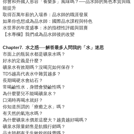
你會和外國人形容「養樂多」風味嗎？──品水師的角色本質與職
能提升
取得百萬年薪的入場券：品水師的職涯發展
如果你也想成為品水師：國際品水課程與特色
水世界的年度盛事：水的指標性評鑑與競賽
【水專欄】我們成為品水師後的改變
Chapter7.
水之惑──解答最多人問我的「水」迷思
市面上的瓶裝水都是礦泉水嗎？
好水的定義是什麼？
礦泉水有效期嗎？沒喝完如何保存？
TDS越高代表水中雜質越多？
長期喝硬水會結石？
常喝鹼性水，身體會變鹼性嗎？
為什麼嬰兒不能喝礦泉水？
口渴時再喝水就好？
你知道所謂的「療癒之水」嗎？
有天然的氣泡水嗎？
為什麼礦泉水價差這麼大？越貴越好喝嗎？
礦泉水限量銷售是飢餓行銷嗎？
品水師都有天生敏銳的味覺嗎？