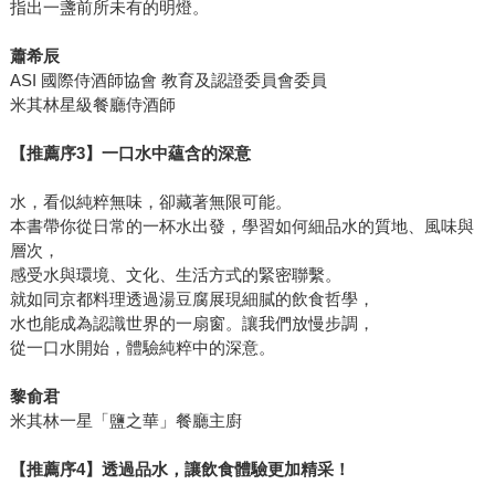
指出一盞前所未有的明燈。
蕭希辰
ASI 國際侍酒師協會 教育及認證委員會委員
米其林星級餐廳侍酒師
【推薦序3】一口水中蘊含的深意
水，看似純粹無味，卻藏著無限可能。
本書帶你從日常的一杯水出發，學習如何細品水的質地、風味與
層次，
感受水與環境、文化、生活方式的緊密聯繫。
就如同京都料理透過湯豆腐展現細膩的飲食哲學，
水也能成為認識世界的一扇窗。讓我們放慢步調，
從一口水開始，體驗純粹中的深意。
黎俞君
米其林一星「鹽之華」餐廳主廚
【推薦序4】
透過品水，讓飲食體驗更加精采！