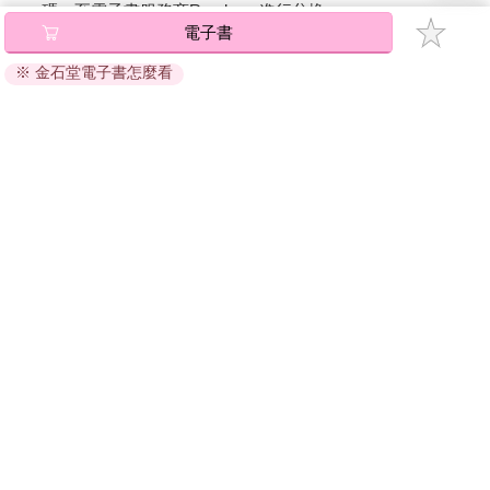
碼』至電子書服務商Readmoo進行兌換。
電子書
退換貨須知：
※ 金石堂電子書怎麼看
因版權保護，您在金石堂所購買的電子書僅能以金石堂專屬
的閱讀軟體開啟閱讀，無法以其他閱讀器或直接下載檔案。
依據「消費者保護法」第19條及行政院消費者保護處公告之
「通訊交易解除權合理例外情事適用準則」，非以有形媒介
提供之數位內容或一經提供即為完成之線上服務，經消費者
事先同意始提供。（如：電子書、電子雜誌、下載版軟體、
虛擬商品…等），
不受「網購服務需提供七日鑑賞期」的限
制
。為維護您的權益，建議您先使用「試閱」功能後再付款
購買。