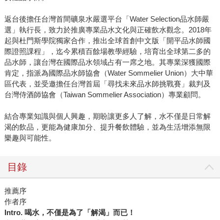
返台後擔任台灣首間礦泉水嚴選平台「Water Selection品水師嚴
選」執行長，致力於推廣專業品水文化與正確飲水觀念。2018年
起與杜門斯學院獨家合作，推出全球首創中文版「開平品水師國
際證照課程」，迄今累積百餘場教學經驗，培育出全球第二多的
品水師，讓台灣在國際品水領域占有一席之地。其專業深獲國際
肯定，指派為國際品水師協會（Water Sommelier Union）大中華
區代表，並受邀擔任台灣首屆「尋找未來品水師挑戰賽」裁判及
台灣侍酒師協會（Taiwan Sommelier Association）專業顧問。
結合專業知識與個人興趣，期盼讓更多人了解，水不僅是日常解
渴的飲品，更能為健康加分、提升餐飲體驗，並為生活增添無限
樂趣與可能性。
目錄
推薦序
作者序
Intro.
喝水，不僅是為了「解渴」而已！