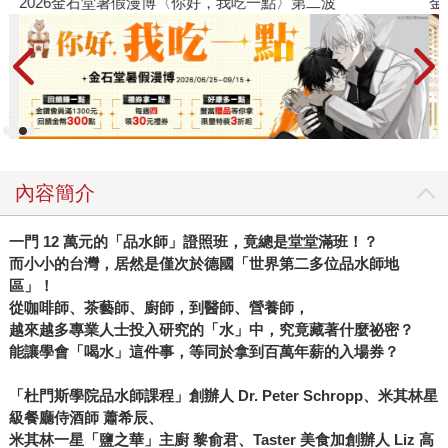
2026金石堂暑假漫博〈你好，我吃一點〉第二波
金
內容簡介
一門 12
萬元的「品水師」證照班，竟總是堂堂滿班！？
而小小的台灣，居然是僅次於德國「世界第二多位品水師地
區」！
從咖啡師、茶藝師、廚師，到醫師、營養師，
越來越多專業人士投入研究的「水」中，究竟藏著什麼祕密？
能讓學會「喝水」這件事，等同於拿到百萬年薪的入場券？
「杜門斯學院品水師課程」創辦人 Dr. Peter Schropp
、米其林星
級餐廳侍酒師
蕭希辰、
米其林一星「鹽之華」主廚
黎俞君、Taster
美食加創辦人 Liz
高