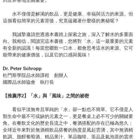
到世界各地至關重要。
水不僅僅是解渴的飲品，更是健康、幸福與活力的來源。但
這個看似簡單的元素背後，究竟蘊藏著什麼樣的奧秘呢？
我誠摯邀請您透過本書踏上探索之旅，深入了解水的多重面
向。我相信，閱讀完這本書後，您將對「水」這一最重要的元素
有全新的認識！每當您啜飲一口水，都會思考這水的來源、它可
能帶來的健康價值，以及它的口感與風味！
Dr. Peter Schropp
杜門斯學院品水師課程 創辦人
國際品水師協會 執行長
【推薦序2】「水」與「風味」之間的祕密
看似平淡無奇且單純的「水」卻一點也不簡單。它不僅是人
類生命中最不可或缺的元素之一，更是餐桌上必不可少的關鍵要
角。在餐飲文化的歷史長流之中，餐酒搭配的存在已極為悠久；
全球近年來對於無酒精飲品搭餐的熱度是風起雲湧，其中無酒精
飲調、脫醇葡萄酒、精品果汁、單品咖啡、茶品及氣泡茶的需求