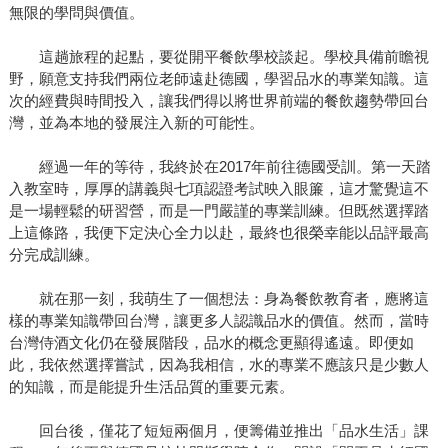
無限的學問與價值。
這趟旅程的起點，要從開平餐飲學校談起。學校具備前瞻視
野，願意支持我們兩位老師遠赴德國，學習品水的專業知識。這
次的經費與時間投入，讓我們得以將世界前端的餐飲趨勢帶回台
灣，並為本地的發展注入新的可能性。
經過一年的等待，我終於在2017年前往德國受訓。第一天踏
入教室時，厚厚的講義與七項認證考試映入眼簾，這才驚覺這不
是一場輕鬆的研習營，而是一門嚴謹的專業訓練。但既然選擇踏
上這條路，我便下定決心全力以赴，最終也很榮幸能以品評最高
分完成訓練。
就在那一刻，我萌生了一個想法：身為餐飲教育者，應將這
樣的專業知識帶回台灣，讓更多人認識品水的價值。然而，當時
台灣侍酒文化仍在發展階段，品水的概念更顯得遙遠。即便如
此，我依然選擇嘗試，因為我相信，水的專業不應該只是少數人
的知識，而是能提升生活品質的重要元素。
回台後，僅花了短短兩個月，便籌備並推出「品水生活」課