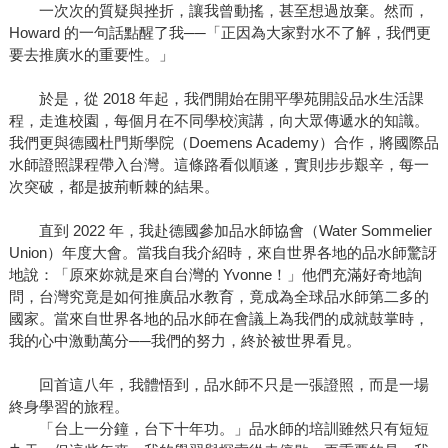
一次次的質疑與挫折，讓我曾動搖，甚至想過放棄。然而，
Howard 的一句話點醒了我──「正因為大家對水不了解，我們更
要去推廣水的重要性。」
於是，從 2018 年起，我們開始在開平學苑開設品水生活課
程，走進校園，每個月在不同學校演講，向大眾傳遞水的知識。
我們更與德國杜門斯學院（Doemens Academy）合作，將國際品
水師證照課程帶入台灣。這條路看似順遂，實則步步艱辛，每一
次突破，都是披荊斬棘的結果。
直到 2022 年，我赴德國參加品水師協會（Water Sommelier
Union）年度大會。當我自我介紹時，來自世界各地的品水師驚訝
地說：「原來妳就是來自台灣的 Yvonne！」他們充滿好奇地詢
問，台灣究竟是如何推廣品水教育，竟成為全球品水師第二多的
國家。當來自世界各地的品水師在會議上為我們的成就鼓掌時，
我的心中激動萬分──我們的努力，終於被世界看見。
回首這八年，我體悟到，品水師不只是一張證照，而是一場
終身學習的旅程。
「台上一分鐘，台下十年功。」品水師的培訓雖然只有短短