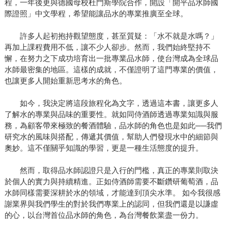
程，一年後更與德國母校杜門斯學院合作，開設「開平品水師國
際證照」中文學程，希望能讓品水的專業推廣至全球。
許多人起初抱持觀望態度，甚至質疑：「水不就是水嗎？」
再加上課程費用不低，讓不少人卻步。然而，我們始終堅持不
懈，在努力之下成功培育出一批專業品水師，使台灣成為全球品
水師最密集的地區。這樣的成就，不僅證明了這門專業的價值，
也讓更多人開始重新思考水的角色。
如今，我決定將這段旅程化為文字，透過這本書，讓更多人
了解水的專業與品味的重要性。就如同侍酒師透過專業知識與服
務，為顧客帶來極致的餐酒體驗，品水師的角色也是如此──我們
研究水的風味與搭配，傳遞其價值，幫助人們發現水中的細節與
奧妙。這不僅關乎知識的學習，更是一種生活態度的提升。
然而，取得品水師認證只是入行的門檻，真正的專業則取決
於個人的實力與持續精進。正如侍酒師需要不斷鑽研葡萄酒，品
水師同樣需要深耕於水的領域，才能達到頂尖水準。 如今我很感
謝業界與我們學生的對於我們專業上的認同，但我們還是以謙虛
的心，以台灣首位品水師的角色，為台灣餐飲業盡一份力。