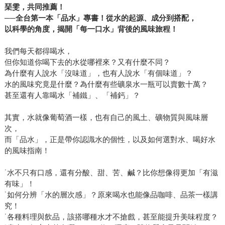
琹雯，共同推薦！
──全台第一本「品水」專書！從水的起源、成分到搭配，
以科學的角度，揭開「每一口水」背後的風味旅程！
我們每天都得喝水，
但你知道你喝下去的水從哪裡來？又有什麼不同？
為什麼有人說水「沒味道」，也有人說水「有個味道」？
水的風味究竟是什麼？為什麼有些礦泉水一瓶可以賣數十萬？
甚至還有人靠喝水「補鐵」、「補鈣」？
其實，水就像葡萄酒一樣，也有自己的風土、礦物質與風味層
次，
而「品水」，正是帶你認識水的個性，以及如何選對水、喝好水
的風味指南！
˙水不只有口感，還有分酸、甜、苦、鹹？比你想像得更加「有滋
有味」！
˙如何分辨「水的層次感」？原來喝水也能像品咖啡、品茶一樣講
究！
˙各種料理與飲品，該搭哪種水才不搶戲，甚至能提升美味程度？