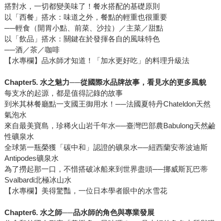
搭對水，一切都變美味了！餐水搭配的基礎原則
以「西餐」搭水：味道之外，餐點的輕重也很重要
──輕食（開胃小點、前菜、沙拉）／主菜／甜點
以「飲品」搭水：關鍵在於發揮各自的風味特色
──酒／茶／咖啡
【水專欄】品水師才知道！「加水更好吃」的料理升級法
Chapter5.
水之魅力
──
從國際水品牌故事，看見水的更多風貌
每支水的起源，都是值得記錄的故事
到米其林餐廳點一支國王御用水！──法國夏特丹Chateldon天然
氣泡水
來自最美寶島，珍稀火山岩千年水──臺灣巴部農Babulong天然鹼
性礦泉水
全球第一瓶榮獲「碳中和」認證的礦泉水──紐西蘭安蒂波迪斯
Antipodes礦泉水
為了撈起那一口，不惜搭破冰船來到世界盡頭──挪威斯瓦巴蒂
Svalbardi北極冰山水
【水專欄】美得驚豔，一位日本學者眼中的水雪花
Chapter6.
水之師
──
品水師的角色與專業發展