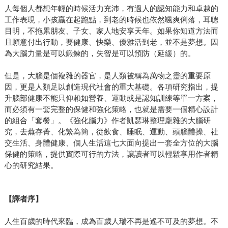
人每個人都想年輕的時候活力充沛，有過人的認知能力和卓越的
工作表現，小孩贏在起跑點，到老的時候也依然颯爽俐落，耳聰
目明，不拖累朋友、子女、家人地安享天年。如果你知道方法而
且願意付出行動，要健康、快樂、優雅活到老，並不是夢想。因
為大腦力量是可以鍛鍊的，失智是可以預防（延緩）的。
但是，大腦是個複雜的器官，是人類被稱為萬物之靈的重要原
因，更是人類足以創造現代社會的重大基礎。各項研究指出，提
升腦部健康不能只仰賴如營養、運動或是認知訓練等單一方案，
而必須有一套完整的保健和強化策略，也就是需要一個精心設計
的組合「套餐」。《強化腦力》作者凱瑟琳整理龐雜的大腦研
究，去蕪存菁、化繁為簡，從飲食、睡眠、運動、頭腦體操、社
交生活、身體健康、個人生活這七大面向提出一套全方位的大腦
保健的策略，提供實際可行的方法，讓讀者可以輕鬆享用作者精
心的研究結果。
【譯者序】
人生百歲的時代來臨，成為百歲人瑞不再是遙不可及的夢想。不