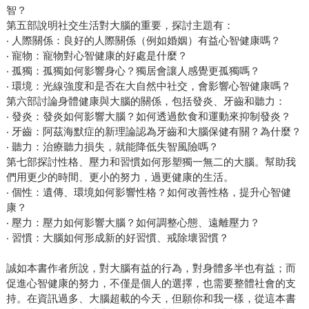
智？
第五部說明社交生活對大腦的重要，探討主題有：
‧ 人際關係：良好的人際關係（例如婚姻）有益心智健康嗎？
‧ 寵物：寵物對心智健康的好處是什麼？
‧ 孤獨：孤獨如何影響身心？獨居會讓人感覺更孤獨嗎？
‧ 環境：光線強度和是否在大自然中社交，會影響心智健康嗎？
第六部討論身體健康與大腦的關係，包括發炎、牙齒和聽力：
‧ 發炎：發炎如何影響大腦？如何透過飲食和運動來抑制發炎？
‧ 牙齒：阿茲海默症的新理論認為牙齒和大腦保健有關？為什麼？
‧ 聽力：治療聽力損失，就能降低失智風險嗎？
第七部探討性格、壓力和習慣如何形塑獨一無二的大腦。幫助我
們用更少的時間、更小的努力，過更健康的生活。
‧ 個性：遺傳、環境如何影響性格？如何改善性格，提升心智健
康？
‧ 壓力：壓力如何影響大腦？如何調整心態、遠離壓力？
‧ 習慣：大腦如何形成新的好習慣、戒除壞習慣？
誠如本書作者所說，對大腦有益的行為，對身體多半也有益；而
促進心智健康的努力，不僅是個人的選擇，也需要整體社會的支
持。在資訊過多、大腦超載的今天，但願你和我一樣，從這本書