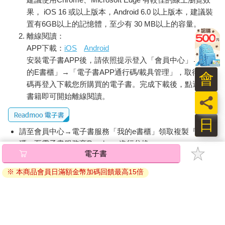
果， iOS 16 或以上版本，Android 6.0 以上版本，建議裝
置有6GB以上的記憶體，至少有 30 MB以上的容量。
離線閱讀：
APP下載：
iOS
Android
安裝電子書APP後，請依照提示登入「會員中心」→「我
的E書櫃」→「電子書APP通行碼/載具管理」，取得通行
會
碼再登入下載您所購買的電子書。完成下載後，點選任一
書籍即可開始離線閱讀。
員
日
請至會員中心→電子書服務「我的e書櫃」領取複製『兌換
碼』至電子書服務商Readmoo進行兌換。
電子書
退換貨須知：
※ 本商品會員日滿額金幣加碼回饋最高15倍
因版權保護，您在金石堂所購買的電子書僅能以金石堂專屬
的閱讀軟體開啟閱讀，無法以其他閱讀器或直接下載檔案。
依據「消費者保護法」第19條及行政院消費者保護處公告之
「通訊交易解除權合理例外情事適用準則」，非以有形媒介
提供之數位內容或一經提供即為完成之線上服務，經消費者