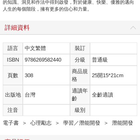
的知識、洞見和作法中得到啟發，對於健康、快樂、優雅的邁向
人生的每個階段，擁有更多的信心和力量。
詳細資料
語言
中文繁體
裝訂
ISBN
9786269582440
分級
普通級
商品規
頁數
308
25開15*21cm
格
適讀年
出版地
台灣
全齡適讀
齡
注音
級別
電子書
＞
心理勵志
＞
學習／潛能開發
＞
潛能開發