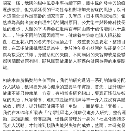
國家一樣，我國的腦中風發生率持續下降，腦中風的發生與治療
逐步改善。但持續延長的平均餘命相對增加失智症的風險，以日
本這個全世界最高齡的國家而言，失智症（日本稱為認知症）儼
然成為高齡者無法自理生活的關鍵原因。公共衛生與醫療科技長
足的進步，人類的平均壽命在近兩百年間由四十歲倍增到八十歲
以上，許多不同的議題因應而生，健康養生策略也讓人眼花撩
亂，在五花八門的各式學說理論之中，最重要的是要定下整體目
標，在眾多健康挑戰議題當中，免於晚年身心狀態的失能是全球
廣為接受的共識，身體活動的失能、不同病因的失智抑或是憂鬱
都與腦部健康有關，顯見腦部健康是人類邁向健康長壽的重要關
鍵。
相較本書所揭櫫的各個面向，我們的研究透過一系列的隨機分配
介入試驗，獲得提升身心健康的重要科學實證。首先，提升腦部
健康不能只仰賴單一方案，有相當多研究指出，要真正降低失智
症的風險，只靠營養、運動或是認知訓練等單一介入並沒有具體
成效，所以，提升腦部健康不能「單點」，而是要上「套餐」。
我們在2020年所發表「台灣社區老人健康促進介入研究」整合運
動、認知訓練、營養諮詢、慢性病管理於一身的「社區化團體多
元介入活動」才能達到預防失能與失智的成效，然而，本研究發