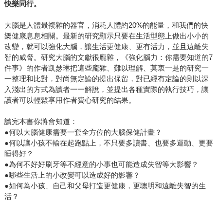
快樂同行。
大腦是人體最複雜的器官，消耗人體約20%的能量，和我們的快
樂健康息息相關。最新的研究顯示只要在生活型態上做出小小的
改變，就可以強化大腦，讓生活更健康、更有活力，並且遠離失
智的威脅。研究大腦的文獻很龐雜，《強化腦力：你需要知道的7
件事》的作者凱瑟琳把這些龐雜、難以理解、莫衷一是的研究一
一整理和比對，對尚無定論的提出保留，對已經有定論的則以深
入淺出的方式為讀者一一解說，並提出各種實際的執行技巧，讓
讀者可以輕鬆享用作者費心研究的結果。
讀完本書你將會知道：
●何以大腦健康需要一套全方位的大腦保健計畫？
●何以讓小孩不輸在起跑點上，不只要多讀書、也要多運動、更要
睡得好？
●為何不好好刷牙等不經意的小事也可能造成失智等大影響？
●哪些生活上的小改變可以造成好的影響？
●如何為小孩、自己和父母打造更健康，更聰明和遠離失智的生
活？