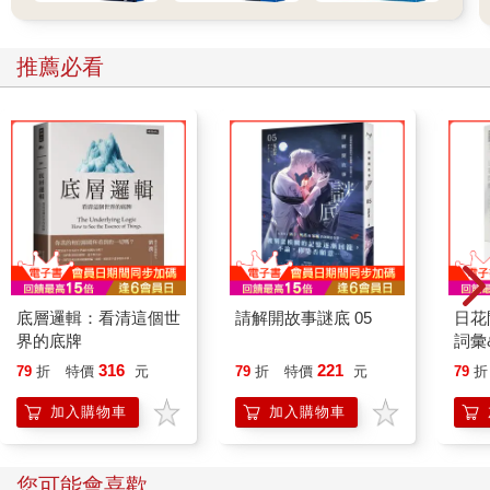
推薦必看
底層邏輯：看清這個世
請解開故事謎底 05
日花
界的底牌
詞彙
316
221
79
折
特價
元
79
折
特價
元
79
折
加入購物車
加入購物車
您可能會喜歡