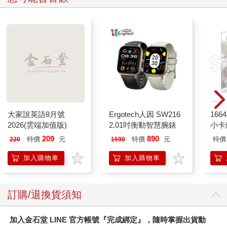
大家說英語8月號
Ergotech人因 SW216
1664
2026(雲端加值版)
2.01吋衡動智慧腕錶
小卡
209
890
特價
元
特價
元
特價
220
1590
加入購物車
加入購物車
訂購/退換貨須知
加入金石堂 LINE 官方帳號『完成綁定』，隨時掌握出貨動