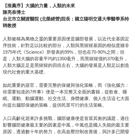
【推薦序】大腦的力量，人類的未來
陳亮恭博士
台北市立關渡醫院 (北榮經營)院長；國立陽明交通大學醫學系特
聘教授
人類被稱為萬物之靈的重要原因便是腦部發展，以近代全基因定
序技術，針對足以比較的部分，人類與黑猩猩基因的相似度雖非
1975年代《Science》所發表的99%，但也在70-90%之間；但
是，人類大腦的容量平均約1350毫升，而黑猩猩僅約370毫升，
人類大腦足足是黑猩猩的四倍左右，大腦的發展是人類足以創造
現代社會的重大基礎。
如此重要的器官，需要完整的保健與強化策略，而《強化腦力：
你需要知道的7件事》便是一本完整又全面的書籍，從飲食、睡
眠、運動、動腦運動、社交生活、身體健康、個人生活這七大面
向提出腦部保健的策略，提供民眾可行的生活策略。
人口高齡化迎來許多挑戰，腦部健康便是首當其衝的議題，過往
影響腦部健康最主要的因素是中風，中風也是國人失能的最主要
原因，透過數十年的努力，在高血壓控制改善後，與許多已開發