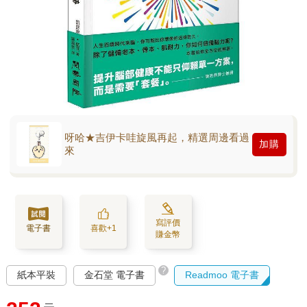
呀哈★吉伊卡哇旋風再起，精選周邊看過
加購
來
寫評價
電子書
喜歡+1
賺金幣
?
紙本平裝
金石堂 電子書
Readmoo 電子書