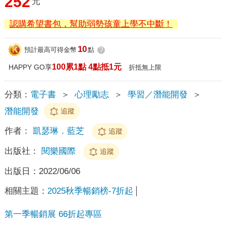
252
元
認購希望書包，幫助弱勢孩童上學不中斷！
10
預計最高可得金幣
點
?
100累1點 4點抵1元
HAPPY GO享
折抵無上限
分類：
電子書
＞
心理勵志
＞
學習／潛能開發
＞
潛能開發
追蹤
作者：
凱瑟琳．藍芝
追蹤
出版社：
閱樂國際
追蹤
出版日：
2022/06/06
相關主題：
2025秋季暢銷榜-7折起
第一季暢銷展 66折起專區