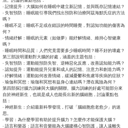
法。討論的重點包括：
‧ 記憶提升：大腦如何在睡眠中建立新記憶，並與既存記憶連結？
‧ 失智預防：睡眠能引導我們找出預防和治療阿茲海默氏症的方法
嗎？
‧ 睡眠不足：睡眠不足或在錯誤的時間睡覺，對認知功能的傷害為
何？
‧ 情緒紓解：睡眠的元素（如做夢）能紓解情緒、維持心智健康
嗎？
‧ 睡眠時間和品質：人們究竟需要多少睡眠時間？睡不好的壞處？
第三部說明運動對大腦的好處，涵蓋的主題包括：
‧ 失智預防：運動能預防失智、逆轉惡化反應，改善認知能力嗎？
‧ 認知提升：運動能提升兒童和成人的記憶、注意力和創造力嗎？
‧ 紓解情緒：運動如何改善情緒，緩減憂鬱和焦慮等疾病的症狀？
‧ 瑜伽和冥想：瑜珈和冥想有益身心連結嗎？潛在風險為何？
第四部探討腦力訓練與大腦的關聯。腦力訓練的好處可能部分來
自於神經新生，也就是成人也能長出新的腦細胞，討論重點包
括：
‧ 神經新生：介紹最新科學發現，打破「腦細胞愈老愈少」的迷
思。
‧ 學習：為什麼學習有助於提升腦力？怎麼作才能保護大腦？
‧ 語言和樂器：語言和音樂能為大腦建構心智防護，讓人遠離失