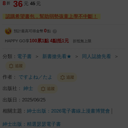
36
8
折
元
45
元
認購希望書包，幫助弱勢孩童上學不中斷！
0
預計最高可得金幣
點
?
100累1點 4點抵1元
HAPPY GO享
折抵無上限
分類：
電子書
＞
新書搶先看★
＞
同人誌搶先看
＞
追蹤
作者：
ですよね／たよ
追蹤
出版社：
紳士
追蹤
出版日：
2025/06/25
相關主題：
紳士出版：2026電子書線上漫畫博覽會
紳士出版：精選瑟瑟電子書