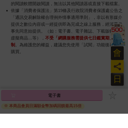
的閱讀軟體開啟閱讀，無法以其他閱讀器或直接下載檔案。
依據「消費者保護法」第19條及行政院消費者保護處公告之
「通訊交易解除權合理例外情事適用準則」，非以有形媒介
提供之數位內容或一經提供即為完成之線上服務，經消費者
事先同意始提供。（如：電子書、電子雜誌、下載版軟體、
虛擬商品…等），
不受「網購服務需提供七日鑑賞期」的限
制
。為維護您的權益，建議您先使用「試閱」功能後再付款
會
購買。
員
日
電子書
※ 本商品會員日滿額金幣加碼回饋最高15倍