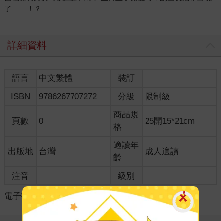
了——！？
詳細資料
語言
中文繁體
裝訂
ISBN
9786267707272
分級
限制級
商品規
頁數
0
25開15*21cm
格
適讀年
出版地
台灣
成人適讀
齡
注音
級別
電子書
＞
新書搶先看★
＞
同人誌搶先看
＞