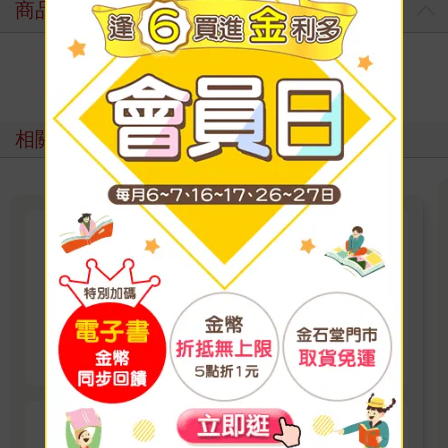
商品評價
寫評價
相關主題
讀墨電子書｜紳士出版成人漫畫
紳士出版電子書新上架，暢銷成人漫畫、最新本
本一次蒐藏！ 《女僕教育-没落貴族 瑠璃川
椿》、《班長的催眠》、《無懈可擊的女上司被
看更多
●得死去活來》等熱門系列作品任君挑選，隨時
開讀無負擔，立即體驗專屬你的紳士閱讀時光！