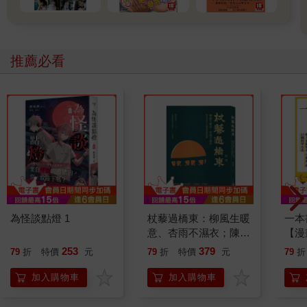
推薦必看
為怪談點燈 1
杖藜過橋東：柳風生暖
一本
意、杏雨不濕衣；陳亮
【漫
恭談以心轉境的適齡漫
行動
253
379
79
折
特價
元
79
折
特價
元
79
折
想
開關
「行
加入購物車
加入購物車
學方