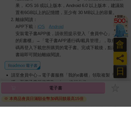
果， iOS 16 或以上版本，Android 6.0 以上版本，建議裝
置有6GB以上的記憶體，至少有 30 MB以上的容量。
離線閱讀：
APP下載：
iOS
Android
安裝電子書APP後，請依照提示登入「會員中心」→「我
的E書櫃」→「電子書APP通行碼/載具管理」，取得通行
會
碼再登入下載您所購買的電子書。完成下載後，點選任一
書籍即可開始離線閱讀。
員
日
請至會員中心→電子書服務「我的e書櫃」領取複製『兌換
碼』至電子書服務商Readmoo進行兌換。
電子書
退換貨須知：
※ 本商品會員日滿額金幣加碼回饋最高15倍
因版權保護，您在金石堂所購買的電子書僅能以金石堂專屬
的閱讀軟體開啟閱讀，無法以其他閱讀器或直接下載檔案。
依據「消費者保護法」第19條及行政院消費者保護處公告之
「通訊交易解除權合理例外情事適用準則」，非以有形媒介
提供之數位內容或一經提供即為完成之線上服務，經消費者