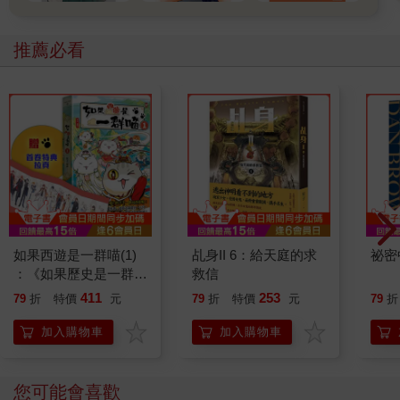
推薦必看
如果西遊是一群喵(1)
乩身II 6：給天庭的求
祕密
：《如果歷史是一群
救信
喵》作者最新力作，附
411
253
79
折
特價
元
79
折
特價
元
79
折
【首卷特典】拉頁
加入購物車
加入購物車
您可能會喜歡