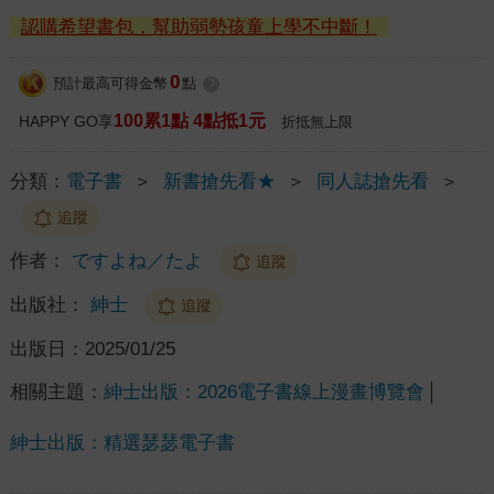
認購希望書包，幫助弱勢孩童上學不中斷！
0
預計最高可得金幣
點
?
100累1點 4點抵1元
HAPPY GO享
折抵無上限
分類：
電子書
＞
新書搶先看★
＞
同人誌搶先看
＞
追蹤
作者：
ですよね／たよ
追蹤
出版社：
紳士
追蹤
出版日：
2025/01/25
相關主題：
紳士出版：2026電子書線上漫畫博覽會
紳士出版：精選瑟瑟電子書