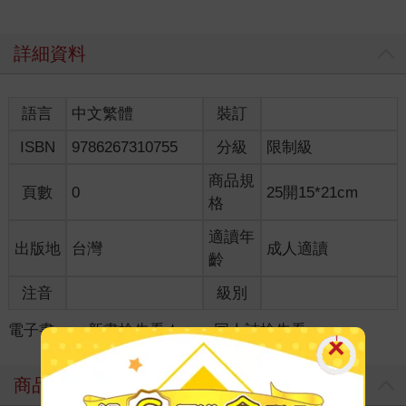
詳細資料
語言
中文繁體
裝訂
ISBN
9786267310755
分級
限制級
商品規
頁數
0
25開15*21cm
格
適讀年
出版地
台灣
成人適讀
齡
注音
級別
電子書
＞
新書搶先看★
＞
同人誌搶先看
＞
商品評價