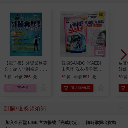
【電子書】外貿業務英
韓國SANDOKKAEBI
皮克
文：從入門到精通，一
山鬼怪 洗衣槽清潔劑
娃娃
本搞定外貿全流程【有
450公克-10包組
子 
266
591
7
折
特價
元
59
折
特價
元
59
折
聲】
克敏
Pik
電子書
加入購物車
易
訂購/退換貨須知
加入金石堂 LINE 官方帳號『完成綁定』，隨時掌握出貨動