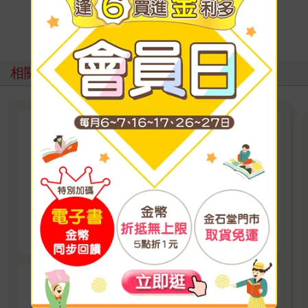
寫評價
相關主題
金石堂電子書｜紳士出版成人漫
畫
紳士出版電子書新上架！上百本精選成人漫畫任
君挑選，無論戀愛、幻想或禁忌題材，隨時開讀
無負擔。 立即登入金石堂電子書館，體驗專屬你
看更多
的紳士閱讀時光。