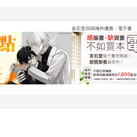
2026金石堂暑假漫博〈你好，我