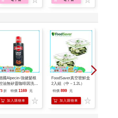
德國Alpecin-強健髮根
FoodSaver真空密鮮盒
The Sup
控油無矽靈咖啡因洗髮
2入組（中－1.2L）
Galaxy 
凝露375ml/瓶-C1強健
Peach`s
1169
899
73
折
特價
元
特價
元
9
折
特
髮根(護髮洗髮精/男士
Surprise: 
調理頭皮洗髮液/0矽靈
Mario G
加入購物車
加入購物車
加
滋潤洗頭髮水/一般髮
Storybo
質適用)