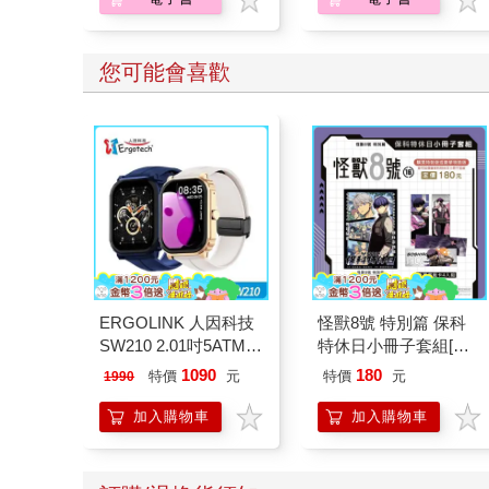
您可能會喜歡
ERGOLINK 人因科技
怪獸8號 特別篇 保科
SW210 2.01吋5ATM游
特休日小冊子套組[限
泳心率血氧藍牙通話腕
加購]
1090
180
特價
元
特價
元
1990
錶
加入購物車
加入購物車