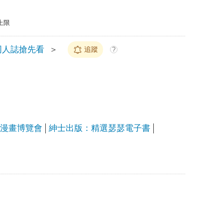
上限
同人誌搶先看
＞
追蹤
?
上漫畫博覽會
紳士出版：精選瑟瑟電子書