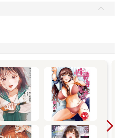
讀
紳士
畫、
育-