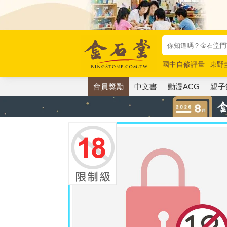
國中自修評量
東野
唯紅花綻放
奧德賽
會員獎勵
中文書
動漫ACG
親子