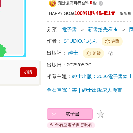
0
預計最高可得金幣
點
?
100累1點 4點抵1元
HAPPY GO享
折抵無
分類：
電子書
＞
新書搶先看★
＞
作者：
STUDIOふあん
追蹤
出版社：
紳士
追蹤
?
出版日：
2025/05/30
加購
相關主題：
紳士出版：2026電子書線
金石堂電子書｜紳士出版成人漫畫
電子書
※ 金石堂電子書怎麼看