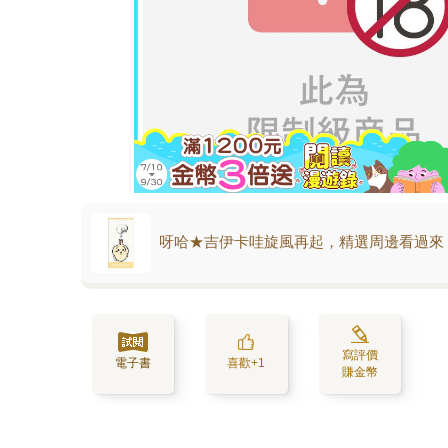
呀哈★吉伊卡哇旋風再起，精選周邊看過來
寫評價
電子書
喜歡+1
賺金幣