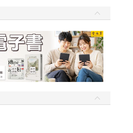
吃一點〉第二波
金石堂2026海