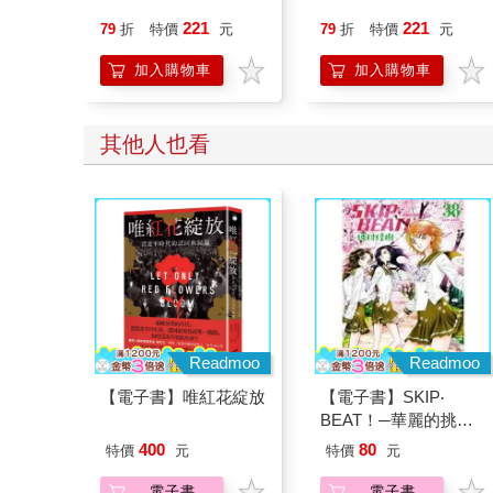
221
221
79
折
特價
元
79
折
特價
元
加入購物車
加入購物車
其他人也看
Readmoo
Readmoo
【電子書】唯紅花綻放
【電子書】SKIP‧
BEAT！─華麗的挑戰─
（38）
400
80
特價
元
特價
元
電子書
電子書