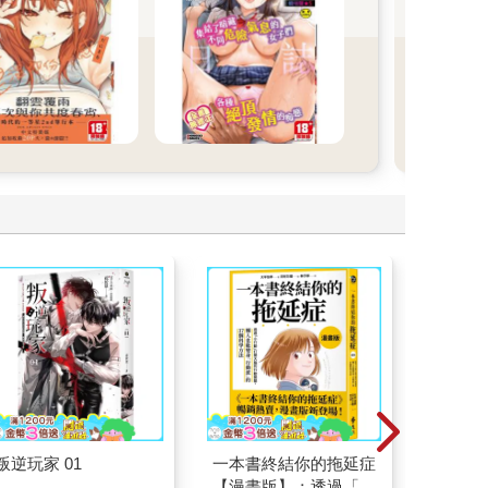
催眠
死去
選，
你的
叛逆玩家 01
一本書終結你的拖延症
如果歷
【漫畫版】：透過「小
(15)