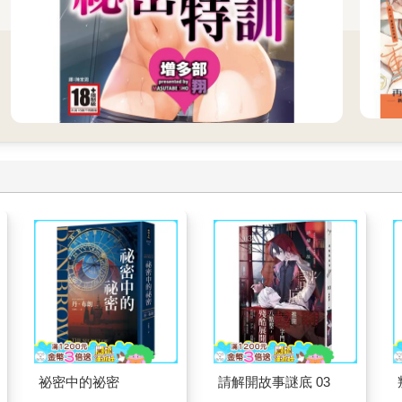
祕密中的祕密
請解開故事謎底 03