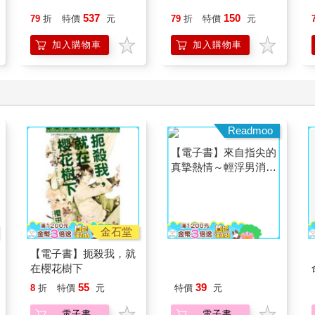
537
150
79
折
特價
元
79
折
特價
元
加入購物車
加入購物車
金石堂
Readmoo
【電子書】扼殺我，就
【電子書】來自指尖的
在櫻花樹下
真摯熱情～輕浮男消防
員帶著熱烈眼神擁抱我
55
39
8
折
特價
元
特價
元
～(第13話)
電子書
電子書