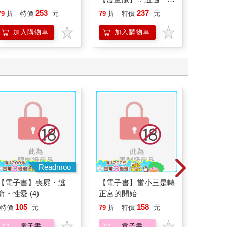
行動」打開大腦的行動
貓漫畫
253
237
79
折
特價
元
79
折
特價
元
79
折
開關，懶人也能變身
「行動派」的37個科
加入購物車
加入購物車
加
學方法
Readmoo
【電子書】喪屍・逃
【電子書】當小三是轉
【電子
命・性愛 (4)
正宮的開始
真摯熱
員帶著
105
158
39
特價
元
79
折
特價
元
特價
～(第19
電子書
電子書