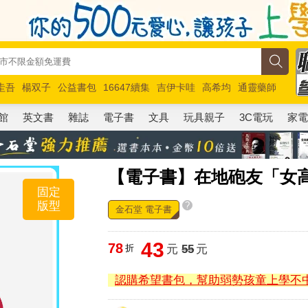
圭吾
楊双子
公益書包
16647續集
吉伊卡哇
高希均
通靈藥師
路邊攤新作
馬斯克
玩具總動員5
超慢跑
館
英文書
雜誌
電子書
文具
玩具親子
3C電玩
家
【電子書】在地砲友「女
固定
版型
?
金石堂 電子書
43
78
折
元
55
元
認購希望書包，幫助弱勢孩童上學不