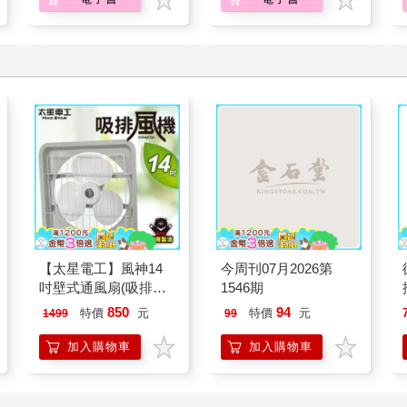
【太星電工】風神14
今周刊07月2026第
吋壁式通風扇(吸排風
1546期
機)
850
94
特價
元
特價
元
1499
99
加入購物車
加入購物車