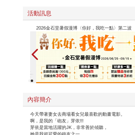
活動訊息
春光ｘ奇幻基地｜全書系展
內容簡介
今天帶著妻女去商場看女兒最喜歡的動畫電影。
啊，是我的「砲友」芽依!!!
芽依是當地活躍的JK，非常善於傾聽，
她是我超可愛的砲友之一。