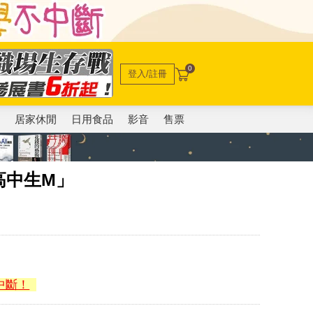
0
登入/註冊
電
居家休閒
日用食品
影音
售票
高中生M」
中斷！