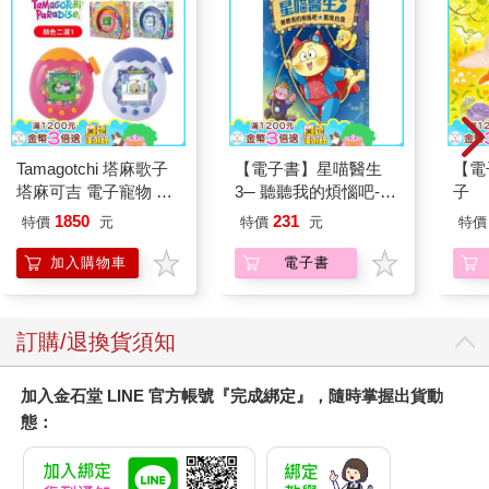
Tamagotchi 塔麻歌子
【電子書】星喵醫生
【電
塔麻可吉 電子寵物 樂
3─ 聽聽我的煩惱吧-實
子
園系列（熱帶橙果／極
現自我
1850
231
特價
元
特價
元
特價
地冰雪）
加入購物車
電子書
訂購/退換貨須知
加入金石堂 LINE 官方帳號『完成綁定』，隨時掌握出貨動
態：