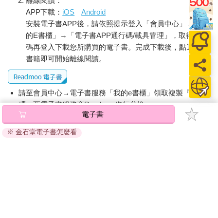
離線閱讀：
APP下載：
iOS
Android
安裝電子書APP後，請依照提示登入「會員中心」→「我
的E書櫃」→「電子書APP通行碼/載具管理」，取得通行
碼再登入下載您所購買的電子書。完成下載後，點選任一
書籍即可開始離線閱讀。
請至會員中心→電子書服務「我的e書櫃」領取複製『兌換
碼』至電子書服務商Readmoo進行兌換。
電子書
退換貨須知：
※ 金石堂電子書怎麼看
因版權保護，您在金石堂所購買的電子書僅能以金石堂專屬
的閱讀軟體開啟閱讀，無法以其他閱讀器或直接下載檔案。
依據「消費者保護法」第19條及行政院消費者保護處公告之
「通訊交易解除權合理例外情事適用準則」，非以有形媒介
提供之數位內容或一經提供即為完成之線上服務，經消費者
事先同意始提供。（如：電子書、電子雜誌、下載版軟體、
虛擬商品…等），
不受「網購服務需提供七日鑑賞期」的限
制
。為維護您的權益，建議您先使用「試閱」功能後再付款