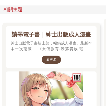
相關主題
讀墨電子書｜紳士出版成人漫畫
紳士出版電子書新上架，暢銷成人漫畫、最新本
本一次蒐藏！ 《女僕教育-没落貴族 瑠璃川
椿》、《班長的催眠》、《無懈可擊的女上司被
看更多
●得死去活來》等熱門系列作品任君挑選，隨時
開讀無負擔，立即體驗專屬你的紳士閱讀時光！