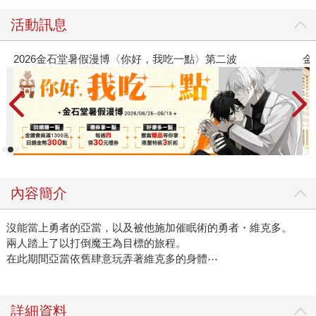
活動訊息
金石堂暑假漫博〈你好，我吃一點〉第二波
金石堂2026
內容簡介
沒能當上勇者的亞當，以及被他施加催眠術的勇者・維克多。
兩人踏上了以打倒魔王為目標的旅程。
在此期間亞當依舊肆意玩弄著維克多的身體⋯
詳細資料