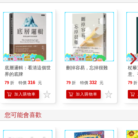
底層邏輯：看清這個世
刪掉容易，忘掉很難
杖藜
界的底牌
意、
恭談
316
332
79
折
特價
元
79
折
特價
元
79
折
想
加入購物車
加入購物車
您可能會喜歡