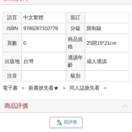
語言
中文繁體
裝訂
ISBN
9786267310779
分級
限制級
商品規
頁數
0
25開15*21cm
格
適讀年
出版地
台灣
成人適讀
齡
注音
級別
電子書
＞
新書搶先看★
＞
同人誌搶先看
＞
商品評價
寫評價