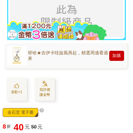
呀哈★吉伊卡哇旋風再起，精選周邊看過
加購
來
寫評價
喜歡+1
賺金幣
?
金石堂 電子書
40
8
折
元
50
元