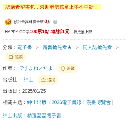
認購希望書包，幫助弱勢孩童上學不中斷！
0
預計最高可得金幣
點
?
100累1點 4點抵1元
HAPPY GO享
折抵無上限
分類：
電子書
＞
新書搶先看★
＞
同人誌搶先看
＞
追蹤
作者：
ですよね／たよ
追蹤
出版社：
紳士
追蹤
出版日：
2025/01/25
相關主題：
紳士出版：2026電子書線上漫畫博覽會
紳士出版：精選瑟瑟電子書