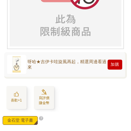
呀哈★吉伊卡哇旋風再起，精選周邊看過
加購
來
寫評價
喜歡+1
賺金幣
?
金石堂 電子書