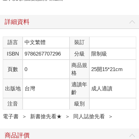
詳細資料
語言
中文繁體
裝訂
ISBN
9786267707296
分級
限制級
商品規
頁數
0
25開15*21cm
格
適讀年
出版地
台灣
成人適讀
齡
注音
級別
電子書
＞
新書搶先看★
＞
同人誌搶先看
＞
商品評價