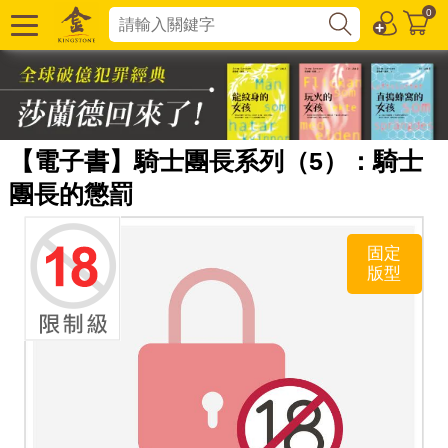
0
【電子書】騎士團長系列（5）：騎士
團長的懲罰
固定
版型