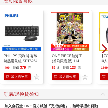
您可能會喜歡
PHILIPS 飛利浦 有線
ONE PIECE航海王
【ZO
鍵盤滑鼠組 SPT6254
(首刷限定版) 114
10
微電
379
123
特價
元
85
折
特價
元
499
1599
ZAF1
加入購物車
加入購物車
訂購/退換貨須知
加入金石堂 LINE 官方帳號『完成綁定』，隨時掌握出貨動