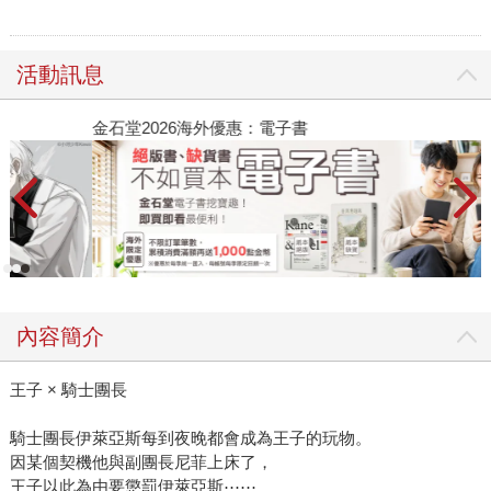
活動訊息
金石堂2026海外優惠：電子書
內容簡介
王子 × 騎士團長
騎士團長伊萊亞斯每到夜晚都會成為王子的玩物。
因某個契機他與副團長尼菲上床了，
王子以此為由要懲罰伊萊亞斯⋯⋯