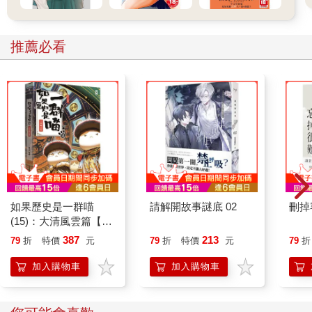
推薦必看
如果歷史是一群喵
請解開故事謎底 02
刪掉
(15)：大清風雲篇【萌
貓漫畫學歷史】
387
213
79
折
特價
元
79
折
特價
元
79
折
加入購物車
加入購物車