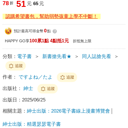
51
78
折
元
65
元
認購希望書包，幫助弱勢孩童上學不中斷！
0
預計最高可得金幣
點
?
100累1點 4點抵1元
HAPPY GO享
折抵無上限
分類：
電子書
＞
新書搶先看★
＞
同人誌搶先看
＞
追蹤
作者：
ですよね／たよ
追蹤
出版社：
紳士
追蹤
出版日：
2025/06/25
相關主題：
紳士出版：2026電子書線上漫畫博覽會
紳士出版：精選瑟瑟電子書