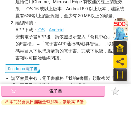
建議使用Chrome、Microsoft Edge 有較佳的線上瀏覽效
果， iOS 16 或以上版本，Android 6.0 以上版本，建議裝
置有6GB以上的記憶體，至少有 30 MB以上的容量。
離線閱讀：
APP下載：
iOS
Android
安裝電子書APP後，請依照提示登入「會員中心」→「我
的E書櫃」→「電子書APP通行碼/載具管理」，取得通行
會
碼再登入下載您所購買的電子書。完成下載後，點選任一
書籍即可開始離線閱讀。
員
日
請至會員中心→電子書服務「我的e書櫃」領取複製『兌換
碼』至電子書服務商Readmoo進行兌換。
電子書
退換貨須知：
※ 本商品會員日滿額金幣加碼回饋最高15倍
因版權保護，您在金石堂所購買的電子書僅能以金石堂專屬
的閱讀軟體開啟閱讀，無法以其他閱讀器或直接下載檔案。
依據「消費者保護法」第19條及行政院消費者保護處公告之
「通訊交易解除權合理例外情事適用準則」，非以有形媒介
提供之數位內容或一經提供即為完成之線上服務，經消費者