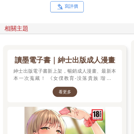
寫評價
相關主題
讀墨電子書｜紳士出版成人漫畫
紳士出版電子書新上架，暢銷成人漫畫、最新本
本一次蒐藏！ 《女僕教育-没落貴族 瑠璃川
椿》、《班長的催眠》、《無懈可擊的女上司被
看更多
●得死去活來》等熱門系列作品任君挑選，隨時
開讀無負擔，立即體驗專屬你的紳士閱讀時光！