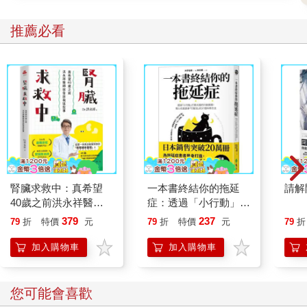
推薦必看
腎臟求救中：真希望
一本書終結你的拖延
請解
40歲之前洪永祥醫師
症：透過「小行動」打
就告訴我這些事
開大腦的行動開關，懶
379
237
79
折
特價
元
79
折
特價
元
79
折
人也能變身「行動派」
的37個科學方法
加入購物車
加入購物車
您可能會喜歡