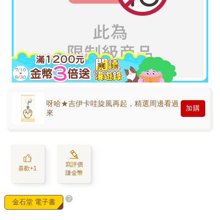
呀哈★吉伊卡哇旋風再起，精選周邊看過
加購
來
寫評價
喜歡+1
賺金幣
?
金石堂 電子書