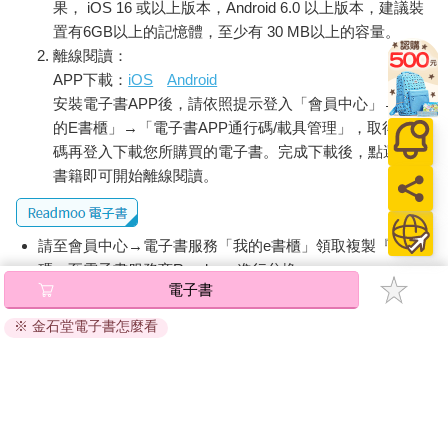
果， iOS 16 或以上版本，Android 6.0 以上版本，建議裝
置有6GB以上的記憶體，至少有 30 MB以上的容量。
離線閱讀：
APP下載：
iOS
Android
安裝電子書APP後，請依照提示登入「會員中心」→「我
的E書櫃」→「電子書APP通行碼/載具管理」，取得通行
碼再登入下載您所購買的電子書。完成下載後，點選任一
書籍即可開始離線閱讀。
請至會員中心→電子書服務「我的e書櫃」領取複製『兌換
碼』至電子書服務商Readmoo進行兌換。
電子書
退換貨須知：
※ 金石堂電子書怎麼看
因版權保護，您在金石堂所購買的電子書僅能以金石堂專屬
的閱讀軟體開啟閱讀，無法以其他閱讀器或直接下載檔案。
依據「消費者保護法」第19條及行政院消費者保護處公告之
「通訊交易解除權合理例外情事適用準則」，非以有形媒介
提供之數位內容或一經提供即為完成之線上服務，經消費者
事先同意始提供。（如：電子書、電子雜誌、下載版軟體、