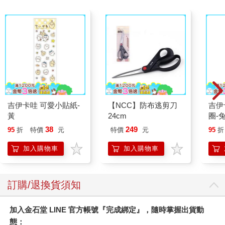
吉伊卡哇 可愛小貼紙-
【NCC】防布逃剪刀
吉伊卡哇 
黃
24cm
圈-
38
249
95
折
特價
元
特價
元
95
折
加入購物車
加入購物車
訂購/退換貨須知
加入金石堂 LINE 官方帳號『完成綁定』，隨時掌握出貨動
態：