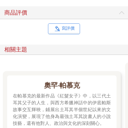
如此這般，金閣在各種地方出現，卻無法在現實生活中看
商品評價
見，這點與此地的大海很像。舞鶴灣位於志樂村一里半之處，山
巒阻隔看不見海。但這片土地總是瀰漫海的預感。風中有時也帶
有海的氣息，海上波濤洶湧時，就會有許多海鷗逃來飛落田間。
寫評價
我生來體弱，無論賽跑或吊單槓都輸給別人，且天生口吃，
令我越發內向自閉。再加上大家都知道我是佛寺的孩子。頑童們
相關主題
模仿口吃和尚誦經來取笑我。說書人講的故事中，有個角色是口
吃的捕快，他們每到這種段落就會故意出聲起鬨，非要叫我念經
給他們聽。
無庸贅言，口吃在我與外界之間設下一道障礙。我無法順利
發出第一個音。那第一個音，就像是我的內在與外界之間的門鑰
奧罕‧帕慕克
匙，鑰匙卻無法順利開門。一般人藉著自由操縱語言，內在與外
界之間的門始終敞開，可以讓空間通風良好，我卻做不到。因為
在帕慕克的最新作品《紅髮女子》中，以三代土
鑰匙生鏽了。
耳其父子的人生，與西方希臘神話中的伊底帕斯
故事交互輝映，鋪展出土耳其半個世紀以來的文
我的口吃，在急著想發出第一個音之際，也像是拼命掙扎試
化演變，展現了他身為最強土耳其說書人的小說
圖逃離內在的黏鳥膠的小鳥。好不容易掙脫時，已經太遲。外界
技藝，還有他對人、政治與文化的深刻關心。
的現實，在我掙扎之際，有時似乎的確停下手好整以暇地等我。