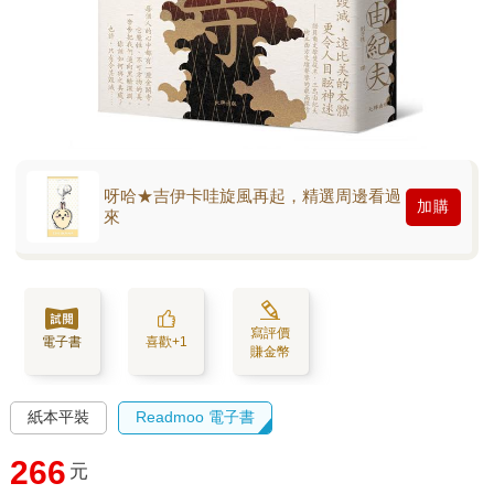
呀哈★吉伊卡哇旋風再起，精選周邊看過
加購
來
寫評價
電子書
喜歡+1
賺金幣
紙本平裝
Readmoo 電子書
266
元