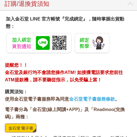
訂購/退換貨須知
「是喔，那麼過幾年後，我也要麻煩你了。」
那年太平洋戰爭已爆發。
加入金石堂 LINE 官方帳號『完成綁定』，隨時掌握出貨動
態：
……當時的我，的確萌生某種自覺。我在黑暗世界張開雙手
等待。總有一天，五月繁花、制服、惡意的同學們，都會投入我
張開的雙手之中。我自覺已把整個世界拖到底層牢牢抓住。……
但這種自覺，要成為少年的驕傲未免過於沉重。
提醒您！！
驕傲必須是更輕盈、更明快、清晰可見、燦然生光。我渴望
肉眼可見之物。我渴望任誰都看得見，可以成為我的驕傲的那種
金石堂及銀行均不會請您操作ATM! 如接獲電話要求您前往
東西。比方說，他腰上掛的短劍就是。
ATM提款機，請不要聽從指示，以免受騙上當！
購買須知：
所有中學生憧憬的短劍，著實是美麗的裝飾。海兵的學生據
使用金石堂電子書服務即為同意
金石堂電子書服務條款
。
說都拿那短劍偷偷削鉛筆，但是故意拿如此莊嚴的象徵用於日常
瑣碎用途是多麼灑脫帥氣啊！
電子書分為「金石堂(線上閱讀+APP)」及「Readmoo(兌換
碼)」兩種：
湊巧他把機關學校的制服脫下，隨手掛在粉刷白漆的欄杆
上。還有他的長褲，雪白的內衣也是……那些東西在簇簇花朵旁
散發年輕人的汗水味。蜜蜂誤以為是一朵花，停在這潔白發亮的