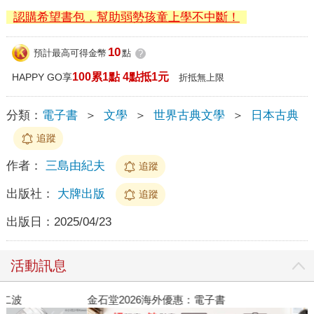
認購希望書包，幫助弱勢孩童上學不中斷！
10
預計最高可得金幣
點
?
100累1點 4點抵1元
HAPPY GO享
折抵無上限
分類：
電子書
＞
文學
＞
世界古典文學
＞
日本古典
追蹤
作者：
三島由紀夫
追蹤
出版社：
大牌出版
追蹤
出版日：
2025/04/23
活動訊息
金石堂2026海外優惠：電子書