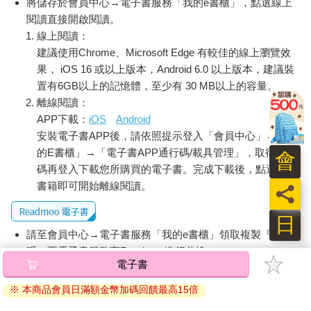
將儲存於會員中心→電子書服務「我的e書櫃」，點選線上
內衣上。綴有金線裝飾的制服帽，就像之前在他頭上一樣，壓得
閱讀直接開啟閱讀。
很低地端正掛在某根欄杆上。他受到學弟們挑戰，此刻去後面的
線上閱讀：
土俵玩相撲了。
建議使用Chrome、Microsoft Edge 有較佳的線上瀏覽效
那些隨手脫下的衣物，給人榮譽之墓的印象。五月數量驚人
果， iOS 16 或以上版本，Android 6.0 以上版本，建議裝
的繁花，加深了這種印象。尤其是帽簷漆黑反光的制服帽，掛在
置有6GB以上的記憶體，至少有 30 MB以上的容量。
一旁的皮帶和短劍，徹底與他的肉體分離，反而散發抒情式美
離線閱讀：
感，那本身幾乎等同回憶……換言之，看起來就像少年英雄的遺
APP下載：
iOS
Android
物。
安裝電子書APP後，請依照提示登入「會員中心」→「我
的E書櫃」→「電子書APP通行碼/載具管理」，取得通行
會
我確認四下無人。相撲場那邊響起叫喊聲。我從口袋取出生
碼再登入下載您所購買的電子書。完成下載後，點選任一
鏽的削鉛筆小刀躡足走近，在那美麗短劍的黑色劍鞘背面，劃下
書籍即可開始離線閱讀。
員
兩三條難看的刀痕。……
日
……以上的記述，或許令人立刻斷定我是個有詩人氣質的少
請至會員中心→電子書服務「我的e書櫃」領取複製『兌換
年。但到今天為止，別說是詩了，我連手記都沒寫過。我本就欠
缺用其他能力來彌補不如他人的能力，企圖藉此超越他人的那種
碼』至電子書服務商Readmoo進行兌換。
電子書
衝動。換言之，我太過傲慢以致無法成為藝術家。成為暴君和大
退換貨須知：
藝術家的夢想始終只是夢想，我完全無意實際動手去達成甚麼。
※ 本商品會員日滿額金幣加碼回饋最高15倍
因版權保護，您在金石堂所購買的電子書僅能以金石堂專屬
的閱讀軟體開啟閱讀，無法以其他閱讀器或直接下載檔案。
不被人理解成了我唯一的驕傲，因此我沒有萌生那種想讓人