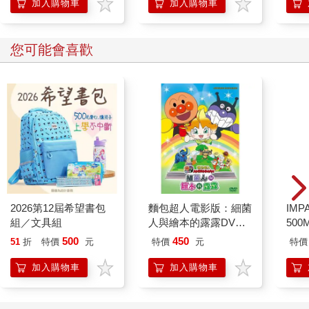
詢問我的名字。然後呼喚初次見面的我：
加入購物車
加入購物車
「喂，溝口。」
我保持沉默，認真凝視他。他投向我的笑臉，帶有類似當權
您可能會喜歡
者的阿諛。
「你不會回話嗎？你是啞巴嗎？」
「他、他、他、他口吃。」
他的崇拜者之一替我回答，大家都扭著身子笑了。嘲笑是多
麼炫目的東西啊。於我，同齡少年那種少年期特有的殘酷笑容，
看似光芒璀璨的葉叢閃閃發亮。
「搞了半天是口吃啊。那你要不要來我們海機學校？甚麼口
吃的毛病，包你一天就矯正過來。」
2026第12屆希望書包
麵包超人電影版：細菌
IM
組／文具組
人與繪本的露露DVD-
500
我不知怎地，當下突然做出明確的答覆。無關個人意志，話
平裝版
IM0
500
450
51
折
特價
元
特價
元
特價
語就這麼在瞬間流暢迸出。
「不要。我要當和尚。」
加入購物車
加入購物車
眾人鴉雀無聲。少年英雄低下頭，摘下身旁的草莖叼在嘴
裡。