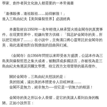
學家、創作者與文化旅人都需要的一本常備書
「逢佛殺佛，逢祖殺祖……始得解脫！」
進入三島由紀夫【美與爆裂世界】必讀經典
本書取材自1950年一名年輕僧人林承賢火燒金閣寺的真實事
件。在現實世界中，犯嫌向警方供稱：「我忌妒金閣寺的美，所
以把它燒掉了……」在小說中，主角溝口將心靈寄託於金閣寺的
美，藉此逃避他對自我價值的扭曲與幻滅。
《金閣寺》自1956年問世以來即受各方盛讚，公認本作為三
島美與爆裂哲思之集大成者，被翻譯成多國語言，亦被視為是三
島由紀夫角逐諾貝爾文學獎、樹立西方文壇聲譽的最高傑作。
關於金閣寺，三島由紀夫想說的是：
美的毀滅，遠比美的本體更令人目眩神迷……
金閣不是無力，絕非無力──但它是一切無力的根源！
金閣寺的美之所以令人畏懼，是它的美讓人看到自身的醜
陋。正如小說所言：