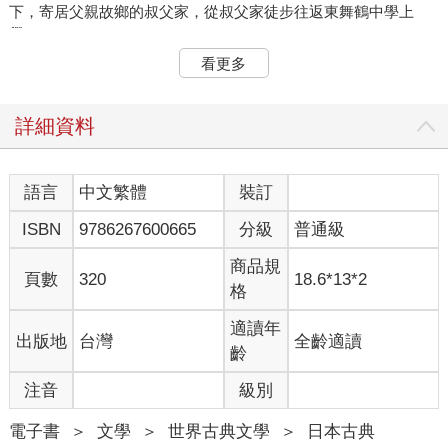
下，寄居父親故鄉的叔父家，從叔父家徒步往返東舞鶴中學上
學。
看更多
父親的故鄉是陽光普照之地。但一年之中每逢十一月、十二
月，即便看似萬里無雲的晴天，一天也會有四、五場陣雨。我易
變的心情，或許就是在這種土地養成。
詳細資料
五月的傍晚，放學回來後，我從叔父家二樓的房間眺望對面
的小山。滿眼新綠的山腰被夕陽照亮，彷彿於山野中央建了一座
語言
中文繁體
裝訂
金屏風。看著那個，我不禁遙想金閣。
ISBN
9786267600665
分級
普通級
雖然透過照片和教科書經常見到現實中的金閣，但在我心目
商品規
中，父親描述的金閣幻影更勝一籌。記憶中父親從不曾說現實中
頁數
320
18.6*13*2
格
的金閣金光閃閃，但據父親表示，世間沒有比金閣更美的東西，
而我根據金閣這個字面及發音想像出來的金閣也非同凡響。
適讀年
出版地
台灣
全齡適讀
齡
有時看到遠處的水田在陽光下閃爍，我就覺得那一定是看不
到的金閣的投影。形成福井縣與這京都府界線的吉坂嶺，正好位
注音
級別
於正東方。太陽就是從那山嶺升起。明明和現實中的京都反方
向，我卻看到山間朝陽中，金閣向著清晨的天空聳立。
電子書
＞
文學
＞
世界古典文學
＞
日本古典