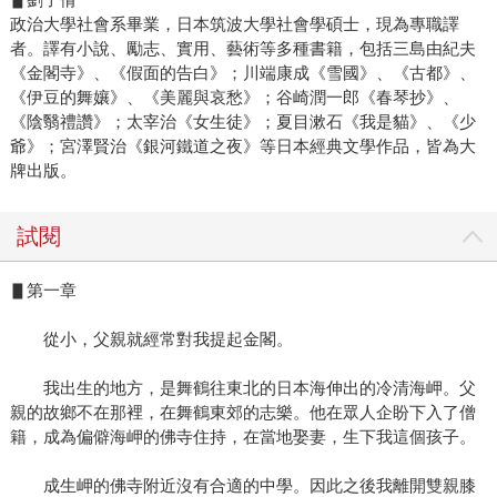
政治大學社會系畢業，日本筑波大學社會學碩士，現為專職譯
者。譯有小說、勵志、實用、藝術等多種書籍，包括三島由紀夫
《金閣寺》、《假面的告白》；川端康成《雪國》、《古都》、
《伊豆的舞孃》、《美麗與哀愁》；谷崎潤一郎《春琴抄》、
《陰翳禮讚》；太宰治《女生徒》；夏目漱石《我是貓》、《少
爺》；宮澤賢治《銀河鐵道之夜》等日本經典文學作品，皆為大
牌出版。
試閱
▋第一章
從小，父親就經常對我提起金閣。
我出生的地方，是舞鶴往東北的日本海伸出的冷清海岬。父
親的故鄉不在那裡，在舞鶴東郊的志樂。他在眾人企盼下入了僧
籍，成為偏僻海岬的佛寺住持，在當地娶妻，生下我這個孩子。
成生岬的佛寺附近沒有合適的中學。因此之後我離開雙親膝