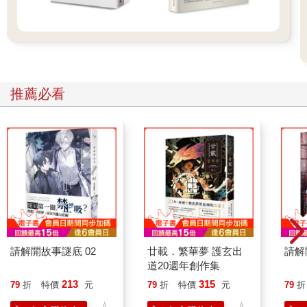
學生，利用假期回母校玩。
他曬得很黑，壓低的制服帽簷下露出俊挺的鼻樑，從頭到腳
儼然是少年英雄。面對我們這些學弟，他大談軍校紀律嚴格的痛
苦生活。而且那本該是悲慘的生活，他的語氣卻彷彿在談論極盡
奢侈的豪華生活。舉手投足之間洋溢驕傲，年紀輕輕就已了解自
推薦必看
己的謙虛有多少分量。他那綴有蛇腹形裝飾線的制服胸口，就像
海上乘風破浪的船頭雕像昂然挺起。
他在走下操場的兩三層大谷石台階坐下。周遭有四、五個聽
得入神的學弟，五月的各色花卉，包括鬱金香、甜豌豆、歐洲銀
蓮花、雛罌粟等盛開在斜坡的花圃。而頭頂上，有日本厚朴綻放
大朵白花。
敘述者和聽眾們都如某種紀念雕像文風不動。而我隔著二米
距離，獨自坐在操場的長椅。這就是我的禮儀。是我對五月繁
花、洋溢驕傲的制服、開朗笑聲的禮儀。
請解開故事謎底 02
廿載．繁華夢 護玄出
請解
道20週年創作集
話說這位少年英雄，比起他的崇拜者們，似乎更在意我。只
213
315
79
折
特價
元
79
折
特價
元
79
折
有我看似沒有拜倒在他的威風下，這傷害了他的驕傲。他向眾人