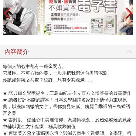
內容簡介
每個人的心中都有一座金閣寺。
它魔性、不可方物的美，一步步把我們逼向黑暗深淵。
你該如何與之共處？也許，只有令其毀滅……
★ 諾貝爾文學獎提名，三島由紀夫樹立西方文壇聲譽的最高傑作
★ 讀者好評不斷的譯本！日本文學翻譯名家劉子倩傾力重現原
典，以洗鍊幽微的文字，帶你窺見細膩、瑰麗且乖張的三島式語
言之美
★ 書封以「侵蝕心中美麗信仰」為裝幀概念，於烈焰燃燒的意象
中輔以燙金文字點綴，極具收藏價值
★ 何謂美與惡？孤獨與永恆？毀滅與重生？建築師、文學迷、哲