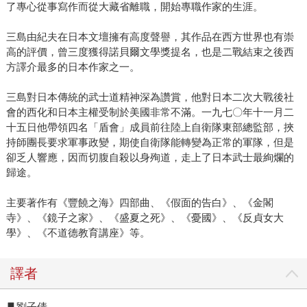
了專心從事寫作而從大藏省離職，開始專職作家的生涯。
三島由紀夫在日本文壇擁有高度聲譽，其作品在西方世界也有崇
高的評價，曾三度獲得諾貝爾文學獎提名，也是二戰結束之後西
方譯介最多的日本作家之一。
三島對日本傳統的武士道精神深為讚賞，他對日本二次大戰後社
會的西化和日本主權受制於美國非常不滿。一九七〇年十一月二
十五日他帶領四名「盾會」成員前往陸上自衛隊東部總監部，挾
持師團長要求軍事政變，期使自衛隊能轉變為正常的軍隊，但是
卻乏人響應，因而切腹自殺以身殉道，走上了日本武士最絢爛的
歸途。
主要著作有《豐饒之海》四部曲、《假面的告白》、《金閣
寺》、《鏡子之家》、《盛夏之死》、《憂國》、《反貞女大
學》、《不道德教育講座》等。
譯者
▋劉子倩