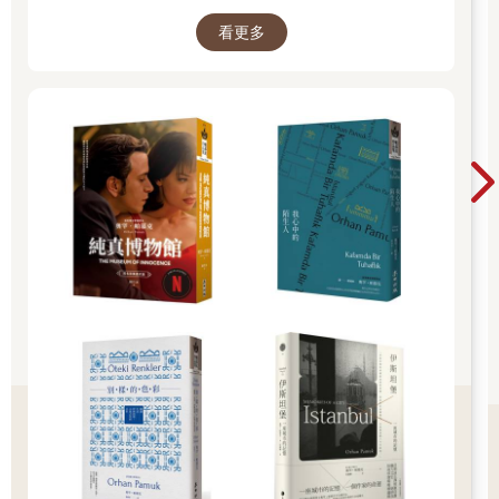
然而等著我的現實已非新鮮的現實。即使我費盡力氣終於抵達外
看更多
界，外界也總在瞬間變色、錯位……而且只有那個看似適合我
的、已失去鮮度半帶腐臭的現實橫亙眼前。
不難想像，這樣的少年對於權力會抱持二種相反的心態。我
喜歡歷史上對暴君的記述。我若是口吃又沉默的暴君，臣子想必
都得看著我的臉色整天提心吊膽過日子。我根本沒必要用明確流
暢的話語將我的殘暴正當化。我的無言，就已將一切殘暴正當
化。我平時就是如此幻想著把蔑視我的教師和同學通通處刑，同
時也幻想自己成為內在世界的國王，成為沉靜洞察真理的大藝術
家。我的外表雖貧窮，但我的內在世界比任何人都富足。懷抱某
種自卑感難以釋懷的少年，如此暗自認定自己是天選之人，豈非
理所當然？我總覺得這世間某處，正有自己還不知道的使命在等
著我。
……我想起這麼一則插曲。
東舞鶴中學有廣闊的操場，被起伏徐緩的群山環繞，是新式
的明亮校舍。
五月的某一天，中學畢業後現就讀舞鶴海軍機關學校的某個