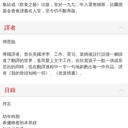
集結成《飲食之藝》出版，並於一九九〇年入選詹姆斯．比爾德
基金會食譜書名人堂，至今仍不斷再版。
譯者
傅恩臨
專職譯者。曾在美國求學、工作、育兒。當媽後誤打誤撞一腳踏
進了翻譯的世界，進而愛上文字工作。在欣賞孩子一點一滴成長
茁壯的同時，也在翻譯過程中一字一句地斟酌出每一件作品。譯
有《我的骨頭知曉一切》、《老派情書》。
目錄
序言
幼年時期
希臘蜂蜜和本草經