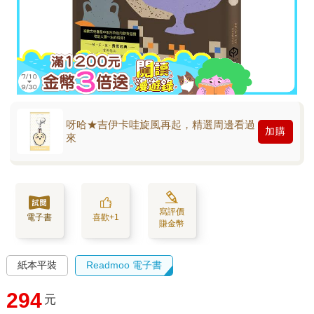
呀哈★吉伊卡哇旋風再起，精選周邊看過
加購
來
寫評價
電子書
喜歡+1
賺金幣
紙本平裝
Readmoo 電子書
294
元