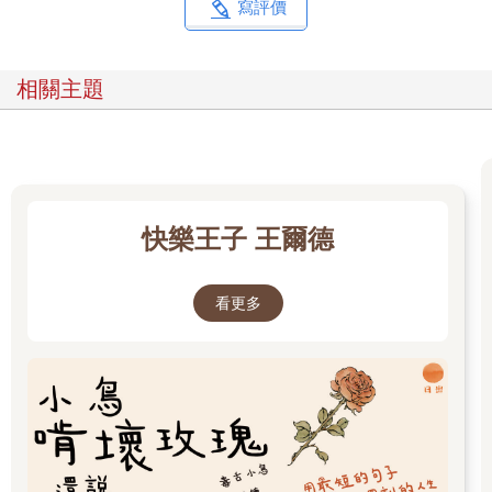
寫評價
魯斯也會覺得滿意。
不過，有位英國人（而且還是一位伯爵）曾經擬定了一份稍微複
雜些的菜單：
相關主題
「一碗好湯，」他說，「一條小比目魚，一塊鹿頸肉，雛鴨佐青
豆或者雞肉配蘆筍，再加上一個杏桃塔──這是皇帝等級的晚
餐。」
或許他是對的。法國的路易十四總是於下午一點獨自用餐，他的
快樂王子 王爾德
菜單包括幾種湯、三道主菜，然後再來一道甜點。
他還只在方桌上用餐，並且由宮廷貴族伺候進食，而這兩點可能
在某種程度上影響了他的消化。（許多人只能在柔和的音樂聲
看更多
中，或是在漆黑的房間裡享用美食。而我母親只要身旁有貓，就
會完全食不下嚥。我發現，飢餓似乎並不在影響因素之列。）
我認識兩個人，他們大概生來就明白為什麼盧庫盧斯會選擇和自
己共進晚餐。一位是個老先生，另一位是個平時不多話的十六歲
女孩。
碧蒂（Biddy）身形高挑，沉默寡言，有著一雙極為動人的棕色眼
睛，行為舉止就像剛破蛹而出的蝴蝶般生澀笨拙。她總是一副恍
惚的模樣，表面上看起來溫和、慵懶，貌似溫順卻相當固執。