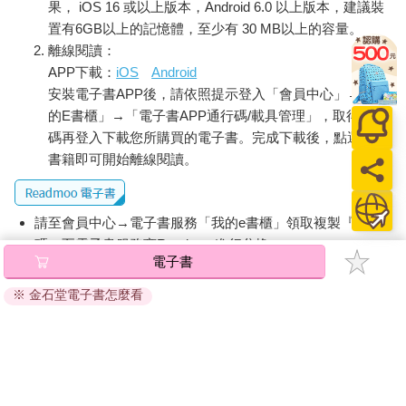
果， iOS 16 或以上版本，Android 6.0 以上版本，建議裝
置有6GB以上的記憶體，至少有 30 MB以上的容量。
離線閱讀：
APP下載：
iOS
Android
安裝電子書APP後，請依照提示登入「會員中心」→「我
的E書櫃」→「電子書APP通行碼/載具管理」，取得通行
碼再登入下載您所購買的電子書。完成下載後，點選任一
書籍即可開始離線閱讀。
請至會員中心→電子書服務「我的e書櫃」領取複製『兌換
碼』至電子書服務商Readmoo進行兌換。
電子書
退換貨須知：
※ 金石堂電子書怎麼看
因版權保護，您在金石堂所購買的電子書僅能以金石堂專屬
的閱讀軟體開啟閱讀，無法以其他閱讀器或直接下載檔案。
依據「消費者保護法」第19條及行政院消費者保護處公告之
「通訊交易解除權合理例外情事適用準則」，非以有形媒介
提供之數位內容或一經提供即為完成之線上服務，經消費者
事先同意始提供。（如：電子書、電子雜誌、下載版軟體、