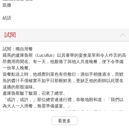
凱撒
結語
試閱
試閱：獨自用餐
羅馬的盧庫魯斯（Lucullus）以其奢華的宴會菜單和令人咋舌的高
昂費用而聞名。有一天，他厭倦了與他人共進晚餐，便下令準備
一份單人晚餐。
當餐點送上時，他感覺到菜色有些敷衍：酒似乎稍微過冷，而鯉
魚的醬汁不僅確實不如平日那般鮮美，更缺乏他的廚師以此聲名
遠播的那股滋味。
盧庫魯斯皺了皺眉，召來了總管。
「或許，或許，」那位總管連連行禮，恭敬地附和道：「我們以
為大人一人用餐，無需準備盛宴。」
這位偉大的美食家冷冷地回答：「正是當我獨自用餐時，你們更
需要特別注意餐點的品質。你們必須記住，因為這時，盧庫魯斯
看更多
是在與盧庫魯斯共進晚餐。」