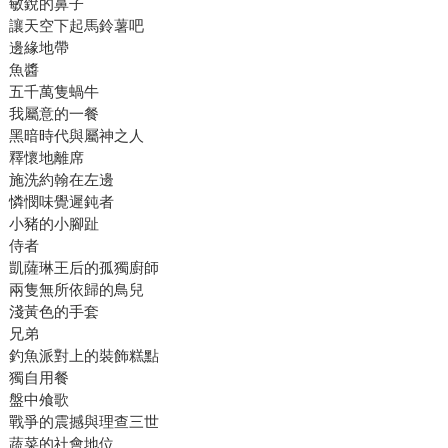
敏銳的鼻子
讓天空下起馬鈴薯吧
邊緣地帶
魚醬
五千萬隻蝸牛
我屬意的一餐
黑暗時代與屬神之人
釋懷地離席
施洗約翰在左邊
憐憫味覺遲鈍者
小豬的小腳趾
侍者
凱薩琳王后的孤獨廚師
兩隻無所依歸的鳥兒
淺黃色的手套
兄弟
釣魚派對上的裝飾糕點
獨自用餐
盤中飧歌
戰爭的震撼與理查三世
蔬菜的社會地位