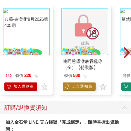
碧蒂與碧蒂共進早餐，並且首次清楚地在鏡中看到了這點，這是
她的第一次，日後必定還會有許多次。
另一個明白這道理的，是一位老先生。我一直不知道他是誰。每
典藏-古美術8月2026第
驀然
當我們去維克多．雨果餐廳（Victor Hugo's）時，他總是在那
405期
裡，坐在一張位於安靜角落的桌旁。他穿著考究老派的晚宴正
裝，腳上穿著閃亮的小鞋子，就像玩偶的鞋子。他吃得很少，總
是配著肉喝掉半瓶酒。至於甜點，他也按著一成不變的程序進
食，那是一種大祭司般的專注與淡然。
一顆酪梨被包在餐巾裡並送到他面前。他輕輕地觸摸它，聞了
連同慾望澈底吞噬你
聞，通常會點頭表示滿意。只見酪梨被銀刀切成兩半。然後，他
（全）【特裝版】
親手將果肉從褐色的果皮中取出，輕輕地將其中一半放在自己面
228
580
特價
元
特價
元
特價
240
前的大盤子上，另一半則送回廚房。
隨後，服務員送上了細砂糖。老先生將糖壓進酪梨果核空出的凹
加入購物車
上市通知我
陷處，花上好些時間仔細處理，讓糖分布均勻而平整。
此時侍酒師出現了，奉上一瓶熊形透明瓶裝的俄羅斯香甜酒
（Kummel）。他慷慨地倒了一杯香甜酒，等待老先生聞了一下並
訂購/退換貨須知
點頭表示滿意後，便悄然離去。
老先生將香甜酒一滴一滴地倒入白糖的凹陷處，非常緩慢，非常
有耐性。然後再仔細地攪拌，壓實，再攪拌。
加入金石堂 LINE 官方帳號『完成綁定』，隨時掌握出貨動
最後，他挖了一小勺綿滑的綠色果肉送入口中，接著又挖了一
態：