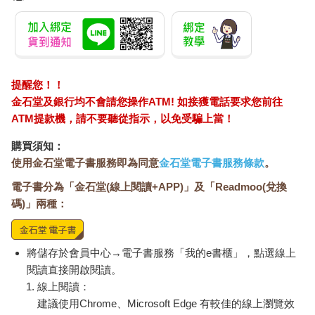
口。有時他會停下，有時則會將整份果肉吃完。最後，他喝了一
口咖啡，便起身離開。
我尚未嘗試過他那奇特的料理，我也無法在心中清楚地構建出它
的味道。然而，老先生臉上的表情卻深深烙印在我的記憶中。就
像因著玻璃咖啡杯和鏡子而感到滿足的碧蒂一樣，他就和碧蒂一
提醒您！！
樣快樂。他是平靜的，並且清楚地意識到──意識到盧庫魯斯之所
以與盧庫魯斯共進晚餐，是有原因的。
金石堂及銀行均不會請您操作ATM! 如接獲電話要求您前往
ATM提款機，請不要聽從指示，以免受騙上當！
（摘自：《即刻上菜》，〈獨自用餐〉）
購買須知：
使用金石堂電子書服務即為同意
金石堂電子書服務條款
。
電子書分為「金石堂(線上閱讀+APP)」及「Readmoo(兌換
碼)」兩種：
將儲存於會員中心→電子書服務「我的e書櫃」，點選線上
閱讀直接開啟閱讀。
線上閱讀：
建議使用Chrome、Microsoft Edge 有較佳的線上瀏覽效