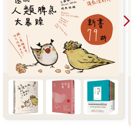
有一天，碧蒂拿著她一週的零用錢，平靜而堅定地去搭電車，嘴
裡叨念著些關於辦事和生日之類的事。對於母親困惑的詢問，她
報以安撫的微笑，含糊但堅定。
那天下午稍晚的時候，她回來了。
她既沒有帶回生日禮物，看起來也不像辦了什麼事，只拿了一個
帶有些許油漬的紙袋。她從裡面拿出一塊棕色長條形的維也納蘋
果捲（apfelstrudel）給母親。那天的她比平時更含糊其辭，但至
少看起來沒什麼事──而且那蘋果捲的味道好極了。
後來我見到了碧蒂。我們談起了各家餐廳。當我提到洛杉磯的春
天街（Spring Street）時，她的眼神突然閃爍了一下。有人曾說，
在那條街上、就在不到幾個街區的範圍內，你可以找到七個州內
最美味和最糟糕的食物。
「我聽說你上週六去了城裡。」我說，感覺自己像是福爾摩斯或
偷窺者。「你去做什麼？」
碧蒂迅速看了我一眼，然後有點不好意思地笑了笑。「春天街，
是嗎？你去了哪裡？」
「嗯……我去了凱蒂．利維（Katie Levey's）餐廳。為什麼你沒
告訴我那裡的東西這麼好吃？還有那些人！」
「很多奧地利猶太人，是吧？」
「當然，那可是一家由維也納人經營的猶太餐廳！哪裡有猶太