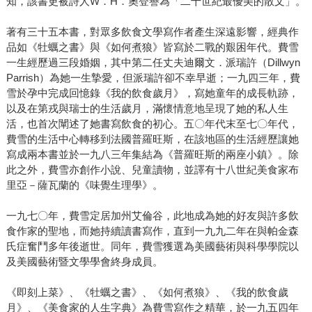
知，該書更被詩人W．H．奧登譽為「二十世紀最優美的散文」。
著有三十五本書，對眾多飲食文學寫作者產生深遠影響，經典作
品如《牡蠣之書》與《如何煮狼》皆寫於二戰的艱困年代。費雪
一生經歷過三段婚姻，其中第二任丈夫迪爾文．派瑞許（Dillwyn
Parrish）為她一生摯愛，但派瑞許卻不幸早逝；一九四三年，費
雪於孕中完成回憶錄《我的飲食歲月》，寫她童年的成長軌跡，
以及在第戎與瑞士的生活歲月，滿懷情意地呈現了她的私人生
活，也首次闡述了她書寫飲食的初心。五〇年代末至七〇年代，
費雪的生活中心轉移到法國普羅旺斯，在該地區的生活經歷讓她
寫成兩本書並於一九八三年集結為《普羅旺斯的兩座小鎮》。除
此之外，費雪亦創作小說、兒童讀物，並譯有十八世紀美食家布
里亞－薩瓦蘭的《味覺生理學》。
一九七〇年，費雪定居加州艾倫谷，此地成為她的好友與許多飲
食作家的聖地，而她持續讀書寫作，直到一九九二年在與帕金森
氏症奮鬥多年後逝世。同年，費雪獲選為美國藝術與科學學院以
及美國藝術暨文學學會終身成員。
《即刻上菜》、《牡蠣之書》、《如何煮狼》、《我的飲食歲
月》、《美食家的人生字典》為費雪寫作之精華，於一九五四年