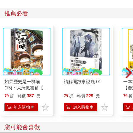
人，哪裡就有美食，不是嗎？」她漫不經心地補充道。
我點頭表示認可，這正是她母親的經典語錄之一。我又接著問
推薦必看
道：「但是從十一點到三點，你做了什麼？總不能吃四個小時的
午餐吧。」
碧蒂有些睥睨地回答我：「我吃的是早餐，不是午餐，而且我當
然吃了四個小時。在一家像樣的餐廳裡，這種事情他們是懂的。
我喝了咖啡，加了很多熱牛奶，還吃了維也納餡餅以及──其他東
西。」
「其他東西是指薩拉米臘腸和甜醃黃瓜嗎？」
「嗯。」
她迷濛的眼神穿過我望向遠方。我保持沉默，一直等到她終於開
口：「我坐在蛋糕櫃旁，透過鏡子看著人群。他們都好奇怪──十
一點鐘，當整個城裡其他人都在忙忙碌碌時，他們竟然那麼愜
如果歷史是一群喵
請解開故事謎底 01
一本
意，尤其是在春天街那兒。他們講著各種語言，還把餡餅浸在玻
(15)：大清風雲篇【萌
【漫
璃咖啡杯裡。」
貓漫畫學歷史】
行動
387
229
79
折
特價
元
79
折
特價
元
79
折
「對！」碧蒂突然興奮地喊道：「我的咖啡也是裝在玻璃杯裡
開關
的！那真是太棒了！」
「行
加入購物車
加入購物車
學方
她的臉上充滿生氣，深邃的眼眸蘊含著我從未見過的平靜。她帶
著幾近激烈的語氣下了結論：「我坐在那裡四個小時，一邊思
考，一邊看著他們把麵包浸在玻璃咖啡杯裡。而且我還會再去！
您可能會喜歡
那真是──那正是我需要的。」