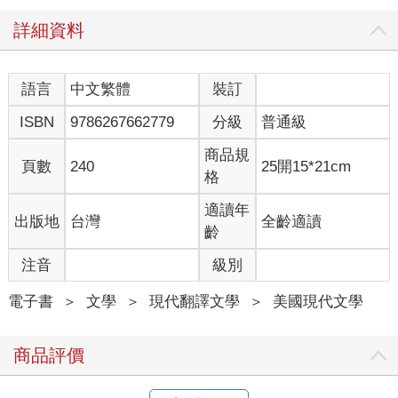
在這種時刻，很少有人意識到他們是在與自己共進晚餐。事實
上，他們反而會試圖忘記這個相當可怕的事實。如果他們在家，
詳細資料
就會閱讀報紙或打開收音機。更多時候，他們會逃離自己，前往
許多朋友所在的俱樂部，或者去離他們最近、最吵鬧的餐廳。在
那裡，他們與其他孤獨的人擠在一起，像一群飢餓、醜陋的暴
語言
中文繁體
裝訂
民，在囫圇吞棗的過程中也一併吞下消化藥片。
ISBN
9786267662779
分級
普通級
這真是太可惜了。偶爾與自己共進一餐，對任何人都是好事。這
給了他時間環顧四周；在安靜中品嘗眼前的每一口食物；有機會
商品規
用新的方法煎牛排，或再次嘗試他妻子討厭的菜餚。
頁數
240
25開15*21cm
格
然而，他也不必太把這件事當回事。《原創者》（The Original）
一書的作者老湯瑪斯．沃克（Old Thomas Walker）對美食細節的
適讀年
出版地
台灣
全齡適讀
關注有時近乎自大，而他在這個問題上是這樣說的：
齡
當一個人必須獨自用餐時，應當先從任何占據注意力的事物中抽
注音
級別
離出來，放鬆片刻，並將注意力轉移到一些令人愉快的事物上，
以保持愉悅。
電子書
＞
文學
＞
現代翻譯文學
＞
美國現代文學
「放鬆片刻」絕對可以用來烤一塊鮮嫩的菲力牛排，雖然我懷疑
商品評價
沃克先生是否指的是這個；而將注意力轉向某個「令人愉快的事
物」，沒有什麼比一瓶來自科多爾省的上等紅酒更合適的了。配
上幾片沙拉葉和一些酥脆的酸種麵包，這樣的一餐，即使是盧庫