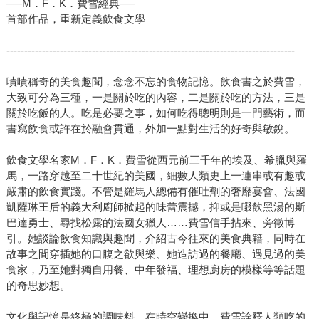
──M．F．K．費雪經典──
首部作品，重新定義飲食文學
---------------------------------------------------------------------------------
嘖嘖稱奇的美食趣聞，念念不忘的食物記憶。飲食書之於費雪，
大致可分為三種，一是關於吃的內容，二是關於吃的方法，三是
關於吃飯的人。吃是必要之事，如何吃得聰明則是一門藝術，而
書寫飲食或許在於融會貫通，外加一點對生活的好奇與敏銳。
飲食文學名家M．F．K．費雪從西元前三千年的埃及、希臘與羅
馬，一路穿越至二十世紀的美國，細數人類史上一連串或有趣或
嚴肅的飲食實踐。不管是羅馬人總備有催吐劑的奢靡宴會、法國
凱薩琳王后的義大利廚師掀起的味蕾震撼，抑或是啜飲黑湯的斯
巴達勇士、尋找松露的法國女獵人……費雪信手拈來、旁徵博
引。她談論飲食知識與趣聞，介紹古今往來的美食典籍，同時在
故事之間穿插她的口腹之欲與樂、她造訪過的餐廳、遇見過的美
食家，乃至她對獨自用餐、中年發福、理想廚房的模樣等等話題
的奇思妙想。
文化與記憶是終極的調味料。在時空變換中，費雪詮釋人類吃的