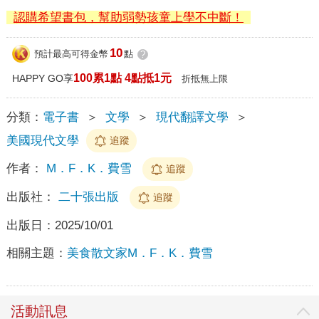
認購希望書包，幫助弱勢孩童上學不中斷！
10
預計最高可得金幣
點
?
100累1點 4點抵1元
HAPPY GO享
折抵無上限
分類：
電子書
＞
文學
＞
現代翻譯文學
＞
美國現代文學
追蹤
作者：
M．F．K．費雪
追蹤
出版社：
二十張出版
追蹤
出版日：
2025/10/01
相關主題：
美食散文家M．F．K．費雪
活動訊息