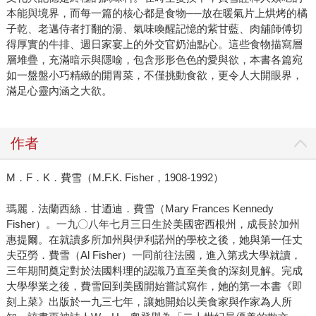
本能與境界，而每一篇的核心都是食物──放在暖氣片上烘烤的橘
子乾、老邁侍者打翻的湯、氣味喚醒記憶的紫甘藍、肉舖師傅切
得厚實的牛排、週日家宴上的外交官奶油點心。這些食物描寫層
層堆疊，充滿暗示與隱喻，包含形形色色的愛與欲，本書各篇宛
如一盤盤小巧精緻的開胃菜，不僅挑動食欲，更令人大開眼界，
滿足心靈內涵之大欲。
作者
M．F．K．費雪（M.F.K. Fisher，1908-1992）
瑪麗．法蘭西絲．甘迺迪．費雪（Mary Frances Kennedy
Fisher）。一九〇八年七月三日生於美國密西根州，成長於加州
惠提爾。在就讀多所加州與伊利諾州的學校之後，她與第一任丈
夫亞勞．費雪（Al Fisher）一同前往法國，進入第戎大學就讀，
三年期間奠定對於法國料理的認識乃直至美食的深刻見解。完成
大學學業之後，費雪回到美國開始嘗試寫作，她的第一本書《即
刻上菜》出版於一九三七年，讓她開始以美食家與作家為人所