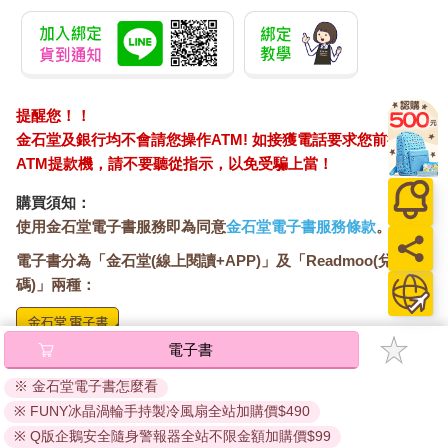
恐懼。
在加護病房，當醫生問他是否寧可別人不要管他，他好幾次用力
點頭。比起中風、心肌炎、肺炎，他的拒絕幾乎更讓醫生擔心。
我在他床邊低語：你要是死了，我會殺了你。
提醒您！！
他的摯友在電話裡說：下一次我來，我們就在地毯上躺個半小
金石堂及銀行均不會請您操作ATM! 如接獲電話要求您前往
時，我會緊緊抱著你，我們只要躺在地毯上半小時就好。
ATM提款機，請不要聽從指示，以免受騙上當！
購買須知：
使用金石堂電子書服務即為同意
金石堂電子書服務條款
。
電子書分為「金石堂(線上閱讀+APP)」及「Readmoo(兌換
碼)」兩種：
電子書
將儲存於會員中心→電子書服務「我的e書櫃」，點選線上
閱讀直接開啟閱讀。
※ 金石堂電子書怎麼看
線上閱讀：
※ FUNY冰晶渦輪手持製冷風扇全站加購價$490
建議使用Chrome、Microsoft Edge 有較佳的線上瀏覽效
※ Q版企鵝安全隨身警報器全站不限金額加購價$99