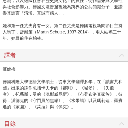
思潮，以及德國社會在歷史與文化上的責任，使作品兼具文學性
與社會影響力。德國文壇普遍視她為跨界的公共知識分子，並讚
譽其語言「清澈、真誠而感人」。
她和第一任丈夫育有一女。第二任丈夫是德國電視新聞節目主持
人馬丁．舒爾策（Martin Schulze, 1937-2014），兩人結褵三十
年。她目前住在柏林。
譯者
姬健梅
德國科隆大學德語文學碩士，從事文學翻譯多年，在「讀書共和
國」出版的譯作包括卡夫卡的《審判》、《城堡》、《失蹤
者》，托瑪斯．曼的《魂斷威尼斯》、《布登布洛克家族》，彼
得．漢德克的《守門員的焦慮》、《水果賊》以及瑪莉蓮．羅賓
遜的《家園》、《萊拉》與《傑克》。
目錄