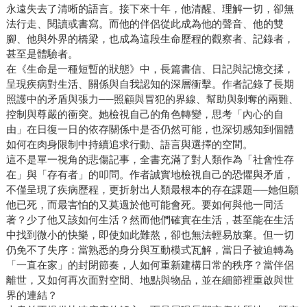
永遠失去了清晰的語言。接下來十年，他清醒、理解一切，卻無
法行走、閱讀或書寫。而他的伴侶從此成為他的聲音、他的雙
腳、他與外界的橋梁，也成為這段生命歷程的觀察者、記錄者，
甚至是體驗者。
在《生命是一種短暫的狀態》中，長篇書信、日記與記憶交揉，
呈現疾病對生活、關係與自我認知的深層衝擊。作者記錄了長期
照護中的矛盾與張力──照顧與冒犯的界線、幫助與剝奪的兩難、
控制與尊嚴的衝突。她檢視自己的角色轉變，思考「內心的自
由」在日復一日的依存關係中是否仍然可能，也深切感知到個體
如何在肉身限制中持續追求行動、語言與選擇的空間。
這不是單一視角的悲傷記事，全書充滿了對人類作為「社會性存
在」與「存有者」的叩問。作者誠實地檢視自己的恐懼與矛盾，
不僅呈現了疾病歷程，更折射出人類最根本的存在課題──她但願
他已死，而最害怕的又莫過於他可能會死。要如何與他一同活
著？少了他又該如何生活？然而他們確實在生活，甚至能在生活
中找到微小的快樂，即使如此難熬，卻也無法輕易放棄。但一切
仍免不了失序：當熟悉的身分與互動模式瓦解，當日子被迫轉為
「一直在家」的封閉節奏，人如何重新建構日常的秩序？當伴侶
離世，又如何再次面對空間、地點與物品，並在細節裡重啟與世
界的連結？