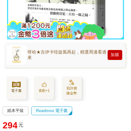
呀哈★吉伊卡哇旋風再起，精選周邊看過
加購
來
寫評價
電子書
喜歡+1
賺金幣
紙本平裝
Readmoo 電子書
294
元