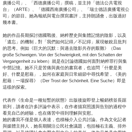
廣播公司」、「西德廣播公司」撰稿，並主持「德法公共電視
台」（ARTE）、「德國西南廣播公司」、「瑞士德語廣播電視公
司」的節目。她為報紙與電台撰寫書評，主持朗誦會，出版過好
幾本書。
她的作品長期探討德國戰後、納粹歷史與集體記憶的陰影，以及
「遺忘」的機制，對「我們如何記得／不記得」展現敏銳且批判
的思考。例如《巨大的沉默：與過去陰影共存的艱難》（Das
große Schweigen. Von der Schwierigkeit, mit den Schatten der
Vergangenheit zu leben）就是在討論德國如何面對納粹罪行與集
中營記憶。她不只是苦痛與責任的書寫者，也追問「什麼是美
好、什麼是慰藉」，如何在家庭與日常細節中尋找希望，《美的
慰藉：一場探尋》（Der Trost der Schönheit. Eine Suche）即是
這樣的探索。
代表作《生命是一種短暫的狀態》出版後旋即登上暢銷榜並長踞
前列，讀者在許多評論中表示，在作者描寫照護與告別的過程中
看見自己的經驗，也在痛苦中得到理解與安慰。
她的書寫不僅是個人表達，也積極介入公共討論。作為文化記者
與媒體主持人，她長期關注公民社會議題，包括極右主義、排外