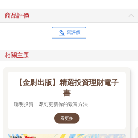
時也留在生活裡。生活會發生什麼樣的變化，當一個向來只想要
獨立自主的狂暴鬥士忽然變得完全無法自主。照顧與冒犯只有一
商品評價
線之隔，關懷在何時會變成專橫，試圖拯救生命在何時會以令對
方感到屈辱的侮辱收場。犧牲奉獻在何時會變得殘忍無情。要如
何去愛一個男人，去守護他，當他就在她對他說無法再跟他一起
寫評價
生活的那一天倒下。該怎麼做，當那可憎的命運兩度落在同一個
人身上。當她也病了，就愈來愈難不去怨天尤人。與其他人的關
係起了什麼變化，要如何學會不要感到難過，當一些曾經自稱為
相關主題
朋友的人由於軟弱和對疾病的恐懼而不再出現。在這樣的生活
中，現實與個人的感知如何愈離愈遠。
那張照片多麼如詩如畫，妳戴著紅色遮陽帽，穿過草原上長得高
【金尉出版】精選投資理財電子
高的草，走向妳寫作之處。但我當然會暗忖：那裡有蛇嗎？當妳
讀到這幾行字，妳會想：她總是懷疑會有危險。而妳這樣想也沒
書
錯。過去這些年的災厄蟄伏在我心裡，等待著被喚醒，成為黑羽
聰明投資！即刻更新你的致富方法
烏鴉拍動翅膀掠過我心頭。妳帽子的紅色就跟妳寫作小屋前面那
兩根細長的紅柱一樣，在高高的黃草之間，在乳藍色的炙熱天空
下，紅得多麼美。美麗的事物所帶來的安慰。這一點我將一再提
看更多
起。當我把恰好合適的檯燈擺在家中恰到好處的位置，我心中那
種奇妙的快樂低語，然後我就忍不住一再跑過去看，並且感到一