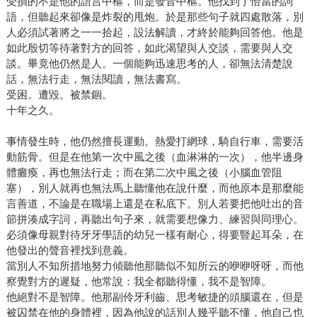
受損的不是他的語言中樞，而是發音中樞。他找到了恰當的詞
語，但聽起來卻像是炸裂的甩炮。於是那些句子就四處散落，別
人必須試著將之一一拾起，設法解讀，才終於能夠回答他。他是
如此殷切等待著對方的回答，如此渴望與人交談，需要與人交
談。畢竟他仍然是人。一個能夠迅速思考的人，卻無法清楚說
話，無法行走，無法閱讀，無法書寫。
受困。遭毀。被禁錮。
十年之久。
事情發生時，他仍然擅長運動。熱愛打網球，騎自行車，需要活
動筋骨。但是在他第一次中風之後（血淋淋的一次），他半邊身
體癱瘓，再也無法行走；而在第二次中風之後（小腦血管阻
塞），別人就再也無法馬上聽懂他在說什麼，而他原本是那麼能
言善道，不論是在職場上還是在私底下。別人若要把他吐出的音
節拼湊成字詞，再聽出句子來，就需要想像力、練習與同理心。
必須像母親對待牙牙學語的幼兒一樣有耐心，得要豎起耳朵，在
他發出的聲音裡找到意義。
當別人不知所措地努力傾聽他那聽似不知所云的咿咿呀呀，而他
察覺對方的遲疑，他常說：我全都聽得懂，我不是智障。
他絕對不是智障。他那副伶牙利齒、思考敏捷的頭腦還在，但是
被囚禁在他的身體裡，因為他說的話別人幾乎聽不懂，他自己也