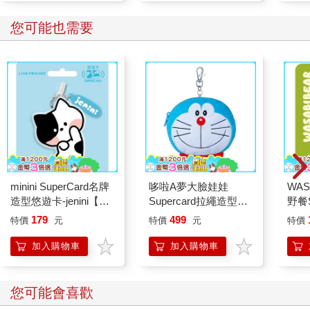
了。
您可能也需要
理查．費納根曾在他的一本小說裡寫道：「過去總是難以預
料。」如果臉頰胖嘟嘟的小天使擠進畫面來粉飾過去或掩蓋過去
呢？如果騙人的記憶早已把我變成了我想要成為的那個模樣？佛
洛伊德把這個過程稱為「屏幕記憶」，當次要的記憶把真正重要
的記憶推擠到邊緣，加以掩蓋。而對難堪時刻的抗拒，對折磨人
的真相的抗拒，則會導致記憶缺口與記憶錯誤。
於是我坐在這裡，像一件扣子扣歪了的雨衣，等待著自己鼓起勇
氣去讀我當時寫下的文字。「該如何談論疾病？」曾有人這麼
問，然後自己回答了這個問題：「談得太多很可怕，但是根本不
談卻更糟。」
minini SuperCard名牌
哆啦A夢大臉娃娃
WAS
要如何敘述一個情況，當一個人在譫妄中，顯然感覺到自己有生
造型悠遊卡-jenini【受
Supercard拉繩造型悠
野餐S
命危險，上百次、上千次地一再地說：不要中斷，請不要中斷，
託代銷】
遊卡【受託代銷】
芥末
不要中斷，不要結束，不要結束，不要結束，請不要結束。
179
499
特價
元
特價
元
特價
「它」──是持續不斷的恐懼所帶來的痛苦，像一種水狀的溶液傾
加入購物車
加入購物車
瀉到全身。有十年之久，這份恐懼與我同桌而坐──或是它的小表
親「不安」、「擔心」、「憂慮」與我同坐在沙發上、書桌旁，
在爐台前站在我旁邊，和我一起躺在床上。懂得恐懼是件好事，
您可能會喜歡
是合情合理的，可是當恐懼控制了我們，我們就完了。假如不懂
得恐懼，我們可能早就從教堂的高塔上摔落，被馬路上的車流輾