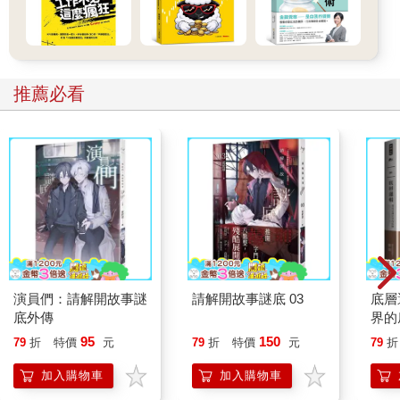
活在其中。
現在我果真把自己手寫的日記整理出來，也把這些年來打字儲存
在筆電裡的隨筆列印出來。有好幾百頁。明天我將拿去裝訂。等
推薦必看
著瞧吧，看它們將會凝視我多久，等到我終於去讀。威廉．格納
齊諾曾經讓他小說中一個陰鬱的主角這麼說：「我因為內心的深
不見底而備受煎熬。」
「它」──是去看見所發生的事，也是對所發生的事視而不見；是
去理解所發生的事，也是對所發生的事不能理解。我抓住了最微
渺的希望，彷彿那是一條繩索，而非一條細線，浪費力氣去無視
那顯而易見的事實：如果他活下來，就會是個重殘之人。
「它」──那是我的耐心，以及我的不耐煩。由於吞嚥障礙，他經
常得要咳嗽，弄得我神經緊張。從他嘴角流出的口水常使我失去
食慾。當他再度能夠稍微自己進食，老是把衣服弄髒，我的反應
也很煩躁。當他以為他得要小便，擔心自己說得太遲，而我不得
演員們：請解開故事謎
請解開故事謎底 03
底層
不一再跳起來去拿尿壺，我不耐煩地嘆了口氣。
底外傳
界的
也就是說，現在我得要正視自己在這些年裡可能是個什麼樣的
95
150
79
折
特價
元
79
折
特價
元
79
折
人。我不是我本來可以成為的那個模樣。假如我們曾在任何時候
有可能是自己本來可以成為的那個模樣。
加入購物車
加入購物車
假如他還在，此刻就會咧嘴笑著說：有這份心就已經很了不起