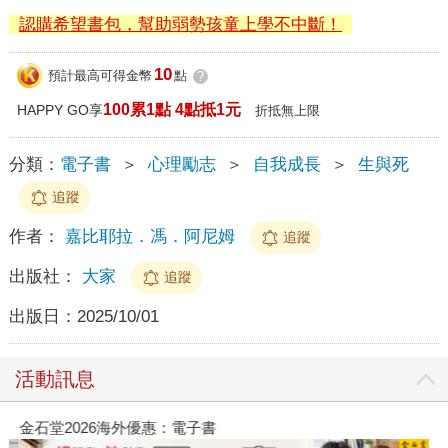
認購希望書包，幫助弱勢孩童上學不中斷！
10
預計最高可得金幣
點
?
100累1點 4點抵1元
HAPPY GO享
折抵無上限
分類：
電子書
＞
心理勵志
＞
自我成長
＞
生與死
追蹤
作者：
嘉比耶拉．馮．阿尼姆
追蹤
出版社：
大家
追蹤
出版日：
2025/10/01
活動訊息
金石堂2026海外優惠：電子書