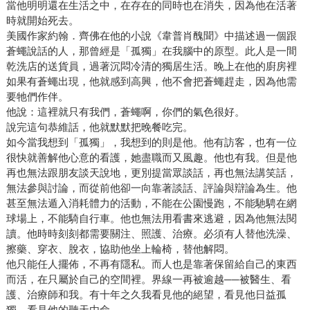
當他明明還在生活之中，在存在的同時也在消失，因為他在活著
時就開始死去。
美國作家約翰．齊佛在他的小說《韋普肖醜聞》中描述過一個跟
蒼蠅說話的人，那曾經是「孤獨」在我腦中的原型。此人是一間
乾洗店的送貨員，過著沉悶冷清的獨居生活。晚上在他的廚房裡
如果有蒼蠅出現，他就感到高興，他不會把蒼蠅趕走，因為他需
要牠們作伴。
他說：這裡就只有我們，蒼蠅啊，你們的氣色很好。
說完這句恭維話，他就默默把晚餐吃完。
如今當我想到「孤獨」，我想到的則是他。他有訪客，也有一位
很快就善解他心意的看護，她盡職而又風趣。他也有我。但是他
再也無法跟朋友談天說地，更別提當眾談話，再也無法講笑話，
無法參與討論，而從前他卻一向靠著談話、評論與辯論為生。他
甚至無法遁入消耗體力的活動，不能在公園慢跑，不能馳騁在網
球場上，不能騎自行車。他也無法用看書來逃避，因為他無法閱
讀。他時時刻刻都需要關注、照護、治療。必須有人替他洗澡、
擦藥、穿衣、脫衣，協助他坐上輪椅，替他解悶。
他只能任人擺佈，不再有隱私。而人也是靠著保留給自己的東西
而活，在只屬於自己的空間裡。界線一再被逾越──被醫生、看
護、治療師和我。有十年之久我看見他的絕望，看見他日益孤
獨，看見他的聽天由命。