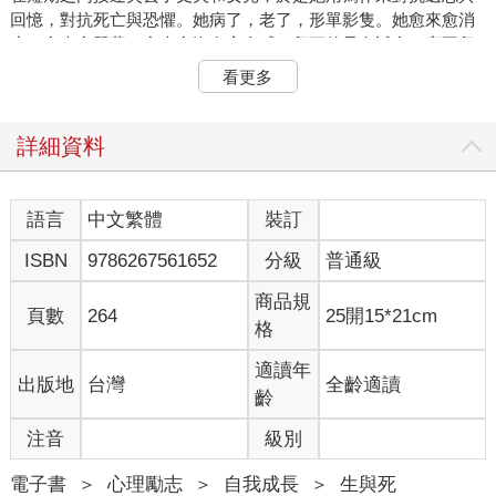
回憶，對抗死亡與恐懼。她病了，老了，形單影隻。她愈來愈消
瘦，愈來愈單薄，愈來愈沒有安全感。留下的只有誠實。毫不留
情地揭發由於生命短暫易逝所帶來的打擊。作家安媞耶．拉維
看更多
克．施圖伯爾多年來把瓊．蒂蒂安的作品譯成德文，曾經稱她為
「現實的解剖師」。
我們為了活下去而述說故事。我們需要故事來了解生活。或許我
詳細資料
該對妳述說的也是一個故事。
妳說：把它說出來，說出那是怎麼回事，說出那對你們造成了什
麼影響，對妳造成了什麼影響。如果我要把「它」說出來，就也
語言
中文繁體
裝訂
得要述說我自己。鄭重地脫下褲子，袒露自己。因為妳想知道一
ISBN
9786267561652
分級
普通級
個人在危機時期如何生活，會變成什麼樣的人，會發現自己的哪
一面，從何處汲取所需要的力量與耐心，在自己身上有何欠缺，
商品規
在哪些事情上一敗塗地，在何處變得支離破碎，急需用黏膠把自
頁數
264
25開15*21cm
格
己重新拼湊起來。哪一種黏膠黏得最牢？
危機就像嗜血的蚊子一樣追趕著我們。我們必須一再逃離死亡。
適讀年
出版地
台灣
全齡適讀
在這種時候還有餘裕來反省、來思考、來改變自己嗎？還是會變
齡
得毫無知覺？在有如鯊魚嘴的生活中要如何存活，隨時可能
「啪」地合攏的鯊魚嘴。
注音
級別
我該向妳述說這些。
要如何應付如影隨形的恐懼。要如何取得平衡，既在疾病中，同
電子書
＞
心理勵志
＞
自我成長
＞
生與死