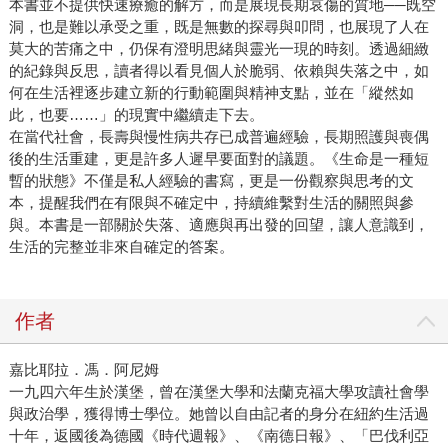
本書並不提供快速療癒的解方，而是展現長期哀傷的質地──既空
洞，也是難以承受之重，既是無數的探尋與叩問，也展現了人在
莫大的苦痛之中，仍保有澄明思緒與靈光一現的時刻。透過細緻
的紀錄與反思，讀者得以看見個人於脆弱、依賴與失落之中，如
何在生活裡逐步建立新的行動範圍與精神支點，並在「縱然如
此，也要……」的現實中繼續走下去。
在當代社會，長壽與慢性病共存已成普遍經驗，長期照護與喪偶
後的生活重建，更是許多人遲早要面對的議題。《生命是一種短
暫的狀態》不僅是私人經驗的書寫，更是一份觀察與思考的文
本，提醒我們在有限與不確定中，持續維繫對生活的關照與參
與。本書是一部關於失落、適應與再出發的回望，讓人意識到，
生活的完整並非來自確定的答案。
作者
嘉比耶拉．馮．阿尼姆
一九四六年生於漢堡，曾在漢堡大學和法蘭克福大學攻讀社會學
與政治學，獲得博士學位。她曾以自由記者的身分在紐約生活過
十年，返國後為德國《時代週報》、《南德日報》、「巴伐利亞