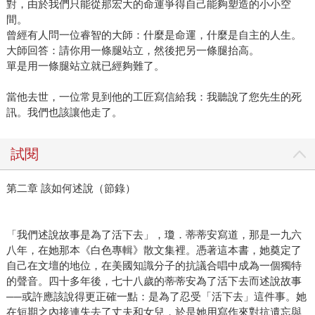
對，由於我們只能從那宏大的命運爭得自己能夠塑造的小小空
間。
曾經有人問一位睿智的大師：什麼是命運，什麼是自主的人生。
大師回答：請你用一條腿站立，然後把另一條腿抬高。
單是用一條腿站立就已經夠難了。
當他去世，一位常見到他的工匠寫信給我：我聽說了您先生的死
訊。我們也該讓他走了。
試閱
第二章 該如何述說（節錄）
「我們述說故事是為了活下去」，瓊．蒂蒂安寫道，那是一九六
八年，在她那本《白色專輯》散文集裡。憑著這本書，她奠定了
自己在文壇的地位，在美國知識分子的抗議合唱中成為一個獨特
的聲音。四十多年後，七十八歲的蒂蒂安為了活下去而述說故事
──或許應該說得更正確一點：是為了忍受「活下去」這件事。她
在短期之內接連失去了丈夫和女兒，於是她用寫作來對抗遺忘與