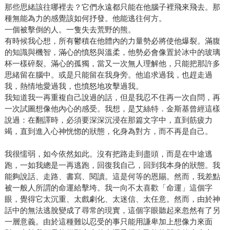
那些思緒該往哪裡去？它們永遠都只能在他腦子裡飛來飛去。那
種無能為力的感覺該如何抒發。他能逃往何方。
一個被擊倒的人。一隻失去荒野的熊。
有時候我心想，所有鬱積在他體內的力量勢必將使他爆裂。滿腹
的知識與機智，滿心的憤怒與溫柔，他勢必會像置於冰中的玻璃
杯一樣碎裂。滿心的孤獨，當又一次無人理解他，只能把那許多
思緒留在腦中。或是只能留在我身旁。他追求過我，也趕走過
我，熱情地愛過我，也憤怒地攻擊過我。
我知道我一再重複自己說過的話，但是我忍不住再一次自問，再
一次試圖想像他內心的感受。我想，是艾絲特．金斯基曾經這樣
說過：在翻譯時，必須要深深沉浸在那篇文字中，直到筋疲力
竭，直到進入心神恍惚的狀態，化身為對方，而不再是自己。
我很懦弱，如今依然如此。沒有把路走到盡頭，而是在中途逃
跑，一如我總是一再逃跑，回復我自己，回到我本身的狀態。我
能夠說話、走路、書寫、閱讀。這是何等的恩賜。然而，我差點
被一般人所謂的命運給擊垮。我一向不太喜歡「命運」這個字
眼，覺得它太沉重、太戲劇化、太迷信、太任意。然而，由於神
話中的無法逃脫變成了尋常的現實，這個字眼聽起來忽然有了另
一層意義。由於這種難以忍受的事只能用謙卑加上想像力來面