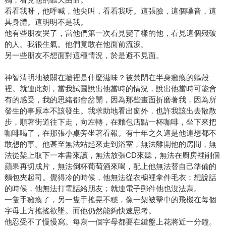
看看我呀，他呼喊，他尖叫，看看我呀。這張臉，這個嗓音，這
具身體。這明明不是我。
他有些朋友哭了，當他們第一次看見變了樣的他，看見這個殘破
的人。我很生氣。他們竟敢在他面前流淚。
另一些朋友不想面對這種情況，於是避不見面。
神智清明地被關在牆裡是什麼滋味？被禁閉在半身癱瘓的軀殼
裡。就連此刻，當我試圖說出他當時的情況，說出他當時可能會
有的感受，我的思緒都會岔開，因為那些畫面折磨著我，因為所
發生的事原本不該發生。我求助地看出窗外，也許我該出去散散
步，順著街道往下走，向左轉，在麵包店點一杯咖啡，坐下來把
咖啡喝了，在那張小桌旁坐著看報。有十年之久這是他連想都不
敢想的事。他甚至無法站起來走到浴室，無法離開他的房間，無
法從架上取下一本書來讀，無法放張CD來聽，無法在廚房裡削個
蘋果再切成片，無法倒杯葡萄酒來喝，配上他無法替自己準備的
麵包夾起司。覺得冷的時候，他無法從衣櫥裡拿件毛衣；想說話
的時候，他無法打電話給朋友；就連電子郵件他也沒法寫。
一隻手癱瘓了，另一隻手搖晃不穩，像一架被擊中的飛機在每個
字母上方搖搖欲墜。而他仍然能夠快速思考。
他忍受不了慢慢寫。每寫一個字母都要在鍵盤上花將近一分鐘。