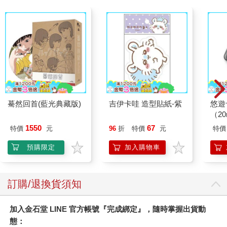
碎，被黑夜吞噬，被愛情毀滅。可是當恐懼耗盡了我們的心力，
當我們在驚慌失措的夜裡幾乎想打電話叫救護車或是報警，因為
心臟跳得太快，因為腦袋陣陣作痛，使人把嗡嗡耳鳴聽成正一步
步逼近的陌生腳步聲，這時恐懼就握有了權力與決定權，能夠恣
意折磨我們。
我曾在某處讀到：自由在恐懼終止之處出現。當時我心想：當
然，所以右翼分子才會在此地與各處激起眾人的恐懼，好讓民眾
任由自己被操控。因此，偉大的抗議文化理論家吉恩．夏普才會
說：要使一個社會朝著自由的方向改變，最重要的一句話就是：
驀然回首(藍光典藏版)
吉伊卡哇 造型貼紙-紫
悠遊
要提倡希望而非散播恐懼。然而，恐懼在我渺小的日常生活中扎
（2
了根，使我不再自由。恐懼乃是摧毀生活勇氣的特務。「一旦你
1550
67
特價
元
96
折
特價
元
特價
開始感到恐懼，就再也停不下來了」，這是最近報紙上引用一位
北韓異議人士所說的話。我無法停止感到恐懼。那些年裡都沒辦
預購限定
加入購物車
法。當我轉進我住的那條街，看見一輛救護車閃著紅光，我就會
想像他在救護車上。一切尚未發生的事都隨時可能發生。也許讓
恐懼之火熊熊燃燒的就是這種種可能性。恐懼是籠統的，害怕是
訂購/退換貨須知
具體的。恩斯特．布洛赫在他那本《希望的原理》中寫道：「地
面在搖晃，他們不知道是為什麼，不知道原因何在。他們的這種
加入金石堂 LINE 官方帳號『完成綁定』，隨時掌握出貨動
狀態就是恐懼。如果這種狀態更加確定，就成了害怕。」有時恐
態：
懼與害怕合而為一，害怕擴大成為恐懼。而害怕的人就也會感到