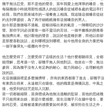
幾乎無法忍受。那不是他的聲音。當年我愛上他渾厚的嗓音，他
每隔幾個小時就用那性感誘人的低沉嗓音從城裡各處的電話亭打
給我，我們在那座城市的一場餐會上相識。我追隨這個嗓音從紐
約去到華盛頓，為了再仔細瞧瞧擁有這個嗓音的男人。
如今那是微微喘不過氣、從喉頭嘔出來的氣音，一陣嘶啞的沙沙
聲。那些字詞必須要靠一個不靈活的舌頭、一個半癱瘓的懸雍垂
勉強擠出來。他討厭他的聲音，說話於他是種折磨，而他以前卻
是那麼喜歡說話，走到哪裡說到哪裡。如今他用全身的力量把每
一個字像彈丸一樣擲向半空中。
他怎麼受得了，怎麼受得了這樣的生活？他什麼都聽得見，全都
能理解，思考過一切，卻幾乎無人與他對話。他坐在一旁，無法
參與，因為幾乎沒有人有足夠的耐心、能力與細心，去理解他所
說的話。
在這個腦袋裡是多麼擁擠呀， 所有的東西都塞了進去，卻幾乎沒
有東西出得來，永遠都只在吸收。他的職業是傳播訊息。中風之
後，他受到的詛咒是陷入沉默。
當一切都被縮限，當身體成為他無法逃離的監獄，當他的思緒幾
乎只能用來自娛，那是什麼感覺。當生活幾乎只在腦中發生，要
如何忍受。這種被遺棄的感覺要如何承受。被排拒在生活之外，