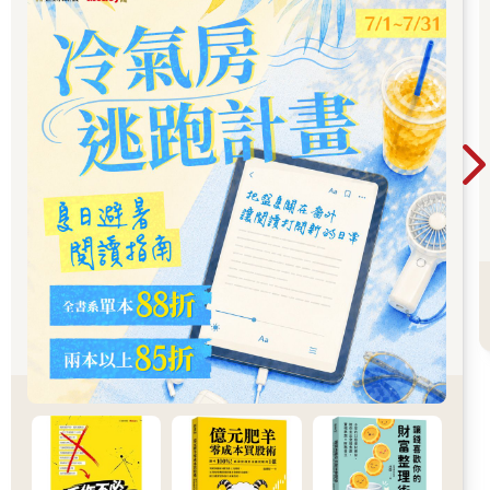
絲幸福。他說我在與審美有關的事情上是個獨裁者。最近，我曾
想找一支顏色與我身上穿的毛衣一樣的湯匙來吃水煮蛋……不，
現在我寧可別對此事發表任何看法。
我一邊寫下這幾行字，一邊看向一束飽滿的鬱金香，有橙色、紅
色和白色的花朵。花萼張開了，幾支花莖昂然向上生長，另幾支
則慵懶地向下捲曲。這有一種誘人的性感。彷彿這些花朵正朝著
未來的幸福伸展身體，其實卻只是逐漸接近終將凋萎的生命盡
頭。只是？在感知上，美麗與短暫易逝本來不就是一體的嗎？倘
若不是明知其短暫易逝，有生命的美麗事物還會令我們感到欣喜
嗎？
最近我們通電話時，妳稍微催促了我，說我該著手了。於是今天
我把裝著弔唁信函的木箱拿出來，整理了箱中信件，並且把木箱
擱在水龍頭底下刷洗。它不該沾滿灰塵，當我把那些紙條和這些
年來寫滿的那許多大大小小的筆記本全都放進去。只有在我書寫
時，當我把所經歷的事訴諸文字，才能製造出一種距離，在所發
生的事與我之間才能產生空間。當我隔著由文字築起的牆去窺視
發生在我身上的事，我就能比較平靜地接受那些事。文字保護了
我。裹在由字句、紙頁、句點和驚嘆號織成的大衣裡，我就比較
不害怕。隔著一段距離望向所發生的事，消除了事件本身的戲劇
性，把現實化為一則故事，我讀著這則故事，在閱讀的當下並未