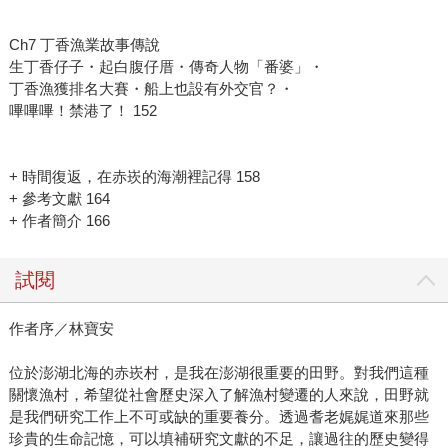
Ch7 丁香漁業故事傳說
生丁香仔子・起白腹仔厝・傳奇人物「番婆」・
丁香漁獲排名大賽・船上也設有外交官？・
嗶嗶嗶！禁港了！ 152
+ 時間復返，在赤崁的海潮裡記得 158
+ 參考文獻 164
+ 作者簡介 166
試閱
作者序／林寶安
位於澎湖北海的赤崁村，是我在澎湖很重要的田野。對我們這種
關懷漁村，希望從社會歷史深入了解漁村變遷的人來說，田野就
是我們研究工作上不可或缺的重要養分。透過耆老娓娓道來那些
珍貴的生命記憶，可以填補研究文獻的不足，讓過往的歷史變得