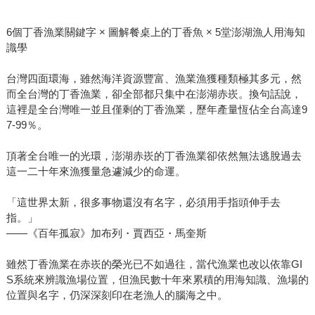
6個丁香漁業關鍵字 × 圖解餐桌上的丁香魚 × 5堂澎湖漁人用海知
識學
台灣四面環海，雖然海洋資源豐富、漁業漁獲種類極其多元，然
而全台灣的丁香漁業，卻全部都只集中在澎湖赤崁。換句話說，
這裡是全台灣唯一並且僅剩的丁香漁業，歷年產量恆佔全台高達9
7-99％。
頂著全台唯一的光環，澎湖赤崁的丁香漁業卻依然無法逃脫過去
這一二十年來漁獲量急遽減少的命運。
「這世界太新，很多事物還沒有名字，必須用手指頭伸手去
指。」
——《百年孤寂》加布列・賈西亞・馬奎斯
雖然丁香漁業在赤崁的榮光已不如過往，當代漁業也改以依靠GI
S系統來辨識漁場位置，但漁民數十年來累積的用海知識、漁場的
位置與名字，仍深深刻印在老漁人的腦海之中。