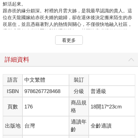
鮮活起來。
跟赤崁的緣分頗深。村裡的月雲大姊，是我最早認識的貴人。這
位在天龍國嫁給赤崁夫婿的媳婦，卻在退休後決定搬來陌生的赤
崁居住，並且憑藉著對人的熱情與關心，不僅很快地融入社區，
還變成帶領赤崁社區銀髮族運動跳舞、甚至比賽獲獎的領頭羊。
我們後來在赤崁各種計畫之能夠順利執行，找到合適的夥伴跟報
看更多
導人，就是依靠月雲大姊的居間牽線。也是從那時候開始結識宋
聖壽船長及其他耆老，開啟對赤崁丁香漁業的認識。
詳細資料
赤崁丁香漁業的用海知識文化，就是這麼迷人
語言
中文繁體
裝訂
丁香漁業原本只是我們調查研究計畫的學術工作任務，沒想到在
ISBN
9786267728468
分級
普通級
宋船長的引領下，慢慢變成對海洋生態變化與漁業生活文化的關
懷。我們開始帶領學生認識這全台僅有、跟一般漁業存在巨大差
商品規
異的丁香漁業文化與歷史。一般漁船回港卸魚上岸拍賣完畢就可
頁數
176
18開17*23cm
格
休息；丁香漁船捕撈回來以後，卻需要另一批人手立即接手處理
丁香漁獲，進行分選、處理，進魚灶煮魚、曬魚乾，以及丁香魚
適讀年
出版地
台灣
全齡適讀
乾曬製完成後的標售、運銷。丁香漁業就這麼牢牢地抓住赤崁漁
齡
村的脈動，也抓住我們學生的眼光跟興致，願意讓他們坐下來幫