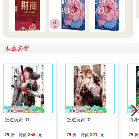
助進入赤崁田野訪談學習的耆老船長。宋船長與月雲大姊不在話
下，多年執行計畫過程被我們叨擾的鄭英諧老師、龍德宮主委鄭
進豐、前主委暨國福造船廠廠長柯少嵐，以及從事丁香漁業的涂
連相、張清秋、楊水明、陳志勇、涂憲鐘、林家和、陳其猛、張
瑞鎮、黃阿靜、許金換等諸多耆老船長也都提供熱心的協助。赤
崁，真是個到處是好友的新故鄉。
當然，本書的順利完成出版，還是要感謝所有參與並協助我們海
推薦必看
委會「咬山辦與罾位輪值」計畫的成員。除了我和謝仕淵老師
外，搭配林妤蓁老師、洪綉雅小姐與劉怡青編輯所組成計畫團隊
的通力合作，是計畫工作與專書撰寫編輯出版能夠按部就班完成
的關鍵；背後研究助理安秀華與盧冠宇的協助，也功不可沒。此
外，合作多年的陳秉阼老師與郭偉民先生，為本書提供各種精采
攝影照片，讓內文更加鮮活可讀；協助開船的陳盡川大哥與陳宜
君小姐，則讓我們在宋船長引導出海進行調查罾位的工作得以順
利完成。這些都是本書的貴人，在此一併致謝。最後，內人綉敏
長期對我在澎湖研究的支持，更是背後讓我能夠持續投入的最大
動力。
自從個人在2010 年從義守大學轉任國立澎湖科技大學以來，轉眼
叛逆玩家 01
叛逆玩家 02
特殊傳
已經滿15 年。在此期間因緣際會參與投入的各種澎湖在地研究計
畫，讓我慢慢累積出對澎湖更多的關懷與認識，並且因為發現更
253
221
79
折
特價
元
79
折
特價
元
79
折