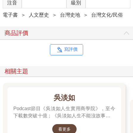
忙分選，也參與觀察曬魚乾等流程。
注音
級別
但是丁香漁業最精采的不只是這些岸上忙碌的勞動，丁香漁船在
茫茫北海捕撈作業的故事，更是叫人動心。在只能依靠人力辛苦
電子書
＞
人文歷史
＞
台灣史地
＞
台灣文化/民俗
地搖櫓才能出海、更沒有現代衛星定位的舢舨時代，赤崁漁民憑
藉著長年海裡來、浪裡去的海象觀察與經驗累積，卻能慢慢掌握
商品評價
丁香魚喜歡群游、具趨光性的習性。聰明的漁民還進一步發現，
丁香魚群配合潮汐漲退會在特定的海域出現，前往這些位置進行
捕撈，幾乎就是漁獲較為豐收的保證，因此也成為大家極力搶佔
寫評價
的好漁場——罾位。那麼要如何解決可能引發的爭奪漁場衝突糾
紛？漁民藉助赤崁信仰中心龍德宮的力量，發展出一套有效的分
配輪值辦法，讓每一組罾艚船隊都可以公平地運用每一個罾位漁
相關主題
場。赤崁丁香漁民在北海發展出來的這些用海知識文化，就是這
麼樣的迷人，也是這本書想要記錄、分享的核心。
吳淡如
一位失去了船隻的船長，造就此書出版之必然
Podcast節目《吳淡如人生實用商學院》，至今
不過若非宋聖壽船長的託付，以及成大歷史系謝仕淵教授「誌村
下載數突破十億；《吳淡如人生不能沒故事》也
鑑」系列的合作，本書的出版可能遙遙無期。年近古稀、一輩子
突破1億人以上。她擅長用貼近生活的語言，解
在丁香漁業打拼的好友宋聖壽船長，在2024 年元月6 日清晨遭遇
看更多
讀歷史中的權力運作與人性選擇，讓看似遙遠的
漁船海上沉沒的巨變。平安歸來的宋船長，從此不再出海，轉型