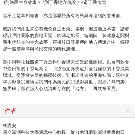
4則漁民生命故事 × 7則丁香地方傳說 × 4道丁香食譜
這不止是本知識書，亦是部屬於所有島民與海連結的故事書。
或許我們此生未必有機會真正出海、撒網，但透過這本書，讀者
得以跟隨團隊的實地田調，聆聽老船長、編網師、製冰廠老闆與
新生代船長的生命故事，穿梭於口耳相傳的地方傳說之中，觸摸
那一層層海洋與島民交織的時代肌理。
書中同時收錄四道丁香魚料理食譜與漁業影像圖輯。以台灣飲食
中最日常的丁香魚為引，回望澎湖赤崁這片全台僅存的丁香漁業
場域。從逐漸失落的捕撈技術，到漸次淡去的用海知識，這些文
字與影像試圖喚回我們作為海民的記憶與身世，讓那片無門牌、
無界碑，卻在漁人心頭清晰存在的「地方」，再次被看見。
作者
林寶安
國立澎湖科技大學通識中心教授。從台南流浪到澎湖教書做研