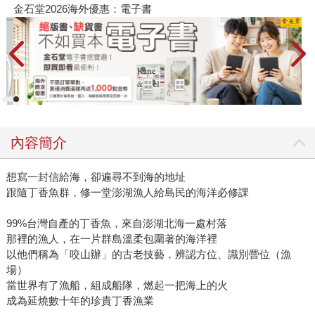
金石堂2026海外優惠：電子書
內容簡介
想寫一封信給海，卻遍尋不到海的地址
跟隨丁香魚群，修一堂澎湖漁人給島民的海洋必修課
99%台灣自產的丁香魚，來自澎湖北海一處村落
那裡的漁人，在一片群島溫柔包圍著的海洋裡
以他們稱為「咬山辦」的古老技藝，辨認方位、識別罾位（漁
場）
當世界有了漁船，組成船隊，燃起一把海上的火
成為延燒數十年的珍貴丁香漁業