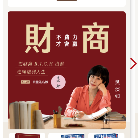
過去，應對著現實人生的思索。
買賣漁獲，成為協助牽手特產店的支柱。但是失去船隻的傷痛，
卻讓宋船長興起想要好好保存赤崁丁香漁業文化的念頭，並尋求
筆者協助。在跟持續關心澎湖的好友成大謝仕淵教授商量後，決
定在赤崁進行他所主持「誌村鑑」系列的寫作出版計畫，一圓我
們三人對赤崁的共同關懷與夢想。那是我們關懷赤崁所要出版的
第一本書。
這個願望在我跟謝仕淵教授合作申請海委會海洋文化領航的計畫
通過後，有了更大的契機。不同於「誌村鑑」兼具微地方誌與口
袋旅遊書的赤崁書寫，海委會計畫所支持的是更深入丁香漁業，
對赤崁罾位漁場知識與文化的紀錄整理。站在過去多年執行白沙
鄉舢舨漁業文化調查（2020，澎湖縣文化局）、 教育部USR「與
海為生」計畫（2023-2024）、 國科會「誰的海？」專題計畫
（202208-202407）所打下的基礎上，海委會海洋文化領航計畫
「咬山辦與罾位輪值：赤崁丁香漁業的用海知識」（2025）最終
促成本書的出版。
集眾人之力，綿延十數年的海上與村落調查計畫
因此，除了要深深感謝這些計畫的支持外，也要特別謝謝所有協