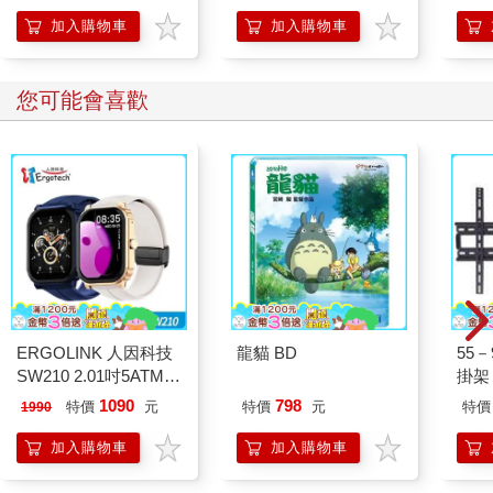
多的不足，促成進一步投入研究的動力。如此說來，本書也就是
加入購物車
加入購物車
這個過程的一個階段性成果，代表我們目前對赤崁丁香漁業、罾
位漁場知識文化的認識，也希望能藉此分享更多人得以一窺堂
奧。因此，如果您在本書中發現任何疏漏或是錯誤，還請方家願
您可能會喜歡
意給予賜教，讓我們還有進步學習的空間。
ERGOLINK 人因科技
龍貓 BD
55
SW210 2.01吋5ATM游
掛架 
泳心率血氧藍牙通話腕
1090
798
特價
元
特價
元
特價
1990
錶
加入購物車
加入購物車