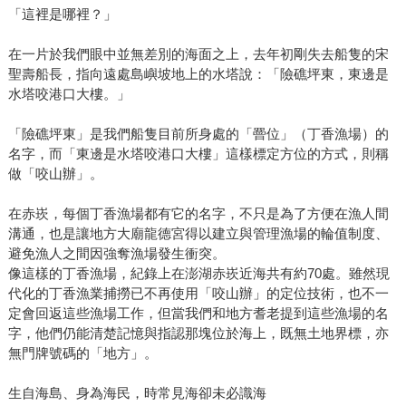
「這裡是哪裡？」
在一片於我們眼中並無差別的海面之上，去年初剛失去船隻的宋
聖壽船長，指向遠處島嶼坡地上的水塔說：「險礁坪東，東邊是
水塔咬港口大樓。」
「險礁坪東」是我們船隻目前所身處的「罾位」（丁香漁場）的
名字，而「東邊是水塔咬港口大樓」這樣標定方位的方式，則稱
做「咬山辦」。
在赤崁，每個丁香漁場都有它的名字，不只是為了方便在漁人間
溝通，也是讓地方大廟龍德宮得以建立與管理漁場的輪值制度、
避免漁人之間因強奪漁場發生衝突。
像這樣的丁香漁場，紀錄上在澎湖赤崁近海共有約70處。雖然現
代化的丁香漁業捕撈已不再使用「咬山辦」的定位技術，也不一
定會回返這些漁場工作，但當我們和地方耆老提到這些漁場的名
字，他們仍能清楚記憶與指認那塊位於海上，既無土地界標，亦
無門牌號碼的「地方」。
生自海島、身為海民，時常見海卻未必識海