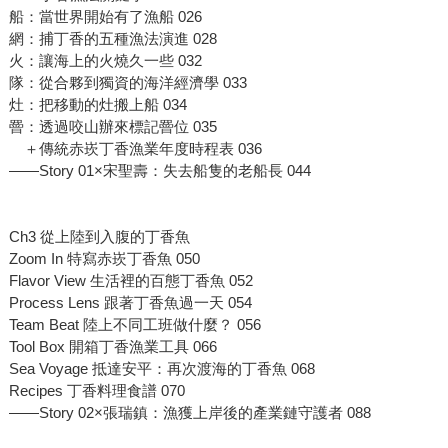
船：當世界開始有了漁船 026
網：捕丁香的五種漁法演進 028
火：讓海上的火燒久一些 032
隊：從合夥到獨資的海洋經濟學 033
灶：把移動的灶搬上船 034
罾：透過咬山辦來標記罾位 035
＋傳統赤崁丁香漁業年度時程表 036
——Story 01×宋聖壽：失去船隻的老船長 044
Ch3 從上陸到入腹的丁香魚
Zoom In 特寫赤崁丁香魚 050
Flavor View 生活裡的百態丁香魚 052
Process Lens 跟著丁香魚過一天 054
Team Beat 陸上不同工班做什麼？ 056
Tool Box 開箱丁香漁業工具 066
Sea Voyage 抵達安平：再次渡海的丁香魚 068
Recipes 丁香料理食譜 070
——Story 02×張瑞鎮：漁獲上岸後的產業鏈守護者 088