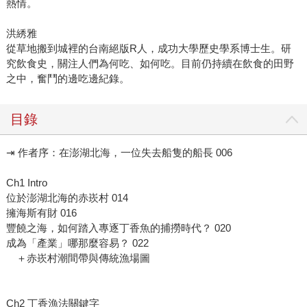
熱情。
洪綉雅
從草地搬到城裡的台南絕版R人，成功大學歷史學系博士生。研
究飲食史，關注人們為何吃、如何吃。目前仍持續在飲食的田野
之中，奮鬥的邊吃邊紀錄。
目錄
⇥ 作者序：在澎湖北海，一位失去船隻的船長 006
Ch1 Intro
位於澎湖北海的赤崁村 014
擁海斯有財 016
豐饒之海，如何踏入專逐丁香魚的捕撈時代？ 020
成為「產業」哪那麼容易？ 022
＋赤崁村潮間帶與傳統漁場圖
Ch2 丁香漁法關鍵字