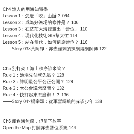
Ch4 漁人的用海知識學
Lesson 1：怎麼「咬」山辦？ 094
Lesson 2：成為好漁場的條件是？ 106
Lesson 3：在茫茫大海裡畫出「罾位」 110
Lesson 4：現代化技術GIS幫大忙 114
Lesson 5：站在當代，如何還原罾位？ 116
——Story 03×黃阿靜：赤崁僅剩的扒網編網師傅 122
Ch5 別打架！海上秩序誰來管？
Rule 1：漁場先佔就先贏？ 128
Rule 2：神明最公平公正公開？ 129
Rule 3：大公會議怎麼開？ 132
Rule 4：快打起來怎麼辦！？ 136
——Story 04×楊宗穎：從軍營歸航的赤崁少年 138
Ch6 船過海無痕，但留下故事
Open the Map 打開赤崁罾位系統 144