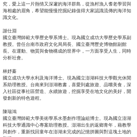
究，愛上這一片熱情又深邃的海洋群島，從漁村漁人耆老學習與
海相處的眉角，希望能慢慢挖掘紀錄值得大家認識流傳的海洋知
識文化。
謝仕淵
國立臺灣師範大學歷史學系博士。現為國立成功大學歷史學系副
教授。曾任台南市政府文化局局長、國立臺灣歷史博物館副館
長。在運動、物質與食物構成的世界中，一方面享受人生，同時
分析社會。
林妤蓁
國立成功大學水利及海洋博士。現為國立澎湖科技大學觀光休閒
系助理教授。台南來到澎湖教書，喜愛到處旅遊、品嚐美食，深
入社區從事社區營造、永續旅遊，挖掘享受在地文化的美好，開
發創新的特色遊程。
陳瑞鴻
國立臺灣師範大學美術學系水墨創作理論組博士。現為國立澎湖
科技大學通識中心專案助理教授。澎湖出生的返鄉青年，藉教學
與創作，重新找回童年在澎湖未完成的記憶拼圖與對這塊土地的