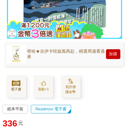
呀哈★吉伊卡哇旋風再起，精選周邊看過
加購
來
寫評價
電子書
喜歡+1
賺金幣
紙本平裝
Readmoo 電子書
336
元