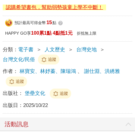
認購希望書包，幫助弱勢孩童上學不中斷！
15
預計最高可得金幣
點
?
100累1點 4點抵1元
HAPPY GO享
折抵無上限
分類：
電子書
＞
人文歷史
＞
台灣史地
＞
台灣文化/民俗
追蹤
作者：
林寶安、林妤蓁、陳瑞鴻
、
謝仕淵、洪綉雅
追蹤
出版社：
堡壘文化
追蹤
出版日：
2025/10/22
活動訊息