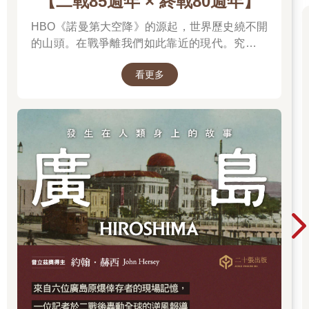
【二戰85週年 × 終戰80週年】
處）的偵訊調查，也幾乎全部遭到羈押與起訴。對於內亂主謀也
發布了逮捕令。雖然這位主謀在漢南洞的總統官邸中，將警衛處
HBO《諾曼第大空降》的源起，世界歷史繞不開
當作私人武裝士兵，阻止逮捕令的執行，但這也只擋得了一時，
的山頭。在戰爭離我們如此靠近的現代。究竟是
在第二次執行時便不得不就範。隨後，憲法法院正式啟動彈劾程
什麼力量驅動全球上億名男女，投入這場空前絕
序，戒嚴主謀這一方不斷進行詭辯與煽動，對部分國民確實頗具
看更多
後、影響至今的軍事衝突？我們站在世界和平的
效果，令人憂心局勢「是否會走到準內戰狀態？」然而，他公開
中心，就更應了解二戰帶來和平的那群人與那個
恣意的施行戒嚴與內亂行為，是無法掩蓋或扭曲的明確證據。即
理由。
便法院與檢方相繼出現前所未有的撤銷羈押決定與放棄即時抗
告，使其一度獲釋，但刑事審判的車輪並未停止轉動，其罪行必
將迎來與其惡性相稱的嚴厲制裁。最終，憲法法院作出了宣判，
歷來只有兩次對總統有此類裁決：
「被請求人總統朴槿惠罷免」（二○一七年三月十日）
「被請求人總統尹錫悅罷免」（二○二五年四月四日）
要彈劾由國民選出、兼有行政權與國軍統帥權的現任總統的過程
極其艱難，但對於背叛國民信任、嚴重違反憲法與法律的總統，
實在是無法繼續讓其擔任總統一職，而彈劾就是國民給予這位總
統成績的「死當」。根據過往經驗，總統彈劾需耗費超過三個月
的時間，過程中需要突破重重關卡，在這期間國民也會分裂成不
同陣營，政治上的操弄更是層出不窮，政局也隨之動蕩不安。不