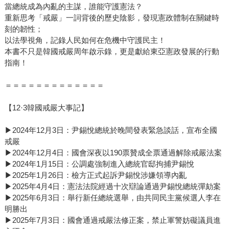
當總統成為內亂的主謀，誰能守護憲法？
重新思考「戒嚴」一詞背後的歷史陰影，發現憲政體制在關鍵時
刻的韌性；
以法學視角，記錄人民如何在危機中守護民主！
本書不只是韓國戒嚴周年啟示錄，更是獻給東亞憲政發展的行動
指南！
＝＝＝＝＝＝＝＝＝＝＝＝＝
【12·3韓國戒嚴大事記】
▶2024年12月3日：尹錫悅總統於晚間發表緊急談話，宣布全國
戒嚴
▶2024年12月4日：國會深夜以190票贊成全票通過解除戒嚴法案
▶2024年1月15日：公調處強制進入總統官邸拘捕尹錫悅
▶2025年1月26日：檢方正式起訴尹錫悅涉嫌領導內亂
▶2025年4月4日：憲法法院經過十次辯論通過尹錫悅總統彈劾案
▶2025年6月3日：舉行新任總統選舉，由共同民主黨候選人李在
明勝出
▶2025年7月3日：國會通過戒嚴法修正案，禁止軍警妨礙議員進