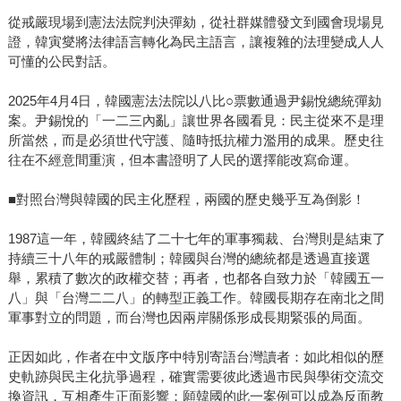
從戒嚴現場到憲法法院判決彈劾，從社群媒體發文到國會現場見
證，韓寅燮將法律語言轉化為民主語言，讓複雜的法理變成人人
可懂的公民對話。
2025年4月4日，韓國憲法法院以八比○票數通過尹錫悅總統彈劾
案。尹錫悅的「一二三內亂」讓世界各國看見：民主從來不是理
所當然，而是必須世代守護、隨時抵抗權力濫用的成果。歷史往
往在不經意間重演，但本書證明了人民的選擇能改寫命運。
■對照台灣與韓國的民主化歷程，兩國的歷史幾乎互為倒影！
1987這一年，韓國終結了二十七年的軍事獨裁、台灣則是結束了
持續三十八年的戒嚴體制；韓國與台灣的總統都是透過直接選
舉，累積了數次的政權交替；再者，也都各自致力於「韓國五一
八」與「台灣二二八」的轉型正義工作。韓國長期存在南北之間
軍事對立的問題，而台灣也因兩岸關係形成長期緊張的局面。
正因如此，作者在中文版序中特別寄語台灣讀者：如此相似的歷
史軌跡與民主化抗爭過程，確實需要彼此透過市民與學術交流交
換資訊，互相產生正面影響；願韓國的此一案例可以成為反面教