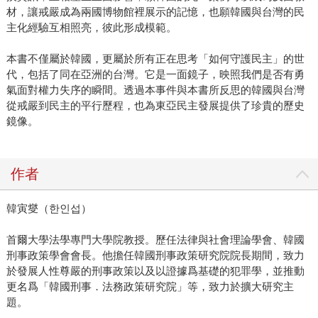
材，讓戒嚴成為兩國博物館裡展示的記憶，也願韓國與台灣的民
主化經驗互相照亮，彼此形成模範。
本書不僅屬於韓國，更屬於所有正在思考「如何守護民主」的世
代，包括了同在亞洲的台灣。它是一面鏡子，映照我們是否有勇
氣面對權力失序的瞬間。透過本事件與本書所反思的韓國與台灣
從戒嚴到民主的平行歷程，也為東亞民主發展提供了珍貴的歷史
鏡像。
作者
韓寅燮（한인섭）
首爾大學法學專門大學院教授。歷任法律與社會理論學會、韓國
刑事政策學會會長。他擔任韓國刑事政策研究院院長期間，致力
於發展人性尊嚴的刑事政策以及以證據爲基礎的犯罪學，並推動
更名爲「韓國刑事．法務政策研究院」等，致力於擴大研究主
題。