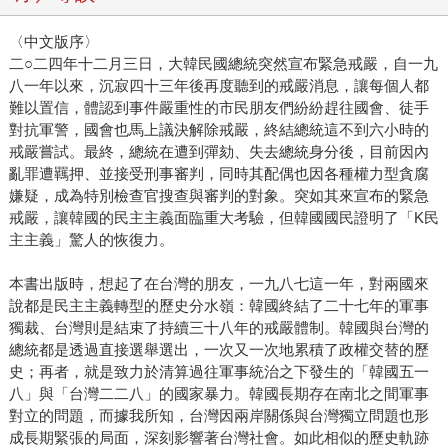
〈中文版序〉
二○二四年十二月三日，大韓民國總統突然宣布緊急戒嚴，自一九
八一年以來，沉寂四十三年後再度聽到的戒嚴消息，讓每個人都
難以置信，體認到事件嚴重性的市民朋友們紛紛趕往國會、徒手
對抗軍警，國會也馬上議決解除戒嚴，終結總統這不到六小時的
戒嚴嘗試。最終，總統在遭到彈劾、失去總統身分後，目前因內
亂罪遭羈押、並接受刑事審判，同時其配偶也因各種權力型貪腐
嫌疑，成為特別檢查官搜查與審判的對象。突如其來宣布的緊急
戒嚴，讓韓國的民主主義面臨重大考驗，但韓國國民證明了「K民
主主義」驚人的恢復力。
本書出版時，想起了在台灣的朋友，一九八七這一年，對兩國來
說都是民主主義轉型的歷史分水嶺：韓國終結了二十七年的軍事
獨裁、台灣則是結束了持續三十八年的戒嚴體制。韓國與台灣的
總統都是透過直接選舉選出，一次又一次地累積了政權交替的歷
史；再者，就是致力於清算過往軍事統治之下發生的「韓國五一
八」與「台灣二二八」的國家暴力。韓國長期存在南北之間軍事
對立的問題，而據我所知，台灣因兩岸關係與台灣獨立問題也形
成長期緊張的局面，深刻影響著台灣社會。如此相似的歷史軌跡