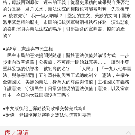
格，應該回到原位｜遲來的正義｜從歷史累積的成果與自我否定
的分叉路｜君舟民水，憲法法院的權限也可能被剝奪｜先攻後守
vs.後攻先守｜我一個人吶喊？｜堅定的主文、美妙的文句｜國家
濫用緊急權的歷史｜市民的抵抗與軍警消極執行任務｜演出悲劇
的喜劇演員與憲法法院的喝斥｜引起誤會的宣判書、協商的產
物？
●第8章＿憲法與市民主權
｜民主市民的憲法提問與隨想｜關於憲法價值與溝通方式｜一步
步走向改革道路｜公搜處，不可能一開始就完美……｜讓對手尊
重與妥協的領導者｜被剝奪的名字──「人民」｜「一九八七年憲
法」與修憲問題｜五年單任制與帝王式總統制？｜憲法，主權在
全體國民｜美麗的憲法，身為人的尊嚴與價值｜主權國民有義務
守護憲法、守護民主｜日常須體現的憲法價值｜憲法，以及當家
作主｜今日的大韓民國沒有王嗎？
●中文版後記＿彈劾後到政權交替完成為止
●附錄＿尹錫悅彈劾審判之憲法法院宣判要旨
序／導讀