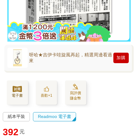
呀哈★吉伊卡哇旋風再起，精選周邊看過
加購
來
寫評價
電子書
喜歡+1
賺金幣
紙本平裝
Readmoo 電子書
392
元