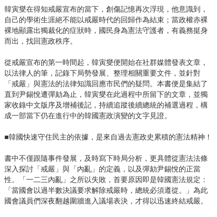
韓寅燮在得知戒嚴宣布的當下，創傷記憶再次浮現，他意識到，
自己的學術生涯絕不能以戒嚴時代的回歸作為結束；當政權赤裸
裸地顯露出獨裁化的症狀時，國民身為憲法守護者，有義務挺身
而出，找回憲政秩序。
從戒嚴宣布的第一時間起，韓寅燮便開始在社群媒體發表文章，
以法律人的筆，記錄下局勢發展、整理相關重要文件，並針對
「戒嚴」與憲法的法律知識回應市民們的疑問。本書便是集結了
直到尹錫悅遭彈劾為止，韓寅燮在此過程中所留下的文章，並獨
家收錄中文版序及增補後記，持續追蹤後續總統的補選過程，構
成一部當下仍在進行中的韓國憲政演變的文字見證。
■韓國快速守住民主的依據，是來自過去憲政史累積的憲法精神！
書中不僅跟隨事件發展，及時寫下時局分析，更具體從憲法法條
深入探討「戒嚴」與「內亂」的定義，以及彈劾尹錫悅的正當
性。「一二三內亂」之所以失敗，首要原因即是韓國憲法規定：
「當國會以過半數決議要求解除戒嚴時，總統必須遵從。」為此
國會議員們深夜翻越圍牆進入議場表決，才得以迅速終結戒嚴。