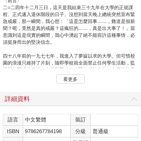
〈前言〉
二○二四年十二月三日，這天是我結束三十九年在大學的正規課
程、正式邁入退休階段的日子。沒想到當天晚上總統突然宣布緊
急戒嚴，那一瞬間，我心想：「這是怎麼回事……，難道是假新
聞？呃，竟然是真的戒嚴？這瘋狂的……，真是出大事了！」當
意識到這是現實的瞬間，我心中湧起了絕不能容許這種事情，必
須挺身而出的堅決信念。
四十八年前的一九七七年，我進入了夢寐以求的大學。但可惜校
園的浪漫只維持了片刻，隨即學校就全面禁止任何學生活動，監
視與鎮壓成為日常。在朴正熙總統的緊急措施之下，大學等於是
處於戒嚴狀態，而到了高年級時，更是直接面臨到真正的緊急戒
看更多
嚴狀態，所以我的大學生活可說是始於戒嚴、也以戒嚴結束。十
五年過後，對全斗煥、盧泰愚等屠殺與鎮壓的主謀，本來差點以
不起訴處分收場，但在全體國民的努力之下，最終才能走到起訴
詳細資料
與懲罰，自那之後，我以為緊急戒嚴這樣的字眼，只會被當作在
現代史博物館之中才能回憶的歷史。當聽到其他國家發生政變或
戒嚴的消息時，我都只覺得是落後國家的不幸新聞。一直以來我
語言
中文繁體
裝訂
抱著這樣的自豪感生活，然而如今戒嚴的消息卻不是在過去、不
ISBN
9786267784198
分級
普通級
是別的國家，而是現在、就在這個國家真實上演。就我個人而
言，學生時代在戒嚴中度過，初任職教授時，深信軍事政權已然