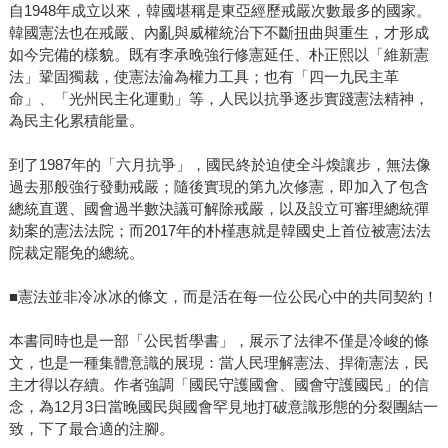
自1948年成立以來，韓國堪稱是東亞經歷戒嚴次數最多的國家。
韓國憲法也在戒嚴、內亂與威權統治下不斷扭曲與重生，才形成
如今完備的樣貌。既有李承晚強行修憲延任、朴正熙以「維新憲
法」鞏固獨裁，使憲法淪為權力工具；也有「四一九民主革
命」、「光州民主化運動」等，人民以抗爭逐步實踐憲法精神，
為民主化累積能量。
到了1987年的「六月抗爭」，國民終於迫使全斗煥讓步，無法像
過去那般強行發動戒嚴；隨後實現的第九次修憲，即加入了包含
總統直選、國會過半數決議可解除戒嚴，以及設立可審理總統彈
劾案的憲法法院；而2017年的朴槿惠就是韓國史上首位被憲法法
院裁定罷免的總統。
■憲法並非冷冰冰的條文，而是活在每一位公民心中的共同契約！
本書同時也是一部「公民哲學書」，展示了法律不僅是冷峻的條
文，也是一種集體意識的展現：當人民理解憲法、捍衛憲法，民
主才得以存續。作者強調「國民守護國會、國會守護國民」的信
念，為12月3日當晚國民與國會罕見地打破意識形態的分裂團結一
致，下了最合適的注腳。