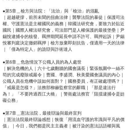
●第5章＿檢方與法院：「法治」與「檢治」的混亂
｜超越硬撐，前所未聞的扭曲法律｜襲擊法院的暴徒｜保護司法
權、守護憲法是主權國民的義務｜韓國法研究會，要致力於貼近
國民｜國際人權法研究會，司法部門是人權保護的最後堡壘｜尹
錫悅逮捕令的核發、羈押期間延長申請不許可、羈押起訴｜尹錫
悅審判庭決定撤銷羈押｜檢方放棄即刻抗告，僅適用一天的法律
｜「僅為特定人」的詭辯與詐術達人
●第6章＿危急情況下公職人員的為人處世
｜解決危機的人｜六十七歲翻牆的國會議長｜緊張氛圍中一絲不
苟的完成廢除戒嚴令｜曹國、李盛潤、秋美愛國會議員的內心｜
公職人員在危機中該如何面對？｜國務委員，有正確處理嗎？｜
「戒嚴是怎樣？」法務部柳赫監察官的辭職｜「那是違法行
為！」「不要跨過西江大橋」｜警衛處法務官「阻擋逮捕令是妨
礙公務」
●第7章＿憲法法院，最後辯論與最終宣判
｜憲法法院最終辯論感想｜恢復「用流血守護的常識與平凡的價
值」｜今日，我們都是民主主義者｜被汙染的憲法話語權與風