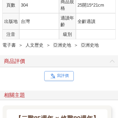
商品規
終結，沒想到居然在退休之際再次遭遇戒嚴事態。我的學生與教
頁數
304
25開15*21cm
格
授歲月的最後一刻，絕不能以戒嚴時代的回歸作為結束。當政權
赤裸裸地顯露出獨裁化、法西斯化的末期症狀時，國民身為憲法
適讀年
出版地
台灣
全齡適讀
守護者，就有義務挺身抵抗，找回憲政秩序。
齡
短暫的慌亂之後，全體國民紛紛出面糾正局勢。市民們真可謂以
注音
級別
光速行動，迅速聚集，包圍了汝矣島國會議事堂、阻擋軍警進
入，國會議員們也不顧自身安危，奔赴國會、通過解除戒嚴的決
電子書
＞
人文歷史
＞
亞洲史地
＞
亞洲史地
議案，讓緊急戒嚴在一百五十分鐘內就劃下句點。面對政權的
「緊急」戒嚴，國民也以「緊急」的行動回應。國民與國會攜
商品評價
手，寫下民主歷史上的偉大功績，成功抵擋了這場戒嚴內亂。就
連被動員執行戒嚴的軍隊與警察都與過往不同，當市民阻擋時，
他們選擇後退，猶豫不前，有時甚至直接無視上級命令，從而避
寫評價
免了非法的擴散與人命的犧牲。新形成的民、官、軍的泛民主連
合徹底挫敗了戒嚴當權者那荒謬的企圖。
相關主題
緊急戒嚴的執行被定性為內亂罪，國會也提出總統彈劾訴追。雖
然並非第一次就成功，但後續在國民壓倒性的要求之下，國會最
終通過了彈劾案。參與內亂主要任務的執行者陸續來到國會接受
質詢，並接受警方、檢方、公搜處（全稱：高階公職者犯罪搜査