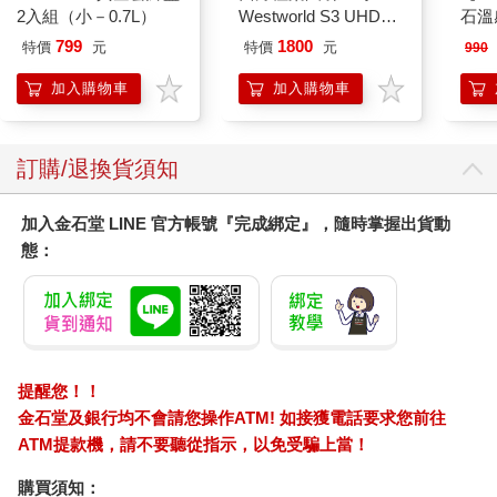
鬥與渴望所凝聚而成的總和。願我們能一同迎接共同創造的春
2入組（小－0.7L）
Westworld S3 UHD＋
石溫
日。
BD 六碟限定版
799
1800
特價
元
特價
元
990
加入購物車
加入購物車
訂購/退換貨須知
加入金石堂 LINE 官方帳號『完成綁定』，隨時掌握出貨動
態：
提醒您！！
金石堂及銀行均不會請您操作ATM! 如接獲電話要求您前往
ATM提款機，請不要聽從指示，以免受騙上當！
購買須知：