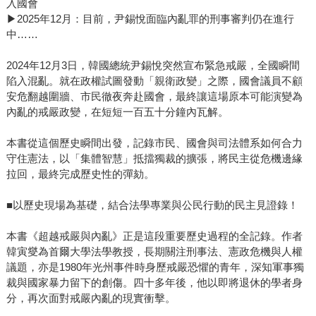
入國會
▶2025年12月：目前，尹錫悅面臨內亂罪的刑事審判仍在進行
中……
2024年12月3日，韓國總統尹錫悅突然宣布緊急戒嚴，全國瞬間
陷入混亂。就在政權試圖發動「親衛政變」之際，國會議員不顧
安危翻越圍牆、市民徹夜奔赴國會，最終讓這場原本可能演變為
內亂的戒嚴政變，在短短一百五十分鐘內瓦解。
本書從這個歷史瞬間出發，記錄市民、國會與司法體系如何合力
守住憲法，以「集體智慧」抵擋獨裁的擴張，將民主從危機邊緣
拉回，最終完成歷史性的彈劾。
■以歷史現場為基礎，結合法學專業與公民行動的民主見證錄！
本書《超越戒嚴與內亂》正是這段重要歷史過程的全記錄。作者
韓寅燮為首爾大學法學教授，長期關注刑事法、憲政危機與人權
議題，亦是1980年光州事件時身歷戒嚴恐懼的青年，深知軍事獨
裁與國家暴力留下的創傷。四十多年後，他以即將退休的學者身
分，再次面對戒嚴內亂的現實衝擊。