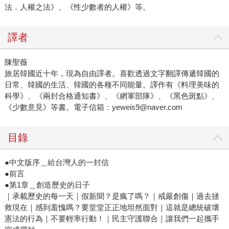
法．人權之法》、《性少數者的人權》等。
譯者
陳聖薇
旅居韓國近十年，現為自由譯者。喜歡透過文字翻譯傳遞韓國的
日常、韓國的生活、韓國的各種不同能量。譯作有《料理美味的
科學》、《兩封合格通知書》、《網軍部隊》、《黑色斑點》、
《少數意見》等書。電子信箱：yeweis9@naver.com
目錄
●中文版序＿給台灣人的一封信
●前言
●第1章＿創造歷史的日子
｜承載歷史的每一天｜假新聞？是瘋了嗎？｜戒嚴創傷｜過去拯
救現在｜感到羞愧嗎？要堂堂正正地坦然面對｜這就是總統破壞
憲法的行為｜不要輕率行動！｜民主守護聯合｜讓我們一起攜手