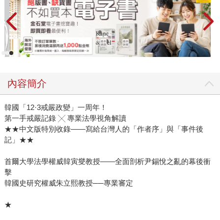
內容簡介
韓國「12·3戒嚴政變」一周年！
第一手戒嚴記錄 ╳ 專業法學視角解讀
★★中文版特別收錄——寫給台灣人的「作者序」與「事件後
記」★★
首爾大學法學權威韓寅燮教授——全面剖析尹錫悅之亂的幕後衝
擊
韓國史研究權威朱立熙教授──專業審定
★