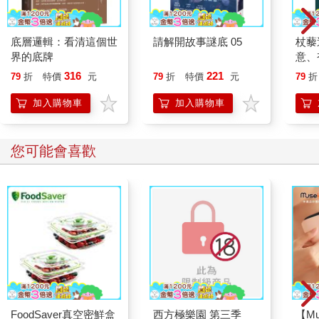
爲素材的對話，所以副書名為「國民寫下的憲法故事」（編註：
原書副書名）。本書是以各種演講、對話的文字與語言資料重新
彙整而成。雖然內容編排像是講座的形式，但閱讀時應按照發話
底層邏輯：看清這個世
請解開故事謎底 05
杖藜
界的底牌
意、
當時十二月、一月、二月、三月、四月的時間點區分。成書過程
恭談
中，我很大程度上依靠了出版社「亞馬遜蝴蝶」的代表吳承俊
316
221
79
折
特價
元
79
折
特價
元
79
折
想
（音譯）的邀請與編輯；學生池敏雅（音譯）則協助將我的演講
加入購物車
加入購物車
內容轉化為文字。韓國刑事．法務政策研究院的金大根（音譯）
博士也不時提供我方向上的建議，並透過「更近一步探知」的單
元補充學術性內容。獨自扛著攝影機記錄下歷史現場的媒體
您可能會喜歡
「mediamongu」也爽快地同意我使用他的照片，並完整提供他手
上的影像。因此，本書可說是集結臉書、演講、聚會所凝聚而成
的集體智慧與相互交流的產物。對我而言，這也是我在退休之
後，立下要與「市民之海」同行的決心後，所結出的第一個果
實。
彈劾的時刻與春天的到來一致。春天是萬物復甦、百花齊放的季
節。然而這一切都不是自然而然發生的，而是眾多生命竭盡全
力，融化冬日的霜雪，方能一同開啟春天。當滿山遍野瀰漫春之
氣息時，就能從中感受到一個又一個生命的熾熱與盼望。同樣
地，我認為我們民主的春天，正是在這片土地上每一位市民的奮
FoodSaver真空密鮮盒
西方極樂園 第三季
【Mu