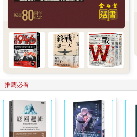
過，我認為積極推動彈劾案－審判過程的不是國會、政黨或憲法
法院，而是來自國民的判斷與能量。兩度彈劾總統也並非是韓國
政治失敗的表現，而是作為國家主權者「擁有悠久歷史與傳統的
韓國國民」，再次重申主權，充分發揮出守護憲法力量的結果。
本書是以我在戒嚴與彈劾的局勢中所上傳的文章，以及這段時間
的演講、對話為基礎集結而成。在宣布戒嚴後不到三十分鐘內，
我就在臉書（Facebook）上寫下第一篇文章，題目是〈總統破壞
憲法〉，文中強烈警告：總統宣布戒嚴已屬違法、非法的內亂罪
行，若國會決議解除戒嚴，總統必須遵守。之後，在局勢發展的
每個階段，也都持續在臉書撰寫文章，並從讀者的回應中獲得許
多學習。在緊張的時刻，我數度於國會討論會上擔任主持人，協
推薦必看
助討論進行；在市民的聚會中，也發表演說與進行對話；同時，
也試著回應媒體的提問。透過各種場合的交流，我得以確認市民
朋友想要理解憲法、法律條文與憲法精神的知識渴望，並掌握他
們關切的疑問所在。具體來說，我整理了在「人權Plus」、「青
年政策網絡」、「新路聚會」、「大學生集談會」、「刑事政策
學會」等學術聚會中交流與對話的內容。由於這一局勢下的關鍵
字為「戒嚴、內亂、彈劾」，因此我將本書書名定為「超越戒嚴
與內亂」；又因為本書是與渴望健全民主主義的市民一起以憲法