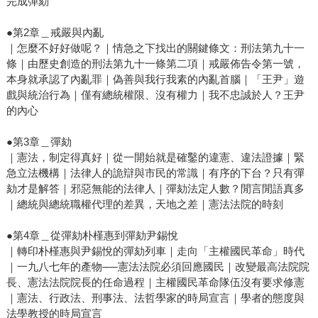
完成彈劾
●第2章＿戒嚴與內亂
｜怎麼不好好做呢？｜情急之下找出的關鍵條文：刑法第九十一
條｜由歷史創造的刑法第九十一條第二項｜戒嚴佈告令第一號，
本身就承認了內亂罪｜偽善與我行我素的內亂首腦｜「王尹」遊
戲與統治行為｜僅有總統權限、沒有權力｜我不忠誠於人？王尹
的內心
●第3章＿彈劾
｜憲法，制定得真好｜從一開始就是確鑿的違憲、違法證據｜緊
急立法機構｜法律人的詭辯與市民的常識｜有序的下台？只有彈
劾才是解答｜邪惡無能的法律人｜彈劾法定人數？閒言閒語真多
｜總統與總統職權代理的差異，天地之差｜憲法法院的時刻
●第4章＿從彈劾朴槿惠到彈劾尹錫悅
｜轉印朴槿惠與尹錫悅的彈劾列車｜走向「主權國民革命」時代
｜一九八七年的產物──憲法法院必須回應國民｜改變最高法院院
長、憲法法院院長的任命過程｜主權國民革命隊伍沒有要求修憲
｜憲法、行政法、刑事法、法哲學家的時局宣言｜學者的態度與
法學教授的時局宣言