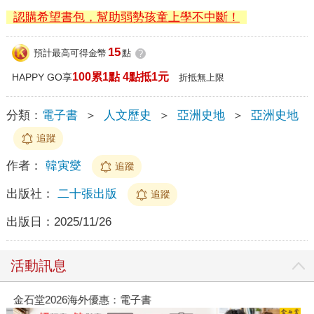
認購希望書包，幫助弱勢孩童上學不中斷！
15
預計最高可得金幣
點
?
100累1點 4點抵1元
HAPPY GO享
折抵無上限
分類：
電子書
＞
人文歷史
＞
亞洲史地
＞
亞洲史地
追蹤
作者：
韓寅燮
追蹤
出版社：
二十張出版
追蹤
出版日：
2025/11/26
活動訊息
金石堂2026海外優惠：電子書