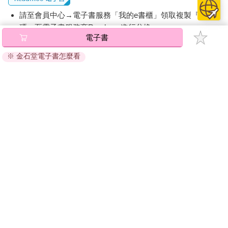
請至會員中心→電子書服務「我的e書櫃」領取複製『兌換
碼』至電子書服務商Readmoo進行兌換。
電子書
退換貨須知：
※ 金石堂電子書怎麼看
因版權保護，您在金石堂所購買的電子書僅能以金石堂專屬
的閱讀軟體開啟閱讀，無法以其他閱讀器或直接下載檔案。
依據「消費者保護法」第19條及行政院消費者保護處公告之
「通訊交易解除權合理例外情事適用準則」，非以有形媒介
提供之數位內容或一經提供即為完成之線上服務，經消費者
事先同意始提供。（如：電子書、電子雜誌、下載版軟體、
虛擬商品…等），
不受「網購服務需提供七日鑑賞期」的限
制
。為維護您的權益，建議您先使用「試閱」功能後再付款
購買。