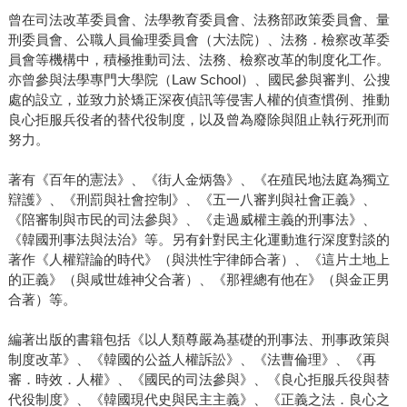
曾在司法改革委員會、法學教育委員會、法務部政策委員會、量
刑委員會、公職人員倫理委員會（大法院）、法務．檢察改革委
員會等機構中，積極推動司法、法務、檢察改革的制度化工作。
亦曾參與法學專門大學院（Law School）、國民參與審判、公搜
處的設立，並致力於矯正深夜偵訊等侵害人權的偵查慣例、推動
良心拒服兵役者的替代役制度，以及曾為廢除與阻止執行死刑而
努力。
著有《百年的憲法》、《街人金炳魯》、《在殖民地法庭為獨立
辯護》、《刑罰與社會控制》、《五一八審判與社會正義》、
《陪審制與市民的司法參與》、《走過威權主義的刑事法》、
《韓國刑事法與法治》等。另有針對民主化運動進行深度對談的
著作《人權辯論的時代》（與洪性宇律師合著）、《這片土地上
的正義》（與咸世雄神父合著）、《那裡總有他在》（與金正男
合著）等。
編著出版的書籍包括《以人類尊嚴為基礎的刑事法、刑事政策與
制度改革》、《韓國的公益人權訴訟》、《法曹倫理》、《再
審．時效．人權》、《國民的司法參與》、《良心拒服兵役與替
代役制度》、《韓國現代史與民主主義》、《正義之法．良心之