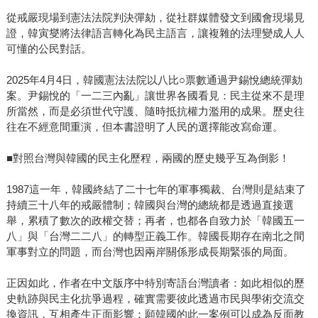
從戒嚴現場到憲法法院判決彈劾，從社群媒體發文到國會現場見
證，韓寅燮將法律語言轉化為民主語言，讓複雜的法理變成人人
可懂的公民對話。
2025年4月4日，韓國憲法法院以八比○票數通過尹錫悅總統彈劾
案。尹錫悅的「一二三內亂」讓世界各國看見：民主從來不是理
所當然，而是必須世代守護、隨時抵抗權力濫用的成果。歷史往
往在不經意間重演，但本書證明了人民的選擇能改寫命運。
■對照台灣與韓國的民主化歷程，兩國的歷史幾乎互為倒影！
1987這一年，韓國終結了二十七年的軍事獨裁、台灣則是結束了
持續三十八年的戒嚴體制；韓國與台灣的總統都是透過直接選
舉，累積了數次的政權交替；再者，也都各自致力於「韓國五一
八」與「台灣二二八」的轉型正義工作。韓國長期存在南北之間
軍事對立的問題，而台灣也因兩岸關係形成長期緊張的局面。
正因如此，作者在中文版序中特別寄語台灣讀者：如此相似的歷
史軌跡與民主化抗爭過程，確實需要彼此透過市民與學術交流交
換資訊，互相產生正面影響；願韓國的此一案例可以成為反面教