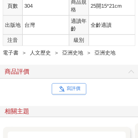
商品規
終結，沒想到居然在退休之際再次遭遇戒嚴事態。我的學生與教
頁數
304
25開15*21cm
格
授歲月的最後一刻，絕不能以戒嚴時代的回歸作為結束。當政權
赤裸裸地顯露出獨裁化、法西斯化的末期症狀時，國民身為憲法
適讀年
出版地
台灣
全齡適讀
守護者，就有義務挺身抵抗，找回憲政秩序。
齡
短暫的慌亂之後，全體國民紛紛出面糾正局勢。市民們真可謂以
注音
級別
光速行動，迅速聚集，包圍了汝矣島國會議事堂、阻擋軍警進
入，國會議員們也不顧自身安危，奔赴國會、通過解除戒嚴的決
電子書
＞
人文歷史
＞
亞洲史地
＞
亞洲史地
議案，讓緊急戒嚴在一百五十分鐘內就劃下句點。面對政權的
「緊急」戒嚴，國民也以「緊急」的行動回應。國民與國會攜
商品評價
手，寫下民主歷史上的偉大功績，成功抵擋了這場戒嚴內亂。就
連被動員執行戒嚴的軍隊與警察都與過往不同，當市民阻擋時，
他們選擇後退，猶豫不前，有時甚至直接無視上級命令，從而避
寫評價
免了非法的擴散與人命的犧牲。新形成的民、官、軍的泛民主連
合徹底挫敗了戒嚴當權者那荒謬的企圖。
相關主題
緊急戒嚴的執行被定性為內亂罪，國會也提出總統彈劾訴追。雖
然並非第一次就成功，但後續在國民壓倒性的要求之下，國會最
終通過了彈劾案。參與內亂主要任務的執行者陸續來到國會接受
質詢，並接受警方、檢方、公搜處（全稱：高階公職者犯罪搜査