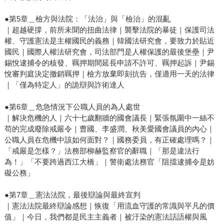
●第5章＿檢方與法院：「法治」與「檢治」的混亂
｜超越硬撐，前所未聞的扭曲法律｜襲擊法院的暴徒｜保護司法
權、守護憲法是主權國民的義務｜韓國法研究會，要致力於貼近
國民｜國際人權法研究會，司法部門是人權保護的最後堡壘｜尹
錫悅逮捕令的核發、羈押期間延長申請不許可、羈押起訴｜尹錫
悅審判庭決定撤銷羈押｜檢方放棄即刻抗告，僅適用一天的法律
｜「僅為特定人」的詭辯與詐術達人
●第6章＿危急情況下公職人員的為人處世
｜解決危機的人｜六十七歲翻牆的國會議長｜緊張氛圍中一絲不
苟的完成廢除戒嚴令｜曹國、李盛潤、秋美愛國會議員的內心｜
公職人員在危機中該如何面對？｜國務委員，有正確處理嗎？｜
「戒嚴是怎樣？」法務部柳赫監察官的辭職｜「那是違法行
為！」「不要跨過西江大橋」｜警衛處法務官「阻擋逮捕令是妨
礙公務」
●第7章＿憲法法院，最後辯論與最終宣判
｜憲法法院最終辯論感想｜恢復「用流血守護的常識與平凡的價
值」｜今日，我們都是民主主義者｜被汙染的憲法話語權與風