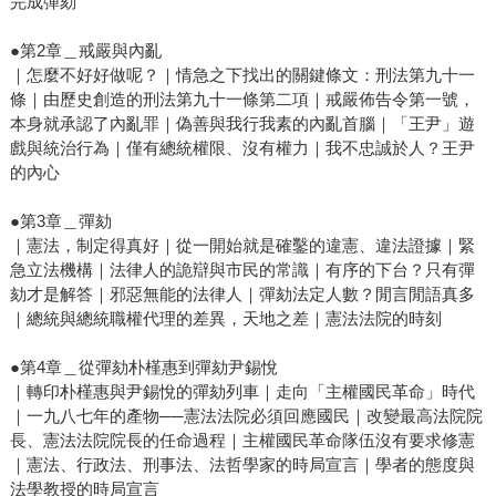
完成彈劾
●第2章＿戒嚴與內亂
｜怎麼不好好做呢？｜情急之下找出的關鍵條文：刑法第九十一
條｜由歷史創造的刑法第九十一條第二項｜戒嚴佈告令第一號，
本身就承認了內亂罪｜偽善與我行我素的內亂首腦｜「王尹」遊
戲與統治行為｜僅有總統權限、沒有權力｜我不忠誠於人？王尹
的內心
●第3章＿彈劾
｜憲法，制定得真好｜從一開始就是確鑿的違憲、違法證據｜緊
急立法機構｜法律人的詭辯與市民的常識｜有序的下台？只有彈
劾才是解答｜邪惡無能的法律人｜彈劾法定人數？閒言閒語真多
｜總統與總統職權代理的差異，天地之差｜憲法法院的時刻
●第4章＿從彈劾朴槿惠到彈劾尹錫悅
｜轉印朴槿惠與尹錫悅的彈劾列車｜走向「主權國民革命」時代
｜一九八七年的產物──憲法法院必須回應國民｜改變最高法院院
長、憲法法院院長的任命過程｜主權國民革命隊伍沒有要求修憲
｜憲法、行政法、刑事法、法哲學家的時局宣言｜學者的態度與
法學教授的時局宣言