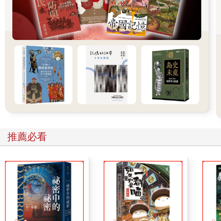
過，我認為積極推動彈劾案－審判過程的不是國會、政黨或憲法
法院，而是來自國民的判斷與能量。兩度彈劾總統也並非是韓國
政治失敗的表現，而是作為國家主權者「擁有悠久歷史與傳統的
韓國國民」，再次重申主權，充分發揮出守護憲法力量的結果。
本書是以我在戒嚴與彈劾的局勢中所上傳的文章，以及這段時間
的演講、對話為基礎集結而成。在宣布戒嚴後不到三十分鐘內，
我就在臉書（Facebook）上寫下第一篇文章，題目是〈總統破壞
憲法〉，文中強烈警告：總統宣布戒嚴已屬違法、非法的內亂罪
行，若國會決議解除戒嚴，總統必須遵守。之後，在局勢發展的
每個階段，也都持續在臉書撰寫文章，並從讀者的回應中獲得許
多學習。在緊張的時刻，我數度於國會討論會上擔任主持人，協
推薦必看
助討論進行；在市民的聚會中，也發表演說與進行對話；同時，
也試著回應媒體的提問。透過各種場合的交流，我得以確認市民
朋友想要理解憲法、法律條文與憲法精神的知識渴望，並掌握他
們關切的疑問所在。具體來說，我整理了在「人權Plus」、「青
年政策網絡」、「新路聚會」、「大學生集談會」、「刑事政策
學會」等學術聚會中交流與對話的內容。由於這一局勢下的關鍵
字為「戒嚴、內亂、彈劾」，因此我將本書書名定為「超越戒嚴
與內亂」；又因為本書是與渴望健全民主主義的市民一起以憲法