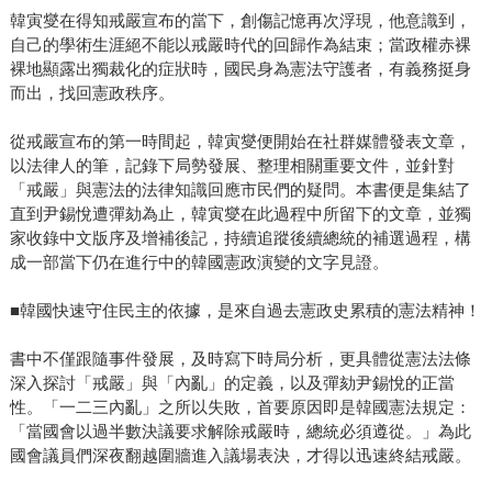
韓寅燮在得知戒嚴宣布的當下，創傷記憶再次浮現，他意識到，
自己的學術生涯絕不能以戒嚴時代的回歸作為結束；當政權赤裸
裸地顯露出獨裁化的症狀時，國民身為憲法守護者，有義務挺身
而出，找回憲政秩序。
從戒嚴宣布的第一時間起，韓寅燮便開始在社群媒體發表文章，
以法律人的筆，記錄下局勢發展、整理相關重要文件，並針對
「戒嚴」與憲法的法律知識回應市民們的疑問。本書便是集結了
直到尹錫悅遭彈劾為止，韓寅燮在此過程中所留下的文章，並獨
家收錄中文版序及增補後記，持續追蹤後續總統的補選過程，構
成一部當下仍在進行中的韓國憲政演變的文字見證。
■韓國快速守住民主的依據，是來自過去憲政史累積的憲法精神！
書中不僅跟隨事件發展，及時寫下時局分析，更具體從憲法法條
深入探討「戒嚴」與「內亂」的定義，以及彈劾尹錫悅的正當
性。「一二三內亂」之所以失敗，首要原因即是韓國憲法規定：
「當國會以過半數決議要求解除戒嚴時，總統必須遵從。」為此
國會議員們深夜翻越圍牆進入議場表決，才得以迅速終結戒嚴。