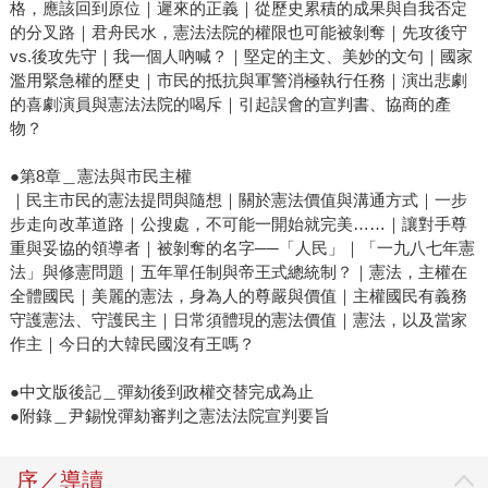
格，應該回到原位｜遲來的正義｜從歷史累積的成果與自我否定
的分叉路｜君舟民水，憲法法院的權限也可能被剝奪｜先攻後守
vs.後攻先守｜我一個人吶喊？｜堅定的主文、美妙的文句｜國家
濫用緊急權的歷史｜市民的抵抗與軍警消極執行任務｜演出悲劇
的喜劇演員與憲法法院的喝斥｜引起誤會的宣判書、協商的產
物？
●第8章＿憲法與市民主權
｜民主市民的憲法提問與隨想｜關於憲法價值與溝通方式｜一步
步走向改革道路｜公搜處，不可能一開始就完美……｜讓對手尊
重與妥協的領導者｜被剝奪的名字──「人民」｜「一九八七年憲
法」與修憲問題｜五年單任制與帝王式總統制？｜憲法，主權在
全體國民｜美麗的憲法，身為人的尊嚴與價值｜主權國民有義務
守護憲法、守護民主｜日常須體現的憲法價值｜憲法，以及當家
作主｜今日的大韓民國沒有王嗎？
●中文版後記＿彈劾後到政權交替完成為止
●附錄＿尹錫悅彈劾審判之憲法法院宣判要旨
序／導讀