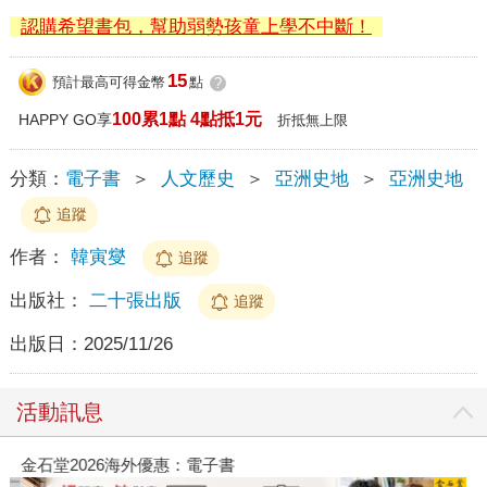
認購希望書包，幫助弱勢孩童上學不中斷！
15
預計最高可得金幣
點
?
100累1點 4點抵1元
HAPPY GO享
折抵無上限
分類：
電子書
＞
人文歷史
＞
亞洲史地
＞
亞洲史地
追蹤
作者：
韓寅燮
追蹤
出版社：
二十張出版
追蹤
出版日：
2025/11/26
活動訊息
金石堂2026海外優惠：電子書