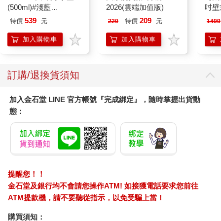
鬥與渴望所凝聚而成的總和。願我們能一同迎接共同創造的春
(500ml)#淺藍
2026(雲端加值版)
吋壁
日。
IMCMB01LB
機)
539
209
特價
元
特價
元
220
1499
加入購物車
加入購物車
訂購/退換貨須知
加入金石堂 LINE 官方帳號『完成綁定』，隨時掌握出貨動
態：
提醒您！！
金石堂及銀行均不會請您操作ATM! 如接獲電話要求您前往
ATM提款機，請不要聽從指示，以免受騙上當！
購買須知：