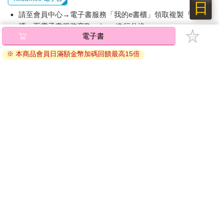
日
請至會員中心→電子書服務「我的e書櫃」領取複製『兌換
碼』至電子書服務商Readmoo進行兌換。
退換貨須知：
因版權保護，您在金石堂所購買的電子書僅能以金石堂專屬
的閱讀軟體開啟閱讀，無法以其他閱讀器或直接下載檔案。
依據「消費者保護法」第19條及行政院消費者保護處公告之
「通訊交易解除權合理例外情事適用準則」，非以有形媒介
提供之數位內容或一經提供即為完成之線上服務，經消費者
事先同意始提供。（如：電子書、電子雜誌、下載版軟體、
虛擬商品…等），
不受「網購服務需提供七日鑑賞期」的限
制
。為維護您的權益，建議您先使用「試閱」功能後再付款
購買。