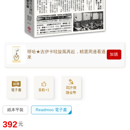
呀哈★吉伊卡哇旋風再起，精選周邊看過
加購
來
寫評價
電子書
喜歡+1
賺金幣
紙本平裝
Readmoo 電子書
392
元