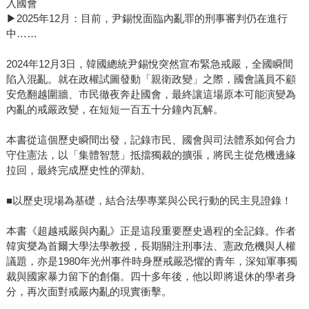
入國會
▶2025年12月：目前，尹錫悅面臨內亂罪的刑事審判仍在進行
中……
2024年12月3日，韓國總統尹錫悅突然宣布緊急戒嚴，全國瞬間
陷入混亂。就在政權試圖發動「親衛政變」之際，國會議員不顧
安危翻越圍牆、市民徹夜奔赴國會，最終讓這場原本可能演變為
內亂的戒嚴政變，在短短一百五十分鐘內瓦解。
本書從這個歷史瞬間出發，記錄市民、國會與司法體系如何合力
守住憲法，以「集體智慧」抵擋獨裁的擴張，將民主從危機邊緣
拉回，最終完成歷史性的彈劾。
■以歷史現場為基礎，結合法學專業與公民行動的民主見證錄！
本書《超越戒嚴與內亂》正是這段重要歷史過程的全記錄。作者
韓寅燮為首爾大學法學教授，長期關注刑事法、憲政危機與人權
議題，亦是1980年光州事件時身歷戒嚴恐懼的青年，深知軍事獨
裁與國家暴力留下的創傷。四十多年後，他以即將退休的學者身
分，再次面對戒嚴內亂的現實衝擊。