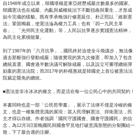
自1948年成立以來，韓國堪稱是東亞經歷戒嚴次數最多的國家。
韓國憲法也在戒嚴、內亂與威權統治下不斷扭曲與重生，才形成
如今完備的樣貌。既有李承晚強行修憲延任、朴正熙以「維新憲
法」鞏固獨裁，使憲法淪為權力工具；也有「四一九民主革
命」、「光州民主化運動」等，人民以抗爭逐步實踐憲法精神，
為民主化累積能量。
到了1987年的「六月抗爭」，國民終於迫使全斗煥讓步，無法像
過去那般強行發動戒嚴；隨後實現的第九次修憲，即加入了包含
總統直選、國會過半數決議可解除戒嚴，以及設立可審理總統彈
劾案的憲法法院；而2017年的朴槿惠就是韓國史上首位被憲法法
院裁定罷免的總統。
■憲法並非冷冰冰的條文，而是活在每一位公民心中的共同契約！
本書同時也是一部「公民哲學書」，展示了法律不僅是冷峻的條
文，也是一種集體意識的展現：當人民理解憲法、捍衛憲法，民
主才得以存續。作者強調「國民守護國會、國會守護國民」的信
念，為12月3日當晚國民與國會罕見地打破意識形態的分裂團結一
致，下了最合適的注腳。