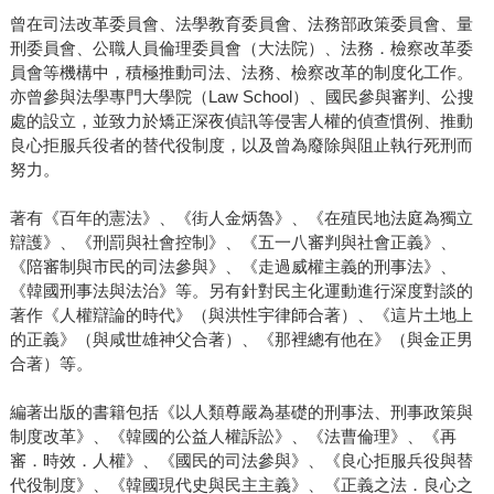
曾在司法改革委員會、法學教育委員會、法務部政策委員會、量
刑委員會、公職人員倫理委員會（大法院）、法務．檢察改革委
員會等機構中，積極推動司法、法務、檢察改革的制度化工作。
亦曾參與法學專門大學院（Law School）、國民參與審判、公搜
處的設立，並致力於矯正深夜偵訊等侵害人權的偵查慣例、推動
良心拒服兵役者的替代役制度，以及曾為廢除與阻止執行死刑而
努力。
著有《百年的憲法》、《街人金炳魯》、《在殖民地法庭為獨立
辯護》、《刑罰與社會控制》、《五一八審判與社會正義》、
《陪審制與市民的司法參與》、《走過威權主義的刑事法》、
《韓國刑事法與法治》等。另有針對民主化運動進行深度對談的
著作《人權辯論的時代》（與洪性宇律師合著）、《這片土地上
的正義》（與咸世雄神父合著）、《那裡總有他在》（與金正男
合著）等。
編著出版的書籍包括《以人類尊嚴為基礎的刑事法、刑事政策與
制度改革》、《韓國的公益人權訴訟》、《法曹倫理》、《再
審．時效．人權》、《國民的司法參與》、《良心拒服兵役與替
代役制度》、《韓國現代史與民主主義》、《正義之法．良心之