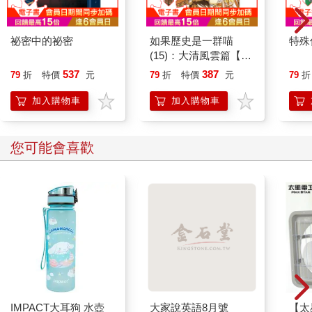
爲素材的對話，所以副書名為「國民寫下的憲法故事」（編註：
原書副書名）。本書是以各種演講、對話的文字與語言資料重新
彙整而成。雖然內容編排像是講座的形式，但閱讀時應按照發話
祕密中的祕密
如果歷史是一群喵
特殊傳
(15)：大清風雲篇【萌
當時十二月、一月、二月、三月、四月的時間點區分。成書過程
貓漫畫學歷史】
中，我很大程度上依靠了出版社「亞馬遜蝴蝶」的代表吳承俊
537
387
79
折
特價
元
79
折
特價
元
79
折
（音譯）的邀請與編輯；學生池敏雅（音譯）則協助將我的演講
加入購物車
加入購物車
內容轉化為文字。韓國刑事．法務政策研究院的金大根（音譯）
博士也不時提供我方向上的建議，並透過「更近一步探知」的單
元補充學術性內容。獨自扛著攝影機記錄下歷史現場的媒體
您可能會喜歡
「mediamongu」也爽快地同意我使用他的照片，並完整提供他手
上的影像。因此，本書可說是集結臉書、演講、聚會所凝聚而成
的集體智慧與相互交流的產物。對我而言，這也是我在退休之
後，立下要與「市民之海」同行的決心後，所結出的第一個果
實。
彈劾的時刻與春天的到來一致。春天是萬物復甦、百花齊放的季
節。然而這一切都不是自然而然發生的，而是眾多生命竭盡全
力，融化冬日的霜雪，方能一同開啟春天。當滿山遍野瀰漫春之
氣息時，就能從中感受到一個又一個生命的熾熱與盼望。同樣
地，我認為我們民主的春天，正是在這片土地上每一位市民的奮
IMPACT大耳狗 水壺
大家說英語8月號
【太