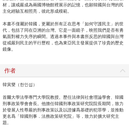
材，讓戒嚴成為兩國博物館裡展示的記憶，也願韓國與台灣的民
主化經驗互相照亮，彼此形成模範。
本書不僅屬於韓國，更屬於所有正在思考「如何守護民主」的世
代，包括了同在亞洲的台灣。它是一面鏡子，映照我們是否有勇
氣面對權力失序的瞬間。透過本事件與本書所反思的韓國與台灣
從戒嚴到民主的平行歷程，也為東亞民主發展提供了珍貴的歷史
鏡像。
作者
韓寅燮（한인섭）
首爾大學法學專門大學院教授。歷任法律與社會理論學會、韓國
刑事政策學會會長。他擔任韓國刑事政策研究院院長期間，致力
於發展人性尊嚴的刑事政策以及以證據爲基礎的犯罪學，並推動
更名爲「韓國刑事．法務政策研究院」等，致力於擴大研究主
題。