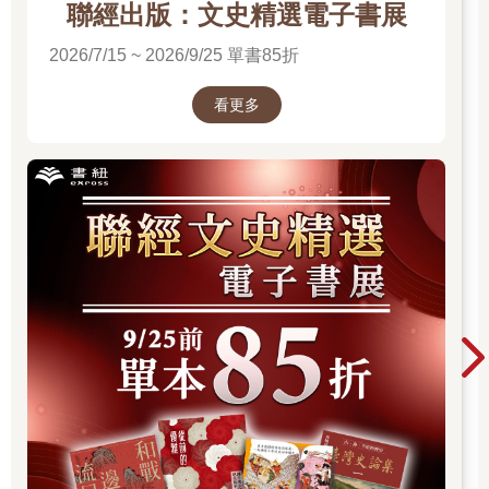
處）的偵訊調查，也幾乎全部遭到羈押與起訴。對於內亂主謀也
聯經出版：文史精選電子書展
發布了逮捕令。雖然這位主謀在漢南洞的總統官邸中，將警衛處
2026/7/15 ~ 2026/9/25 單書85折
當作私人武裝士兵，阻止逮捕令的執行，但這也只擋得了一時，
在第二次執行時便不得不就範。隨後，憲法法院正式啟動彈劾程
序，戒嚴主謀這一方不斷進行詭辯與煽動，對部分國民確實頗具
看更多
效果，令人憂心局勢「是否會走到準內戰狀態？」然而，他公開
恣意的施行戒嚴與內亂行為，是無法掩蓋或扭曲的明確證據。即
便法院與檢方相繼出現前所未有的撤銷羈押決定與放棄即時抗
告，使其一度獲釋，但刑事審判的車輪並未停止轉動，其罪行必
將迎來與其惡性相稱的嚴厲制裁。最終，憲法法院作出了宣判，
歷來只有兩次對總統有此類裁決：
「被請求人總統朴槿惠罷免」（二○一七年三月十日）
「被請求人總統尹錫悅罷免」（二○二五年四月四日）
要彈劾由國民選出、兼有行政權與國軍統帥權的現任總統的過程
極其艱難，但對於背叛國民信任、嚴重違反憲法與法律的總統，
實在是無法繼續讓其擔任總統一職，而彈劾就是國民給予這位總
統成績的「死當」。根據過往經驗，總統彈劾需耗費超過三個月
的時間，過程中需要突破重重關卡，在這期間國民也會分裂成不
同陣營，政治上的操弄更是層出不窮，政局也隨之動蕩不安。不