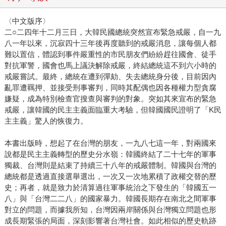
〈中文版序〉
二○二四年十二月三日，大韓民國總統突然宣布緊急戒嚴，自一九
八一年以來，沉寂四十三年後再度聽到的戒嚴消息，讓每個人都
難以置信，體認到事件嚴重性的市民朋友們紛紛趕往國會、徒手
對抗軍警，國會也馬上議決解除戒嚴，終結總統這不到六小時的
戒嚴嘗試。最終，總統在遭到彈劾、失去總統身分後，目前因內
亂罪遭羈押、並接受刑事審判，同時其配偶也因各種權力型貪腐
嫌疑，成為特別檢查官搜查與審判的對象。突如其來宣布的緊急
戒嚴，讓韓國的民主主義面臨重大考驗，但韓國國民證明了「K民
主主義」驚人的恢復力。
本書出版時，想起了在台灣的朋友，一九八七這一年，對兩國來
說都是民主主義轉型的歷史分水嶺：韓國終結了二十七年的軍事
獨裁、台灣則是結束了持續三十八年的戒嚴體制。韓國與台灣的
總統都是透過直接選舉選出，一次又一次地累積了政權交替的歷
史；再者，就是致力於清算過往軍事統治之下發生的「韓國五一
八」與「台灣二二八」的國家暴力。韓國長期存在南北之間軍事
對立的問題，而據我所知，台灣因兩岸關係與台灣獨立問題也形
成長期緊張的局面，深刻影響著台灣社會。如此相似的歷史軌跡