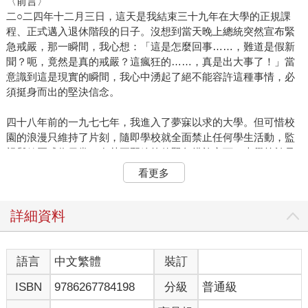
〈前言〉
二○二四年十二月三日，這天是我結束三十九年在大學的正規課
程、正式邁入退休階段的日子。沒想到當天晚上總統突然宣布緊
急戒嚴，那一瞬間，我心想：「這是怎麼回事……，難道是假新
聞？呃，竟然是真的戒嚴？這瘋狂的……，真是出大事了！」當
意識到這是現實的瞬間，我心中湧起了絕不能容許這種事情，必
須挺身而出的堅決信念。
四十八年前的一九七七年，我進入了夢寐以求的大學。但可惜校
園的浪漫只維持了片刻，隨即學校就全面禁止任何學生活動，監
視與鎮壓成為日常。在朴正熙總統的緊急措施之下，大學等於是
處於戒嚴狀態，而到了高年級時，更是直接面臨到真正的緊急戒
看更多
嚴狀態，所以我的大學生活可說是始於戒嚴、也以戒嚴結束。十
五年過後，對全斗煥、盧泰愚等屠殺與鎮壓的主謀，本來差點以
不起訴處分收場，但在全體國民的努力之下，最終才能走到起訴
詳細資料
與懲罰，自那之後，我以為緊急戒嚴這樣的字眼，只會被當作在
現代史博物館之中才能回憶的歷史。當聽到其他國家發生政變或
戒嚴的消息時，我都只覺得是落後國家的不幸新聞。一直以來我
語言
中文繁體
裝訂
抱著這樣的自豪感生活，然而如今戒嚴的消息卻不是在過去、不
ISBN
9786267784198
分級
普通級
是別的國家，而是現在、就在這個國家真實上演。就我個人而
言，學生時代在戒嚴中度過，初任職教授時，深信軍事政權已然