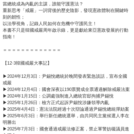
當總統成為內亂的主謀，誰能守護憲法？
重新思考「戒嚴」一詞背後的歷史陰影，發現憲政體制在關鍵時
刻的韌性；
以法學視角，記錄人民如何在危機中守護民主！
本書不只是韓國戒嚴周年啟示錄，更是獻給東亞憲政發展的行動
指南！
＝＝＝＝＝＝＝＝＝＝＝＝＝
【12·3韓國戒嚴大事記】
▶2024年12月3日：尹錫悅總統於晚間發表緊急談話，宣布全國
戒嚴
▶2024年12月4日：國會深夜以190票贊成全票通過解除戒嚴法案
▶2024年1月15日：公調處強制進入總統官邸拘捕尹錫悅
▶2025年1月26日：檢方正式起訴尹錫悅涉嫌領導內亂
▶2025年4月4日：憲法法院經過十次辯論通過尹錫悅總統彈劾案
▶2025年6月3日：舉行新任總統選舉，由共同民主黨候選人李在
明勝出
▶2025年7月3日：國會通過戒嚴法修正案，禁止軍警妨礙議員進