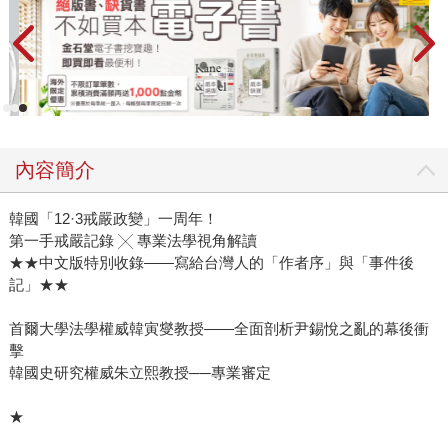
內容簡介
韓國「12·3戒嚴政變」一周年！
第一手戒嚴記錄 ╳ 專業法學視角解讀
★★中文版特別收錄——寫給台灣人的「作者序」與「事件後
記」★★
首爾大學法學權威韓寅燮教授——全面剖析尹錫悅之亂的幕後衝
擊
韓國史研究權威朱立熙教授──專業審定
★