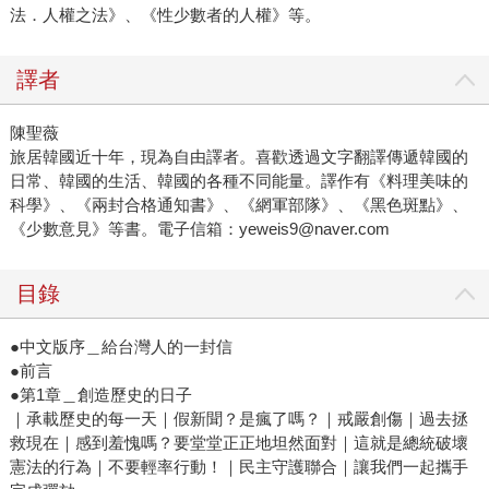
法．人權之法》、《性少數者的人權》等。
譯者
陳聖薇
旅居韓國近十年，現為自由譯者。喜歡透過文字翻譯傳遞韓國的
日常、韓國的生活、韓國的各種不同能量。譯作有《料理美味的
科學》、《兩封合格通知書》、《網軍部隊》、《黑色斑點》、
《少數意見》等書。電子信箱：yeweis9@naver.com
目錄
●中文版序＿給台灣人的一封信
●前言
●第1章＿創造歷史的日子
｜承載歷史的每一天｜假新聞？是瘋了嗎？｜戒嚴創傷｜過去拯
救現在｜感到羞愧嗎？要堂堂正正地坦然面對｜這就是總統破壞
憲法的行為｜不要輕率行動！｜民主守護聯合｜讓我們一起攜手