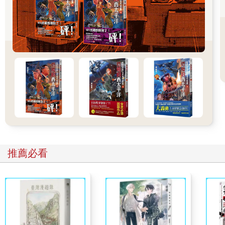
◎偉大時代——全覆蓋 (節選)
……
電視裡，很快湧出了一大批先進的抗疫城市、抗疫社區。有個小
村子，一日之內給所有百姓完成了兩次核酸檢測，得到了中央的
大力讚揚。
「病毒無孔不入，只有常態化的核酸，才能真正保證人民的安
全！」
為了保證人民的健康，也為了爭當先進抗疫城市。我們城市開始
要求每個社區提供當日的核酸檢測次數。我們社區也開始大力鼓
勵人們爭當抗疫先進個人。政府永遠把人民的健康放在第一位，
我樓上有一位癱瘓多年的老奶奶，多年來，從來沒有出過門，沒
有見過陽光。於是，大白們撐起擔架，親自上門把老奶奶接了出
來，每天幫她做兩次核酸。每天清晨，寒風刺骨，老奶奶的家人
推薦必看
總會幫老奶奶穿上厚厚的棉襖，等待工作人員上門。每天早晨，
當我在核酸中排隊時，總能看到那個躺在擔架上的老奶奶。工作
人員會高舉喇叭。
「讓我們向這位老奶奶學習，實現核酸的全覆蓋！」
我們社區很快就評為了抗疫先進社區，工作人員讓我們繼續保
持，用更高昂的鬥志，迎接每一天的核酸挑戰。