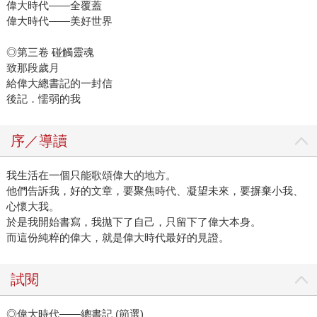
偉大時代——全覆蓋
偉大時代——美好世界
◎第三卷 碰觸靈魂
致那段歲月
給偉大總書記的一封信
後記．懦弱的我
序／導讀
我生活在一個只能歌頌偉大的地方。
他們告訴我，好的文章，要聚焦時代、凝望未來，要摒棄小我、
心懷大我。
於是我開始書寫，我拋下了自己，只留下了偉大本身。
而這份純粹的偉大，就是偉大時代最好的見證。
試閱
◎偉大時代——總書記 (節選)