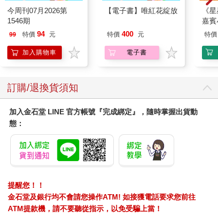
今周刊07月2026第
【電子書】唯紅花綻放
《星
為了減少核酸次數，保證核酸數量。為了不影響中國人民的生
1546期
嘉賓
活，同時向世界展示中國制度的優越性。我們開始給動物做核
酸。
94
400
特價
元
特價
元
特價
99
加入購物車
電子書
以上內容節錄自《偉大時代》手易◎著．白象文化出版
更多精彩內容請見：
http://www.pressstore.com.tw/freereading/9786263647107.pdf
訂購/退換貨須知
加入金石堂 LINE 官方帳號『完成綁定』，隨時掌握出貨動
態：
提醒您！！
金石堂及銀行均不會請您操作ATM! 如接獲電話要求您前往
ATM提款機，請不要聽從指示，以免受騙上當！