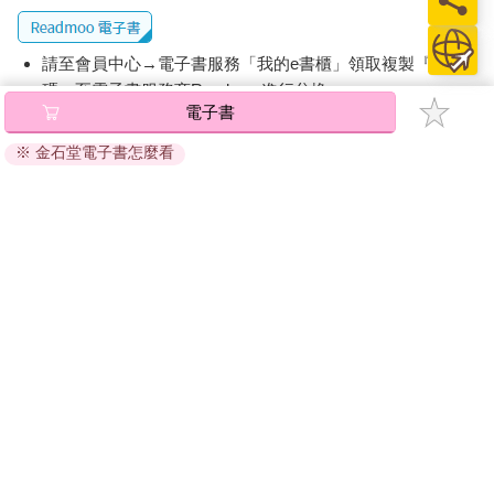
請至會員中心→電子書服務「我的e書櫃」領取複製『兌換
碼』至電子書服務商Readmoo進行兌換。
電子書
退換貨須知：
※ 金石堂電子書怎麼看
因版權保護，您在金石堂所購買的電子書僅能以金石堂專屬
的閱讀軟體開啟閱讀，無法以其他閱讀器或直接下載檔案。
依據「消費者保護法」第19條及行政院消費者保護處公告之
「通訊交易解除權合理例外情事適用準則」，非以有形媒介
提供之數位內容或一經提供即為完成之線上服務，經消費者
事先同意始提供。（如：電子書、電子雜誌、下載版軟體、
虛擬商品…等），
不受「網購服務需提供七日鑑賞期」的限
制
。為維護您的權益，建議您先使用「試閱」功能後再付款
購買。