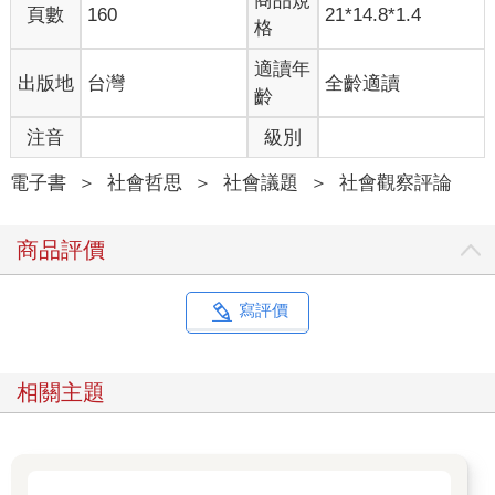
商品規
他僅僅只是修憲連任，
頁數
160
21*14.8*1.4
格
他的每一條發言，只是自稱「總書記語錄」，而不是聖旨。
他從來沒有說過要當皇帝！
適讀年
出版地
台灣
全齡適讀
我想問問你們這些詆毀總書記的人，你們說他獨裁，
齡
可他真的獨裁嗎？
他不止一次地宣佈：
注音
級別
「中國的權力屬於人民！」
他何曾說過：
電子書
＞
社會哲思
＞
社會議題
＞
社會觀察評論
「中國的權力屬於總書記」？
連英國、日本這樣的民主國家，
商品評價
都有國王，都有天皇。
可我們中國呢？我們根本沒有皇帝！
你們卻還要說總書記獨裁？
寫評價
他從來沒有封自己為帝，
從來沒有登基大典，
從來沒有穿龍袍、坐龍椅、發聖旨，
相關主題
他甚至，連“皇帝”兩個字都沒說過！
這難道還不能說明，
總書記對權力毫無欲望嗎？
如果總書記沒有權力的欲望，