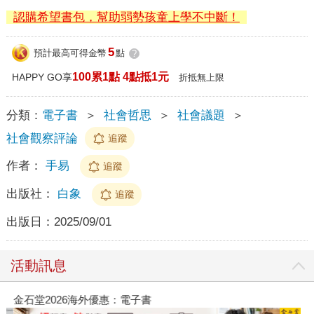
認購希望書包，幫助弱勢孩童上學不中斷！
5
預計最高可得金幣
點
?
100累1點 4點抵1元
HAPPY GO享
折抵無上限
分類：
電子書
＞
社會哲思
＞
社會議題
＞
社會觀察評論
追蹤
作者：
手易
追蹤
出版社：
白象
追蹤
出版日：
2025/09/01
活動訊息
金石堂2026海外優惠：電子書