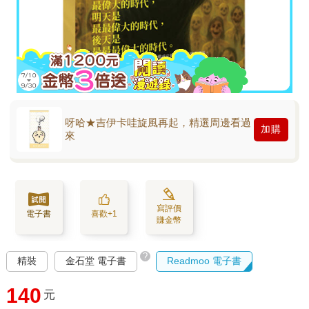
呀哈★吉伊卡哇旋風再起，精選周邊看過
加購
來
寫評價
電子書
喜歡+1
賺金幣
?
精裝
金石堂 電子書
Readmoo 電子書
140
元