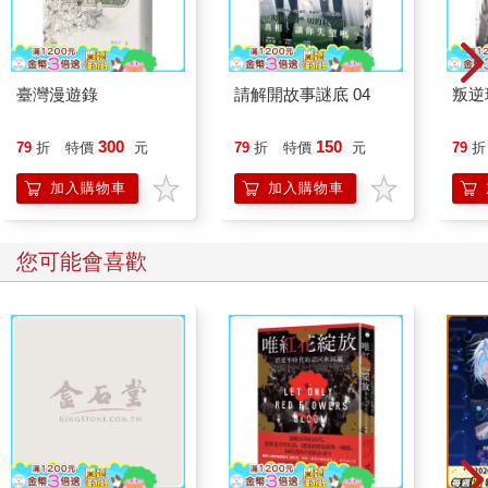
第二天，我照常下樓，發現那個老奶奶沒有來，我走過去問她的
家人，他們告訴我說：
「發燒了，工作人員不讓做了，怕陽了。」
臺灣漫遊錄
請解開故事謎底 04
叛逆
後來，我們失去了抗疫先進社區的稱號，但是我們真的盡力了。
我們社區裡大部分都是老年人，一天三到四次核酸已經是他們的
300
150
79
折
特價
元
79
折
特價
元
79
折
極限了，工作人員雖然號召，但是我們的核酸總量卻再也升不上
去了。很多其他社區，尤其是在公司和學校附近的社區，那裡很
加入購物車
加入購物車
多年輕人，因為封控，當地公司不用上班，於是公司把核酸數量
算做業績考核的重點；因為封控，當地學校不用開學，於是學校
把核酸數量算做學生評比的核心。跟他們相比，我們實在沒有競
您可能會喜歡
爭力。
再後來，核酸已經嚴重了影響了我們的日常生活，黨中央也發現
了這一點，電視中，負責人嚴肅發言：
「自疫情爆發以來，政府國家快速決策，人民群眾自願回應。這
三年來，我們已經取得了抗疫的偉大成效，現在，勝利就在眼
前！然而，許多領導幹部，把核酸當成一種指標，當成一種業
績，這是嚴重忽略個人的行為。以後，既要實現核酸的全覆蓋，
又要保證人民群眾的生活不受影響！既要保證核酸數量不減少，
又不能影響百姓的日常活動！」
台下掌聲雷動。