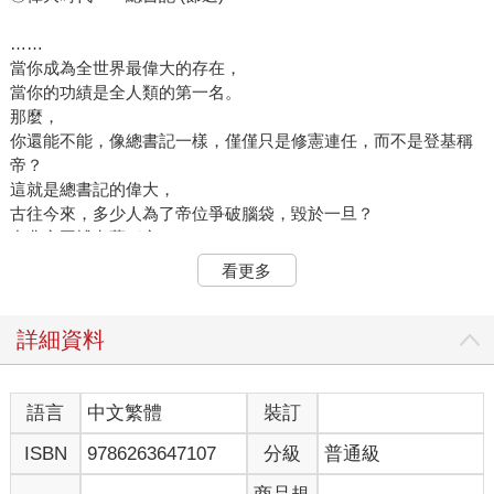
……
當你成為全世界最偉大的存在，
當你的功績是全人類的第一名。
那麼，
你還能不能，像總書記一樣，僅僅只是修憲連任，而不是登基稱
帝？
這就是總書記的偉大，
古往今來，多少人為了帝位爭破腦袋，毀於一旦？
中非帝國博卡薩稱帝了，
納粹德國希特勒自稱國家元首。
看更多
他們沒有那麼偉大，他們都沒有抵禦住權力的誘惑，
而我們的偉大總書記，
他對皇位毫不追求，
詳細資料
總書記發表過無數演講，
但他從來沒有說過：
「我要當皇帝。」
語言
中文繁體
裝訂
總書記參與過無數活動，
ISBN
9786263647107
分級
普通級
但他從來沒有讓百姓磕頭謝恩。
這難道還不能說明總書記的偉大嗎？