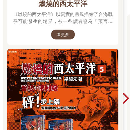
那總書記修憲連任，就完全是為了人民、為了百姓，
燃燒的西太平洋
總書記高瞻遠矚，
他知道未來應該是什麼樣子；
《燃燒的西太平洋》以寫實的畫風描繪了台海戰
總書記絕對理性，
爭可能發生的場景，被一些讀者譽為「預言之
他知道什麼才是人民真正的願望。
書」。 作者是退役少校梁紹先(毛球老師)，本作
所以，我不需要追求，
看更多
品在CCC連載中。第五集為最新級數，買就抽作
因為總書記給我的，就是我需要的。
者親簽書，詳細辦法請到書籍頁面查看。
總書記給我苦難，
那我就需要苦難；
總書記讓我犧牲，
那我就應該犧牲。
你們總說：
「人治是邪惡的。」
可我要問你們：
「難道讓上帝成為領袖，治理人間，也是邪惡嗎？」
總書記是世界上最偉大的人，
他就是上帝，
但他又超越了上帝，
因為上帝是上天的皇帝，
而總書記沒有稱帝。