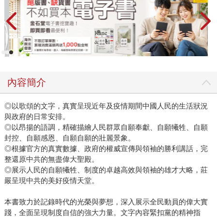
內容簡介
◎以歌頌的文字，真實呈現近年及疫情期間中國人民的生活狀況
與政府的日常安排。
◎以昂揚的語調，精確描繪人民群眾自願奉獻、自願犧牲、自願
封控、自願感恩、自願自願的壯麗景象。
◎根據官方的真實數據、政府的權威宣傳與領袖的勝利講話，完
整還原中共的無盡偉大聖殿。
◎展示人民的自願犧牲、制度的卓越高效與領袖的雄才大略，莊
嚴呈現中共的美好疫情天堂。
本書致力於記錄時代的光榮與夢想，深入展示全民動員的偉大實
踐，全面呈現制度自信的強大力量。文字內容緊扣黨的精神指