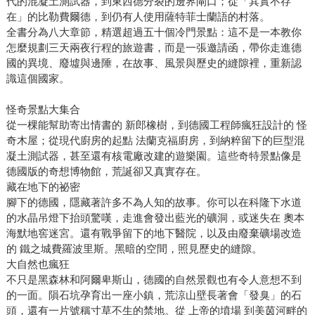
代的混凝土測試器，到東西德分裂的邊界閘口；從「其實不存
在」的比勒費爾德，到仍有人使用薩特菲士蘭語的村落。
全書分為八大章節，精選超過五十個冷門景點：這不是一本教你
怎麼規劃三天兩夜行程的旅遊書，而是一張邀請函，帶你走進德
國的異境、廢墟與邊陲，在故事、風景與歷史的縫隙裡，重新認
識這個國家。
怪奇景點大集合
從一棵能幫助寄出情書的 新郎橡樹，到德國工程師瘋狂設計的 怪
奇木屋；從現代廚房的起點 法蘭克福廚房，到納粹留下的巨型混
凝土測試器，甚至還有核電廠改建的遊樂園。這些奇特景點像是
德國版的奇想博物館，荒誕卻又真實存在。
藏在地下的祕密
腳下的德國，隱藏著許多不為人知的故事。你可以在科隆下水道
的水晶吊燈下抬頭驚嘆，走進會發出藍光的礦洞，或迷失在 奧本
海默地窖迷宮。還有戰爭留下的地下醫院，以及由廢棄礦場改造
的 鐵之城費羅波里斯。黑暗的空間，照見歷史的縫隙。
大自然也瘋狂
不只是黑森林和阿爾卑斯山，德國的自然景觀也有令人意想不到
的一面。隕石坑孕育出一座小鎮，荒涼山壁長著會「發臭」的石
頭，還有一片號稱寸草不生的禁地。從 上帝的墳場 到美茵河畔的