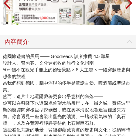
內容簡介
德國旅遊書的黑馬 —— Goodreads 讀者推薦 4.5 顆星
設計人、背包客、文化迷必收的旅行文化指南
50+ 個不在觀光手冊上的祕密景點 × 8 大主題 × 一段穿越歷史與
想像的旅程
當我們想到德國，腦中浮現的多半是童話古堡、啤酒節或聖誕市
集。
然而，這片土地還隱藏著更多出乎意料的角落——
你可以在科隆下水道深處仰望水晶吊燈，在「鐵之城」費羅波里
斯的廢墟間穿梭巨型挖礦機，或在奧本海默地窖迷宮裡迷失方
向。你會遇見一座會發出藍光的礦洞、一堵散發氣味的「臭石
牆」，以及在荒漠裡靜靜等待的七石屋巨石群。
這些看似荒誕的地景，背後卻蘊藏真實的歷史與文化：從納粹時