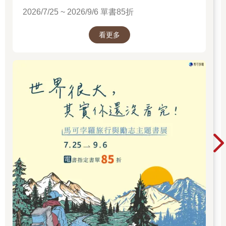
有一棵擁有自己的郵遞區號的樹、一座建在廢墟上的非法教堂、
2026/7/25 ~ 2026/9/6 單書85折
一條橫穿核電廠的步道；還有位於歐洲最大軍事演習基地內的巨
石墳場，參觀前記得要先確保自己不會被流彈波及。
我早就知道，除了眾所皆知的啤酒、麵包、古典樂，德國還有更
看更多
多稀奇古怪的特色，現在我終於收集到了它們真實存在的證據。
我也發現，魯爾區其實綠意盎然，存放核廢料的文德蘭地區也意
外地討喜。
有次我在卡韋斯特海姆核電廠區健行完之後，不想再繞一大圈走
回我停車的地方，所以我鑽進灌木叢中試圖找一條捷徑。我穿過
一片小樹林，結果發現野豬剛留下的足印，當下驚慌失措，趕緊
跑出樹林，卻發現面前是一個用電子柵欄圍起來的牧場。我怕原
路返回會碰上野豬，無奈之下只好翻過圍欄（在此向農場主人說
聲抱歉！），盡我所能地不要驚擾牛群，悄悄從另一端進入那條
我按照正規路線就能抵達的田間小路。後來我向市政府的一個職
員聊起這件事，她說：「真好，大家能在這裡經歷一些小小的探
險。」她說得沒錯，要是在美國，我大概不會做這種事，就算做
了，我可能也 沒命了。
在熱帶島度假區裡有全德國最大的熱帶雨林，我和園內的消防員
聊了起來，並開玩笑說，如果亞馬遜熱帶雨林裡也有自己的消防
員的話，不知道會是什麼樣子？
我曾步行前往阿恩嘎斯特燈塔，原本這裡有定期的船班來回，但