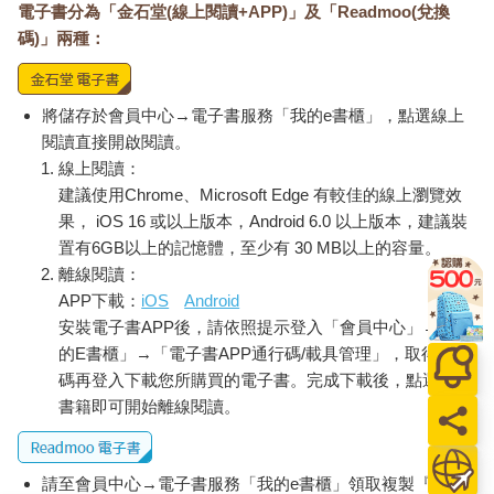
電子書分為「金石堂(線上閱讀+APP)」及「Readmoo(兌換
葉子的形狀看起來像是被啃過一樣，像一條破損的魚尾巴。生命
碼)」兩種：
力極強的黃金葛攀附在樹幹上，通常它們的葉片只有五公分寬，
在這裡卻能長到七十公 分，活脫脫像一株龐大的龜背芋頭。這裡
還有香蕉樹、菠蘿蜜樹和 楊桃樹，偶爾這些樹結出的果食還會被
用來做成雞尾酒。
將儲存於會員中心→電子書服務「我的e書櫃」，點選線上
在這片熱帶雨林中，紅鸛在湖上散步著，湖中還有海龜嬉戲。數
閱讀直接開啟閱讀。
百萬條孔雀魚在水中游動，牠們是鱸魚的食物，而鱸魚則會被更
線上閱讀：
強大的鯰魚獵捕。四周環繞著鳥語，但聲音的來源不明：有些是
建議使用Chrome、Microsoft Edge 有較佳的線上瀏覽效
從音響裡放出來的，有些則是來自一對金剛鸚鵡，還有飛來飛去
果， iOS 16 或以上版本，Android 6.0 以上版本，建議裝
的金絲雀和斑胸草雀，甚至有可能是散步的紅腹錦雞發出的鳴
置有6GB以上的記憶體，至少有 30 MB以上的容量。
叫。
離線閱讀：
甚至還有一隻豹的模型悠哉地躺在樹蔭下，雖然真正的野外雨林
APP下載：
iOS
Android
裡是不會有豹的。不過沒關係，這些巧思只是為了在人的腦海中
安裝電子書APP後，請依照提示登入「會員中心」→「我
模擬出完美的熱帶體驗，而且沒有蚊子、蟒蛇或其他煩人的蟲
的E書櫃」→「電子書APP通行碼/載具管理」，取得通行
子。至少表面上是看不到的，不過在雨林土壤中生活著花盆蟒
蛇，這些小小的蛇跟蚯蚓差不多大，還有一些隨著植物一起「入
碼再登入下載您所購買的電子書。完成下載後，點選任一
駐」的迷你熱帶蜘蛛。仔細觀察的話，還可以看到壁虎，甚至聽
書籍即可開始離線閱讀。
到牠們的叫聲。但這裡沒有種植蘭花，因為蘭花需要在花期結束
後進行冷卻休養，但熱帶島無法提供這樣的條件。由於光照不
足，椰子樹也無法適應這裡的環境。
請至會員中心→電子書服務「我的e書櫃」領取複製『兌換