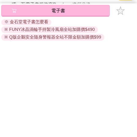
熱帶島度假樂園是一個模擬出來的「熱帶」區，因為實際上並沒
碼』至電子書服務商Readmoo進行兌換。
有單一的「熱帶」。赤道附近的地區有各種不同的氣候，取決於
電子書
退換貨須知：
位置距離水域的遠近、地勢高度、是否位於山脈前後，風向也是
※ 金石堂電子書怎麼看
決定性的因素。然而在這裡，所有不同形態的「熱帶」都被混合
因版權保護，您在金石堂所購買的電子書僅能以金石堂專屬
在一起了。熱帶當然不能沒有亞馬遜河，於是這裡有一個有漂漂
※ FUNY冰晶渦輪手持製冷風扇全站加購價$490
的閱讀軟體開啟閱讀，無法以其他閱讀器或直接下載檔案。
河的水上樂園；但在南美洲裡的真正亞馬遜河卻是一條寬闊湍急
依據「消費者保護法」第19條及行政院消費者保護處公告之
※ Q版企鵝安全隨身警報器全站不限金額加購價$99
的河流，流經許多沒有通路可通往的小村莊。當然，熱帶島度假
「通訊交易解除權合理例外情事適用準則」，非以有形媒介
樂園並不以真實還原為目標，更遑論完整性，雖然園區裡的某些
提供之數位內容或一經提供即為完成之線上服務，經消費者
建築確實是泰國、婆羅洲、峇里島和薩摩亞的傳統建築複製品。
事先同意始提供。（如：電子書、電子雜誌、下載版軟體、
在這裡，遊客甚至可以留宿，可以選擇在沙灘上露營、在雨林小
虛擬商品…等），
不受「網購服務需提供七日鑑賞期」的限
屋或充滿熱帶風情的房間裡過夜。有些人確實把這裡當成度假聖
制
。為維護您的權益，建議您先使用「試閱」功能後再付款
地。平均美味遊客在這裡待的時間長達兩天多，與一趟地中海週
購買。
末之旅的時長相當。到了晚上，這裡便會安靜下來，蟲鳴鳥叫都
消失了，只剩下持續不變的輕微聲響。要是在白天，你可能會以
為那是藏在某個地方的瀑布聲，但在夜裡會發現，那其實是維持
氣流系統運轉的機械聲。這裡的室內溫度始終保持在二十七度上
下，濕度則根據當天太陽的強度、植物的灌溉量及泳池水的蒸發
情況，控制在四十％到六十％之間。某種程度上，園區裡的植物
以會自然調節這裡的「氣候」。
當「南太平洋沙灘區」區關閉後，清潔團隊會來清場：把沙子掃
回沙灘上，整理好躺椅，收拾好散落的玩具。第二天早上，一切