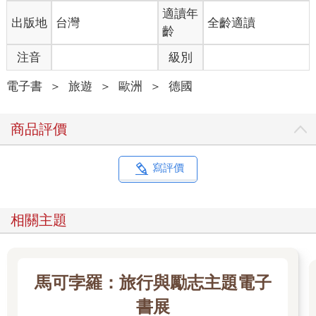
言是全國最美的⋯⋯
適讀年
出版地
台灣
全齡適讀
可能對某些人而言，德國一直都是個「驚喜包」，充滿了未知 的
齡
美好，但我寧願飛去夏威夷玩。然而，為了這本書所做的調查和
研究讓我察覺，我的視野其實不夠廣闊。如今，當我聽人誇讚澳
注音
級別
洲內陸地區的貧瘠紅土時，我會想：沒錯，我在那邊生活過，所
以我知道。但或許你不知道，在德國薩克森－安哈特邦的托伊辰
電子書
＞
旅遊
＞
歐洲
＞
德國
塔爾火車站也能看到這種景色，只是規模小了一點。而若你只是
想體驗片 刻迷失在第七街或第十三大道裡一棟棟雷同房屋街區的
商品評價
感受，你不必大老遠飛去紐約，只要到曼海姆去就行了，當地街
區也有D4街11號這樣編號的命名。當然，那裡沒什麼高樓大廈，
但美茵河畔 的法蘭克福有啊。從曼海姆到法蘭克福也只需要一小
寫評價
時車程，差不多是從紐約的史泰登島西南端到布朗克斯最東北點
的距離。這段路程之間還有許多城市，當地經常會舉行各類豐富
的文化活動和戲劇節目，而且這些城市可不像美國一樣有那麼嚴
相關主題
格的飲酒法規。巴黎的地下墓穴藏在一座城市的地下，但奧本海
默地窖裡的景象同樣壯觀，只不過少了那些未必人人喜歡的骷髏
頭罷了。
其實，德國有很多奇特的景點，處處都是獨一無二的驚喜：有沉
馬可孛羅：旅行與勵志主題電子
在湖底或倚靠海岸的小型亞特蘭提斯；有規模如集合住宅、由機
械構成的巨大公園，其複雜程度幾乎讓人相信它可以自行運作；
書展