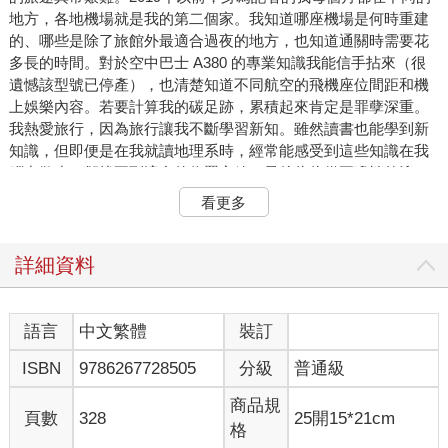
地方，各地機場就是我的第二個家。我知道哪座機場是何時重建
的、哪些是除了旅館外最適合過夜的地方，也知道通關時需要花
多長的時間。對於空中巴士 A380 的專業知識我能信手拈來（很
遺憾該型號已停產），也清楚知道不同航空的飛機座位間距和機
上娛樂內容。若要計算我的碳足跡，累積起來肯定是罪孽深重。
我熱愛旅行，因為旅行讓我不斷學習新知。雖然讀書也能學到新
知識，但即便是在我就讀地理系時，經常能感受到這些知識在我
腦中散步，卻找不到適合的位置安放，最後往往從耳邊悄然溜
走。然而，當我踏上旅程，在許多地方遇見不同的人，聽他們和
看更多
我訴說他們的生活經歷、如何受到成長環境的塑造，又怎麼努力
影響他們現在的居住地，一種超越書籍知識的理解不禁油然而
生。所有旅行體驗帶來的不只是事實和數據，更是一種深刻的心
詳細資料
理感受。我感受到這些地方的生命力，而這些感受存留長久，伴
隨著我的日常，也幫助我更全面地理解這個世界。我經常出國，
因為我覺得國外比起德國有更多值得學習和體驗的事物。可能是
語言
中文繁體
裝訂
因為以前上學的時候，我覺得從歷史課上學到的東西都很無聊，
ISBN
9786267728505
分級
普通級
我總是背不下來那堆名字跟數字。對我來說，大家不是叫卡爾、
腓特烈，就是特蕾澤，而且每個人彼此總是有親戚關係。這有時
商品規
候是件好事，有時候爭鬥不斷，最後總會有人引發戰爭。因此德
頁數
328
25開15*21cm
格
國處處是城堡，到哪都有葡萄酒和啤酒，每個人都認定自己的 方