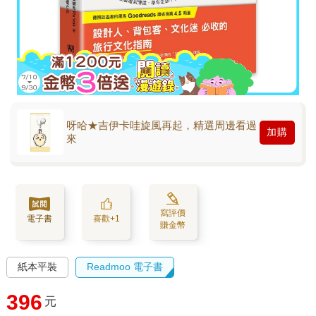
呀哈★吉伊卡哇旋風再起，精選周邊看過
加購
來
寫評價
電子書
喜歡+1
賺金幣
紙本平裝
Readmoo 電子書
396
元