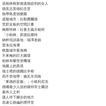
居根林根那個逃脫絞刑的女人
德意志英雄紀念堂
熱帶島度假樂園
虛擬城市：比勒費爾德
荒腔走板的空間計畫
梅斯特林：社會主義示範村
「小柏林」莫德拉羅特
納粹培訓基地：瑞澤老鎮
普洛拉海灘
棋盤城市曼海姆
不來梅的巨大圓環
柏林布蘭登堡機場
地圖上的異境
瑞士裡的德國比辛根
四不管地帶：施瓦岑貝格
「東德的盲腸」：小格利尼克
德國最少人說的薩特菲士蘭語
索布人之村
讓人停下腳步的地方
高速公路編的禮拜堂