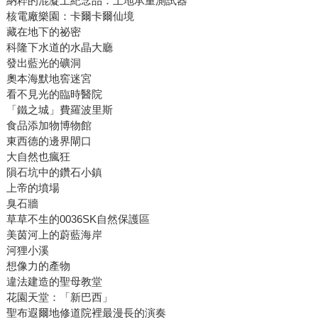
納粹的混凝土紀念品：土地承重測試器
核電廠樂園：卡爾卡爾仙境
藏在地下的祕密
科隆下水道的水晶大廳
發出藍光的礦洞
奧本海默地窖迷宮
看不見光的臨時醫院
「鐵之城」費羅波里斯
食品添加物博物館
東西德的邊界閘口
大自然也瘋狂
隕石坑中的鑽石小鎮
上帝的墳場
臭石牆
草草不生的0036SK自然保護區
美茵河上的蔚藍海岸
河狸小溪
想像力的產物
違法建造的聖母教堂
花園天堂：「新巴西」
聖布遐爾地修道院裡最漫長的演奏