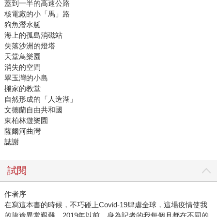
蓋到一半的高速公路
核電廠的小「馬」路
狗魚潛水艇
海上的孤島消磁站
失落沙洲的燈塔
天堂鳥樂園
消失的空間
翠玉灣的小島
搬家的教堂
自然形成的「人造湖」
文德蘭自由共和國
東柏林遊樂園
薩爾河曲灣
誌謝
試閱
作者序
在寫這本書的時候，不巧碰上Covid-19肆虐全球，這場疫情使我
的旅途異常艱難。2019年以前，身為記者的我每個月都在不同的