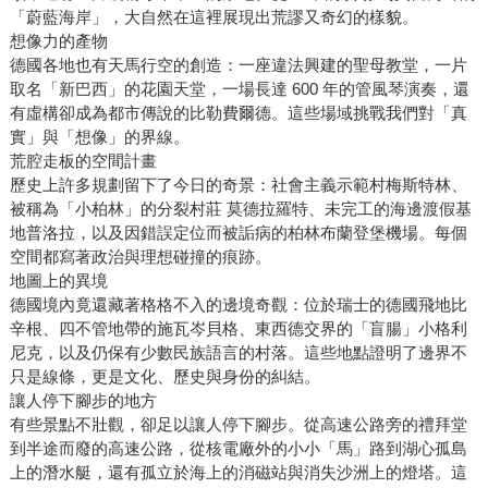
「蔚藍海岸」，大自然在這裡展現出荒謬又奇幻的樣貌。
想像力的產物
德國各地也有天馬行空的創造：一座違法興建的聖母教堂，一片
取名「新巴西」的花園天堂，一場長達 600 年的管風琴演奏，還
有虛構卻成為都市傳說的比勒費爾德。這些場域挑戰我們對「真
實」與「想像」的界線。
荒腔走板的空間計畫
歷史上許多規劃留下了今日的奇景：社會主義示範村梅斯特林、
被稱為「小柏林」的分裂村莊 莫德拉羅特、未完工的海邊渡假基
地普洛拉，以及因錯誤定位而被詬病的柏林布蘭登堡機場。每個
空間都寫著政治與理想碰撞的痕跡。
地圖上的異境
德國境內竟還藏著格格不入的邊境奇觀：位於瑞士的德國飛地比
辛根、四不管地帶的施瓦岑貝格、東西德交界的「盲腸」小格利
尼克，以及仍保有少數民族語言的村落。這些地點證明了邊界不
只是線條，更是文化、歷史與身份的糾結。
讓人停下腳步的地方
有些景點不壯觀，卻足以讓人停下腳步。從高速公路旁的禮拜堂
到半途而廢的高速公路，從核電廠外的小小「馬」路到湖心孤島
上的潛水艇，還有孤立於海上的消磁站與消失沙洲上的燈塔。這