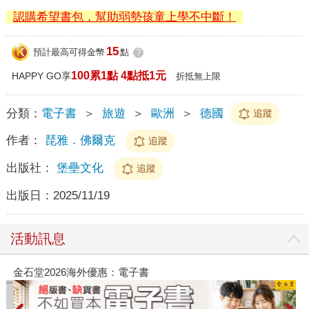
認購希望書包，幫助弱勢孩童上學不中斷！
15
預計最高可得金幣
點
?
100累1點 4點抵1元
HAPPY GO享
折抵無上限
分類：
電子書
＞
旅遊
＞
歐洲
＞
德國
追蹤
作者：
琵雅．佛爾克
追蹤
出版社：
堡壘文化
追蹤
出版日：
2025/11/19
活動訊息
金石堂2026海外優惠：電子書