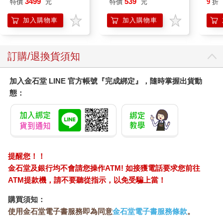
運輸貨物。他們在史普雷森林（Spreewald）和柏林之間找到了建
3499
539
特價
元
特價
元
9
折
Party蓮之空預售大套
Hoor
立飛船工廠的合適地點，那片土地曾是二戰期間的舊國防軍機
組
加入購物車
加入購物車
場，戰後長期被蘇聯紅軍占用，直到1990年。1998年8月，
CargoLifter AG收購了這片土地，拆除了廢棄的兵舍，但保留了飛
機掩體。三條跑道中有兩條被拆掉，拆完的混凝土碎屑則用來作
為飛船廠的地基。
訂購/退換貨須知
隔年夏天，工程開始了。在此之前，光是設計圖就被修改了二十
四次。這座大廠耗資一．五億馬克。10月中旬，第一道拱形結構
加入金石堂 LINE 官方帳號『完成綁定』，隨時掌握出貨動
完成；半年後，五道拱形結構全部架設完畢，並覆蓋上了四萬平
態：
方公尺的巨型膜布。為了安裝這些膜布，總共有一百二十個高空
作業工人在拱型結構上工作了好幾個月。2000年11月，飛船廠的
主要廠房完工。沒想到才過了一年半，CargoLifter AG便宣告破
產。留存下來的這個大廳，長三百六十公尺、寬兩百一十公尺、
高一百零七公尺。站在大廳裡，人們往往會被高度震攝，不自覺
抬頭看，眼前甚至有熱氣球載著遊客飛向大廳頂部。但它究竟升
提醒您！！
到多高？在這巨大的空間裡，幾乎無法估計。
金石堂及銀行均不會請您操作ATM! 如接獲電話要求您前往
2003年10月8日，這間空廠房以一千七百五十萬歐元的價格售
ATM提款機，請不要聽從指示，以免受騙上當！
出。買下它的是一個馬來西亞的集團，他們將它改造成一個在東
南亞或許很常見，但在布蘭登堡邦南部卻很罕見的熱帶景觀。這
購買須知：
裡潮濕悶熱，栽種了六百種共五萬株植物，是歐洲最大的室內熱
使用金石堂電子書服務即為同意
金石堂電子書服務條款
。
帶雨林。孔雀椰子樹長得尤其繁盛，這種樹不似傳統的棕櫚樹，