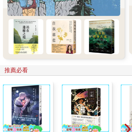
是受到Covid-19疫情的影響，班次減少，因此我和一位潮汐嚮導
同行，他跟我說他已經安排好回程的船隻了。我原本猜想會是一
艘 小艇，沒想到來了一艘渡輪，而且渡輪上滿滿都是人——船
長、小 孩、露營客，還有碰巧來港口想搭船的旅人。這對所有人
來說都是個驚喜，因為我們必須等海水漲潮才能返航，於是所有
人乾脆在船上烤肉、玩樂，船長甚至還教我怎麼利用燈塔來導航
呢！
對我來說，為了寫這本書展開的田野調查讓我重新認識了一個不
同的德國。整趟旅程充滿許多即興與驚喜，充滿輕鬆愉快和幽
默。我聽了很多跟所謂德國傳統或「祖國」核心價值觀完全不符
推薦必看
的故事：一些最終走進死胡同的事件、一些在實現之際已經不再
必要的願景、一些導致偏離常軌的偶然事件。種種皆顯示了，在
這塊名為德國的土地上，總有些「不合時宜」的人，或者反過來
說，是時代跟不上他們的腳步。更有些時候，大自然也只是按照
自己的規律在運行。那些想法、願景或事件，如今都已刻進風
景，留下痕跡，而其中一些在本書中可以找到。
我希望透過本書能激起大家再次追問：「怎麼會這樣？為什麼？
原因是什麼？這些東西有沒有可能會是、或已經是完全不同的樣
子呢？」我想藉由這本書鼓勵大家保持好奇，不怕丟臉地勇於打
擾、敢於探索，最終驚呼發現：「哇！德國真的很奇妙！」