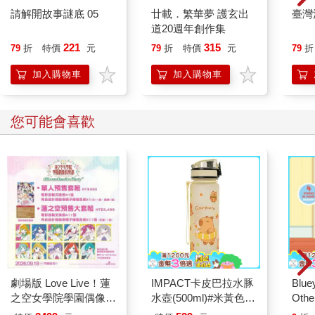
關於書中地點一覽可見於下方網址中的地圖：
請解開故事謎底 05
廿載．繁華夢 護玄出
臺灣
https://www.piavolk.net/deutschlands-schraegste-orte/
道20週年創作集
假如讀者知道任何不尋常的、怪異的地點，請不吝來信告知：
221
315
79
折
特價
元
79
折
特價
元
79
折
wow@piavolk.net
加入購物車
加入購物車
熱帶島度假樂園
Tropical Islands, Krausnick
北緯 52° 02’ 20.7”;東經 13° 44’ 55.0” Tropical-Islands-Allee 1,
您可能會喜歡
15910 Krausnick-Groß Wasserburg
這裡的太陽永遠不會落下。更精確地說，日出與日落會不斷更
迭，天空變幻著藍色、紫色、粉紅色和綠色，彷彿是在極圈裡面
看著極光。不同的是，這裡的平均氣溫攝氏二十七度，水溫三十
度，空氣濕度為六十．七％。所謂的「天空」其實是被投影在面
積高達兩萬平方公尺、懸掛在世界上最大的無支撐穹頂內的一塊
大銀幕上。這座龐大的建築位於布蘭登堡邦南部，有著全歐洲最
大的室內熱帶雨林，它是熱帶島度假樂園的一部分。這個地方非
比尋常，它的歷史、對熱帶環境的模擬，以及遊客的真實體驗都
令人感到驚奇。
劇場版 Love Live！蓮
IMPACT卡皮巴拉水豚
Blue
這棟大房子最早是為了現代化的空運飛船工程而建設的。1996
之空女學院學園偶像俱
水壺(500ml)#米黃色
Other
年，CargoLifter AG公司成立，他們的目標是要用飛船取代貨船來
樂部 Bloom Garden
IM00B18YL
Stori