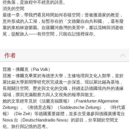
些角落，是旅程中不經意的詩意。
消失的空間
最後一章，帶我們看見時間如何吞噬空間：曾被搬過家的教堂，
意外形成的人工湖，短暫存在的「文德蘭自由共和國」，還有廢
棄的東柏林遊樂園。在薩爾河曲灣的美景中，書以流轉與消逝收
尾，提醒旅人——有些空間，只能在記憶裡保存。
作者
琵雅・佛爾克（Pia Volk）
琵雅・佛爾克畢業於海德堡大學，主修地理與文化人類學，並於
萊比錫大學新聞學研究所完成進一步深造。現以萊比錫為基地，
長期關注空間、歷史與文化的交織，持續走訪德國境內外的邊緣
場域，撰寫充滿觀察力與人文視角的報導與散文。
她的文章經常見於《法蘭克福匯報》（Frankfurter Allgemeine
Zeitung）、《南德意志報》（Süddeutsche Zeitung）、《時代週
報》（Die Zeit）等德國重要媒體，並多次受邀參與德國廣播電台
Nova 台（Deutschlandradio Nova）的節目，分享關於空間文
化、旅行與記憶的思考。