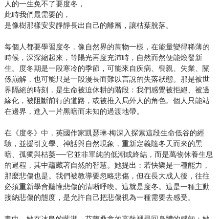
人的一生免不了要度冬，
此時我們最需要的，
是像樹那樣安安靜靜長出自己的離層，讓枯葉脫落。
每個人都要學習度冬，像自然界的萬物一樣，在能量變得稀薄的
時候，深深縮起來，等陽光再度充沛時，自然而然便能煥發新
生。度冬期是一段寒冷的季節，可能來自疾病、喪親、失業、關
係崩解，也可能只是一段漫長而難以言說的失落狀態。那是被世
界隔絕的時刻，是生命被迫休耕的階段：我們感覺被拒絕、被邊
緣化，被阻斷前行的道路，或被推入局外人的角色。個人只能站
在邊界，進入一片黑暗而未知的過渡地帶。
在《度冬》中，英國作家凱瑟琳‧梅深入探索這段生命低谷的經
驗，並援引文學、神話與自然現象，重新定義隨冬天而來的黑
暗、孤獨與枯萎──它並非單純的低潮或終結，而是萬物休養生息
的過程，其中蘊藏著自然的智慧。她提出：若快樂是一種能力，
那麼悲傷也是。我們被教導要忽略悲傷，但在長大成人後，往往
必須重新學會聽懂悲傷的清晰呼喚。這就是度冬。這是一種主動
接納悲傷的態度，是允許自己把悲傷視為一種需要去感受。
書中，她在冰島的藍湖、芬蘭桑拿的高熱裡尋回身體的感知；她