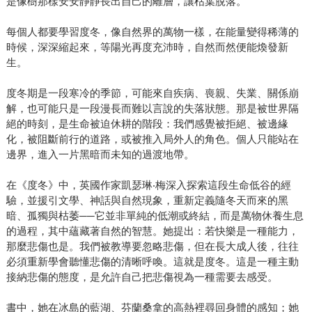
是像樹那樣安安靜靜長出自己的離層，讓枯葉脫落。
每個人都要學習度冬，像自然界的萬物一樣，在能量變得稀薄的
時候，深深縮起來，等陽光再度充沛時，自然而然便能煥發新
生。
度冬期是一段寒冷的季節，可能來自疾病、喪親、失業、關係崩
解，也可能只是一段漫長而難以言說的失落狀態。那是被世界隔
絕的時刻，是生命被迫休耕的階段：我們感覺被拒絕、被邊緣
化，被阻斷前行的道路，或被推入局外人的角色。個人只能站在
邊界，進入一片黑暗而未知的過渡地帶。
在《度冬》中，英國作家凱瑟琳‧梅深入探索這段生命低谷的經
驗，並援引文學、神話與自然現象，重新定義隨冬天而來的黑
暗、孤獨與枯萎──它並非單純的低潮或終結，而是萬物休養生息
的過程，其中蘊藏著自然的智慧。她提出：若快樂是一種能力，
那麼悲傷也是。我們被教導要忽略悲傷，但在長大成人後，往往
必須重新學會聽懂悲傷的清晰呼喚。這就是度冬。這是一種主動
接納悲傷的態度，是允許自己把悲傷視為一種需要去感受。
書中，她在冰島的藍湖、芬蘭桑拿的高熱裡尋回身體的感知；她