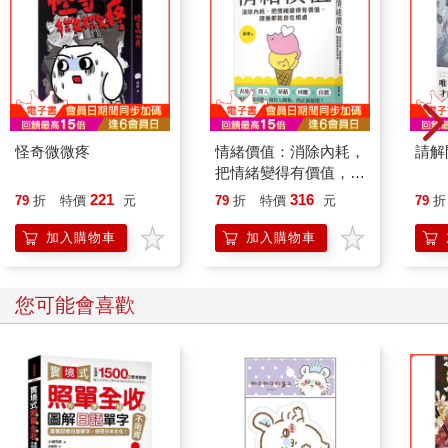
拉（Lyra），名字就跟菲利普・普曼《黑暗元素》三部曲裡那個
髒兮兮的小女主角一樣。這套鉛筆色調飽和，蠟質潤澤，跟我們
平常隨手買的廉價品完全不同，柏特的畫風都因此變了，我也不
由得想要一起畫。我幾乎原諒了那讓人落淚的價格──它們比其他
筆都耐用得多。
我之前完全沒意識到，當我四處奔忙時，這些平靜的樂趣已經從
我的生活撤退得多遠，而現在，我正邀請它們回來──用雙手進行
怪奇微微疼
情緒價值：消除內耗，
請解
平靜而富有節奏的勞動，那種輕微的專注讓人得以沉浸於幻想，
把情緒變得有價值，跟
過程中也會感受到的溫柔。我和柏特一起做薑餅人，發現自己過
誰都能自在相處
221
316
79
折
特價
元
79
折
特價
元
79
折
分小心，彷彿薑餅人是反向用於療癒的巫毒娃娃。我想像每一個
薑餅人都是對過去那種生活的小小反抗。以敬畏的態度對待沒什
加入購物車
加入購物車
麼意義的事物，像是一種共感巫術：我在照護亡靈，溫柔安葬一
整套我已不再需要的價值觀。
白晝漸短，我們在屋裡點上燈，驅散潛伏其間的層層黑暗。我翻
您可能會喜歡
出櫥櫃裡的蠟燭，又在比較陰暗的角落掛上小彩燈，然後又開始
重述自己的故事，哪怕只是對自己說。這正是人類會做的事：我
們編織又重述自己的故事，拋棄那些不再合身的版本，試穿新
的。現在，我正告訴自己這個故事：由於害怕生子之後工作會岌
岌可危，我誤入了一種錯誤的工作模式。懷孕我應付不來，生下
孩子後我也應付不來，於是我重新投入工作，試圖游回乾燥的陸