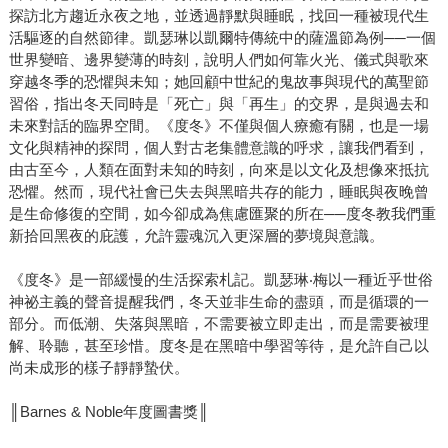
探訪北方趨近永夜之地，並透過靜默與睡眠，找回一種被現代生
活驅逐的自然節律。凱瑟琳以凱爾特傳統中的薩溫節為例──一個
世界變暗、邊界變薄的時刻，說明人們如何靠火光、儀式與歌來
穿越冬季的恐懼與未知；她回顧中世紀的鬼故事與現代的萬聖節
習俗，指出冬天同時是「死亡」與「再生」的交界，是與過去和
未來對話的臨界空間。《度冬》不僅與個人療癒有關，也是一場
文化與精神的探問，個人對古老集體意識的呼求，讓我們看到，
由古至今，人類在面對未知的時刻，向來是以文化及想像來抵抗
恐懼。然而，現代社會已失去與黑暗共存的能力，睡眠與夜晚曾
是生命修復的空間，如今卻成為焦慮匯聚的所在──度冬教我們重
新拾回黑夜的庇護，允許靈魂沉入更深層的夢境與意識。
《度冬》是一部緩慢的生活探索札記。凱瑟琳‧梅以一種近乎世俗
神祕主義的聲音提醒我們，冬天並非生命的盡頭，而是循環的一
部分。而低潮、失落與黑暗，不需要被立即走出，而是需要被理
解、聆聽，甚至珍惜。度冬是在黑暗中學習等待，是允許自己以
尚未成形的樣子靜靜蟄伏。
║Barnes & Noble年度圖書獎║