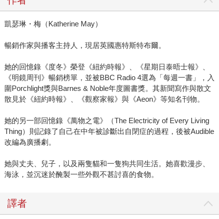
作者
凱瑟琳・梅（Katherine May）
暢銷作家與播客主持人，現居英國惠特斯特布爾。
她的回憶錄《度冬》榮登《紐約時報》、《星期日泰晤士報》、
《明鏡周刊》暢銷榜單，並被BBC Radio 4選為「每週一書」，入
圍Porchlight獎與Barnes & Noble年度圖書獎。其新聞寫作與散文
散見於《紐約時報》、《觀察家報》與《Aeon》等知名刊物。
她的另一部回憶錄《萬物之電》（The Electricity of Every Living
Thing）則記錄了自己在中年被診斷出自閉症的過程，後被Audible
改編為廣播劇。
她與丈夫、兒子，以及兩隻貓和一隻狗共同生活。她喜歡漫步、
海泳，並沉迷於醃製一些外觀不甚討喜的食物。
譯者