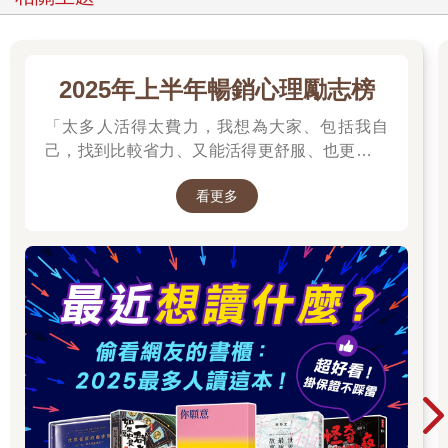
處的小活動，剛好是我目前能負擔的程度。我對烹飪並不陌生。
我一直都是愛做菜的人。但近幾年來，做菜這件事被擠出我的生
活，連帶著採買食材的樂趣也一併消失。生活很忙，在各種急匆
匆的事務洪流裡，這些構成我身分認同的重要碎片被擠了出去。
2025年上半年暢銷心理勵志榜
我很想念那些，但也只是聳聳肩的那種想念──當你已經在做「所
有事情」時，還能怎麼辦？
「太多人活得太費力，我想為大家、包括我自
「所有事情」的問題在於，最後看起來就像「什麼也沒有」──只
己，找到比較省力、又能活得更舒服、也更滿足
是一陣瘋狂忙亂後的長長陰霾，所有意義都被削去。這幾年就在
的方法。所以我寫了這本書。」──蔡康永。
養小孩、寫書，還有一份經常蔓延到週末的全職工作之間流逝。
看更多
2025網友們心靈療癒都在看這些↓↓↓↓
時間過得如此之快，快到我都說不上是怎麼過去的。那幾年雖不
至於空白，但確實是一片模糊，除了那股掙扎求生的感覺之外，
奇異地缺乏意義。我把那罐酵母拿在手裡，翻過來又翻過去，努
力建構某種關於自己的敘事，好讓我明白自己是如何從那裡走到
這裡。我覺得自己彷彿掉進一口深長無比的電梯井，直到如今才
砰一聲重重落了地。這裡很空曠，回音不斷，而我還不確定如何
出去。我正在試著找回一些我認得的東西。
在朵貝．楊笙（Tove Jansson）的《姆米谷的冬天》中，小姆米
意外地太早從冬眠中醒來。他習慣睡上整個冬天，如今一醒來，
驚訝地發現世界被雪覆蓋，自己的花園變得全然陌生。他心想：
「世界在我睡著的時候死去了。這世界不是為姆米造的。」他感
到極端孤單，便到臥房掀開母親的被子：「醒醒！」他喊道，