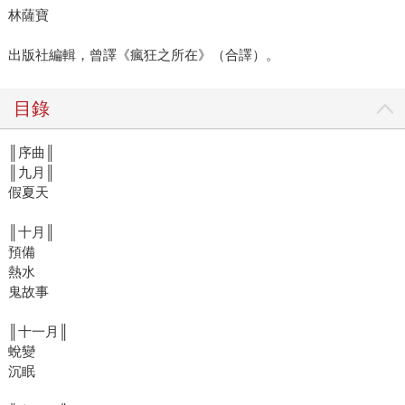
林薩寶
出版社編輯，曾譯《瘋狂之所在》（合譯）。
目錄
║序曲║
║九月║
假夏天
║十月║
預備
熱水
鬼故事
║十一月║
蛻變
沉眠