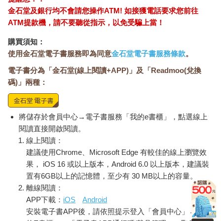
或重漆的洞。連電視都掛得歪歪斜斜。我站上椅子清空衣櫃頂
金石堂及銀行均不會請您操作ATM! 如接獲電話要求您前往
層，才發現過去幾年我至少有三次動念要更換臥房窗簾，而每一
ATM提款機，請不要聽從指示，以免受騙上當！
綑買回來的布料最後都整整齊齊摺好、收起，然後被徹底遺忘。
如今我注意到這一切，偏偏是在我的身體無法補救這些狀況的時
購買須知：
候，這感覺就像是復仇的希臘諸神設計的精巧刑罰。但這就是
使用金石堂電子書服務即為同意
金石堂電子書服務條款
。
它：我的冬期。它是一紙公開邀請，邀我過渡到更能夠持續的生
電子書分為「金石堂(線上閱讀+APP)」及「Readmoo(兌換
活，從我親手製造的混亂中奪回主控權。這是我必須走進孤獨與
碼)」兩種：
沉思的時刻，我必須離開舊日的同盟，任憑一些友誼的細線鬆
落，哪怕只是暫時。這條路我一生中不知走過多少次。我以艱難
的方式學會了度冬這套本事。
就算我沒預見自己的冬期，至少我在早期便及時察覺。我只是有
將儲存於會員中心→電子書服務「我的e書櫃」，點選線上
點迷失，如此而己；只是像我家窗戶那樣，有點蒙塵。我下定決
閱讀直接開啟閱讀。
心要有意識地走進這個階段，讓它成為一種練習，讓我更了解自
線上閱讀：
己。我不想再犯同樣的錯。我甚至在想，若充分準備，其中是否
建議使用Chrome、Microsoft Edge 有較佳的線上瀏覽效
可能潛藏著某種樂趣。我能感覺低潮正在逼近，也知道烘焙與煮
果， iOS 16 或以上版本，Android 6.0 以上版本，建議裝
湯終究不能永遠接住我。情況會比現在更糟：更黑暗、更貧瘠、
置有6GB以上的記憶體，至少有 30 MB以上的容量。
更孤單。我想先在身下鋪好一層稻草，等那一擊來臨時能稍微緩
離線閱讀：
衝。我想把一切都準備好。
APP下載：
iOS
Android
〆
安裝電子書APP後，請依照提示登入「會員中心」→「我
一整袋意料之外的榲桲送來我家，是朋友寄來的，她說今年她家