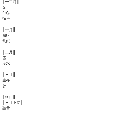
║十二月║
光
仲冬
頓悟
║一月║
黑暗
飢餓
║二月║
雪
冷水
║三月║
生存
歌
║終曲║
║三月下旬║
融雪