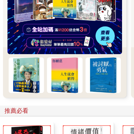
「全世界都不見了！」姆米媽媽蜷縮在床上，繼續沉睡。這像是
一面鏡子，照向我自己的冬天，或說在我眼中是如此：人人都昏
睡，而我清醒異常，被劇烈的恐懼追著不放。
在這樣的人生時刻，你得想辦法繼續動。我每天都痛苦地慢慢踱
到附近的商店買幾樣食材。我的冰箱，直到不久前還塞得滿滿
的，全是我在網路上訂購卻始終沒吃的食物，如今空空如也。我
只買我需要的，對於浪費濫用，不久前我還視為不可避免，如今
我覺得羞愧。但這就是時間帶來的改變：如今我已能步履維艱地
走上一小段路，到街上看看那天早上蔬果店裡堆了什麼。如果沒
有麵包了，我可以去買。肉販可以賣給我精準的份量，我知道當
天就會用完。我不必再上演「把一包雞肉丟進冷凍庫，一週後解
凍，但沒時間吃，最後扔掉」的循環。
這週，我燉了一鍋羊肉、紅蘿蔔與百里香，表面鋪上切片馬鈴
薯。我覺得自己把整個秋天煮進了屋子裡。我買了一盒包在洋紅
色包裝紙裡，表面覆蓋著淡淡果粉的無花果，連續三個早晨都切
碎後撒在粥上吃。我用一顆淺綠色南瓜煮了細緻滑順的濃湯，又
推薦必看
用鹽、糖、蒔蘿與甜菜醃了一塊鮭魚排，讓它覆上一層亮紅色外
衣。一時興起，我又醃了幾條棱角黃瓜配著吃。我有時間。一切
都做得到，也值得。
我也開始享受那套買給柏特的好用色鉛筆，是德國的品牌，叫萊