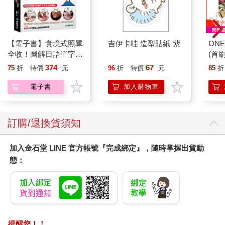
地。這沒解決所有問題，但在我的生命裡重新給了我某塊領域，
讓我感覺自己是有能力的。
我整天工作，清晨五點就起來備課，每天晚上九點倒床大睡前又
打開筆電。到了週末，只要能說服先生與孩子自行找點事做，我
【電子書】實境式照單
吉伊卡哇 造型貼紙-紫
ONE
就趁機改作業、撰寫課程指南。大家都讚嘆我完成的工作量。我
全收！圖解日語單字不
(首刷
樂於接納，內心深處卻覺得自己只是勉強跟上大家的步伐，而其
用背：照片單字全部收
他人似乎都應對得更好。畢竟，我有同事半夜還在回覆電子郵
374
67
75
折
特價
元
96
折
特價
元
85
折
錄！全場景1500張實
件，而那時我早已入睡。說實話，我感到羞愧。我一直以為自己
境圖解，讓生活中的人
電子書
加入購物車
那麼明智，絕不會工作成癮。但如今我就是這樣，工作那麼拚
事時地物成為你的日文
命、那麼久，把自己的身體搞壞。更糟的是，我幾乎已經忘了如
老師！
何休息。
我累了，這是一定的。但事情不止於此。我像是被掏空了。我變
訂購/退換貨須知
得煩躁易怒，總覺得自己像被獵捕的獵物，認為每件事都很緊
急，自己做的永遠不夠。而我的家，我心愛的家，也陷入一種熵
加入金石堂 LINE 官方帳號『完成綁定』，隨時掌握出貨動
變：每件東西都在緩慢塌陷、崩解、磨損，碎屑堆積在每個表面
態：
與角落，而我面對這些，束手無策。
自從病假證明開下來，我被迫靠在沙發上盯著這片殘局，一盯就
是好幾個小時，不明白究竟怎麼會糟到這種地步。屋裡找不到一
處地方安穩歇息──任何角落都會在我稍歇片刻時提醒我有東西需
要修補、清理。窗戶蒙著百場暴雨後留下的塵灰。地板的亮光清
漆逐漸磨穿。牆上釘著釘子，上面卻沒有畫作，或殘留著該填補
提醒您！！