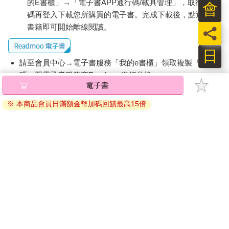
的E書櫃」→「電子書APP通行碼/載具管理」，取得通行
的果樹前所未有地豐收。我不確定這一切是何時啟動的，是經歷
會
了特別肥沃的春天呢，還是在溼與乾之間平衡得恰到好處的夏季
碼再登入下載您所購買的電子書。完成下載後，點選任一
呢──我自家的青梅樹也大豐收，是從九年前種下以來的頭一回。
書籍即可開始離線閱讀。
員
海邊步道旁的灌木叢上結滿沉甸甸的黑莓，綠籬上點綴著亮紅的
玫瑰果，像一盞盞中國燈籠。夏天在臨終的痛苦中遍撒贈禮。
日
我母親有醃漬食物的習慣，而我也繼承了一點那樣的天性。我們
請至會員中心→電子書服務「我的e書櫃」領取複製『兌換
每年都會去姨母的花園搜刮野李、布蘭姆利酸蘋果、李子與桑
碼』至電子書服務商Readmoo進行兌換。
椹，我們幾個女人邊摘邊聊，手指染滿果汁的顏色。戰利品最後
電子書
退換貨須知：
會倒進外婆那只廣口醃漬鍋裡（我至今仍留著），煮成果醬與蘋
※ 本商品會員日滿額金幣加碼回饋最高15倍
果酸辣醬。外公醃漬自種的紅蔥頭，母親做了一罐罐亮黃色的醃
因版權保護，您在金石堂所購買的電子書僅能以金石堂專屬
菜醬與深桃紅色的醃紫甘藍。這一切都會留到聖誕節，在節禮日
的閱讀軟體開啟閱讀，無法以其他閱讀器或直接下載檔案。
午餐時倒入缽中上桌。
依據「消費者保護法」第19條及行政院消費者保護處公告之
我們家的醃漬物有個不成文規矩：主要食材不能是花錢買來的，
「通訊交易解除權合理例外情事適用準則」，非以有形媒介
而應該來自過剩的收成，不然就是沒人要、無法用的食材，也可
提供之數位內容或一經提供即為完成之線上服務，經消費者
以是野外若不採就只會腐爛的東西。不過幾代以前，這些作法仍
事先同意始提供。（如：電子書、電子雜誌、下載版軟體、
是冬季新鮮食材匱乏時的重要補給，雖然如今或許更像一種矯揉
虛擬商品…等），
不受「網購服務需提供七日鑑賞期」的限
造作，但也已是我個人文化中的一部分，我不願割捨。我偶爾還
制
。為維護您的權益，建議您先使用「試閱」功能後再付款
是會做幾罐酸辣醬，雖然我很少有時間切切剁剁、攪拌翻煮、消
購買。
毒瓶罐；我也不愛那股醋與生洋蔥的沖鼻氣味在屋裡縈繞幾天不
散。
不，我的「醃製」欲望往往不切實際。首先，我更愛單純出於好