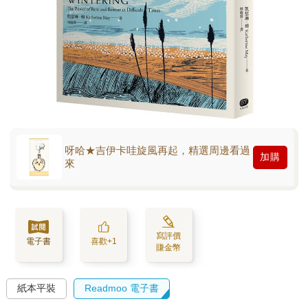
呀哈★吉伊卡哇旋風再起，精選周邊看過
加購
來
寫評價
電子書
喜歡+1
賺金幣
紙本平裝
Readmoo 電子書