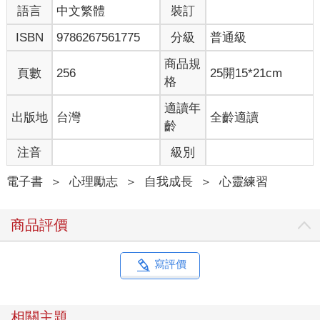
H平安出院了，甚至高高興興回去工作。我還待在家。長年的緊
語言
中文繁體
裝訂
繃一路轟隆作響，如今我的壓力已達頂點。我覺得身體無法前往
ISBN
9786267561775
分級
普通級
公司，就好像有一條彈力帶把我拴在房子，每當我試圖搭車上
班，彈力帶就「啪」地把我彈回屋內。這並非一時衝動，而是身
商品規
體上的徹底抗拒。我已經硬撐很久，但終於有什麼斷了。也許就
頁數
256
25開15*21cm
格
是名符其實的斷了。H住院時，我開始注意到右腹側有一股悶
痛，本來以為是對他闌尾炎的共情疼痛。但後來那股疼痛一直持
適讀年
出版地
台灣
全齡適讀
續，事實上，似乎還在他好轉後加劇了。稍一用力，我就痛得皺
齡
眉。上週，我在大學講台上痛得彎下腰，腦子裡除了痛，什麼都
無法思考。我搭公車回家，此後幾乎就沒再出門。
注音
級別
我硬著頭皮和家庭醫師進行了一段局促不安的對話，坦承自己刻
意忽視疑似大腸癌的主要症狀已大概一年之久，於是醫師轉介我
電子書
＞
心理勵志
＞
自我成長
＞
心靈練習
做緊急檢查，並開立病假證明。我不禁覺得是自己任由壓力失控
到開始侵蝕身體。我早該快點求助，可是壓力是件羞恥的事，像
商品評價
一紙宣告，宣布我無法應付生活。我暗暗慶幸自己有疼痛可以面
對，而不是那種更飄忽的，覺得自己已被壓垮的感受。疼痛感覺
比較具體。我可以躲在後面說：看，我不是工作做不完，我是真
寫評價
的生病。
如今我有大把大把的空檔可以想這些事，而且我的腦子也昏沉到
難以專注於別的事。生病後，我煮了不少東西。那是份量恰到好
相關主題