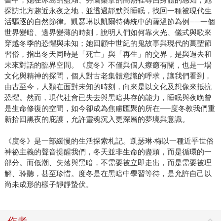
探訪北方趨近永夜之地，並透過靜默與睡眠，找回一種被現代生
活驅逐的自然節律。凱瑟琳以凱爾特傳統中的薩溫節為例──一個
世界變暗、邊界變薄的時刻，說明人們如何靠火光、儀式與歌來
穿越冬季的恐懼與未知；她回顧中世紀的鬼故事與現代的萬聖節
習俗，指出冬天同時是「死亡」與「再生」的交界，是與過去和
未來對話的臨界空間。《度冬》不僅與個人療癒有關，也是一場
文化與精神的探問，個人對古老集體意識的呼求，讓我們看到，
由古至今，人類在面對未知的時刻，向來是以文化及想像來抵抗
恐懼。然而，現代社會已失去與黑暗共存的能力，睡眠與夜晚曾
是生命修復的空間，如今卻成為焦慮匯聚的所在──度冬教我們重
新拾回黑夜的庇護，允許靈魂沉入更深層的夢境與意識。
《度冬》是一部緩慢的生活探索札記。凱瑟琳‧梅以一種近乎世俗
神祕主義的聲音提醒我們，冬天並非生命的盡頭，而是循環的一
部分。而低潮、失落與黑暗，不需要被立即走出，而是需要被理
解、聆聽，甚至珍惜。度冬是在黑暗中學習等待，是允許自己以
尚未成形的樣子靜靜蟄伏。