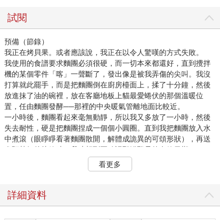
試閱
預備（節錄）
我正在烤貝果。或者應該說，我正在以令人驚嘆的方式失敗。
我使用的食譜要求麵團必須很硬，而一切本來都還好，直到攪拌
機的某個零件「喀」一聲斷了，發出像是被我弄傷的尖叫。我沒
打算就此罷手，而是把麵團倒在廚房檯面上，揉了十分鐘，然後
放進抹了油的碗裡，放在客廳地板上貓最愛蜷伏的那個溫暖位
置，任由麵團發酵──那裡的中央暖氣管離地面比較近。
一小時後，麵團看起來毫無動靜，所以我又多放了一小時，然後
失去耐性，硬是把麵團捏成一個個小圓圈。直到我把麵團放入水
中煮滾（眼睜睜看著麵團散開，解體成詭異的可頌形狀），再送
進預熱好的烤箱時，我才想到要確認那罐酵母的有效日期：二○一
三年一月。五年前。我想大概是在我兒子出生前買的，那段時間
看更多
是我最近一次有閒情逸致想著做些發酵麵點。
不出所料，貝果根本不能吃。沒關係。我烤貝果不是因為餓，而
只是為了讓雙手持續動著。當然，貝果本不該這麼「硬」（不論
詳細資料
質地或過程的艱難程度），但仍舊填補了我這一天因翹班而裂開
的大洞，製作的過程也至少暫時把陰暗的念頭往後推了些。