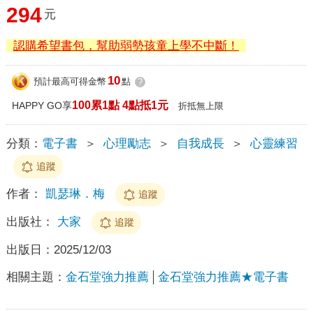
294
元
認購希望書包，幫助弱勢孩童上學不中斷！
10
預計最高可得金幣
點
?
100累1點 4點抵1元
HAPPY GO享
折抵無上限
分類：
電子書
＞
心理勵志
＞
自我成長
＞
心靈練習
追蹤
作者：
凱瑟琳．梅
追蹤
出版社：
大家
追蹤
出版日：
2025/12/03
相關主題：
金石堂強力推薦
金石堂強力推薦★電子書