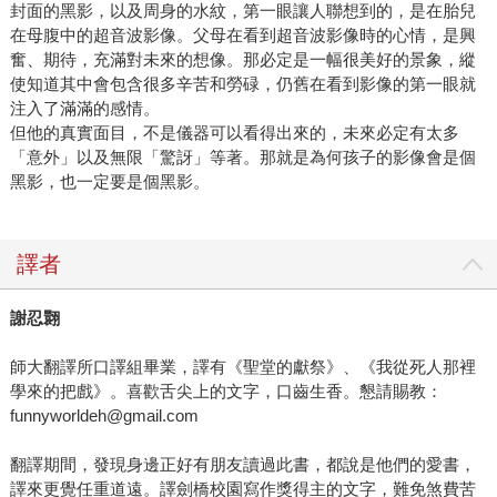
封面的黑影，以及周身的水紋，第一眼讓人聯想到的，是在胎兒
在母腹中的超音波影像。父母在看到超音波影像時的心情，是興
奮、期待，充滿對未來的想像。那必定是一幅很美好的景象，縱
使知道其中會包含很多辛苦和勞碌，仍舊在看到影像的第一眼就
注入了滿滿的感情。
但他的真實面目，不是儀器可以看得出來的，未來必定有太多
「意外」以及無限「驚訝」等著。那就是為何孩子的影像會是個
黑影，也一定要是個黑影。
譯者
謝忍翾
師大翻譯所口譯組畢業，譯有《聖堂的獻祭》、《我從死人那裡
學來的把戲》。喜歡舌尖上的文字，口齒生香。懇請賜教：
funnyworldeh@gmail.com
翻譯期間，發現身邊正好有朋友讀過此書，都說是他們的愛書，
譯來更覺任重道遠。譯劍橋校園寫作獎得主的文字，難免煞費苦