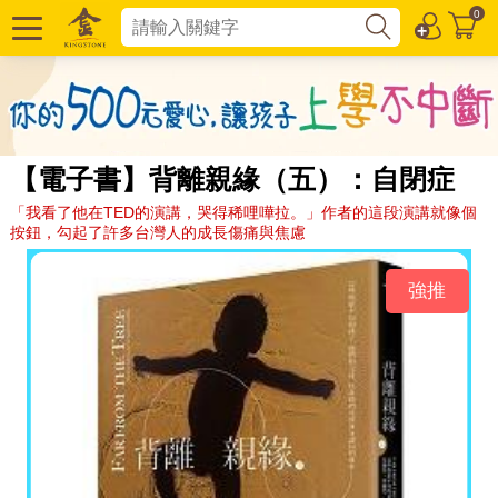
0
【電子書】背離親緣（五）：自閉症
「我看了他在TED的演講，哭得稀哩嘩拉。」作者的這段演講就像個
按鈕，勾起了許多台灣人的成長傷痛與焦慮
強推