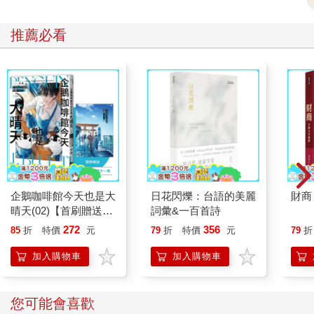
員那驚嚇的表情， 我永遠都忘不了。」
處理自閉症，最重要的策略是早療。貝琪立刻帶西西去一所公立
推薦必看
托兒所，那裡也有幾個兒童同樣有特殊需求。西西接受了語言治
療、職能治療、物理治療還有音樂治療。然而，她卻顯得越來越
孤僻，還開始自殘，也不睡覺。西西四歲時，家人帶她去看當地
一個神經科醫師，他說：「如果做了這麼高品質的早療都還不說
話，那麼她永遠也不會說話。你們應該學著習慣。她有重度自閉
症。」
其實西西這輩子開口說過四次話，每一次都切合情境。西西三歲
時，貝琪給了她一片餅乾，她把餅乾推了回去，說：「媽媽，妳
吃。」傑夫和貝琪互看了幾眼，等著世界馬上要有所改變。但西
企鵝咖啡館今天也是大
日花閃爍：台語的美麗
財商
西再也沒說話，就這麼過了一年，之後有一天，貝琪起身去關電
晴天(02)【首刷贈送
詞彙&一百首詩
視，西西說：「我要看我的電視。」三年後某天在學校，她開了
「謹賀新年」收藏卡】
272
356
85
折
特價
元
79
折
特價
元
79
折
燈，然後說：「誰沒關燈？」 然後某天， 有個偶戲師傅到西西班
上， 他問道：「 小朋友， 這個簾子是什麼顏色？」西西回道：
加入購物車
加入購物車
「紫色。」她能夠組織這些句子並且說出來，顯示沉默的背後還
是有清晰的思考，讓人不免有所期待。貝琪說：「我覺得對她而
言，說話就像塞車，而裡頭的線路讓她的思緒無法走到嘴邊。」
您可能會喜歡
要是生了個完全沒有語言能力的孩子，雖然也讓人心痛，但情況