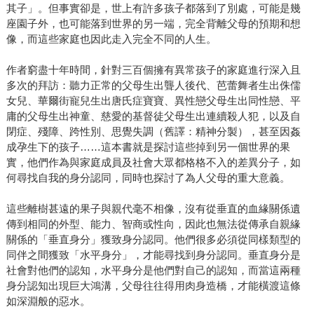
其子」。但事實卻是，世上有許多孩子都落到了別處，可能是幾
座園子外，也可能落到世界的另一端，完全背離父母的預期和想
像，而這些家庭也因此走入完全不同的人生。
作者窮盡十年時間，針對三百個擁有異常孩子的家庭進行深入且
多次的拜訪：聽力正常的父母生出聾人後代、芭蕾舞者生出侏儒
女兒、華爾街寵兒生出唐氏症寶寶、異性戀父母生出同性戀、平
庸的父母生出神童、慈愛的基督徒父母生出連續殺人犯，以及自
閉症、殘障、跨性別、思覺失調（舊譯：精神分製），甚至因姦
成孕生下的孩子……這本書就是探討這些掉到另一個世界的果
實，他們作為與家庭成員及社會大眾都格格不入的差異分子，如
何尋找自我的身分認同，同時也探討了為人父母的重大意義。
這些離樹甚遠的果子與親代毫不相像，沒有從垂直的血緣關係遺
傳到相同的外型、能力、智商或性向，因此也無法從傳承自親緣
關係的「垂直身分」獲致身分認同。他們很多必須從同樣類型的
同伴之間獲致「水平身分」，才能尋找到身分認同。垂直身分是
社會對他們的認知，水平身分是他們對自己的認知，而當這兩種
身分認知出現巨大鴻溝，父母往往得用肉身造橋，才能橫渡這條
如深淵般的惡水。