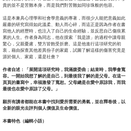
貴的並不是苦難本身，而是我們對苦難如同珍珠般的包容。
這是本兼具心理學和社會學意義的專著，而很少人能把意義如此
嚴肅的研究寫得如此溫柔、動人而心碎，而這正是因為作者在書
寫他人的經歷時，也注入了自己的生命經驗，並反思自己傷痕累
累的人生。作者身為同志，他在摸索「我是誰」的過程中讓母親
驚心，父親憂慮，雙方皆飽受折磨。這是他進行這項研究的初
衷，藉由探查其他差異份子的家庭，試圖了解這樣的傷害究竟是
源於個人、家庭，還是社會？
作者自述：「展開這項研究時，我滿腹委曲；結束時，我學會寬
容。一開始我想了解的是自己，到最後我了解的是父母。在這一
頁頁的書寫中，幸福激發了寬恕。父母總是在愛中原諒我，而我
最後也在愛中原諒了父母。」
願所有讀者都能在本書中找到愛所需要的勇氣，並在釋卷後，以
全新的眼光去評判個人價值及生命價值。
本書特色（編輯小語）