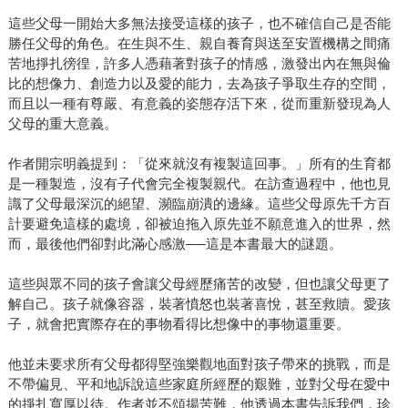
這些父母一開始大多無法接受這樣的孩子，也不確信自己是否能
勝任父母的角色。在生與不生、親自養育與送至安置機構之間痛
苦地掙扎徬徨，許多人憑藉著對孩子的情感，激發出內在無與倫
比的想像力、創造力以及愛的能力，去為孩子爭取生存的空間，
而且以一種有尊嚴、有意義的姿態存活下來，從而重新發現為人
父母的重大意義。
作者開宗明義提到：「從來就沒有複製這回事。」所有的生育都
是一種製造，沒有子代會完全複製親代。在訪查過程中，他也見
識了父母最深沉的絕望、瀕臨崩潰的邊緣。這些父母原先千方百
計要避免這樣的處境，卻被迫拖入原先並不願意進入的世界，然
而，最後他們卻對此滿心感激──這是本書最大的謎題。
這些與眾不同的孩子會讓父母經歷痛苦的改變，但也讓父母更了
解自己。孩子就像容器，裝著憤怒也裝著喜悅，甚至救贖。愛孩
子，就會把實際存在的事物看得比想像中的事物還重要。
他並未要求所有父母都得堅強樂觀地面對孩子帶來的挑戰，而是
不帶偏見、平和地訴說這些家庭所經歷的艱難，並對父母在愛中
的掙扎寬厚以待。作者並不頌揚苦難，他透過本書告訴我們，珍