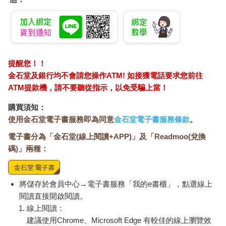
邊。」西西究竟能不能認出旁人，或者別人在她身旁時她在不在
意，都還是個謎。貝琪說道：「有時妳覺得自己像個家具，就算
她依偎在妳身邊，很可能也只是因為她需要感受大力的按壓。不
是『喔，我好愛妳』，而是『真溫暖，這東西我可以推一推，壓
一壓』。我不知道她認不認識我。」
提醒您！！
貝琪替生命的這段歷程寫了一本小說《傾斜》，記敘了和西西共
金石堂及銀行均不會請您操作ATM! 如接獲電話要求您前往
度的日子。「她站在廚房櫃子旁用手腕敲木板， 我們就知道她想
ATM提款機，請不要聽從指示，以免受騙上當！
要食物， 但行為專家說， 如果她一使性子，我們就拿食物給她，
等於是獎勵她使性子，還賄賂她，要她聽話。但當世界如此令人
購買須知：
慌亂無措，哪個女人不想要食物？這孩子現在快變成一顆球
使用金石堂電子書服務即為同意
金石堂電子書服務條款
。
了。」另一章中，貝琪寫道：「她在洗澡，我回去一看，發現她
電子書分為「金石堂(線上閱讀+APP)」及「Readmoo(兌換
開開心心地在浴缸裡漂著，把身邊一些棕色小玩意推過來又推過
去。那些棕色小玩意慢慢四分五裂。那些棕色小玩意是屎。喔，
碼)」兩種：
天哪，誰來幫幫我。出來出來出來，我大叫。我竟然以為她能聽
懂？她還是在微笑。我一把將她拽出來， 她沉重的身軀從浴缸一
側滑了下去， 結果她頭髮上沾了屎， 我手上也沾了屎，而她哈哈
將儲存於會員中心→電子書服務「我的e書櫃」，點選線上
大笑。我沒辦法讓她坐回浴缸，得先把裡頭的屎沖進排水管，可
閱讀直接開啟閱讀。
是我又不能在水槽裡替她清洗， 她坐不下， 於是我在地上舖了幾
線上閱讀：
條毛巾， 把抹布放在水槽裡泡濕，拎到她頭上擠，一面看著水從
建議使用Chrome、Microsoft Edge 有較佳的線上瀏覽效