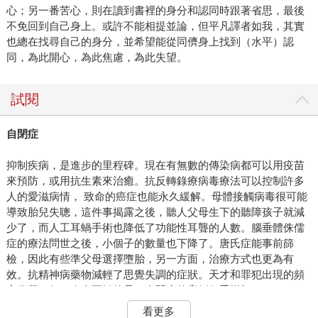
心；另一番苦心，則在讀到書裡的身分和認同時跟著省思，最後
不免回到自己身上。或許不能相提並論，但平凡譯者如我，其實
也總在找尋自己的身分，並希望能從同儕身上找到（水平）認
同，為此開心，為此焦慮，為此失望。
試閱
自閉症
抑制疾病，是進步的里程碑。現在有無數的傳染病都可以用疫苗
來預防，或用抗生素來治癒。抗反轉錄療病毒療法可以控制許多
人的愛滋病情， 致命的癌症也能永久緩解。母體接觸病毒很可能
導致胎兒失聰，這件事揭露之後，聽人父母生下的聽障孩子就減
少了，而人工耳蝸手術也降低了功能性耳聾的人數。腦垂體侏儒
症的療法問世之後，小個子的數量也下降了。唐氏症能事前篩
檢，因此有些準父母選擇墮胎，另一方面，治療方式也更為有
效。抗精神病藥物減輕了思覺失調的症狀。天才和罪犯出現的頻
率依舊。但，令人不解的是，自閉症的案例似乎增加了。
看更多