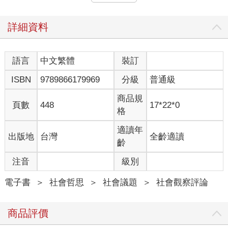
一般認為自閉症是一種廣泛性的失調，影響了行為的各個層面，
也影響感官感受、運動功能、平衡、對於身體的感知，還有內在
意識。自閉症本身並不影響智力，這種症候群的根本問題在於社
詳細資料
會功能失調。自閉症者的主要症狀包括缺乏語言能力或語言發展
遲緩、非語言溝通能力低弱、出現不斷擺動手臂等自我刺激的行
為、很少看人的眼睛、對於結交朋友興趣缺缺，很少自發玩遊
語言
中文繁體
裝訂
戲，也很少玩需要想像力的遊戲，同理心、察覺力和社交能力較
ISBN
9789866179969
分級
普通級
為不足，欠缺與他人情緒交流的能力，固執、興趣範圍狹窄，對
於轉動的輪子或亮晶晶的物品十分著迷，但以上症狀不盡然會出
商品規
現在每個自閉症者身上。自閉症孩童或成人的思考方式多半非常
頁數
448
17*22*0
格
具象，可能難以理解譬喻、幽默、諷刺及挖苦。他們的行為固著
且固執，對於某些物品非常依戀，但選擇何種物品似乎又沒有規
適讀年
出版地
台灣
全齡適讀
則可言，而且他們不玩玩具， 而是按照大小或顏色排列。自閉症
齡
者可能會有咬手、撞頭等自殘行為，也可能有感覺動作方面的缺
陷。許多自閉兒可能沒有發展出用手指東西的能力，必須直接把
注音
級別
別人帶到他所提及的東西旁邊。有些人會出現「言語模仿」，也
就是重複別人所說的詞句，但往往不明白話中之意。自閉症者說
電子書
＞
社會哲思
＞
社會議題
＞
社會觀察評論
話可能沒有語調起伏，而且交談時可能會滔滔不絕，且不斷反覆
談論自己著迷的事物。進食往往有固定儀式，吃的種類也極為有
商品評價
限。他們的感官無法承受過於擁擠的空間、人與人的肢體接觸、
霓虹燈或閃爍的燈光還有噪音，對此異常敏感。像衣服上的標籤