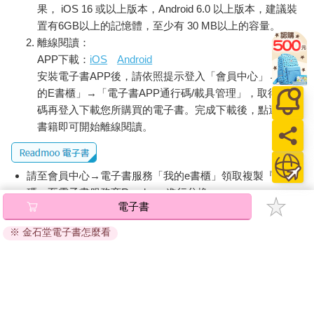
她身體兩側流下，然後看到她腿上好幾道還未癒合的傷口，心
果， iOS 16 或以上版本，Android 6.0 以上版本，建議裝
想：好極了，這是在傷口上撒屎！」
置有6GB以上的記憶體，至少有 30 MB以上的容量。
離線閱讀：
傑夫和貝琪必須依照西西的行為來布置居家。所有櫃子都有一百
APP下載：
iOS
Android
八十三公分高，這樣她才搆不到。冰箱則用掛鎖鎖上，以免她拿
安裝電子書APP後，請依照提示登入「會員中心」→「我
食物來做些奇怪的事。西西常常因為不睡覺或四處衝撞而進醫
院。醫生不斷建議把西西送走安置。貝琪得了嚴重憂鬱症，因此
的E書櫃」→「電子書APP通行碼/載具管理」，取得通行
住了院。「我真希望生不如死的是別人，不是我。」她後來說
碼再登入下載您所購買的電子書。完成下載後，點選任一
道。貝琪快出院的時候，傑夫發現西西想要掐死茉莉。社工替西
書籍即可開始離線閱讀。
西安排了一個地方，讓她去那裡住三個月。「他們知道我一定受
不了， 沒跟我說她會永遠住在那裡。」 貝琪說道。「 二０００
年一月一日，她永遠離開我們的家。」當時她七歲。
請至會員中心→電子書服務「我的e書櫃」領取複製『兌換
碼』至電子書服務商Readmoo進行兌換。
安置機構的醫生建議貝琪和傑夫至少等一個月再去探視，讓西西
電子書
先適應新環境。雖然西西似乎適應得不錯， 貝琪卻承受不住， 幾
退換貨須知：
個星期後， 西西生日那天， 她又住進醫院。她說：「丟棄跟她有
※ 金石堂電子書怎麼看
因版權保護，您在金石堂所購買的電子書僅能以金石堂專屬
關的東西，感覺就像是丟棄她。我們留下掛鎖跟高櫃子，聊表紀
的閱讀軟體開啟閱讀，無法以其他閱讀器或直接下載檔案。
念西西跟我們同住的時光。」她參加了一個身心障礙兒之母的互
依據「消費者保護法」第19條及行政院消費者保護處公告之
助團體，成員正爭取在社區設置團體之家。我第一次去看西西的
「通訊交易解除權合理例外情事適用準則」，非以有形媒介
時候，她已經在團體之家住了兩年。那裡有一個有腦性麻痺的女
提供之數位內容或一經提供即為完成之線上服務，經消費者
孩，每次母親離開的時候，她總會哭出來。貝琪說：「我有次跟