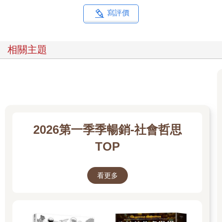
這類微微刺激的東西，許多自閉症者往往難以忍受。大部分人喜
寫評價
歡的東西，自閉症者常常覺得難以理解。雖然大部分自閉兒很早
就顯現出徵兆（不過不一定有人發現），但是大約有三分之一的
人原本發育正常，然後多半在一歲四個月到一歲八個月之間開始
相關主題
退化。由於上述症狀的輕重程度有高有低，因此自閉症被認定是
種光譜，光譜上有各類症狀，程度不一。
世人總說自閉症者無法愛人，而我一開始研究時，就很想知道既
然孩子無法回應父母的愛，父母又有什麼方法可以繼續愛孩子？
自閉兒往往像是住在自己的世界裡，不太回應外界的訊息。孩子
對父母的安慰似乎沒什麼反應，不大和父母互動，也不想討父母
2026第一季季暢銷-社會哲思
歡心。由於無法分辨自閉兒的狀況究竟是情緒缺陷，還是表達缺
陷，因此照顧這樣的孩子可能讓人心力交瘁。重度自閉症究竟是
TOP
能聽懂一切，只是無法表達，還是對某些事物就是渾然不覺？這
一點我們幾乎一無所知。究竟該如何愛自閉症者，這其實是巴斯
卡賭注：如果他們感受得到愛，卻沒有人給他們愛，他們必然十
看更多
分痛苦；如果他們無法感受愛，卻有人給他們很多愛，愛就徒然
浪費了—兩害相權，後者似乎輕一些。問題是情緒並非免費的禮
物， 愛孩子， 孩子卻無法回應你的愛， 這樣的愛， 成本極為驚
人。不過，雖然大家都說自閉症患者情感冷漠，多數的自閉兒至