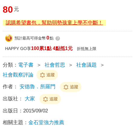
80
元
認購希望書包，幫助弱勢孩童上學不中斷！
0
預計最高可得金幣
點
?
100累1點 4點抵1元
HAPPY GO享
折抵無上限
分類：
電子書
＞
社會哲思
＞
社會議題
＞
社會觀察評論
追蹤
作者：
安德魯．所羅門
追蹤
出版社：
大家
追蹤
出版日：
2015/09/02
相關主題：
金石堂強力推薦