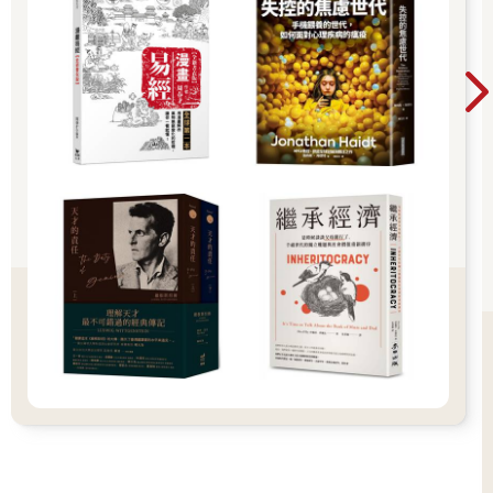
少最後還是能發展出一定程度的依戀。(待續)貝琪．伯恩斯和傑
夫．韓森原本打算只生一個孩子，但女兒西西兩歲時，貝琪決定
再生一個，然後幾乎就立即懷孕了。貝琪回想自己在做羊膜穿刺
時跟傑夫說：「要是發現了什麼問題，該怎麼辦？」他說：「愛
孩子就對了。」貝琪說：「於是當時我們下定決心要愛有特殊需
求的孩子，完全不知道自己早已生了一個。」
西西一直是乖寶寶，總是自己玩得很開心，只不過以嬰兒來說，
她睡得太少了。剛出生的茉莉比較不好照顧，但跟人的互動比較
多。隨著時間過去，傑夫和貝琪開始擔心西西不會說話。她從來
不說「牛奶」，只會遞出杯子。醫生要貝琪放心，說她只是新手
媽媽太過緊張。傑夫是英文老師，後來他在明尼蘇達的一所高中
找到教職，於是舉家搬到明尼亞波里斯城外的聖路易斯園。西西
三歲的時候，貝琪參加一個媽媽團體，在那裡聽其他母親談論自
己的孩子。「我心都涼了。一定出了什麼大問題。」貝琪說道。
她到當地的醫療單位要求做早療評估。評估人員說：「很奇怪，
她對我的首飾比較有興趣，對我的臉沒興趣。」然後她說道：
「希望妳不要覺得這件事是妳及妳先生做過的事有關，希望我用
『自閉症』這個詞，不會嚇到妳。」傑夫到當地圖書館借來自閉
症的書，他說：「我把那一大落書砰地一聲放到櫃檯上， 圖書館