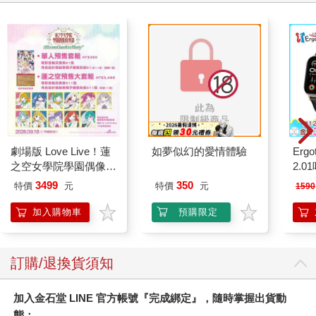
畢竟簡單多了。可是生了個說過四次話的孩子，那是每天在可怕
的渾沌中煎熬。既然偶爾有那麼幾次，交通能順暢到讓她開口說
話，說不定只要找到對的介入療法，就能讓交通完全暢通？和西
西說話時你得像個未知論者，時時提醒自己，她可能聽進你說的
每一句話，但你說的話也可能對她毫無意義。
貝琪說道：「我覺得她可能屬於語文出現以前的時代，我相信她
的某個地方藏有野性的智慧，我擔心她的靈魂被困住了。」孩提
時期，西西檢測出來的智商是五十，而她最近看的治療師則認為
劇場版 Love Live！蓮
如夢似幻的愛情體驗
Ergot
她沒有智能障礙。我認識西西的時候，她十歲，最喜歡拿著一大
之空女學院學園偶像俱
2.
把蠟筆畫過一面桌子和一張紙，這樣她就能感覺到蠟筆滑過紙和
樂部 Bloom Garden
桌子的相交處時，手上的觸感有何改變。但有那麼一刻， 她突然
3499
350
特價
元
特價
元
1590
Party蓮之空預售大套
畫起一張張臉， 橢圓形的長臉， 有眼睛、嘴巴，還戴著帽子。然
組
加入購物車
預購限定
後，她又不畫了。「剛剛有條線通了。就像她開口說話，也是因
為有條線通了。」貝琪說道。(待續)西西第一次接受麻醉， 是在
很小的時候動牙齒手術。貝琪想， 如果她當時死於麻醉，會不會
好些？她回道道：「我母親說，妳只是不想要她再受苦。可是西
訂購/退換貨須知
西通常並不苦，苦的是我，我都瘋了。她麻醉醒來的時候，我看
著她蒼白的臉色、淡金色的頭髮、高高的顴骨，突然明白過來，
加入金石堂 LINE 官方帳號『完成綁定』，隨時掌握出貨動
就某方面而言，我倆的關係不一樣了，因為她會一直在我身
態：