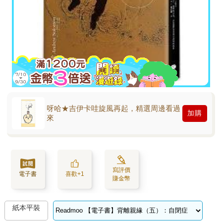
呀哈★吉伊卡哇旋風再起，精選周邊看過
加購
來
寫評價
電子書
喜歡+1
賺金幣
紙本平裝