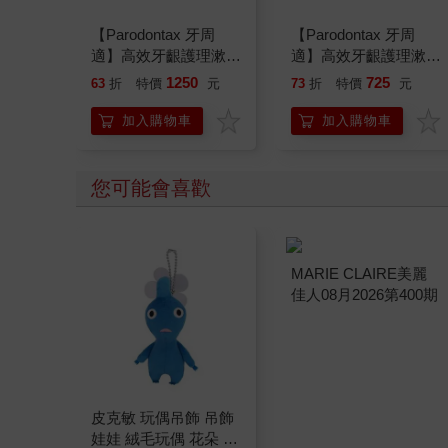
【Parodontax 牙周
【Parodontax 牙周
適】高效牙齦護理漱口
適】高效牙齦護理漱口
水-極淨清新500mlx6
水-極淨清新500mlx3
1250
725
63
折
特價
元
73
折
特價
元
入
入
加入購物車
加入購物車
您可能會喜歡
皮克敏 玩偶吊飾 吊飾
MARIE CLAIRE美麗
娃娃 絨毛玩偶 花朵 葉
佳人08月2026第400期