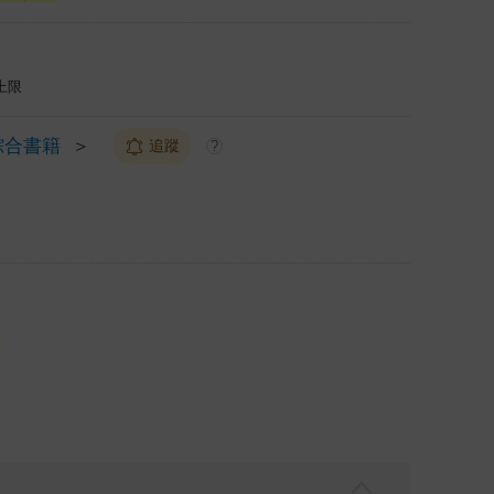
上限
綜合書籍
＞
追蹤
?