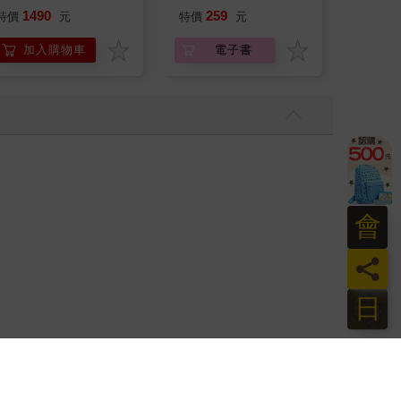
Palpagos（日文版一
乾爽寵
1490
259
特價
元
特價
元
76
折
盒）
墊20片
防滲漏
加入購物車
電子書
加
尿色貓
品不含
會
員
日