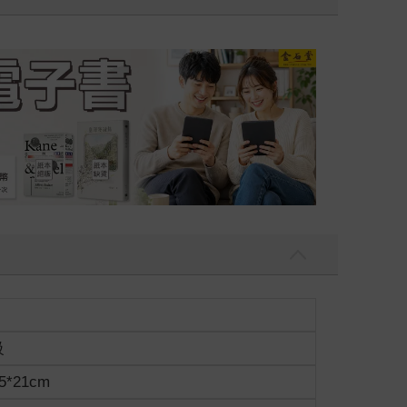
吃一點〉第二波
金石堂2026海
級
5*21cm