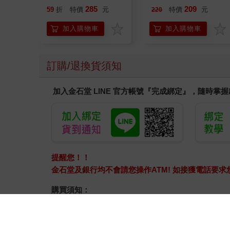
子 藍色皮克敏 紅色皮
285
209
59
折
特價
元
特價
元
220
克敏 黃色皮克敏
Pikmin 任天堂 三英貿
加入購物車
加入購物車
易
訂購/退換貨須知
加入金石堂 LINE 官方帳號『完成綁定』，隨時掌
提醒您！！
金石堂及銀行均不會請您操作ATM! 如接獲電話要
購買須知：
使用金石堂電子書服務即為同意
金石堂電子書服務條
電子書分為「金石堂(線上閱讀+APP)」及「Readmo