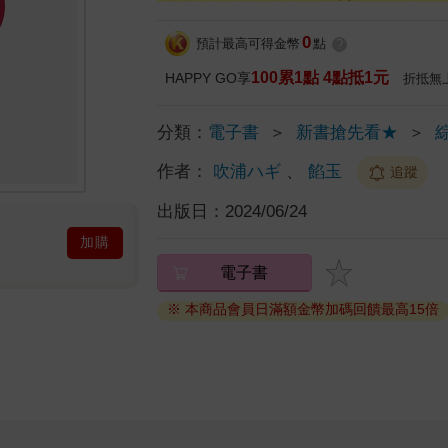
0
預計最高可得金幣
點
?
100累1點 4點抵1元
HAPPY GO享
折抵無
分類：
電子書
＞
新書搶先看★
＞
作者：
吹浦ハギ
、
餡玉
追蹤
出版日：
2024/06/24
加購
電子書
※ 本商品會員日滿額金幣加碼回饋最高15倍