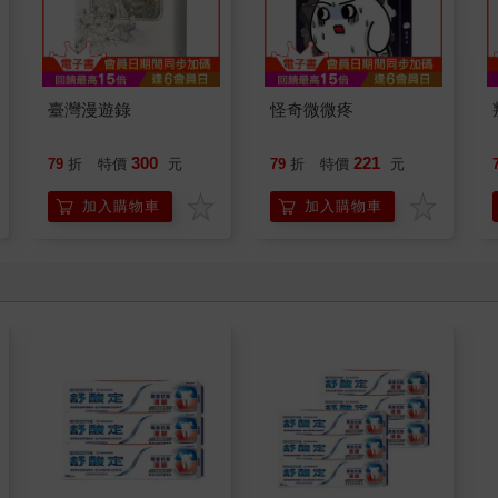
臺灣漫遊錄
怪奇微微疼
300
221
79
折
特價
元
79
折
特價
元
加入購物車
加入購物車