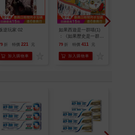
叛逆玩家 02
如果西遊是一群喵(1)
請解開故
：《如果歷史是一群
喵》作者最新力作，附
221
411
79
折
特價
元
79
折
特價
元
79
折
【首卷特典】拉頁
加入購物車
加入購物車
加