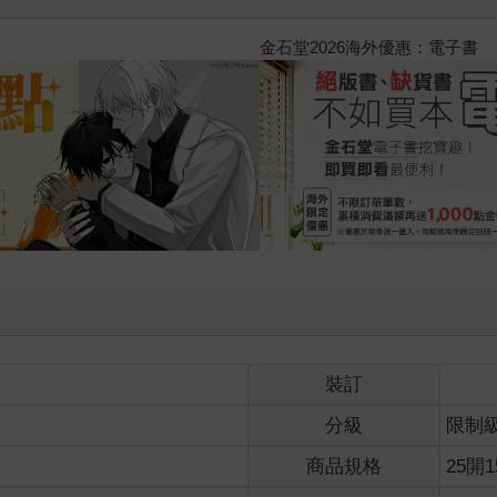
2026金石堂暑假漫博〈你好，我
裝訂
分級
限制
商品規格
25開1