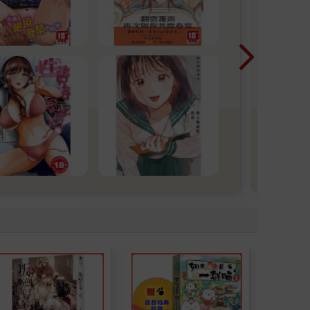
紳士
畫、
育-
催眠
死去
選，
你的