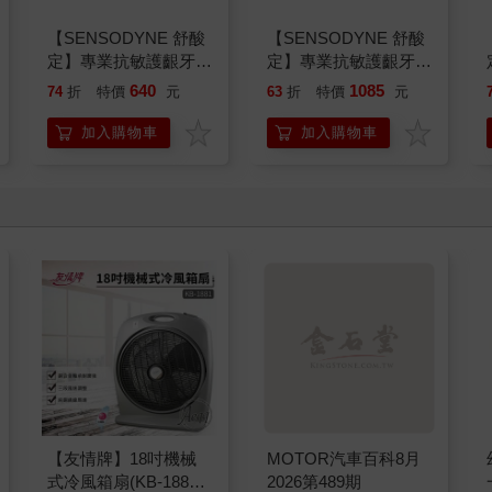
【SENSODYNE 舒酸
【SENSODYNE 舒酸
定】專業抗敏護齦牙
定】專業抗敏護齦牙
膏-亮白配方100gx3入
膏-亮白配方100gx6入
640
1085
74
折
特價
元
63
折
特價
元
加入購物車
加入購物車
【友情牌】18吋機械
MOTOR汽車百科8月
式冷風箱扇(KB-1881
2026第489期