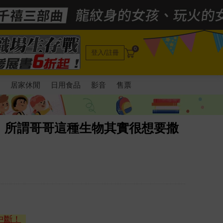
0
登入/註冊
電
居家休閒
日用食品
影音
售票
】所謂哥哥這種生物其實很想要撒
中斷！