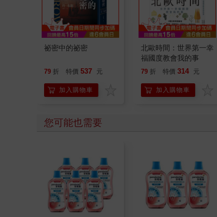
祕密中的祕密
北歐時間：世界第一幸
福國度教會我的事
537
314
79
折
特價
元
79
折
特價
元
加入購物車
加入購物車
您可能也需要