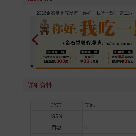
春光ｘ奇幻基地｜全書系展
詳細資料
語言
其他
ISBN
頁數
0