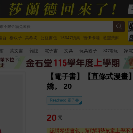
圭吾
楊双子
高希均
公益書包
16647續集
吉伊卡哇
通靈藥師
路邊攤新作
馬斯克
玩具總動員5
超慢跑
館
英文書
雜誌
電子書
文具
玩具親子
3C電玩
家
【電子書】【直條式漫畫
嬌。 20
Readmoo 電子書
20
元
認購希望書包，幫助弱勢孩童上學不