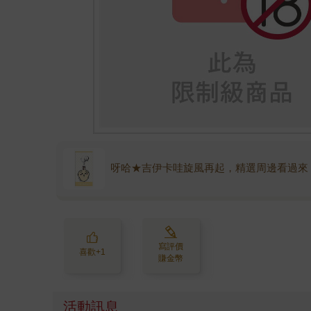
呀哈★吉伊卡哇旋風再起，精選周邊看過來
寫評價
喜歡+1
賺金幣
活動訊息