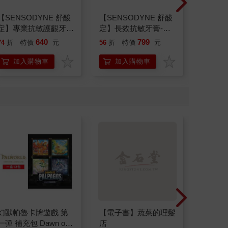
【SENSODYNE 舒酸
【SENSODYNE 舒酸
【SEN
定】專業抗敏護齦牙
定】長效抗敏牙膏-多
定】專
膏-沁涼薄荷100gx3入
元護理120gx6入
膏-經典
640
799
74
折
特價
元
56
折
特價
元
63
折
加入購物車
加入購物車
加
幻獸帕魯卡牌遊戲 第
【電子書】蔬菜的理髮
日本Uni
一彈 補充包 Dawn of
店
銀離子