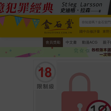
國中自修評量
東野
唯紅花綻放
奧德賽
會員獎勵
中文書
動漫ACG
親子