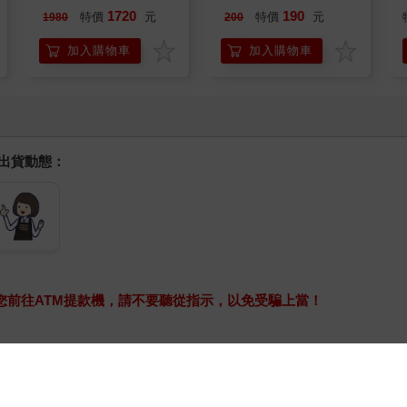
按鍵在上方)
1720
190
特價
元
特價
元
1980
200
加入購物車
加入購物車
握出貨動態：
求您前往ATM提款機，請不要聽從指示，以免受騙上當！
款
。
o(兌換碼)」兩種：