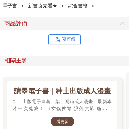
電子書
＞
新書搶先看★
＞
綜合書籍
＞
商品評價
寫評價
相關主題
讀墨電子書｜紳士出版成人漫畫
紳士出版電子書新上架，暢銷成人漫畫、最新本
本一次蒐藏！ 《女僕教育-没落貴族 瑠璃川
椿》、《班長的催眠》、《無懈可擊的女上司被
看更多
●得死去活來》等熱門系列作品任君挑選，隨時