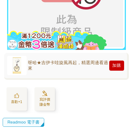
呀哈★吉伊卡哇旋風再起，精選周邊看過
加購
來
寫評價
喜歡+1
賺金幣
Readmoo 電子書