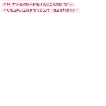
線上閱讀：
※ FUNY冰晶渦輪手持製冷風扇全站加購價$490
建議使用Chrome、Microsoft Edge 有較佳的線上瀏覽效
※ Q版企鵝安全隨身警報器全站不限金額加購價$99
果， iOS 16 或以上版本，Android 6.0 以上版本，建議裝
置有6GB以上的記憶體，至少有 30 MB以上的容量。
離線閱讀：
APP下載：
iOS
Android
安裝電子書APP後，請依照提示登入「會員中心」→「我
的E書櫃」→「電子書APP通行碼/載具管理」，取得通行
碼再登入下載您所購買的電子書。完成下載後，點選任一
書籍即可開始離線閱讀。
請至會員中心→電子書服務「我的e書櫃」領取複製『兌換
碼』至電子書服務商Readmoo進行兌換。
退換貨須知：
因版權保護，您在金石堂所購買的電子書僅能以金石堂專屬
的閱讀軟體開啟閱讀，無法以其他閱讀器或直接下載檔案。
依據「消費者保護法」第19條及行政院消費者保護處公告之