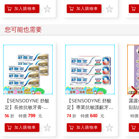
加入購物車
加入購物車
您可能也需要
【SENSODYNE 舒酸
【SENSODYNE 舒酸
露露
定】長效抗敏牙膏-多
定】專業抗敏護齦牙
貼貼
元護理120gx6入
膏-沁涼薄荷100gx3入
799
640
56
折
特價
元
74
折
特價
元
特價
加入購物車
加入購物車