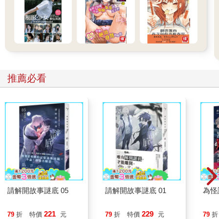
推薦必看
請解開故事謎底 05
請解開故事謎底 01
為怪
221
229
79
折
特價
元
79
折
特價
元
79
折