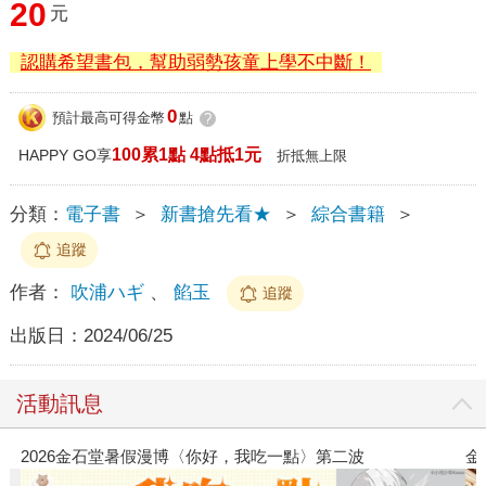
20
元
認購希望書包，幫助弱勢孩童上學不中斷！
0
預計最高可得金幣
點
?
100累1點 4點抵1元
HAPPY GO享
折抵無上限
分類：
電子書
＞
新書搶先看★
＞
綜合書籍
＞
追蹤
作者：
吹浦ハギ
、
餡玉
追蹤
出版日：
2024/06/25
活動訊息
金石堂2026海外優惠：電子書