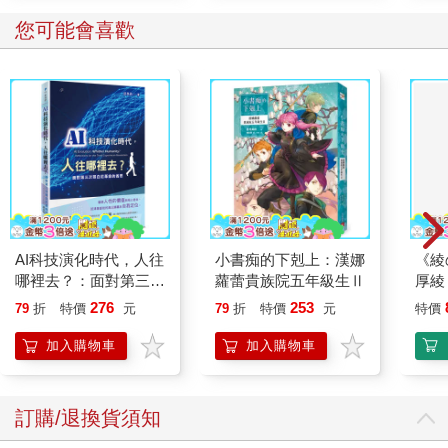
您可能會喜歡
AI科技演化時代，人往
小書痴的下剋上：漢娜
《綾
哪裡去？：面對第三次
蘿蕾貴族院五年級生Ⅱ
厚綾
哥白尼革命的省思
276
253
79
折
特價
元
79
折
特價
元
特價
加入購物車
加入購物車
訂購/退換貨須知