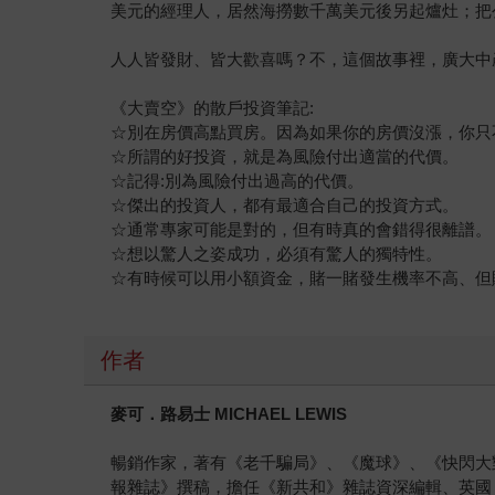
美元的經理人，居然海撈數千萬美元後另起爐灶；把
人人皆發財、皆大歡喜嗎？不，這個故事裡，廣大中
《大賣空》的散戶投資筆記:
☆別在房價高點買房。因為如果你的房價沒漲，你只
☆所謂的好投資，就是為風險付出適當的代價。
☆記得:別為風險付出過高的代價。
☆傑出的投資人，都有最適合自己的投資方式。
☆通常專家可能是對的，但有時真的會錯得很離譜。
☆想以驚人之姿成功，必須有驚人的獨特性。
☆有時候可以用小額資金，賭一賭發生機率不高、但
作者
麥可．路易士 MICHAEL LEWIS
暢銷作家，著有《老千騙局》、《魔球》、《快閃大
報雜誌》撰稿，擔任《新共和》雜誌資深編輯、英國