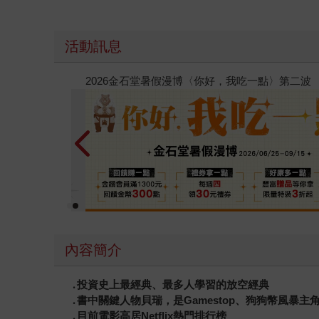
活動訊息
春光ｘ奇幻基地｜全書系展
內容簡介
․投資史上最經典、最多人學習的放空經典
․書中關鍵人物貝瑞，是Gamestop、狗狗幣風暴主
․目前電影高居Netflix熱門排行榜