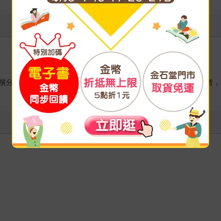
檳分校管理碩士，曾任職於西門子電訊及花旗銀行，現為專職譯者，