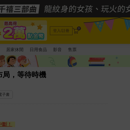
0
登入/註冊
電
居家休閒
日用食品
影音
售票
布局，等待時機
 電子書
中斷！