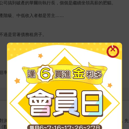
公司搞到破產的華爾街執行長，個個是繼續坐領高薪的肥貓。
產階級、中低收入者都是苦主……
不過是背著債務租房子。
賠率很高的事件。
對決》、《橡皮擦計畫》、《預兆》等經典作品。出生於紐奧良，先
《觀察家》週刊美國版編輯，目前與太太、孩子住在加州柏克萊。