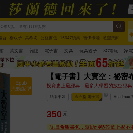
圭吾
楊双子
高希均
公益書包
16647續集
吉伊卡哇
通靈藥師
路邊攤新作
馬斯克
玩具總動員5
超慢跑
館
英文書
雜誌
電子書
文具
玩具親子
3C電玩
家
【電子書】大賣空：祕密
Epub
投資史上最經典、最多人學習的放空經典
流動版型
?
紙本平裝
金石堂 電子書
Readmoo
350
元
認購希望書包，幫助弱勢孩童上學不