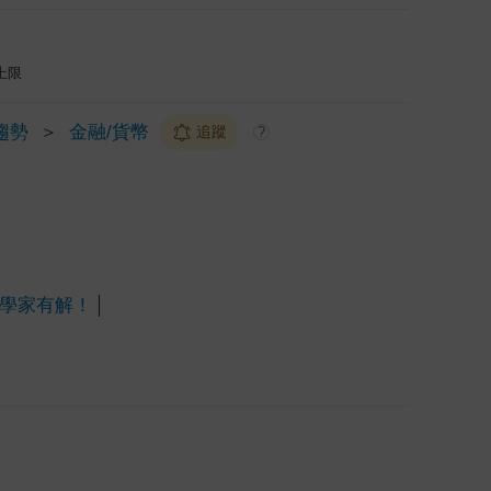
上限
趨勢
＞
金融/貨幣
追蹤
?
濟學家有解！