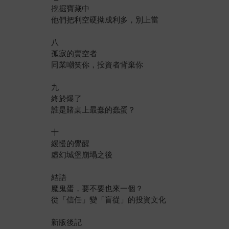
挖掘寶藏中
他們把利空硬拗成利多，別上當
八
孤寂的賣空者
同業嘲笑你，投資者背棄你
九
終於爆了
誰是賭桌上最蠢的蠢蛋？
十
緩慢的覺醒
虛幻城堡崩塌之後
結語
魔鬼蛋，要不要也來一個？
從「信任」變「盲從」的投資文化
新版後記