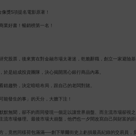
卡金像獎5項提名電影原著！
商業好書！暢銷榜第一名！
研究股票，後來實在對金融市場太著迷，乾脆辭職，創立一家避險基
，於是組成投資團隊，決心揭開黑心銀行商品內幕。
看錯趨勢，決定暗暗布局，跟自己的老闆對賭。
可能發生的事」的天分，大膽下注！
默默無聞，卻不約而同發現一個足以讓世界崩盤、而主流市場卻視之
主流市場修理。最後市場大崩盤，他們也一夕間改寫自己與財富的距
方，竟然同樣荷包滿滿──創下華爾街史上虧損最高紀錄的交易員，