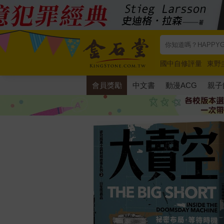
國中自修評量
東野
唯紅花綻放
奧德賽
會員獎勵
中文書
動漫ACG
親子