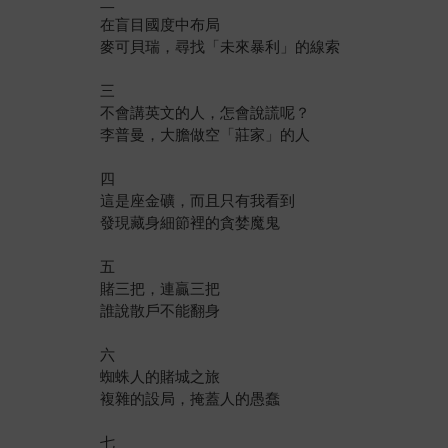
二
在盲目國度中布局
麥可貝瑞，尋找「未來暴利」的線索
三
不會講英文的人，怎會說謊呢？
李普曼，大膽做空「莊家」的人
四
這是座金礦，而且只有我看到
發現藏身細節裡的貪婪魔鬼
五
賭三把，連贏三把
誰說散戶不能翻身
六
蜘蛛人的賭城之旅
複雜的設局，掩蓋人的愚蠢
七