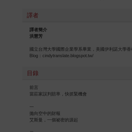
譯者
譯者簡介
洪慧芳
國立台灣大學國際企業學系畢業，美國伊利諾大學香
Blog：cindytranslate.blogspot.tw/
目錄
前言
當莊家誤判賠率，快抓緊機會
一
拋向空中的財報
艾斯曼，一個祕密的源起