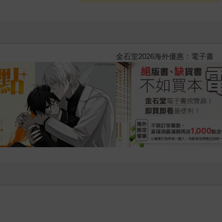
2026金石堂暑假漫博〈你好，我
角