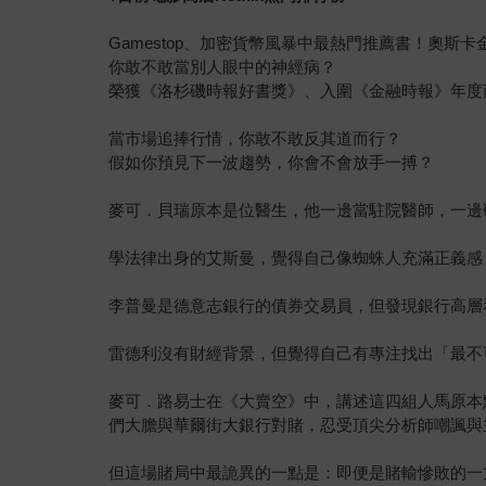
Gamestop、加密貨幣風暴中最熱門推薦書！奧斯
你敢不敢當別人眼中的神經病？
榮獲《洛杉磯時報好書獎》、入圍《金融時報》年度
當市場追捧行情，你敢不敢反其道而行？
假如你預見下一波趨勢，你會不會放手一搏？
麥可．貝瑞原本是位醫生，他一邊當駐院醫師，一邊
學法律出身的艾斯曼，覺得自己像蜘蛛人充滿正義感
李普曼是德意志銀行的債券交易員，但發現銀行高層
雷德利沒有財經背景，但覺得自己有專注找出「最不
麥可．路易士在《大賣空》中，講述這四組人馬原本
們大膽與華爾街大銀行對賭，忍受頂尖分析師嘲諷與
但這場賭局中最詭異的一點是：即便是賭輸慘敗的一