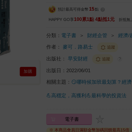
15
預計最高可得金幣
點
?
100累1點 4點抵1元
HAPPY GO享
折抵無
分類：
電子書
＞
財經企管
＞
經濟/
作者：
麥可．路易士
追蹤
出版社：
早安財經
追蹤
?
出版日：
2022/06/01
加購
相關主題：
😏哪時候加班最划算？經
💪高穩定，高獲利💪最科學的投資法
電子書
※ 本商品會員日滿額金幣加碼回饋最高15倍