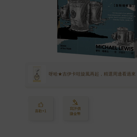
呀哈★吉伊卡哇旋風再起，精選周邊看過來
寫評價
喜歡+1
賺金幣