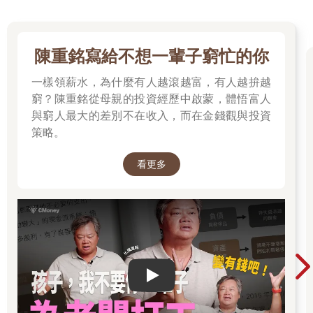
陳重銘寫給不想一輩子窮忙的你
一樣領薪水，為什麼有人越滾越富，有人越拚越
窮？陳重銘從母親的投資經歷中啟蒙，體悟富人
與窮人最大的差別不在收入，而在金錢觀與投資
策略。
看更多
Play video