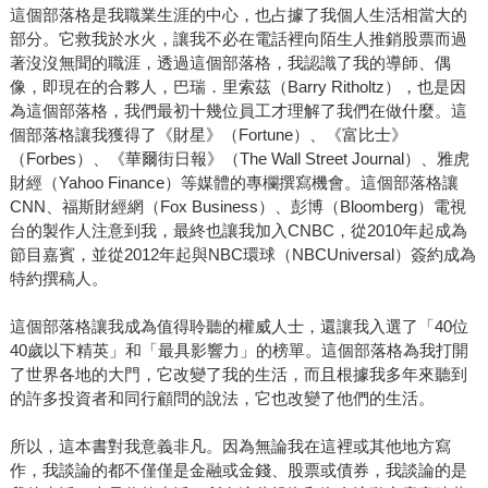
這個部落格是我職業生涯的中心，也占據了我個人生活相當大的
部分。它救我於水火，讓我不必在電話裡向陌生人推銷股票而過
著沒沒無聞的職涯，透過這個部落格，我認識了我的導師、偶
像，即現在的合夥人，巴瑞．里索茲（Barry Ritholtz），也是因
為這個部落格，我們最初十幾位員工才理解了我們在做什麼。這
個部落格讓我獲得了《財星》（Fortune）、《富比士》
（Forbes）、《華爾街日報》（The Wall Street Journal）、雅虎
財經（Yahoo Finance）等媒體的專欄撰寫機會。這個部落格讓
CNN、福斯財經網（Fox Business）、彭博（Bloomberg）電視
台的製作人注意到我，最終也讓我加入CNBC，從2010年起成為
節目嘉賓，並從2012年起與NBC環球（NBCUniversal）簽約成為
特約撰稿人。
這個部落格讓我成為值得聆聽的權威人士，還讓我入選了「40位
40歲以下精英」和「最具影響力」的榜單。這個部落格為我打開
了世界各地的大門，它改變了我的生活，而且根據我多年來聽到
的許多投資者和同行顧問的說法，它也改變了他們的生活。
所以，這本書對我意義非凡。因為無論我在這裡或其他地方寫
作，我談論的都不僅僅是金融或金錢、股票或債券，我談論的是