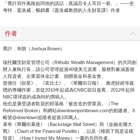
「喬許寫作風格如同他的談話，真誠且令人耳目一新。」——史
考特．蓋洛威，暢銷書《蓋洛威教授的人生財富課》作者
作者
喬許．布朗（Joshua Brown）
瑞托爾茨財富管理公司（Ritholtz Wealth Management）的共同創
辦人兼執行長，該公司管理超過40億美元資產，服務對象涵蓋個
人投資者、企業退休金計畫、捐贈基金和基金會。
曾擔任《財星》、《富比士》、《華爾街日報》、雅虎財經等媒
體的專欄作家，並從2010年起成為CNBC節目嘉賓、2012年起與
NBC環球簽約成為特約撰稿人。
他也是廣受讀者歡迎的部落格「被改造的營業員」（The
Reformed Broker）和網站downtownjoshbrown.com的創建者。X
帳號@downtown追蹤者超過100萬人。
著有《華爾街幕後》（Backstage Wall Street）與《金融名嘴大
戰》（Clash of the Financial Pundits），以及《檯面下我是這樣
投資》（How I Invest My Money）一書的共同作者。