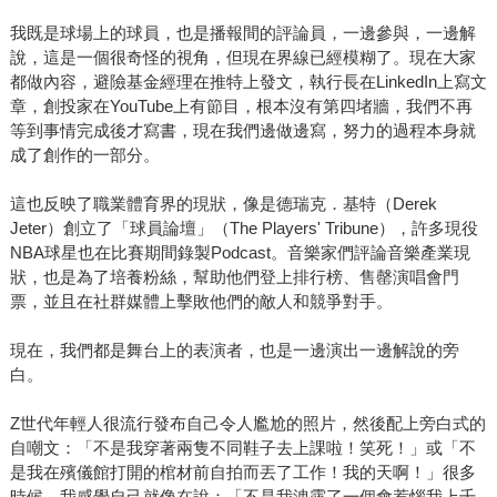
我既是球場上的球員，也是播報間的評論員，一邊參與，一邊解
說，這是一個很奇怪的視角，但現在界線已經模糊了。現在大家
都做內容，避險基金經理在推特上發文，執行長在LinkedIn上寫文
章，創投家在YouTube上有節目，根本沒有第四堵牆，我們不再
等到事情完成後才寫書，現在我們邊做邊寫，努力的過程本身就
成了創作的一部分。
這也反映了職業體育界的現狀，像是德瑞克．基特（Derek
Jeter）創立了「球員論壇」（The Players' Tribune），許多現役
NBA球星也在比賽期間錄製Podcast。音樂家們評論音樂產業現
狀，也是為了培養粉絲，幫助他們登上排行榜、售罄演唱會門
票，並且在社群媒體上擊敗他們的敵人和競爭對手。
現在，我們都是舞台上的表演者，也是一邊演出一邊解說的旁
白。
Z世代年輕人很流行發布自己令人尷尬的照片，然後配上旁白式的
自嘲文：「不是我穿著兩隻不同鞋子去上課啦！笑死！」或「不
是我在殯儀館打開的棺材前自拍而丟了工作！我的天啊！」很多
時候，我感覺自己就像在說：「不是我洩露了一個會惹惱我上千