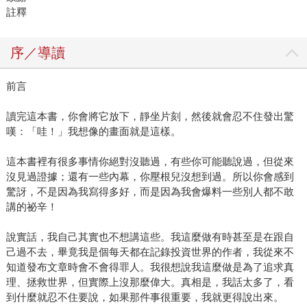
註釋
序／導讀
前言
讀完這本書，你會將它放下，靜坐片刻，然後就會忍不住發出驚
嘆：「哇！」我想像的畫面就是這樣。
這本書裡有很多事情你絕對沒聽過，有些你可能聽說過，但從來
沒見過證據；還有一些內幕，你壓根兒沒想到過。所以你會感到
驚訝，不是因為我寫得多好，而是因為我會爆料一些別人都不敢
講的祕辛！
說實話，我自己其實也不想講這些。我這麼做有時甚至是在跟自
己過不去，畢竟我是個每天都在記錄投資世界的作者，我從來不
知道發布文章時會不會得罪人。我很想說我這麼做是為了追求真
理、拯救世界，但實際上沒那麼偉大。真相是，我話太多了，看
到什麼就忍不住要說，如果那件事很重要，我就更得說出來。