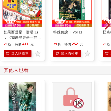
如果西遊是一群喵(1)
特殊傳說Ⅲ vol.11
怪奇
：《如果歷史是一群
喵》作者最新力作，附
411
252
79
折
特價
元
79
折
特價
元
79
折
【首卷特典】拉頁
加入購物車
加入購物車
其他人也看