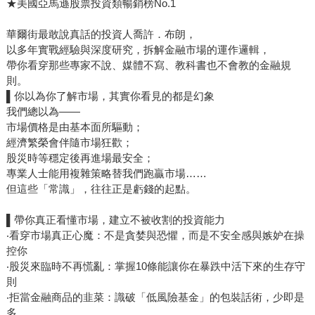
★美國亞馬遜股票投資類暢銷榜No.1
華爾街最敢說真話的投資人喬許．布朗，
以多年實戰經驗與深度研究，拆解金融市場的運作邏輯，
帶你看穿那些專家不說、媒體不寫、教科書也不會教的金融規
則。
▌你以為你了解市場，其實你看見的都是幻象
我們總以為——
市場價格是由基本面所驅動；
經濟繁榮會伴隨市場狂歡；
股災時等穩定後再進場最安全；
專業人士能用複雜策略替我們跑贏市場……
但這些「常識」，往往正是虧錢的起點。
▌帶你真正看懂市場，建立不被收割的投資能力
‧看穿市場真正心魔：不是貪婪與恐懼，而是不安全感與嫉妒在操
控你
‧股災來臨時不再慌亂：掌握10條能讓你在暴跌中活下來的生存守
則
‧拒當金融商品的韭菜：識破「低風險基金」的包裝話術，少即是
多