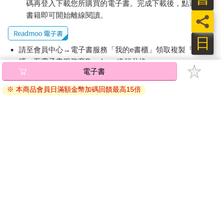
碼再登入下載您所購買的電子書。完成下載後，點選任一
書籍即可開始離線閱讀。
員
日
請至會員中心→電子書服務「我的e書櫃」領取複製『兌換
碼』至電子書服務商Readmoo進行兌換。
電子書
退換貨須知：
※ 本商品會員日滿額金幣加碼回饋最高15倍
因版權保護，您在金石堂所購買的電子書僅能以金石堂專屬
的閱讀軟體開啟閱讀，無法以其他閱讀器或直接下載檔案。
依據「消費者保護法」第19條及行政院消費者保護處公告之
「通訊交易解除權合理例外情事適用準則」，非以有形媒介
提供之數位內容或一經提供即為完成之線上服務，經消費者
事先同意始提供。（如：電子書、電子雜誌、下載版軟體、
虛擬商品…等），
不受「網購服務需提供七日鑑賞期」的限
制
。為維護您的權益，建議您先使用「試閱」功能後再付款
購買。