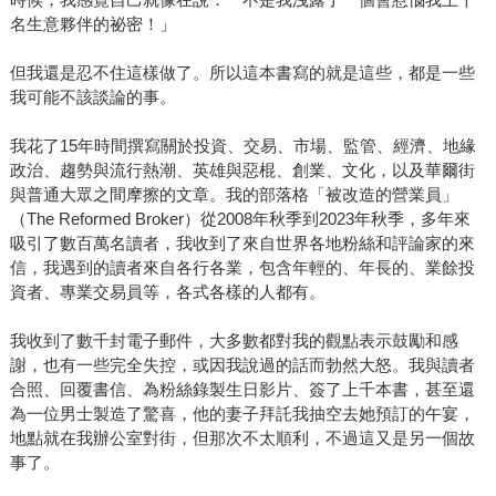
名生意夥伴的祕密！」
但我還是忍不住這樣做了。所以這本書寫的就是這些，都是一些
我可能不該談論的事。
我花了15年時間撰寫關於投資、交易、市場、監管、經濟、地緣
政治、趨勢與流行熱潮、英雄與惡棍、創業、文化，以及華爾街
與普通大眾之間摩擦的文章。我的部落格「被改造的營業員」
（The Reformed Broker）從2008年秋季到2023年秋季，多年來
吸引了數百萬名讀者，我收到了來自世界各地粉絲和評論家的來
信，我遇到的讀者來自各行各業，包含年輕的、年長的、業餘投
資者、專業交易員等，各式各樣的人都有。
我收到了數千封電子郵件，大多數都對我的觀點表示鼓勵和感
謝，也有一些完全失控，或因我說過的話而勃然大怒。我與讀者
合照、回覆書信、為粉絲錄製生日影片、簽了上千本書，甚至還
為一位男士製造了驚喜，他的妻子拜託我抽空去她預訂的午宴，
地點就在我辦公室對街，但那次不太順利，不過這又是另一個故
事了。