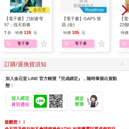
金石堂
Readmoo
【電子書】刀劍蒼穹
【電子書】GAPS 禁
【電
57：伐天前奏
區 (全)
22
119
105
7
折
特價
元
特價
元
特價
電子書
電子書
訂購/退換貨須知
加入金石堂 LINE 官方帳號『完成綁定』，隨時掌握出貨動
態：
提醒您！！
金石堂及銀行均不會請您操作ATM! 如接獲電話要求您前往