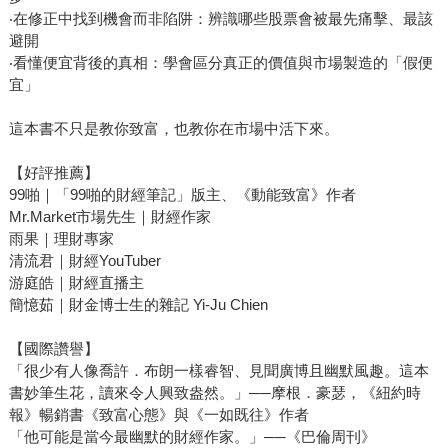
‧在修正中找到機會而非陷阱：辨識哪些股票會被最先痛擊、最該
避開
‧看懂便宜背後的真相：學會區分真正的價值與市場製造的「假便
宜」
這本書不只是教你致富，也教你在市場中活下來。
【好評推薦】
99啪｜「99啪的財經筆記」版主、《動能致富》作者
Mr.Market市場先生｜財經作家
雨果｜理財專家
清流君｜財經YouTuber
游庭皓｜財經直播主
簡憶茹｜財金博士生的雜記 Yi-Ju Chien
【國際讚譽】
「很少有人像喬許．布朗一樣睿智、見聞廣博且幽默風趣。這本
書妙筆生花，讀來令人興致盎然。」──摩根．豪瑟，《紐約時
報》暢銷書《致富心態》與《一如既往》作者
「他可能是當今最幽默的財經作家。」──《巴倫周刊》