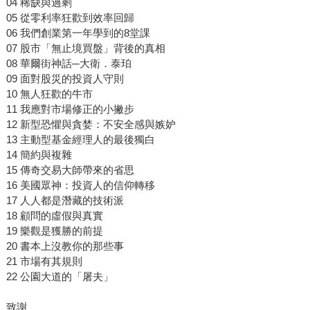
04 稀缺與過剩
05 從零利率狂歡到效率回歸
06 我們創業第一年學到的8堂課
07 股市「無止境買盤」背後的真相
08 華爾街神話─大衛．泰珀
09 面對股災的投資人守則
10 無人狂歡的牛市
11 我應對市場修正的小撇步
12 新型恐懼與貪婪：不安全感與嫉妒
13 主動型基金經理人的最後獨白
14 簡約與複雜
15 傳奇交易大師帶來的省思
16 美國眾神：投資人的信仰轉移
17 人人都是潛藏的技術派
18 顧問的虛假與真實
19 樂觀是獲勝的前提
20 書本上沒教你的那些事
21 市場有其規則
22 公園大道的「屠夫」
致謝