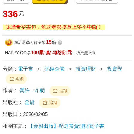
336
元
認購希望書包，幫助弱勢孩童上學不中斷！
15
預計最高可得金幣
點
?
100累1點 4點抵1元
HAPPY GO享
折抵無上限
分類：
電子書
＞
財經企管
＞
投資理財
＞
投資學
追蹤
作者：
喬許．布朗
追蹤
出版社：
金尉
追蹤
出版日：
2026/02/05
相關主題：
【金尉出版】精選投資理財電子書