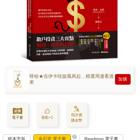
呀哈★吉伊卡哇旋風再起，精選周邊看過
加購
來
寫評價
電子書
喜歡+1
賺金幣
?
紙本平裝
金石堂 電子書
Readmoo 電子書