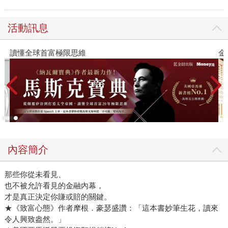
活動訊息
讀懂全球首富極限思維
金
內容簡介
那些你從未看見、
也不被允許看見的金融內幕，
才是真正決定你賺或賠的關鍵。
★《致富心態》作者摩根．豪瑟盛讚：「這本書妙筆生花，讀來
令人興致盎然。」