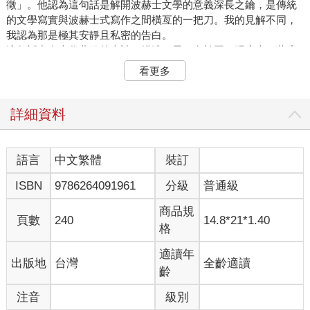
徵」。他認為這句話是解開波赫士文學的意義深長之鑰，是傳統
的文學寫實與波赫士式寫作之間橫亙的一把刀。我的見解不同，
我認為那是極其安靜且私密的告白。
這句話出自古代北歐的史詩，描述一男一女於同一張床上，共度
第一夜也是最後一夜的情景。破曉前，兩人之間擺了一把長劍。
看更多
這把「鋒利無比」的刀刃，不就是波赫士晚年時橫亙於他與世界
間的失明嗎？
詳細資料
我曾去瑞士旅行，卻沒造訪日內瓦，我不覺得自己非得親眼看到
波赫士的墓。不過，我在波赫士看了肯定會無比著迷的聖加侖修
道院圖書館轉了一圈（為保護這座千年圖書館的木地板，遊客必
語言
中文繁體
裝訂
須套上毛拖鞋，我想起那粗糙的觸感）。我在盧塞恩碼頭乘船，
ISBN
9786264091961
分級
普通級
於冰雪覆蓋的阿爾卑斯山峽谷間漂流到黃昏。
無論在哪，我都不拍照。那些景色只會記錄在我眼中，反正相機
商品規
無法捕捉的聲音、氣味與觸感，都會一一刻在我的耳朵、鼻子、
頁數
240
14.8*21*1.40
格
臉頰與雙手上。當時，世界與我之間尚未出現那把刀，那時如此
便已足夠。
適讀年
出版地
台灣
全齡適讀
齡
二
注音
級別