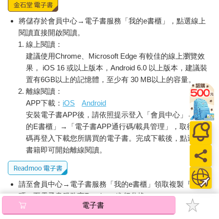
靜環繞著這個詞的發音、意義和型態，被這個字所吸引的她寫
下：숲、 숲。
將儲存於會員中心→電子書服務「我的e書櫃」，點選線上
然而她與母親記憶中的「聰明伶俐」不同，直至初中畢業，無論
閱讀直接開啟閱讀。
在誰眼裡她一直都是個不起眼的孩子。她不惹事，成績表現也沒
線上閱讀：
有特別出眾。雖然有幾個朋友，放學後卻鮮少一起玩樂。她是那
種除了洗臉外不會花時間照鏡子的無趣女學生，甚至對戀愛幾乎
建議使用Chrome、Microsoft Edge 有較佳的線上瀏覽效
不曾抱有憧憬。放學後，她會到學校附近的區立圖書館讀書，不
果， iOS 16 或以上版本，Android 6.0 以上版本，建議裝
是讀參考書而是一般書籍，然後回家趴在棉被裡讀著借來的書到
置有6GB以上的記憶體，至少有 30 MB以上的容量。
睡著。只有她自己知道她的生活已嚴重分化成兩半。她在日記本
離線閱讀：
頁面背後記錄的單詞自己蠕動著，組成陌生的文句。有如尖籤般
APP下載：
iOS
Android
的言語不時刺進睡夢中，讓她在深夜驚醒好幾次。隨著睡眠日益
安裝電子書APP後，請依照提示登入「會員中心」→「我
匱乏，她的神經愈發脆弱敏感，某種無法言喻的疼痛，時而像燒
的E書櫃」→「電子書APP通行碼/載具管理」，取得通行
紅的鐵塊般壓在胸口。
碼再登入下載您所購買的電子書。完成下載後，點選任一
最痛苦的是，她開口吐出的每句話語，都清楚到令人毛骨悚然。
書籍即可開始離線閱讀。
無論是多無關緊要的句子，其中的完整與缺陷、真實與虛假、美
麗與醜惡，都會像冰一樣清晰鮮明地顯露出來。那些像蒼白的蜘
蛛絲般、從自己的舌頭與手中抽出的語句，讓她感到羞恥。她想
請至會員中心→電子書服務「我的e書櫃」領取複製『兌換
嘔吐，想尖叫。
碼』至電子書服務商Readmoo進行兌換。
電子書
它終於來臨，是在女人剛滿十七歲的冬天，原本猶如千針織成的
退換貨須知：
衣服般束縛住她、刺痛著她的語言，突然消失了。她還是能用耳