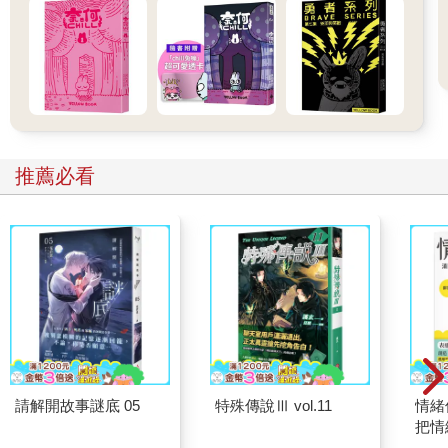
去年晚春，女人用沾滿粉筆灰的手撐著黑板站著，過了一分多
鐘，她卻始終找不著下一個該說的字，學生開始騷動。她瞪大眼
睛，沒看向學生、天花板或窗外，而是凝視著正前方的虛空。
「老師，妳還好嗎？」
坐在最前排的女學生問。女學生頂著一頭捲髮，眼神有點可愛。
女人試圖擠出笑容，然而她也只是眼皮稍微抽了一下而已。她緊
閉顫抖的唇，在舌頭與喉嚨的更深處喃喃自語。
推薦必看
又來了。
四十多名學生相互對視，「怎麼了？」「為什麼這樣？」低聲的
疑問在桌間蔓延開來。她唯一能做的只有冷靜地走出教室而已。
她竭盡全力做到了，而在踏入走廊的瞬間，那些隱密的低語聲突
然像調高音量般喧嘩了起來，吞噬掉她踏在石造走廊上響起的皮
鞋聲。
她自大學畢業那年起，就在出版社與外包的編輯企劃公司工作了
六年多，辭掉那些工作後，就在首都圈的兩所大學和一所藝術高
中教文學，教了近七年的時間。她每隔三、四年就出版一本嚴肅
的詩集，一共出了三本，並投稿給雙週出刊的書評雜誌，就這麼
請解開故事謎底 05
特殊傳說Ⅲ vol.11
情緒
持續了數年。最近，她又成為某個尚未定名的文化雜誌創刊成
把情
員，每週三下午都要參加企劃會議。
誰都