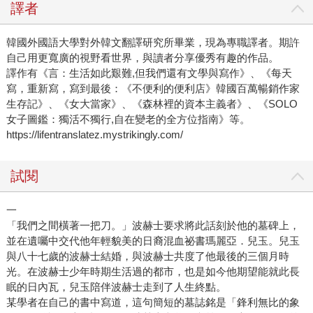
譯者
韓國外國語大學對外韓文翻譯研究所畢業，現為專職譯者。期許
自己用更寬廣的視野看世界，與讀者分享優秀有趣的作品。
譯作有《言：生活如此艱難,但我們還有文學與寫作》、《每天
寫，重新寫，寫到最後：《不便利的便利店》韓國百萬暢銷作家
生存記》、《女大當家》、《森林裡的資本主義者》、《SOLO
女子圖鑑：獨活不獨行,自在變老的全方位指南》等。
https://lifentranslatez.mystrikingly.com/
試閱
一
「我們之間橫著一把刀。」波赫士要求將此話刻於他的墓碑上，
並在遺囑中交代他年輕貌美的日裔混血祕書瑪麗亞．兒玉。兒玉
與八十七歲的波赫士結婚，與波赫士共度了他最後的三個月時
光。在波赫士少年時期生活過的都市，也是如今他期望能就此長
眠的日內瓦，兒玉陪伴波赫士走到了人生終點。
某學者在自己的書中寫道，這句簡短的墓誌銘是「鋒利無比的象