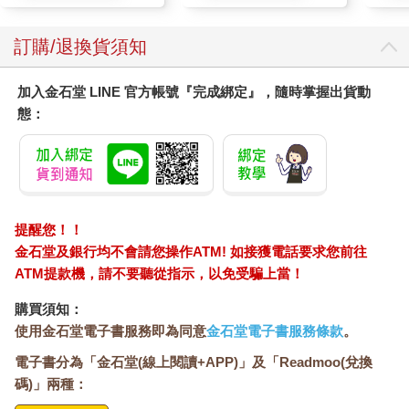
韓文字的結構。她聽了哥哥的說明後，只感到茫然。初春午後，
她無法擺脫關於子音與母音的思緒，便蹲坐在庭院裡思考。
訂購/退換貨須知
後來，她發現發「나（na）」時的「ㄴ（n）」和發「니（ni）」
時的「ㄴ（n）」發音有微妙的不同，接著她又察覺到「사
（sa）」和「시（si）」的「ㅅ（s）」也是發不同的聲音。她在
加入金石堂 LINE 官方帳號『完成綁定』，隨時掌握出貨動
腦中排列出所有可能的雙母音組合，最後意識到只有依「ㅣ
態：
（i）」「ㅡ（eu）」順序結合的雙母音不存在韓語中，因此這種
發音也沒辦法書寫出來。
那些瑣碎的發現帶給她多麼大的興奮與衝擊啊，以至於二十多年
後，當心理師問她最早的深刻記憶時，她想到的正是當初那陽光
灑落庭院的畫面：被陽光曬得溫溫熱熱的背部和後頸、用棍子在
提醒您！！
泥地上寫下的文字，還有以近乎失衡的方式結合的聲韻之間，那
份令人驚異的約定。
金石堂及銀行均不會請您操作ATM! 如接獲電話要求您前往
ATM提款機，請不要聽從指示，以免受騙上當！
從上小學開始，她就邊上學邊在日記本頁面背後記錄單字。這些
購買須知：
單字既沒書寫的目的，也沒有上下文，只是一些讓她印象深刻的
使用金石堂電子書服務即為同意
金石堂電子書服務條款
。
字詞，其中她最喜歡的字是「숲（林）」。它的字型猶如一座古
塔，ㅍ是基座，ㅜ是塔身，ㅅ是塔尖。唸「ㅅ－ㅜ－ㅍ（s-oo-
電子書分為「金石堂(線上閱讀+APP)」及「Readmoo(兌換
p）」時，嘴唇會先輕縮起來，接著緩慢小心地洩出氣，她很喜歡
碼)」兩種：
這種感覺。然後雙唇再次閉合，成為一個在沉默中完整的詞。寂