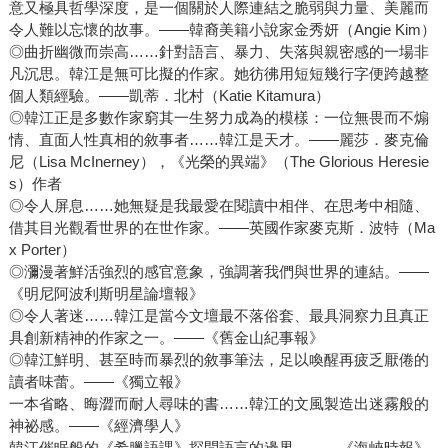
意又極具哲學深度，是一個關於人際連結之脆弱與力量、美麗而
令人難以忘懷的故事。――韓裔美籍小說家金秀妍（Angie Kim）
◎曲折幽微而崇高……針對語言、暴力、失落與親密感的一場非
凡沉思。韓江是無可比擬的作家。她彷彿用短短幾行字便跨越整
個人類經驗。――凱蒂．北村（Katie Kitamura）
◎韓江正是多數作家窮其一生努力成為的模樣：一位無畏而不煽
情、直面人性真相的敘事者……韓江是天才。――麗莎．麥克倫
尼（Lisa McInerney），《光榮的異端》（The Glorious Heresie
s）作者
◎令人屏息……她無疑是我最愛在閱讀中相伴、在思考中相隨、
借其目光觀看世界的在世作家。――英國作家麥克斯．波特（Ma
x Porter）
◎瀰漫著鮮活強烈的感官意象，強調著我們與世界的連結。――
《明尼阿波利斯明星論壇報》
◎令人著迷……韓江是當今文壇最不落俗套、最具洞察力且真正
具創新精神的作家之一。――《舊金山紀事報》
◎韓江鮮明、甚至時而暴烈的敘事筆法，足以喚醒再疲乏厭倦的
讀者味蕾。――《獨立報》
一本省略、晦澀而耐人尋味的書……韓江的文風製造出迷霧般的
神祕感。――《經濟學人》
韓江催眠般的《希臘語課》探問語言的邊界。――《海峽時報》