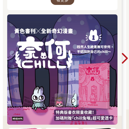
的瞬間，都在他的筆下化成令人會心一笑、又忍
分。左手腕上纏著的暗紅色天鵝絨髮圈，是她全身上下唯一有色
不住深思的作品。最新長篇《奈何chill》以中年
彩的物品。
男子變成兔子的異世界冒險，開啟全新故事篇
章，更推出限量書衣版值得收藏。無論是第一次
「大家一起念吧。」
認識黃色書刊，或想一次補齊歷年代表作，這裡
男人再也等不了女人的回答，將目光平均投向其他人：和她坐同
都是走進黃色書刊漫畫世界的最佳入口。
一排的稚氣大學生、身體半藏在柱子後的中年男子，以及蜷縮著
坐在窗邊的壯碩青年。
「埃莫斯、黑梅特洛斯，我的、我們的。」
三名學生害羞地低聲複誦。
「索斯、西梅特洛斯，你的、你們的。」
站在講台上的男人，看起來大約是三十五歲至四十歲之間。他的
身材略顯矮小，眉毛與人中的線條分明，嘴角上掛著一抹克制情
緒的淡淡微笑。他身上的深栗色燈心絨外套肘部有淺褐色皮革補
丁，略短的袖長露出一截手腕。女人默默抬頭望著他左眼眶到嘴
角間那道隱約細長的曲線疤痕，記得第一堂課看到時，她曾覺得
那道疤就像張古地圖，標示著從前淚水流經的路徑。
透過淡綠色的厚重鏡片，男人的眼睛凝視著女人緊閉的唇。他嘴
角的微笑消失，撇過僵硬的臉，在黑板上快速寫下簡短的希臘語
句，還來不及標重音，粉筆就斷成兩截掉下去。