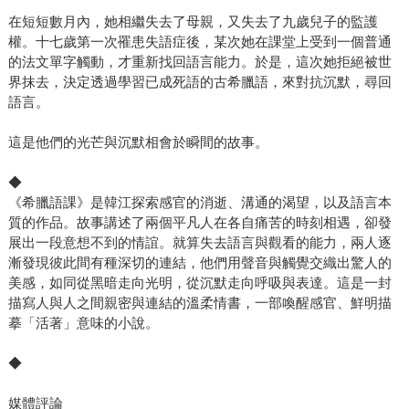
在短短數月內，她相繼失去了母親，又失去了九歲兒子的監護
權。十七歲第一次罹患失語症後，某次她在課堂上受到一個普通
的法文單字觸動，才重新找回語言能力。於是，這次她拒絕被世
界抹去，決定透過學習已成死語的古希臘語，來對抗沉默，尋回
語言。
這是他們的光芒與沉默相會於瞬間的故事。
◆
《希臘語課》是韓江探索感官的消逝、溝通的渴望，以及語言本
質的作品。故事講述了兩個平凡人在各自痛苦的時刻相遇，卻發
展出一段意想不到的情誼。就算失去語言與觀看的能力，兩人逐
漸發現彼此間有種深切的連結，他們用聲音與觸覺交織出驚人的
美感，如同從黑暗走向光明，從沉默走向呼吸與表達。這是一封
描寫人與人之間親密與連結的溫柔情書，一部喚醒感官、鮮明描
摹「活著」意味的小說。
◆
媒體評論