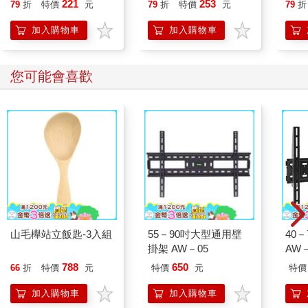
221
253
79
折
特價
元
79
折
特價
元
79
折
但是那件事又發生了，於是她停止了所有工作。
加入購物車
加入購物車
這一切沒有任何原因或前兆。
當然，她的確在半年前喪母，幾年前離了婚，在經歷三次訴訟
後，最終失去九歲兒子的監護權，而孩子已在前夫家生活五個多
您可能會喜歡
月了。送走孩子後，她因為失眠每週都去看一次心理師，年過半
百的心理師無法理解她為何否認如此明顯的原因。
不是。
她在桌上的白紙上寫下這句話。
沒那麼簡單。
那是最後一次的諮商，筆談式的心理治療既耗時又容易產生誤
會。心理師想介紹其他專門處理語言問題的心理師，她鄭重拒絕
了這項提議，主要是她的經濟狀況已無法負擔高昂的治療費了。
山毛櫸站立飯匙-3入組
55－90吋大型通用壁
40
母親接受抗癌治療的最後一年，時不時提醒她，小時候的她算是
掛架 AW－05
AW－
聰穎的孩子，彷彿這是死前最該確認清楚的事情一樣。
788
650
66
折
特價
元
特價
元
特價
在語言方面或許真是如此。四歲時她自己學會了韓文字，當時的
她還沒有子音與母音的概念，而是直接把所有字的整個字形背起
加入購物車
加入購物車
來。她六歲那年，已經在上學的哥哥模仿學校老師，跟她解釋了