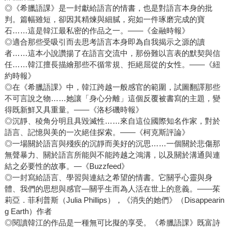
◎《希臘語課》是一封獻給語言的情書，也是對語言本身的批
判。篇幅雖短，卻因其精煉與細膩，宛如一件琢磨完成的寶
石……這是韓江最私密的作品之一。――《金融時報》
◎適合那些受吸引而去思考語言本身即為自我揭示之源的讀
者……這本小說讚揚了在語言交流中，那份難以言表的默契與信
任……韓江擅長描繪那些不循常規、拒絕屈從的女性。――《紐
約時報》
◎在《希臘語課》中，韓江跨越一般感官的範圍，試圖翻譯那些
不可言說之物……她讓「身心分離」這個反覆被書寫的主題，變
得既新鮮又具重量。――《洛杉磯時報》
◎沉靜、稜角分明且具毀滅性……來自這位國際知名作家，對於
語言、記憶與美的一次絕佳探索。――《柯克斯評論》
◎一場關於語言與殘疾的沉靜而美好的沉思……一個關於悲傷那
無聲暴力、關於語言所能與不能跨越之鴻溝，以及關於溝通與連
結之必要性的故事。—《Buzzfeed》
◎一封寫給語言、學習與連結之希望的情書。它關乎心靈與身
體、我們的思想與感官—關乎生而為人活在世上的意義。――茱
莉亞．菲利普斯（Julia Phillips），《消失的她們》（Disappearin
g Earth）作者
◎閱讀韓江的作品是一種無可比擬的享受。《希臘語課》既富詩