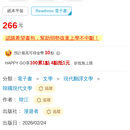
紙本平裝
Readmoo 電子書
266
元
認購希望書包，幫助弱勢孩童上學不中斷！
10
預計最高可得金幣
點
?
100累1點 4點抵1元
HAPPY GO享
折抵無上限
分類：
電子書
＞
文學
＞
現代翻譯文學
＞
韓國現代文學
追蹤
作者：
韓江
追蹤
出版社：
漫遊者
追蹤
出版日：
2026/02/24