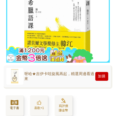
呀哈★吉伊卡哇旋風再起，精選周邊看過
加購
來
寫評價
電子書
喜歡+1
賺金幣