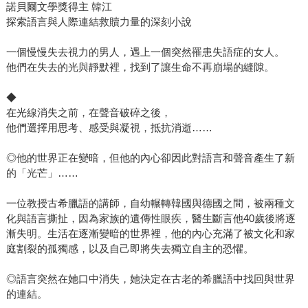
諾貝爾文學獎得主 韓江
探索語言與人際連結救贖力量的深刻小說
一個慢慢失去視力的男人，遇上一個突然罹患失語症的女人。
他們在失去的光與靜默裡，找到了讓生命不再崩塌的縫隙。
◆
在光線消失之前，在聲音破碎之後，
他們選擇用思考、感受與凝視，抵抗消逝……
◎他的世界正在變暗，但他的內心卻因此對語言和聲音產生了新
的「光芒」……
一位教授古希臘語的講師，自幼輾轉韓國與德國之間，被兩種文
化與語言撕扯，因為家族的遺傳性眼疾，醫生斷言他40歲後將逐
漸失明。生活在逐漸變暗的世界裡，他的內心充滿了被文化和家
庭割裂的孤獨感，以及自己即將失去獨立自主的恐懼。
◎語言突然在她口中消失，她決定在古老的希臘語中找回與世界
的連結。