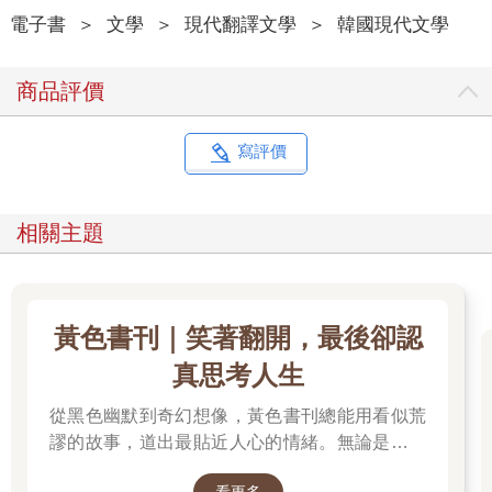
沉默
電子書
＞
文學
＞
現代翻譯文學
＞
韓國現代文學
女人的雙手交握於胸前，皺眉看向黑板。
商品評價
「來，念念看。」
戴著厚重銀框眼鏡的男人面帶微笑說道。
女人的嘴唇微微顫抖，用舌尖潤了潤下唇，安靜地快速搓揉胸前
寫評價
交握的雙手。她張開嘴又閉上，屏住呼吸後又深吸一口氣。男人
像要耐心等待似的往黑板的方向退了一步，說：
「念吧。」
相關主題
女人的眼皮顫動，有如昆蟲猛烈摩擦翅膀。她用力閉上眼再睜
開，似乎是希望睜眼的瞬間自己能移動到別的地方。
男人用他印著白粉筆痕的手指扶了一下眼鏡。
「快點，念吧。」
黃色書刊｜笑著翻開，最後卻認
女人身著高領黑毛衣配黑褲，椅背上掛著的外套也是黑的，塞在
真思考人生
黑色大布袋裡的圍巾是黑毛線織的。她穿著一身猶如剛離開喪家
的服裝，粗糙的臉龐消瘦得像尊刻意捏長的泥塑相。
從黑色幽默到奇幻想像，黃色書刊總能用看似荒
女人既不年輕，也稱不上特別美麗。她雖然有慧黠的眼神，但因
謬的故事，道出最貼近人心的情緒。無論是人生
為眼皮不斷抽動，讓人難以察覺她的神采。她的肩膀和背脊歪斜
的迷惘、成長的掙扎，或是生活裡那些哭笑不得
佝僂，彷彿想逃離世界縮進黑衣裡，而她的指甲則是剪到短得過
看更多