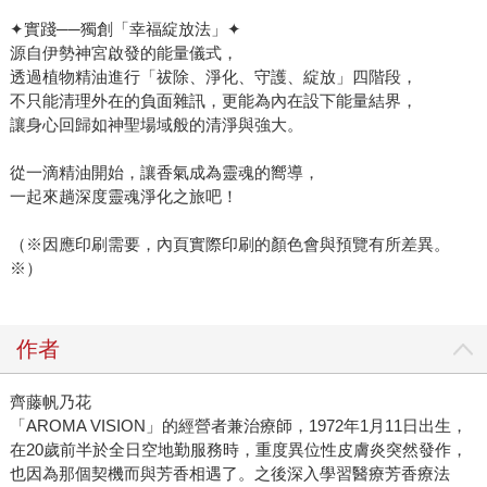
✦實踐──獨創「幸福綻放法」✦
源自伊勢神宮啟發的能量儀式，
透過植物精油進行「祓除、淨化、守護、綻放」四階段，
不只能清理外在的負面雜訊，更能為內在設下能量結界，
讓身心回歸如神聖場域般的清淨與強大。
從一滴精油開始，讓香氣成為靈魂的嚮導，
一起來趟深度靈魂淨化之旅吧！
（※因應印刷需要，內頁實際印刷的顏色會與預覽有所差異。
※）
作者
齊藤帆乃花
「AROMA VISION」的經營者兼治療師，1972年1月11日出生，
在20歲前半於全日空地勤服務時，重度異位性皮膚炎突然發作，
也因為那個契機而與芳香相遇了。之後深入學習醫療芳香療法