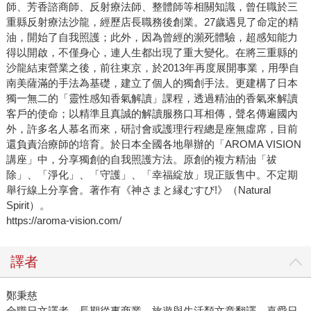
師、芳香諮商師、反射療法師、整體師等相關知識，曾任職於三
重縣反射療法沙龍，經歷店長職務後創業。27歲遇見了命定的精
油，開始了自我照護；此外，因為曾經的瀕死體驗，超感知能力
得以開啟，不僅身心，連人生都出現了重大變化。在將三重縣的
沙龍結束營業之後，前往東京，於2013年再度展開事業，用學自
南美薩滿的手法為基礎，建立了個人的獨創手法。更建構了日本
獨一無二的「靈性感知香氣解讀」課程，透過精油的香氣來解讀
客戶的使命；以精準且真誠的解讀服務口耳相傳，聲名傳遍國內
外，許多名人慕名而來，研討會或護理行程總是座無虛席，目前
還負責治療師的培育。於日本全國各地舉辦的「AROMA VISION
講座」中，分享獨創的自我照護方法。原創的複方精油「祓
除」、「淨化」、「守護」、「幸福綻放」現正販售中。不定期
舉行線上分享會。著作有《神さまと縁むすび!》（Natural
Spirit）。
https://aroma-vision.com/
譯者
鄭秉慈
全職日文譯者，長期從事商業、旅遊與生活類文章翻譯。喜愛日