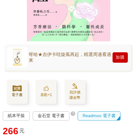
呀哈★吉伊卡哇旋風再起，精選周邊看過
加購
來
寫評價
電子書
喜歡+1
賺金幣
?
紙本平裝
金石堂 電子書
Readmoo 電子書
266
元