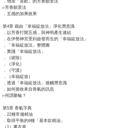
．增加「喜歡」的芳香願景法
▹芳香願景法
．五感的加乘效果
第4章 藉由「幸福綻放法」淨化潛意識
．以芳香打開五感，與神明產生連結
．在伊勢神宮受到啟發而生的「幸福綻放法」
．「幸福綻放法」整體圖
．實踐「幸福綻放法」
．｛祓除｝
．｛淨化｝
．｛守護｝
．｛幸福綻放｝
．透過「幸福綻放法」接觸潛意識
．如何接收來自香氣的訊息
▹何謂脈輪？
第5章 香氣字典
．22種常備精油
．取得平衡的8種「基本款精油」
（1）薰衣草