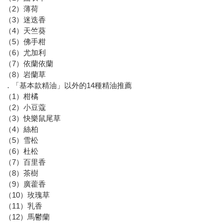
（2）薄荷
（3）迷迭香
（4）天竺葵
（5）佛手柑
（6）尤加利
（7）依蘭依蘭
（8）岩蘭草
．「基本款精油」以外的14種精油推薦
（1）柑橘
（2）小豆蔻
（3）快樂鼠尾草
（4）絲柏
（5）雪松
（6）杜松
（7）百里香
（8）茶樹
（9）廣藿香
（10）玫瑰草
（11）乳香
（12）馬鬱蘭