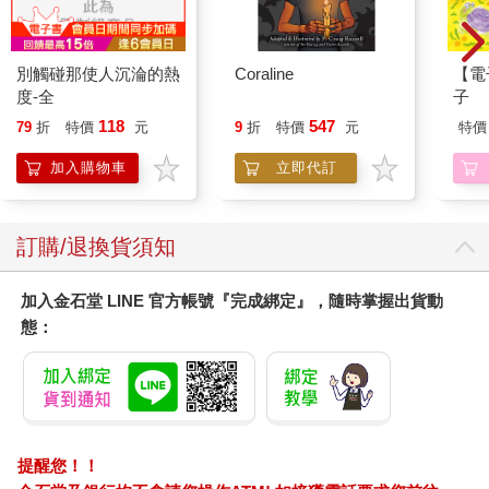
別觸碰那使人沉淪的熱
Coraline
【電
度-全
子
118
547
79
折
特價
元
9
折
特價
元
特價
加入購物車
立即代訂
訂購/退換貨須知
加入金石堂 LINE 官方帳號『完成綁定』，隨時掌握出貨動
態：
提醒您！！