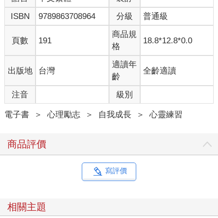
ISBN
9789863708964
分級
普通級
學自精神導師薩滿的人類潛能，以及我與許多人的心靈、身體及
潛意識頻繁互動中孕育出的原創方法，都將在本書中一一介紹。
商品規
繼續閱讀下去的話，我想你就能明白香氣與潛意識之間的關係
頁數
191
18.8*12.8*0.0
格
了。
現在的你，等同於已經找到了讓未來人生比現在更幸福的那把鑰
適讀年
出版地
台灣
全齡適讀
匙，像這樣透過潛意識的相遇，一定會為你帶來所需的資訊或啟
齡
發。
注音
級別
這個時代，我感到潛意識被具體化的速度確實變得更快了。
潛意識會立即成為現實。
電子書
＞
心理勵志
＞
自我成長
＞
心靈練習
不論時代怎麼變動，對於我們人類來說什麼是幸福，其本質是不
商品評價
會改變的。
相信這本書在從今以後的每一刻，都會成為你邁向幸福的指引。
透過我的文字、薩滿的教誨，收下這份關於幸福生活的智慧吧！
寫評價
相關主題