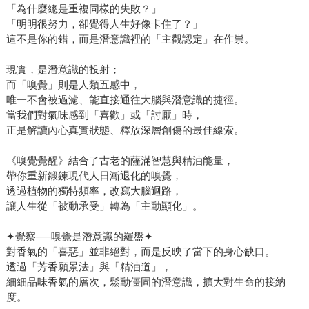
「為什麼總是重複同樣的失敗？」
「明明很努力，卻覺得人生好像卡住了？」
這不是你的錯，而是潛意識裡的「主觀認定」在作祟。
現實，是潛意識的投射；
而「嗅覺」則是人類五感中，
唯一不會被過濾、能直接通往大腦與潛意識的捷徑。
當我們對氣味感到「喜歡」或「討厭」時，
正是解讀內心真實狀態、釋放深層創傷的最佳線索。
《嗅覺覺醒》結合了古老的薩滿智慧與精油能量，
帶你重新鍛鍊現代人日漸退化的嗅覺，
透過植物的獨特頻率，改寫大腦迴路，
讓人生從「被動承受」轉為「主動顯化」。
✦覺察──嗅覺是潛意識的羅盤✦
對香氣的「喜惡」並非絕對，而是反映了當下的身心缺口。
透過「芳香願景法」與「精油道」，
細細品味香氣的層次，鬆動僵固的潛意識，擴大對生命的接納
度。