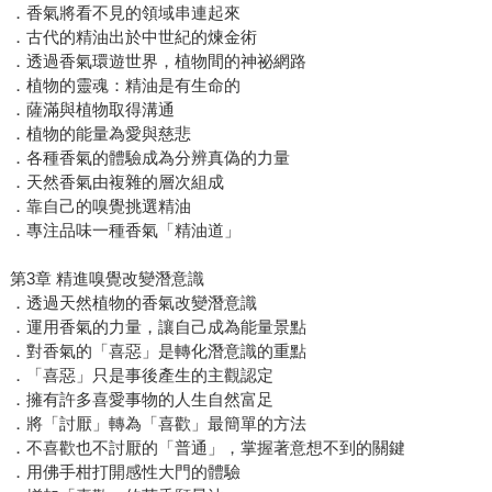
．香氣將看不見的領域串連起來
．古代的精油出於中世紀的煉金術
．透過香氣環遊世界，植物間的神祕網路
．植物的靈魂：精油是有生命的
．薩滿與植物取得溝通
．植物的能量為愛與慈悲
．各種香氣的體驗成為分辨真偽的力量
．天然香氣由複雜的層次組成
．靠自己的嗅覺挑選精油
．專注品味一種香氣「精油道」
第3章 精進嗅覺改變潛意識
．透過天然植物的香氣改變潛意識
．運用香氣的力量，讓自己成為能量景點
．對香氣的「喜惡」是轉化潛意識的重點
．「喜惡」只是事後產生的主觀認定
．擁有許多喜愛事物的人生自然富足
．將「討厭」轉為「喜歡」最簡單的方法
．不喜歡也不討厭的「普通」，掌握著意想不到的關鍵
．用佛手柑打開感性大門的體驗