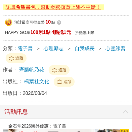
認購希望書包，幫助弱勢孩童上學不中斷！
10
預計最高可得金幣
點
?
100累1點 4點抵1元
HAPPY GO享
折抵無上限
分類：
電子書
＞
心理勵志
＞
自我成長
＞
心靈練習
追蹤
作者：
齊藤帆乃花
追蹤
出版社：
楓葉社文化
追蹤
出版日：
2026/03/04
活動訊息
金石堂2026海外優惠：電子書