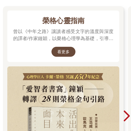
榮格心靈指南
曾以《中年之路》讓讀者感受文字的溫度與深度
的譯者/作家鐘穎，以榮格心理學為基礎，引導你
探索內在衝突與自我認識。在忙碌與外界期待之
看更多
間，你是否忘了真正的自己？文字溫柔卻不逃避
現實，每一章都像一面鏡子，映照出你未曾察覺
的自己……想知道如何開始這段心靈旅程嗎？