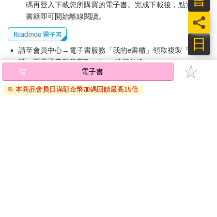
碼再登入下載您所購買的電子書。完成下載後，點選任一
書籍即可開始離線閱讀。
員
日
請至會員中心→電子書服務「我的e書櫃」領取複製『兌換
碼』至電子書服務商Readmoo進行兌換。
電子書
退換貨須知：
※ 本商品會員日滿額金幣加碼回饋最高15倍
因版權保護，您在金石堂所購買的電子書僅能以金石堂專屬
的閱讀軟體開啟閱讀，無法以其他閱讀器或直接下載檔案。
依據「消費者保護法」第19條及行政院消費者保護處公告之
「通訊交易解除權合理例外情事適用準則」，非以有形媒介
提供之數位內容或一經提供即為完成之線上服務，經消費者
事先同意始提供。（如：電子書、電子雜誌、下載版軟體、
虛擬商品…等），
不受「網購服務需提供七日鑑賞期」的限
制
。為維護您的權益，建議您先使用「試閱」功能後再付款
購買。