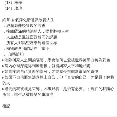
（13）檸檬
（14）玫瑰
終章 香氣淨化潛意識改變人生
．經歷磨難後發現的芳香
．接觸薩滿的精油的人，從此翻轉人生
．人生總是重複面對相同的課題
．所有人都渴望著來到這個世界
．植物教會我們活在「當下」
．〔經驗談〕
▹消除與家人之間的隔閡，學會如何去愛後世界從黑白轉為彩色
▹當內心裡深處得到療癒後，就能與家人平和地相處
▹如實接納自己負面的部分，才能感受挑戰新事物的喜悅
▹曾因不自信而無法喜歡上自己，但「真實的自己」才是最了解我
的人
▹過去的我被成見束縛，凡事只看「是否有必要」；現在的我隨心
所欲，讓生活被快樂的事填滿
後記