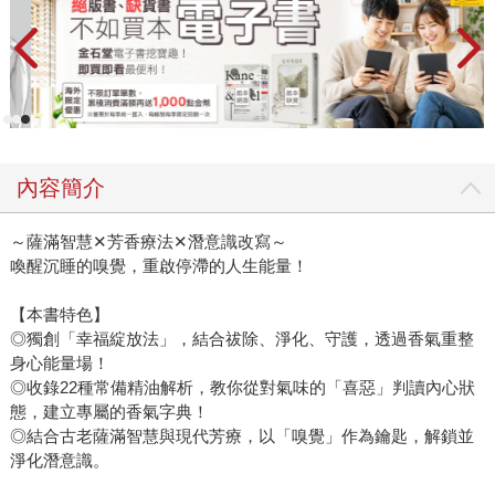
內容簡介
～薩滿智慧✕芳香療法✕潛意識改寫～
喚醒沉睡的嗅覺，重啟停滯的人生能量！
【本書特色】
◎獨創「幸福綻放法」，結合祓除、淨化、守護，透過香氣重整
身心能量場！
◎收錄22種常備精油解析，教你從對氣味的「喜惡」判讀內心狀
態，建立專屬的香氣字典！
◎結合古老薩滿智慧與現代芳療，以「嗅覺」作為鑰匙，解鎖並
淨化潛意識。