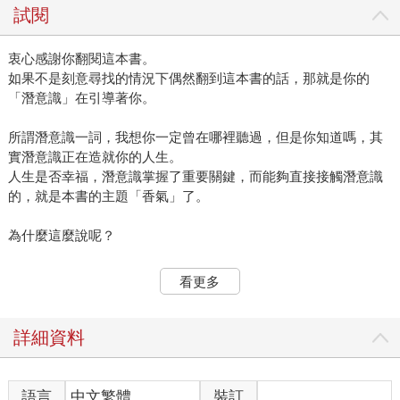
試閱
衷心感謝你翻閱這本書。
如果不是刻意尋找的情況下偶然翻到這本書的話，那就是你的
「潛意識」在引導著你。
所謂潛意識一詞，我想你一定曾在哪裡聽過，但是你知道嗎，其
實潛意識正在造就你的人生。
人生是否幸福，潛意識掌握了重要關鍵，而能夠直接接觸潛意識
的，就是本書的主題「香氣」了。
為什麼這麼說呢？
那是距今約20年前的事了，我遇見令我震撼不已的香氣，人生有
看更多
了180度的轉變。
那個香氣的出現，讓我遇見了精神導師南美薩滿（Shaman，藥草
治療師）。
詳細資料
在過去超過15年以上的時間裡，我曾為1萬多人提供運用植物芳香
精油（純精油），進行靈性解讀與芳香護理，並推廣芳香自我照
護。
語言
中文繁體
裝訂