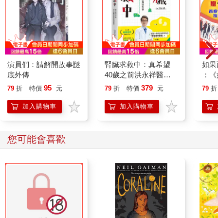
演員們：請解開故事謎
腎臟求救中：真希望
如果
底外傳
40歲之前洪永祥醫師
：《
就告訴我這些事
喵》
95
379
79
折
特價
元
79
折
特價
元
79
折
【首
加入購物車
加入購物車
您可能會喜歡