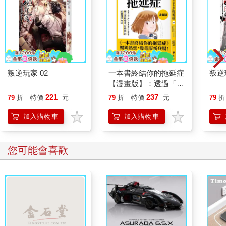
叛逆玩家 02
一本書終結你的拖延症
叛逆
【漫畫版】：透過「小
行動」打開大腦的行動
221
237
79
折
特價
元
79
折
特價
元
79
折
開關，懶人也能變身
「行動派」的37個科
加入購物車
加入購物車
學方法
您可能會喜歡