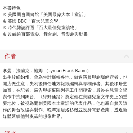
本書特色
♔ 美國國會圖書館「美國最偉大本土童話」
♔ 英國 BBC「百大兒童文學」
♔ 時代雜誌評選「百大最佳兒童讀物」
♔ 改編逾百部電影、舞台劇、音樂劇與動畫
作者
李曼．法蘭克．鮑姆 （Lyman Frank Baum）
出生於紐約州。曾為生計輾轉各地，做過演員與劇場經營者，也
開店做生意，失利後轉任地方報紙編輯與專欄作者。其後移居芝
加哥，在記者、廣告與櫥窗陳列等工作間摸索，最終在兒童文學
寫作中找到舞台。《綠野仙蹤》奠定他在美國兒童文學史上的重
要地位，被視為開創美國本土童話的代表作品，他也親自參與該
作的舞台改編與製作。晚年定居洛杉磯並投身電影產業，透過新
媒體延續他對奧茲的想像世界。