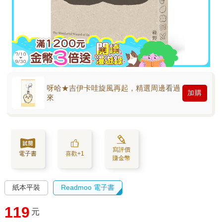
呀哈★吉伊卡哇旋風再起，精選周邊看過
加購
來
寫評價
電子書
喜歡+1
賺金幣
紙本平裝
Readmoo 電子書
119
元