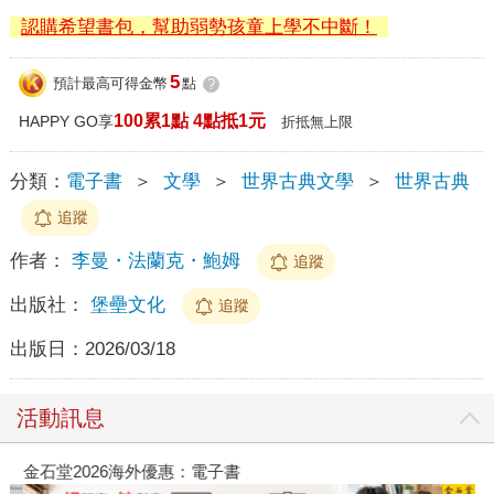
認購希望書包，幫助弱勢孩童上學不中斷！
5
預計最高可得金幣
點
?
100累1點 4點抵1元
HAPPY GO享
折抵無上限
分類：
電子書
＞
文學
＞
世界古典文學
＞
世界古典
追蹤
作者：
李曼・法蘭克・鮑姆
追蹤
出版社：
堡壘文化
追蹤
出版日：
2026/03/18
活動訊息
金石堂2026海外優惠：電子書