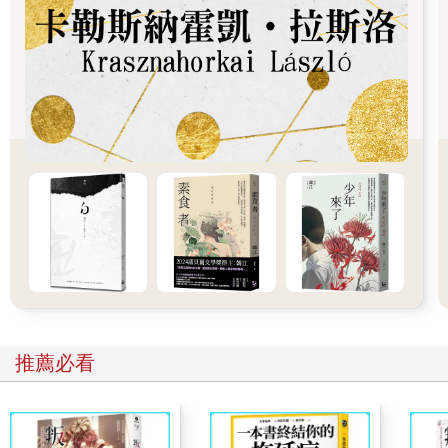
托托可不喜歡這種感覺。他在屋裡跑來跑去、吠個不停，桃樂絲
則靜靜坐在地板上，等待接下來會發生什麼事。
這時，托托靠近沒關好的活板門，爪子踩空，整隻狗掉了下去。
桃樂絲一開始還以為他不見了，但很快就看見洞裡露出一隻耳
朵，原來是強大的氣流把他托住，才沒讓他掉下去。桃樂絲立刻
趴到洞口邊，抓住托托的耳朵把他拉回來，並趕緊蓋上活板門，
免得再出意外。
時間一分一秒過去，桃樂絲漸漸克服了恐懼，卻也感到無比孤
單。狂風在她耳邊呼嘯，尖銳得幾乎要震聾她的耳朵。一開始，
她擔心房子會突然墜落，把自己摔得粉身碎骨，但幾個小時過去
了，什麼可怕的事也沒發生，她便不再擔心，決定冷靜觀察接下
來的發展。最後，她小心翼翼地爬過搖晃的地板，躺在自己的小
床上，托托也跟著跳上來，窩在她身邊。
儘管屋子依舊搖晃不止，風聲仍在呼嘯，桃樂絲還是閉上了眼
睛，沉沉睡去。
推薦必看