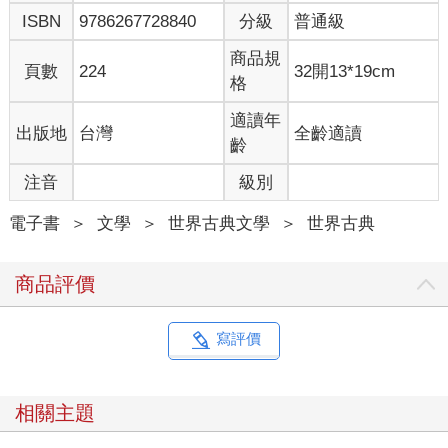
艾姆嬸嬸剛搬來時，還是個年輕漂亮的少婦，但日復一日的陽光
ISBN
9786267728840
分級
普通級
與風漸漸改變了她。這個地方奪走她眼裡原本明亮的神采，只剩
下一片灰暗；臉頰與嘴唇上的紅潤也消失了，同樣化為蒼白。她
商品規
變得又瘦又憔悴，再也沒有微笑。孤兒桃樂絲剛來到這個家時，
頁數
224
32開13*19cm
格
她的笑聲總會讓艾姆嬸嬸嚇得尖叫，把手按在胸口上。即使到了
現在，艾姆嬸嬸看著這個小女孩，仍會感到不可思議，不明白她
適讀年
出版地
台灣
全齡適讀
怎麼找得到這麼多值得開心的事。
齡
亨利叔叔從來不笑。他從早到晚辛勤工作，根本不知道什麼是快
樂。他全身上下都是灰色的，從他灰白的長鬍子到腳上那雙粗糙
注音
級別
的靴子，神情總是嚴肅又沉悶，很少開口說話。
還好有托托逗桃樂絲開懷大笑，才沒讓她和周遭環境一樣死氣沉
電子書
＞
文學
＞
世界古典文學
＞
世界古典
沉。托托不是灰色的，而是一隻有著柔軟長毛的小黑狗，在他逗
趣的小鼻子兩側，那一雙黑亮的眼睛閃爍著快樂的光芒。托托整
商品評價
天活蹦亂跳，桃樂絲總陪他玩耍，對他疼愛有加。
但這一天，他們沒有一起玩耍。亨利叔叔坐在門口的台階上，憂
心地望著比平常更陰沉的天空。桃樂絲抱著托托站在門邊，也跟
寫評價
著抬頭看向天空。艾姆嬸嬸則忙著洗碗。
北方遠處傳來一陣低沉的風聲，亨利叔叔和桃樂絲看見長草像波
浪般起伏，暴風正一步步逼近。緊接著，南方也傳來一陣尖銳的
相關主題
呼嘯聲，他們回頭一看，那邊的草原同樣被風吹起層層波紋。
這時，亨利叔叔突然站了起來。