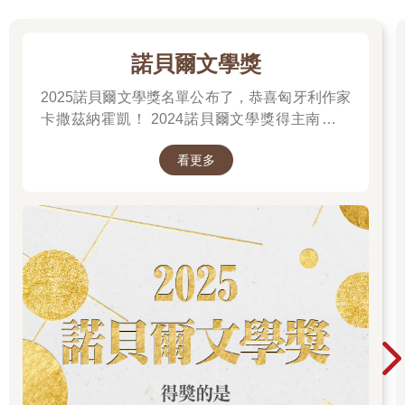
「龍捲風要來了，艾姆！」他對妻子大聲說，「我得去看看那些
牲畜！」話一說完，人已經往養牛馬的棚子跑去。
艾姆嬸嬸立刻放下手邊的碗盤，快步衝到門邊，只看一眼便知道
諾貝爾文學獎
危險近在眼前。
「快點，桃樂絲！」她尖聲說著，「快進去地洞裡！」
2025諾貝爾文學獎名單公布了，恭喜匈牙利作家
這時，托托從桃樂絲懷中一躍而下，躲進床底，桃樂絲趕緊去抓
卡撒茲納霍凱！ 2024諾貝爾文學獎得主南韓女
他。艾姆嬸嬸驚慌地打開地板上的活板門，順著梯子爬進狹小而
作家──韓江 新書出版。更多精彩好看的得獎作
陰暗的地洞。桃樂絲終於抓到托托，準備跟上嬸嬸的腳步。然
看更多
品
而，她才走到房間中央，一陣呼嘯的狂風響起，整棟房子劇烈搖
晃，她一時重心不穩，跌坐在地。
這時，一件怪事發生了。
房子在空中旋轉了兩三圈，慢慢升上天空。桃樂絲感覺自己像是
搭上了一顆熱氣球。
北風和南風在房子所在的位置交會，把房子推到龍捲風的正中
央。龍捲風的中心通常很平靜，但四面八方的風壓把房子托得越
來越高，最後一路送上龍捲風的頂端。房子就這麼漂浮著，被風
吹離原地好幾英里，輕巧地像是一根羽毛一樣。
四周一片漆黑，狂風可怕地呼嘯著，但桃樂絲發現自己坐得還算
平穩。除了一開始的幾次旋轉和一次嚴重傾斜外，她感覺自己就
像被放在搖籃裡、輕輕搖晃的小嬰兒。