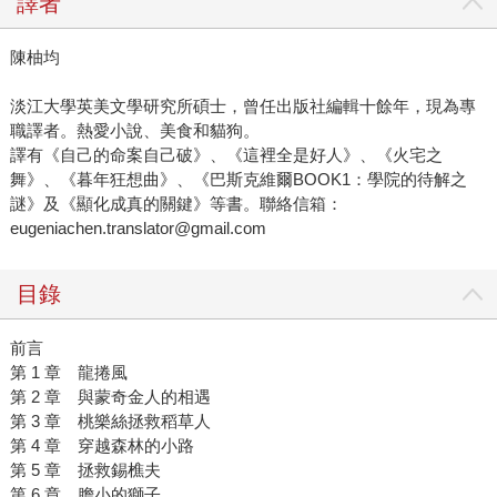
譯者
陳柚均
淡江大學英美文學研究所碩士，曾任出版社編輯十餘年，現為專
職譯者。熱愛小說、美食和貓狗。
譯有《自己的命案自己破》、《這裡全是好人》、《火宅之
舞》、《暮年狂想曲》、《巴斯克維爾BOOK1：學院的待解之
謎》及《顯化成真的關鍵》等書。聯絡信箱：
eugeniachen.translator@gmail.com
目錄
前言
第 1 章 龍捲風
第 2 章 與蒙奇金人的相遇
第 3 章 桃樂絲拯救稻草人
第 4 章 穿越森林的小路
第 5 章 拯救錫樵夫
第 6 章 膽小的獅子