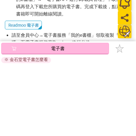
碼再登入下載您所購買的電子書。完成下載後，點選任一
書籍即可開始離線閱讀。
請至會員中心→電子書服務「我的e書櫃」領取複製『兌換
碼』至電子書服務商Readmoo進行兌換。
電子書
退換貨須知：
※ 金石堂電子書怎麼看
因版權保護，您在金石堂所購買的電子書僅能以金石堂專屬
的閱讀軟體開啟閱讀，無法以其他閱讀器或直接下載檔案。
依據「消費者保護法」第19條及行政院消費者保護處公告之
「通訊交易解除權合理例外情事適用準則」，非以有形媒介
提供之數位內容或一經提供即為完成之線上服務，經消費者
事先同意始提供。（如：電子書、電子雜誌、下載版軟體、
虛擬商品…等），
不受「網購服務需提供七日鑑賞期」的限
制
。為維護您的權益，建議您先使用「試閱」功能後再付款
購買。