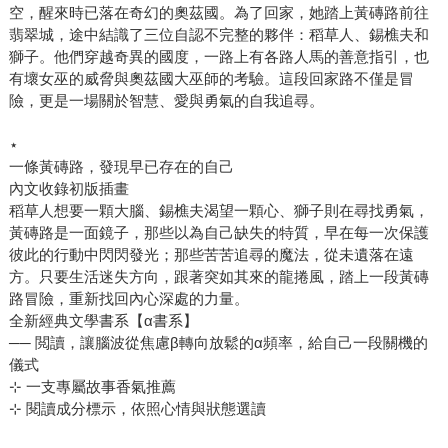
空，醒來時已落在奇幻的奧茲國。為了回家，她踏上黃磚路前往
翡翠城，途中結識了三位自認不完整的夥伴：稻草人、錫樵夫和
獅子。他們穿越奇異的國度，一路上有各路人馬的善意指引，也
有壞女巫的威脅與奧茲國大巫師的考驗。這段回家路不僅是冒
險，更是一場關於智慧、愛與勇氣的自我追尋。
⋆
一條黃磚路，發現早已存在的自己
內文收錄初版插畫
稻草人想要一顆大腦、錫樵夫渴望一顆心、獅子則在尋找勇氣，
黃磚路是一面鏡子，那些以為自己缺失的特質，早在每一次保護
彼此的行動中閃閃發光；那些苦苦追尋的魔法，從未遺落在遠
方。只要生活迷失方向，跟著突如其來的龍捲風，踏上一段黃磚
路冒險，重新找回內心深處的力量。
全新經典文學書系【α書系】
── 閲讀，讓腦波從焦慮β轉向放鬆的α頻率，給自己一段關機的
儀式
⊹ 一支專屬故事香氣推薦
⊹ 閱讀成分標示，依照心情與狀態選讀