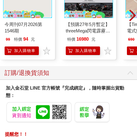
今周刊07月2026第
【預購27年5月暫定】
【T
1546期
threeMega閃電霹靂車
電式
VA Hi-SPEC UNITED
94
16980
特價
元
特價
元
99
690
阿斯拉 G.S.X RS
SIREN 黑色限定
加入購物車
加入購物車
訂購/退換貨須知
加入金石堂 LINE 官方帳號『完成綁定』，隨時掌握出貨動
態：
提醒您！！