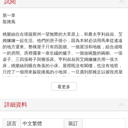
試閱
第一章
龍捲風
桃樂絲住在堪薩斯州一望無際的大草原上，和農夫亨利叔叔、艾
姆嬸嬸一起生活。他們的房子很小，因為木材必須用馬車從遙遠
的地方運來。整棟屋子只有四面牆、一個屋頂和地板，組合成唯
一的房間。房裡擺著一座生鏽的爐子、一個放碗盤的碗櫥、一張
桌子、三四張椅子與幾張床。亨利叔叔與艾姆嬸嬸共用一張大
床，桃樂絲則睡在角落的小床。屋裡既沒有閣樓，也沒有地窖，
只挖了一個用來躲龍捲風的小地洞，一旦遇到那種足以摧毀房屋
的巨大龍捲風，一家人就會躲進那個地洞。入口設在地板中央的
活板門下，打開後順著梯子就能爬進狹小而陰暗的地洞裡。
看更多
桃樂絲站在門口向外望去，映入眼簾的只有無邊無際、灰濛濛的
大草原，看不見一棵樹、一棟房子，平坦的草原一路延伸到天
邊。太陽把犁過的田地曬成了灰色的硬土，上頭布滿一條條小裂
詳細資料
縫。草地早已失去綠意，細長的草尖被太陽曬到枯黃，成了和四
周景象一樣的灰色。這棟房子原本上過漆，但漆面已被陽光曬到
剝落，又被雨水沖刷，現在看起來就和四周景色一樣灰暗沉悶。
語言
中文繁體
裝訂