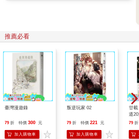
了，適時釋出善意，往往能化解許多對立。誠如下一章所述：化
解分歧，往往是從和顏悅色開始。
（更多精彩內容請見本書。）
推薦必看
臺灣漫遊錄
叛逆玩家 02
廿載
道2
300
221
79
折
特價
元
79
折
特價
元
79
折
加入購物車
加入購物車