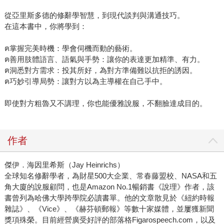
從亞里斯多德的修辭學智慧，到現代談判與溝通技巧。
在這本書中，你將學到：
ฅ掌握完美時機：學會伺機而動的藝術。
ฅ善用肢體語言、語氣與手勢：讓你的表達更加精準、有力。
ฅ洞悉對方需求：投其所好，為對方準備難以抗拒的誘因。
ฅ巧妙引導局勢：讓對方以為主導權在自己手中。
即使對方粗魯又不講理，你也能優雅說服，不翻臉達成目的。
作者
傑伊．海因里希斯（Jay Heinrichs）
全球知名修辭學者，為財星500大企業、常春藤盟校、NASA和五
角大廈的說服顧問，也是Amazon No.1暢銷書《說理》作者，該
書曾列為哈佛大學跨學院必讀書單。他的文章散見於《紐約時報
雜誌》、《Vice》、《赫芬頓郵報》等數十家媒體，並屢獲新聞
獎項殊榮。目前經營廣受好評的部落格Figarospeech.com，以及