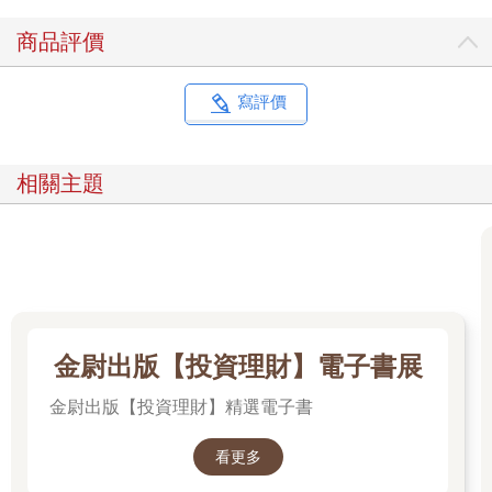
的舉動。但只要掌握幾個訣竅，即使面對最頑固、最不可理喻的
商品評價
貓或人，你也能跟他們好好相處。
這就是「修辭學」（也就是說服術）背後的道理。這門學問
是由聰明絕頂的古希臘人在近三千年前開創的，哲學家亞里斯多
寫評價
德等大師都曾深入研究過。亞里斯多德在完成那本著名的邏輯學
著作後，便寫下了修辭學的經典之作。他體悟到，邏輯固然嚴謹
又高尚，可以說得朋友啞口無言，讓對方看起來像個傻瓜，但純
相關主題
靠邏輯論證往往無法說服人。亞里斯多德及其後的修辭學家發
現，比起邏輯，更能打動人心的其實是情感、身分認同，以及我
們身邊的人。這本書融合我多年研習修辭學的體會，以及長期觀
察貓咪這種說服高手的經驗，教你如何運用這些要素來說服人類
（和貓）。
不過，切記，貓可不像你我那麼好騙。牠們天性謹慎多疑，
往往比人類更精明，尤其是在跨物種的互動上。話雖如此，貓也
沒比人類更講邏輯，同樣的修辭技巧對兩者都管用。學會說服貓
金尉出版【投資理財】電子書展
咪，不僅能改善你和貓的關係，也有助於人際相處。
金尉出版【投資理財】精選電子書
學會貓咪說服術還能保護你，幫你識破行銷人員、政客、各
路心懷鬼胎的人對你耍的把戲。貓與這些人一樣，都是擅長操控
的高手。牠們幾乎不必開口，就能說服你乖乖照辦。比如，讓你
看更多
放下手邊的事去陪牠玩耍、提早為牠開飯，或立刻坐下來，充當