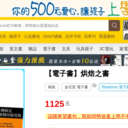
圭吾
楊双子
公益書包
16647續集
吉伊卡哇
高希均
通靈藥師
路邊攤新作
馬斯克
玩具總動員5
超慢跑
館
英文書
雜誌
電子書
文具
玩具親子
3C電玩
家
【電子書】烘焙之書
?
精裝
金石堂 電子書
Readmoo 電子
1125
元
認購希望書包，幫助弱勢孩童上學不