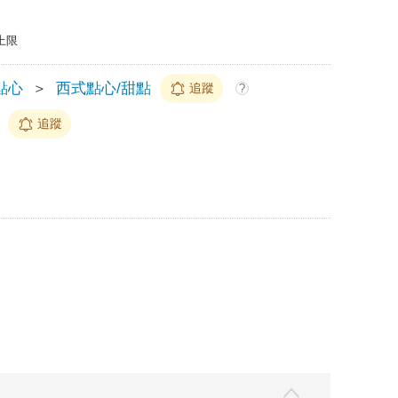
上限
點心
＞
西式點心/甜點
追蹤
?
追蹤