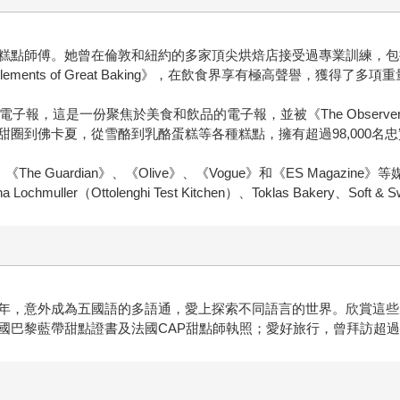
曾在倫敦和紐約的多家頂尖烘焙店接受過專業訓練，包括 Dominique An
FT: The Elements of Great Baking》，在飲食界享有極高聲譽
ects》電子報，這是一份聚焦於美食和飲品的電子報，並被《The Obs
圈到佛卡夏，從雪酪到乳酪蛋糕等各種糕點，擁有超過98,000名
《The Guardian》、《Olive》、《Vogue》和《ES Mag
er（Ottolenghi Test Kitchen）、Toklas Bakery、Soft & Swi
年，意外成為五國語的多語通，愛上探索不同語言的世界。欣賞這些
國巴黎藍帶甜點證書及法國CAP甜點師執照；愛好旅行，曾拜訪超過