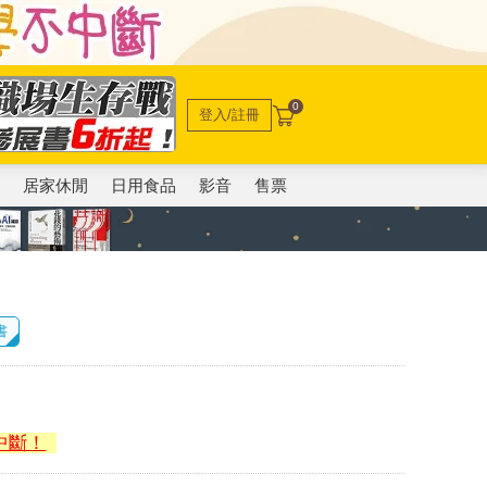
0
登入/註冊
電
居家休閒
日用食品
影音
售票
書
中斷！