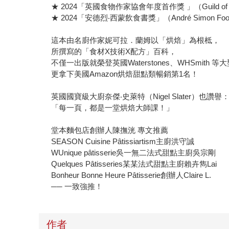
★ 2024「英國食物作家協會年度首作獎 」（Guild of Food W
★ 2024「安德烈‧西蒙飲食書獎」（André Simon Food &
這本由名廚作家妮可拉．蘭姆以「烘焙」為根柢，
所撰寫的「食材X技術X配方」百科，
不僅一出版就榮登英國Waterstones、WHSmith 
更拿下美國Amazon烘焙甜點類暢銷第1名！
英國國寶級大廚奈傑‧史萊特（Nigel Slater）也讚譽
「每一頁，都是一堂烘焙大師課！」
堂本麵包店創辦人陳撫洸 專文推薦
SEASON Cuisine Pâtissiartism主廚洪守誠
WUnique pâtisserie吳一無二法式甜點主廚吳宗剛
Quelques Pâtisseries某某法式甜點主廚賴卉雋Lai
Bonheur Bonne Heure Pâtisserie創辦人Claire L.
── 一致強推！
作者