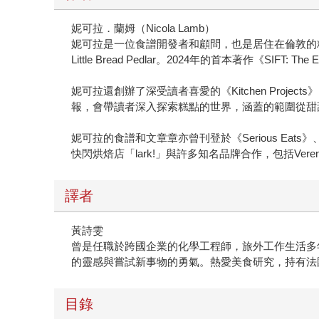
妮可拉．蘭姆（Nicola Lamb）
妮可拉是一位食譜開發者和顧問，也是居住在倫敦的糕點師傅。她
Little Bread Pedlar。2024年的首本著作《SI
妮可拉還創辦了深受讀者喜愛的《Kitchen Proj
報，會帶讀者深入探索糕點的世界，涵蓋的範圍從甜甜
妮可拉的食譜和文章章亦曾刊登於《Serious Eats》、
快閃烘焙店「lark!」與許多知名品牌合作，包括Verena Lochmull
譯者
黃詩雯
曾是任職於跨國企業的化學工程師，旅外工作生活多
的靈感與嘗試新事物的勇氣。熱愛美食研究，持有法
目錄