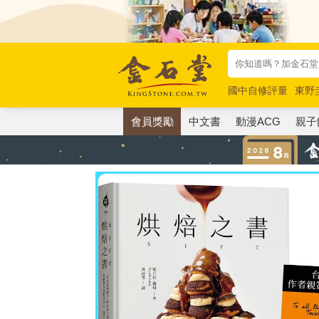
國中自修評量
東野
唯紅花綻放
奧德賽
會員獎勵
中文書
動漫ACG
親子