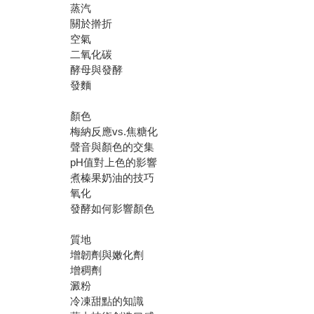
蒸汽
關於擀折
空氣
二氧化碳
酵母與發酵
發麵
顏色
梅納反應vs.焦糖化
聲音與顏色的交集
pH值對上色的影響
煮榛果奶油的技巧
氧化
發酵如何影響顏色
質地
增韌劑與嫩化劑
增稠劑
澱粉
冷凍甜點的知識