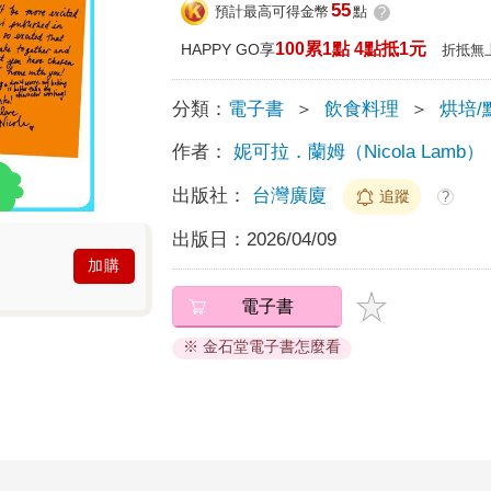
55
預計最高可得金幣
點
?
100累1點 4點抵1元
HAPPY GO享
折抵無
分類：
電子書
＞
飲食料理
＞
烘培/
作者：
妮可拉．蘭姆（Nicola Lamb）
出版社：
台灣廣廈
追蹤
?
出版日：
2026/04/09
加購
電子書
※ 金石堂電子書怎麼看