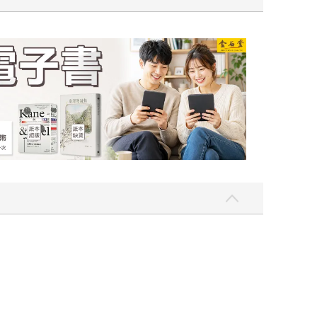
吃一點〉第二波
金石堂2026海