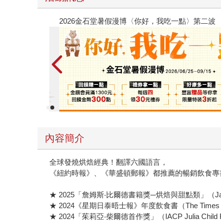
春光ｘ奇幻基地｜全書系展
內容簡介
全球發燒烘焙經典！翻譯六國語言，
《紐約時報》、《華盛頓郵報》都推薦的暢銷飲食專
★ 2025「詹姆斯‧比爾德書籍獎─烘焙與甜點類」（James Bea
★ 2024《星期日泰晤士報》年度飲食書（The Times and Sun
★ 2024「茱莉亞‧柴爾德首作獎」（IACP Julia Child Fir