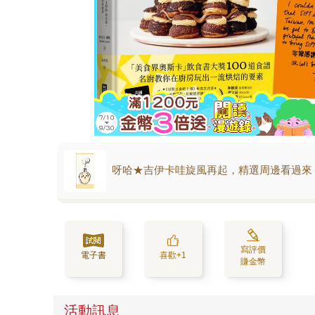
呀哈★吉伊卡哇旋風再起，精選周邊看過來
寫評價
電子書
喜歡+1
賺金幣
活動訊息