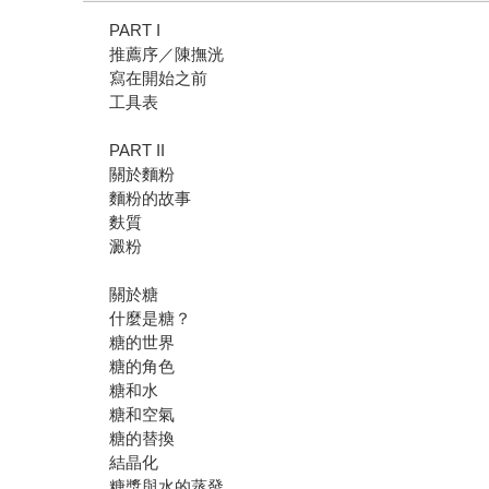
PART I
推薦序／陳撫洸
寫在開始之前
工具表
PART II
關於麵粉
麵粉的故事
麩質
澱粉
關於糖
什麼是糖？
糖的世界
糖的角色
糖和水
糖和空氣
糖的替換
結晶化
糖漿與水的蒸發