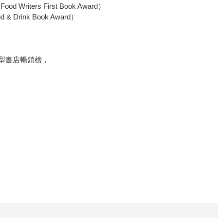
riters First Book Award）
 Drink Book Award）
等大型書店暢銷榜，
：